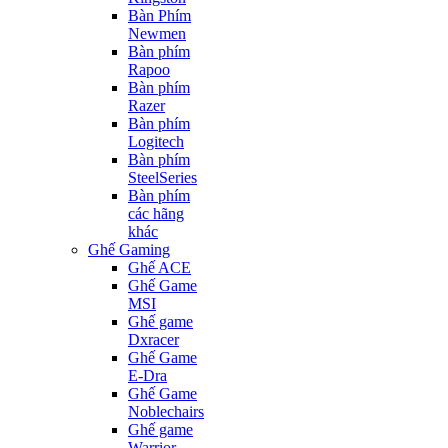
Bàn Phím
Newmen
Bàn phím
Rapoo
Bàn phím
Razer
Bàn phím
Logitech
Bàn phím
SteelSeries
Bàn phím
các hãng
khác
Ghế Gaming
Ghế ACE
Ghế Game
MSI
Ghế game
Dxracer
Ghế Game
E-Dra
Ghế Game
Noblechairs
Ghế game
Warrior