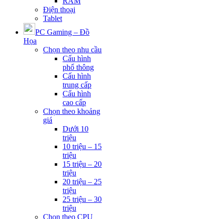
RAM
Điện thoại
Tablet
PC Gaming – Đồ
Họa
Chọn theo nhu cầu
Cấu hình
phổ thông
Cấu hình
trung cấp
Cấu hình
cao cấp
Chọn theo khoảng
giá
Dưới 10
triệu
10 triệu – 15
triệu
15 triệu – 20
triệu
20 triệu – 25
triệu
25 triệu – 30
triệu
Chọn theo CPU