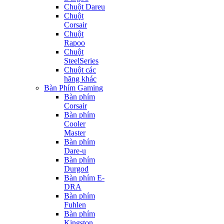
Chuột Dareu
Chuột
Corsair
Chuột
Rapoo
Chuột
SteelSeries
Chuột các
hãng khác
Bàn Phím Gaming
Bàn phím
Corsair
Bàn phím
Cooler
Master
Bàn phím
Dare-u
Bàn phím
Durgod
Bàn phím E-
DRA
Bàn phím
Fuhlen
Bàn phím
Kingston