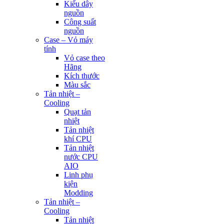
Kiểu dây
nguồn
Công suất
nguồn
Case – Vỏ máy
tính
Vỏ case theo
Hãng
Kích thước
Màu sắc
Tản nhiệt –
Cooling
Quạt tản
nhiệt
Tản nhiệt
khí CPU
Tản nhiệt
nước CPU
AIO
Linh phụ
kiện
Modding
Tản nhiệt –
Cooling
Tản nhiệt