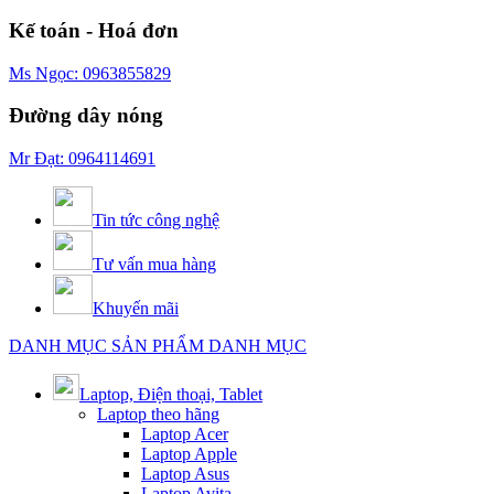
Kế toán - Hoá đơn
Ms Ngọc: 0963855829
Đường dây nóng
Mr Đạt: 0964114691
Tin tức công nghệ
Tư vấn mua hàng
Khuyến mãi
DANH MỤC SẢN PHẨM
DANH MỤC
Laptop, Điện thoại, Tablet
Laptop theo hãng
Laptop Acer
Laptop Apple
Laptop Asus
Laptop Avita