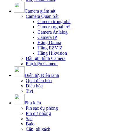
Camera giám sát
Camera Quan Sát
Camera trong nhà
Camera ngoài trời
Camera Anlalog
Camera IP
Hãng Dahua
Hãng EZVIZ
Hãng Hikvision
Đầu ghi hình Camera
Phụ kiện Camera
Điện tử, Điện lạnh
Quạt điều hòa
Điều hòa
Tivi
Phụ kiện
Pin sạc dự phòng
Pin dự phòng
Sạc
Balo
Cặp, túi xách