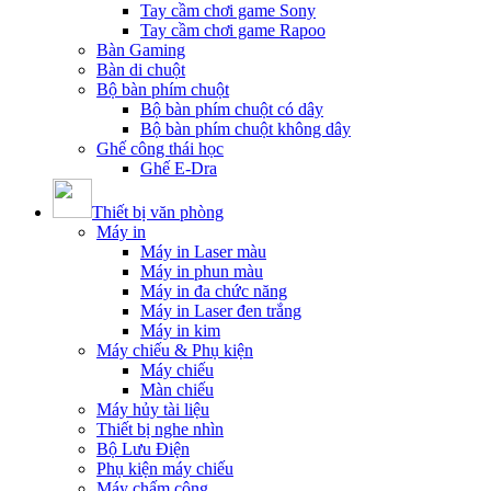
Tay cầm chơi game Sony
Tay cầm chơi game Rapoo
Bàn Gaming
Bàn di chuột
Bộ bàn phím chuột
Bộ bàn phím chuột có dây
Bộ bàn phím chuột không dây
Ghế công thái học
Ghế E-Dra
Thiết bị văn phòng
Máy in
Máy in Laser màu
Máy in phun màu
Máy in đa chức năng
Máy in Laser đen trắng
Máy in kim
Máy chiếu & Phụ kiện
Máy chiếu
Màn chiếu
Máy hủy tài liệu
Thiết bị nghe nhìn
Bộ Lưu Điện
Phụ kiện máy chiếu
Máy chấm công