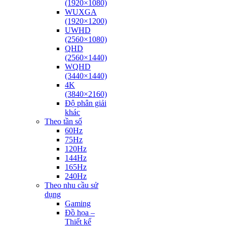
(1920×1080)
WUXGA
(1920×1200)
UWHD
(2560×1080)
QHD
(2560×1440)
WQHD
(3440×1440)
4K
(3840×2160)
Độ phân giải
khác
Theo tần số
60Hz
75Hz
120Hz
144Hz
165Hz
240Hz
Theo nhu cầu sử
dụng
Gaming
Đồ họa –
Thiết kế