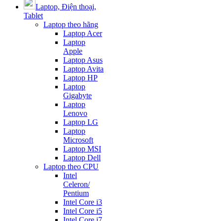
Laptop, Điện thoại,
Tablet
Laptop theo hãng
Laptop Acer
Laptop
Apple
Laptop Asus
Laptop Avita
Laptop HP
Laptop
Gigabyte
Laptop
Lenovo
Laptop LG
Laptop
Microsoft
Laptop MSI
Laptop Dell
Laptop theo CPU
Intel
Celeron/
Pentium
Intel Core i3
Intel Core i5
Intel Core i7