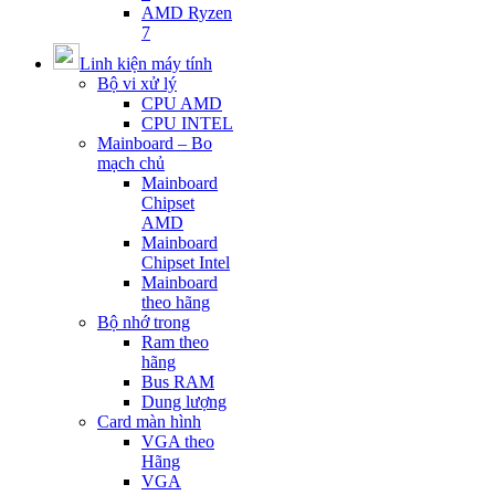
AMD Ryzen
7
Linh kiện máy tính
Bộ vi xử lý
CPU AMD
CPU INTEL
Mainboard – Bo
mạch chủ
Mainboard
Chipset
AMD
Mainboard
Chipset Intel
Mainboard
theo hãng
Bộ nhớ trong
Ram theo
hãng
Bus RAM
Dung lượng
Card màn hình
VGA theo
Hãng
VGA