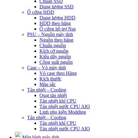
Chuẩn SSD
Dung lượng SSD
Ổ cứng HDD
Dung lượng HDD
HDD theo hãng
Ổ cứng hỗ trợ Nas
PSU – Nguồn máy tính
Nguồn theo hãng
Chuẩn nguồn
Kích cỡ nguồn
Kiểu dây nguồn
Công suất nguồn
Case – Vỏ máy tính
Vỏ case theo Hãng
Kích thước
Màu sắc
Tản nhiệt – Cooling
Quạt tản nhiệt
Tản nhiệt khí CPU
Tản nhiệt nước CPU AIO
Linh phụ kiện Modding
Tản nhiệt – Cooling
Tản nhiệt khí CPU
Tản nhiệt nước CPU AIO
Màn hình máy tính