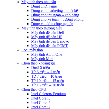
Máy tính theo nhu cầu
Dùng chơi game
Dùng cho marketing – thiết kế
Dùng cho thu ngân – kho hàng
Dùng cho kế toán – trưởng phòng
Dùng cho khu công nghiệp
Máy tính theo thương hiệu
Máy tính để bàn Dell
Máy tính để bàn HP
Máy tính để bàn Lenovo
Máy tính để bàn PCMT
Loại máy tính
Máy tính All in One
Máy tính Mini
Chọn theo khoảng giá
Dưới 5 triệu
Từ 5 triệu – 7 triệu
Từ 7 triệu – 10 triệu
Từ 10 triệu – 15 triệu
Từ 15 triệu – 20 triệu
Chọn theo CPU
Intel Celeron/ Pentium
Intel Core i3
Intel Core i5
Intel Core i7