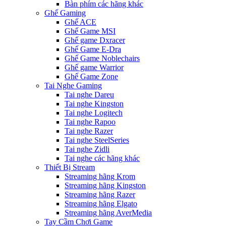
Bàn phím các hãng khác
Ghế Gaming
Ghế ACE
Ghế Game MSI
Ghế game Dxracer
Ghế Game E-Dra
Ghế Game Noblechairs
Ghế game Warrior
Ghế Game Zone
Tai Nghe Gaming
Tai nghe Dareu
Tai nghe Kingston
Tai nghe Logitech
Tai nghe Rapoo
Tai nghe Razer
Tai nghe SteelSeries
Tai nghe Zidli
Tai nghe các hãng khác
Thiết Bị Stream
Streaming hãng Krom
Streaming hãng Kingston
Streaming hãng Razer
Streaming hãng Elgato
Streaming hãng AverMedia
Tay Cầm Chơi Game