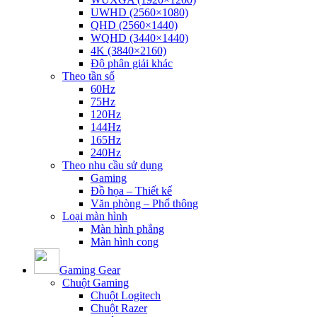
UWHD (2560×1080)
QHD (2560×1440)
WQHD (3440×1440)
4K (3840×2160)
Độ phân giải khác
Theo tần số
60Hz
75Hz
120Hz
144Hz
165Hz
240Hz
Theo nhu cầu sử dụng
Gaming
Đồ họa – Thiết kế
Văn phòng – Phổ thông
Loại màn hình
Màn hình phẳng
Màn hình cong
Gaming Gear
Chuột Gaming
Chuột Logitech
Chuột Razer