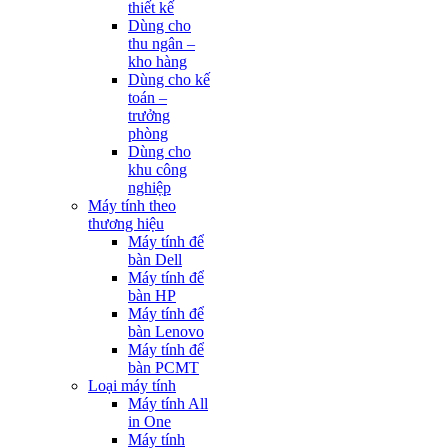
thiết kế
Dùng cho
thu ngân –
kho hàng
Dùng cho kế
toán –
trưởng
phòng
Dùng cho
khu công
nghiệp
Máy tính theo
thương hiệu
Máy tính để
bàn Dell
Máy tính để
bàn HP
Máy tính để
bàn Lenovo
Máy tính để
bàn PCMT
Loại máy tính
Máy tính All
in One
Máy tính