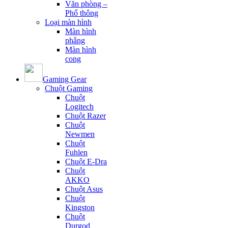
Văn phòng –
Phổ thông
Loại màn hình
Màn hình
phẳng
Màn hình
cong
Gaming Gear
Chuột Gaming
Chuột
Logitech
Chuột Razer
Chuột
Newmen
Chuột
Fuhlen
Chuột E-Dra
Chuột
AKKO
Chuột Asus
Chuột
Kingston
Chuột
Durgod