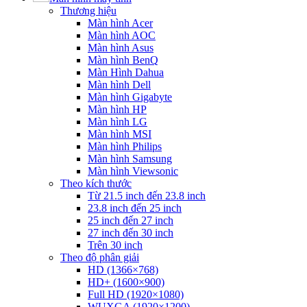
Thương hiệu
Màn hình Acer
Màn hình AOC
Màn hình Asus
Màn hình BenQ
Màn Hình Dahua
Màn hình Dell
Màn hình Gigabyte
Màn hình HP
Màn hình LG
Màn hình MSI
Màn hình Philips
Màn hình Samsung
Màn hình Viewsonic
Theo kích thước
Từ 21.5 inch đến 23.8 inch
23.8 inch đến 25 inch
25 inch đến 27 inch
27 inch đến 30 inch
Trên 30 inch
Theo độ phân giải
HD (1366×768)
HD+ (1600×900)
Full HD (1920×1080)
WUXGA (1920×1200)