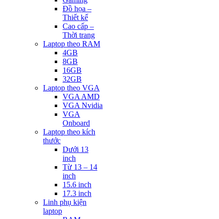
Đồ họa –
Thiết kế
Cao cấp –
Thời trang
Laptop theo RAM
4GB
8GB
16GB
32GB
Laptop theo VGA
VGA AMD
VGA Nvidia
VGA
Onboard
Laptop theo kích
thước
Dưới 13
inch
Từ 13 – 14
inch
15.6 inch
17.3 inch
Linh phụ kiện
laptop