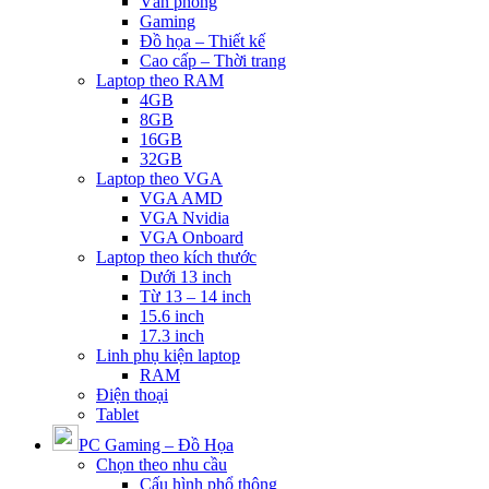
Văn phòng
Gaming
Đồ họa – Thiết kế
Cao cấp – Thời trang
Laptop theo RAM
4GB
8GB
16GB
32GB
Laptop theo VGA
VGA AMD
VGA Nvidia
VGA Onboard
Laptop theo kích thước
Dưới 13 inch
Từ 13 – 14 inch
15.6 inch
17.3 inch
Linh phụ kiện laptop
RAM
Điện thoại
Tablet
PC Gaming – Đồ Họa
Chọn theo nhu cầu
Cấu hình phổ thông