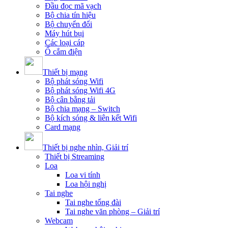
Đầu đọc mã vạch
Bộ chia tín hiệu
Bộ chuyển đổi
Máy hút bụi
Các loại cáp
Ổ cắm điện
Thiết bị mạng
Bộ phát sóng Wifi
Bộ phát sóng Wifi 4G
Bộ cân bằng tải
Bộ chia mạng – Switch
Bộ kích sóng & liên kết Wifi
Card mạng
Thiết bị nghe nhìn, Giải trí
Thiết bị Streaming
Loa
Loa vi tính
Loa hội nghị
Tai nghe
Tai nghe tổng đài
Tai nghe văn phòng – Giải trí
Webcam