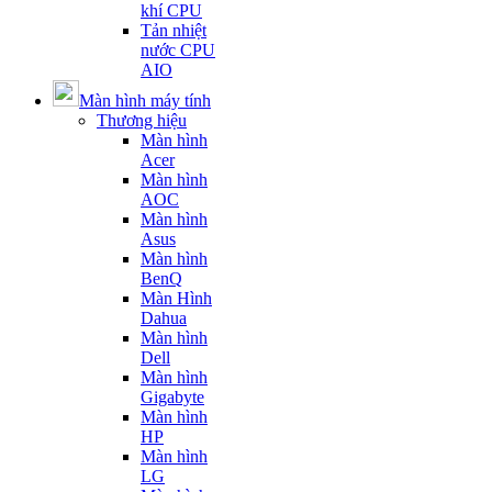
khí CPU
Tản nhiệt
nước CPU
AIO
Màn hình máy tính
Thương hiệu
Màn hình
Acer
Màn hình
AOC
Màn hình
Asus
Màn hình
BenQ
Màn Hình
Dahua
Màn hình
Dell
Màn hình
Gigabyte
Màn hình
HP
Màn hình
LG