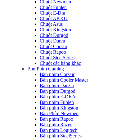
Chuột Newmen
Chuột Fuhlen
Chuột E-Dra
Chuột AKKO
Chuột Asus
Chuột Kingston
Chuột Durgod
Chuột Dareu
Chuột Corsair
Chuột Rapoo
Chuột SteelSeries
Chuột các hãng khác
Bàn Phím Gaming
Bàn phím Corsair
Bàn phím Cooler Master
Bàn phím Dare-u
Bàn phím Durgod
Bàn phím E-DRA
Bàn phím Fuhlen
Bàn phím Kingston
Bàn Phím Newmen
Bàn phím Rapoo
Bàn phím Razer
Bàn phím Logitech
Bàn phím SteelSeries