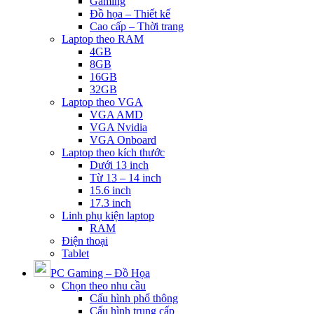
Gaming
Đồ họa – Thiết kế
Cao cấp – Thời trang
Laptop theo RAM
4GB
8GB
16GB
32GB
Laptop theo VGA
VGA AMD
VGA Nvidia
VGA Onboard
Laptop theo kích thước
Dưới 13 inch
Từ 13 – 14 inch
15.6 inch
17.3 inch
Linh phụ kiện laptop
RAM
Điện thoại
Tablet
PC Gaming – Đồ Họa
Chọn theo nhu cầu
Cấu hình phổ thông
Cấu hình trung cấp