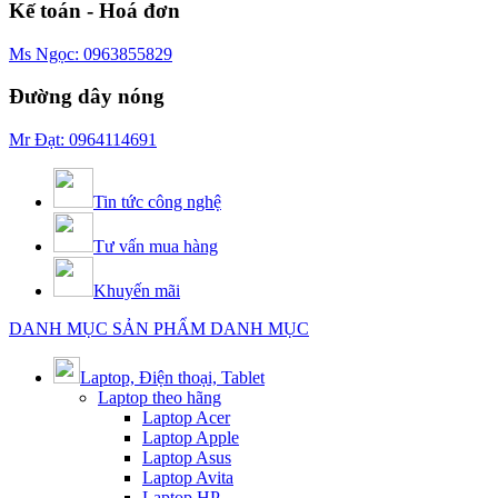
Kế toán - Hoá đơn
Ms Ngọc: 0963855829
Đường dây nóng
Mr Đạt: 0964114691
Tin tức công nghệ
Tư vấn mua hàng
Khuyến mãi
DANH MỤC SẢN PHẨM
DANH MỤC
Laptop, Điện thoại, Tablet
Laptop theo hãng
Laptop Acer
Laptop Apple
Laptop Asus
Laptop Avita
Laptop HP