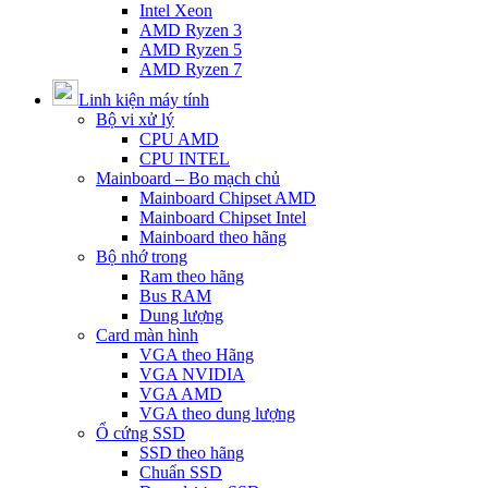
Intel Xeon
AMD Ryzen 3
AMD Ryzen 5
AMD Ryzen 7
Linh kiện máy tính
Bộ vi xử lý
CPU AMD
CPU INTEL
Mainboard – Bo mạch chủ
Mainboard Chipset AMD
Mainboard Chipset Intel
Mainboard theo hãng
Bộ nhớ trong
Ram theo hãng
Bus RAM
Dung lượng
Card màn hình
VGA theo Hãng
VGA NVIDIA
VGA AMD
VGA theo dung lượng
Ổ cứng SSD
SSD theo hãng
Chuẩn SSD