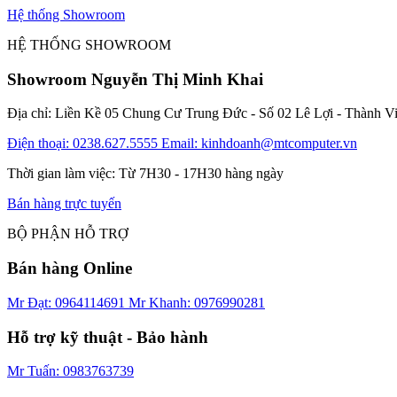
Hệ thống Showroom
HỆ THỐNG SHOWROOM
Showroom Nguyễn Thị Minh Khai
Địa chỉ: Liền Kề 05 Chung Cư Trung Đức - Số 02 Lê Lợi - Thành V
Điện thoại: 0238.627.5555
Email: kinhdoanh@mtcomputer.vn
Thời gian làm việc: Từ 7H30 - 17H30 hàng ngày
Bán hàng trực tuyến
BỘ PHẬN HỖ TRỢ
Bán hàng Online
Mr Đạt: 0964114691
Mr Khanh: 0976990281
Hỗ trợ kỹ thuật - Bảo hành
Mr Tuấn: 0983763739