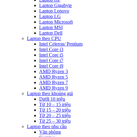
Laptop Gigabyte
Laptop Lenovo
Laptop LG
Laptop Microsoft
Laptop MSI
Laptop Dell
Laptop theo CPU
Intel Celeron/ Pentium
Intel Core i3
Intel Core i5
Intel Core i7
Intel Core i9
AMD Ryzen 3
AMD Ryzen 5
AMD Ryzen 7
AMD Ryzen 9
Laptop theo khoảng giá
Dưới 10 triệu
Từ 10 – 15 triệu
Từ 15 – 20 triệu
Từ 20 – 25 triệu
Từ 25 – 30 triệu
Laptop theo nhu cầu
Văn phòng