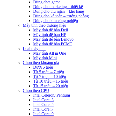
Dùng chơi game
Dùng cho marketing – thiết kế
Dùng cho thu ngân – kho hàng
Dùng cho kế toán – trưởng phòng
Dùng cho khu công nghiệp
Máy tính theo thương hiệu
Máy tính để bàn Dell
Máy tính để bàn HP
Máy tính để bàn Lenovo
Máy tính để bàn PCMT
Loại máy tính
Máy tính All in One
Máy tính Mini
Chọn theo khoảng giá
Dưới 5 triệu
Từ 5 triệu – 7 triệu
Từ 7 triệu – 10 triệu
Từ 10 triệu – 15 triệu
Từ 15 triệu – 20 triệu
Chọn theo CPU
Intel Celeron/ Pentium
Intel Core i3
Intel Core i5
Intel Core i7
Intel Core i9