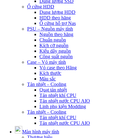
Dung lượng SSD
Ổ cứng HDD
Dung lượng HDD
HDD theo hãng
Ổ cứng hỗ trợ Nas
PSU – Nguồn máy tính
Nguồn theo hãng
Chuẩn nguồn
Kích cỡ nguồn
Kiểu dây nguồn
Công suất nguồn
Case – Vỏ máy tính
Vỏ case theo Hãng
Kích thước
Màu sắc
Tản nhiệt – Cooling
Quạt tản nhiệt
Tản nhiệt khí CPU
Tản nhiệt nước CPU AIO
Linh phụ kiện Modding
Tản nhiệt – Cooling
Tản nhiệt khí CPU
Tản nhiệt nước CPU AIO
Màn hình máy tính
Thương hiệu