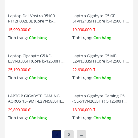
165Hz/Win11/OfficeHS21/Xám
đen)
Laptop Dell Vostro 3510B
Laptop Gigabyte G5 GE-
P112F002BBL (Core ™ i5-
51VN213SH (Core i5-12500H |
1135G7 | 8GB | 512GB |
16GB | 512GB | RTX 3050 4GB
15,990,000 đ
19,990,000 đ
MX350 2GB | 15.6-inch FHD |
| 15.6 inch FHD | Win 11 |
Win 11 | Office | Đen)
Đen)
Tình trạng:
Còn hàng
Tình trạng:
Còn hàng
Laptop Gigabyte G5 KF-
Laptop Gigabyte G5 MF-
E3VN333SH (Core i5-12500H |
E2VN333SH (Core i5-12500H |
8GB | 512GB | RTX 4060 8GB |
8GB | 512GB | RTX 4050 6GB |
25,190,000 đ
22,690,000 đ
15.6 inch FHD 144Hz | Win 11 |
15.6 inch FHD 144Hz | Win 11 |
Đen)
Đen)
Tình trạng:
Còn hàng
Tình trạng:
Còn hàng
LAPTOP GIGABYTE GAMING
Laptop Gigabyte Gaming G5
AORUS 15 (9MF-E2VN583SH)
(GE-51VN263SH) (i5 12500H
(I5 12500H /8GB RAM/512GB
/8GB Ram/512GB SSD/RTX3050
29,890,000 đ
18,990,000 đ
SSD/RTX4050 6G/15.6 INCH
4G/15.6 inch FHD 144Hz/Win
FHD 360HZ/WIN 11/ĐEN)
11/Đen)
Tình trạng:
Còn hàng
Tình trạng:
Còn hàng
2
→
1