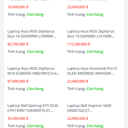
10300H/8GB RAM/512GB
12450H/8GB RAM/512GB
16,999,000 đ
23,699,000 đ
SSD/15.6 FHD 144Hz /GTX 1650
SSD/15.6 FHD 144hz/RTX 3050
4GB/Win11/Đen)
4GB/Win11/Đen)
Tình trạng:
Còn hàng
Tình trạng:
Còn hàng
Laptop Asus ROG Zephyrus
Laptop Asus ROG Zephyrus
Duo 16 GX650RW-LO999W
Duo 16 GX650RX-LO156W
(Ryzen™ 9-6900HX | 32GB |
(Ryzen™ 9-6900HX | 32GB |
83,790,000 đ
115,290,000 đ
1TB | RTX™ 3070 Ti 8GB | 16-
2TB | RTX™ 3080 Ti 16GB | 16-
inch WQXGA | Win 11 | Đen)
inch WQXGA | Win 11 | Đen)
Tình trạng:
Còn hàng
Tình trạng:
Còn hàng
Laptop Asus ROG Zephyrus
Laptop Asus Vivobook Pro15
M16 GU603ZX-K8025W (Core™
OLED M6500QC-MA002W
i9-12900H | 32GB | 2TB SSD |
(Ryzen 5 5600H | 16GB |
87,990,000 đ
23,490,000 đ
RTX™ 3080Ti 16GB | 16-inch
512GB | RTX 3050 4GB | 15.6-
WQXGA | Win 11 | Đen)
inch 2.8K OLED | Win 11 | Bạc)
Tình trạng:
Còn hàng
Tình trạng:
Còn hàng
Laptop Dell Gaming G15 5520
Laptop Dell Inspiron 5420
(i7H165W11GR3050Ti) (i7
(DGDCG2) (i7
12700H/16GB RAM/ 512GB
1255U/8GB/512GB
35,999,000 đ
23,999,000 đ
SSD/RTX3050Ti 4G/15.6 inch
SSD/14.0FHD+/Win11/Office
FHD
HS21/Bạc)
Tình trạng:
Còn hàng
Tình trạng:
Còn hàng