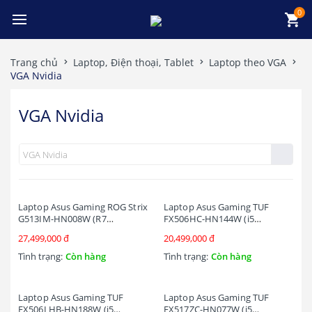
0
Trang chủ
Laptop, Điện thoại, Tablet
Laptop theo VGA
VGA Nvidia
VGA Nvidia
Laptop Asus Gaming ROG Strix
Laptop Asus Gaming TUF
G513IM-HN008W (R7
FX506HC-HN144W (i5
4800H/16GB RAM/512GB
11400H/8GB RAM/512GB
27,499,000 đ
20,499,000 đ
SSD/15.6 FHD 144hz/RTX 3060
SSD/15.6 FHD 144hz/RTX 3050
6GB/Win11/Xám)
4GB/Win11/Đen)
Tình trạng:
Còn hàng
Tình trạng:
Còn hàng
Laptop Asus Gaming TUF
Laptop Asus Gaming TUF
FX506LHB-HN188W (i5
FX517ZC-HN077W (i5