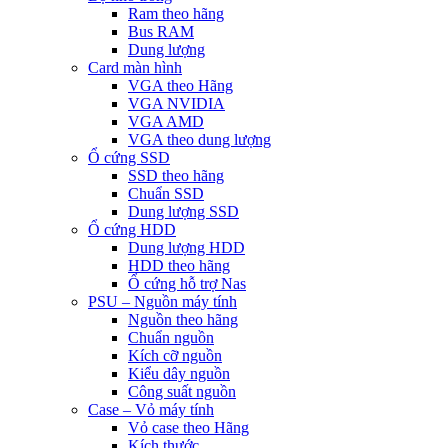
Ram theo hãng
Bus RAM
Dung lượng
Card màn hình
VGA theo Hãng
VGA NVIDIA
VGA AMD
VGA theo dung lượng
Ổ cứng SSD
SSD theo hãng
Chuẩn SSD
Dung lượng SSD
Ổ cứng HDD
Dung lượng HDD
HDD theo hãng
Ổ cứng hỗ trợ Nas
PSU – Nguồn máy tính
Nguồn theo hãng
Chuẩn nguồn
Kích cỡ nguồn
Kiểu dây nguồn
Công suất nguồn
Case – Vỏ máy tính
Vỏ case theo Hãng
Kích thước