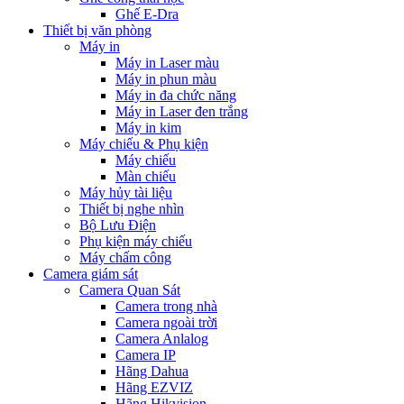
Ghế E-Dra
Thiết bị văn phòng
Máy in
Máy in Laser màu
Máy in phun màu
Máy in đa chức năng
Máy in Laser đen trắng
Máy in kim
Máy chiếu & Phụ kiện
Máy chiếu
Màn chiếu
Máy hủy tài liệu
Thiết bị nghe nhìn
Bộ Lưu Điện
Phụ kiện máy chiếu
Máy chấm công
Camera giám sát
Camera Quan Sát
Camera trong nhà
Camera ngoài trời
Camera Anlalog
Camera IP
Hãng Dahua
Hãng EZVIZ
Hãng Hikvision