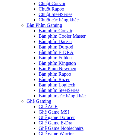
Chuột Corsair
Chuột Rapoo
Chuột SteelSeries
Chuột các hãng khác
Bàn Phím Gaming
Bàn phím Corsair
Bàn phím Cooler Master
Bàn phím Dare-u
Bàn phím Durgod
Bàn phím E-DRA
Bàn phím Fuhlen
Bàn phím Kingston
Bàn Phím Newmen
Bàn phím Rapoo
Bàn phím Razer
Bàn phím Logitech
Bàn phím SteelSeries
Bàn phím các hãng khác
Ghế Gaming
Ghế ACE
Ghế Game MSI
Ghế game Dxracer
Ghế Game E-Dra
Ghế Game Noblechairs
Ghế game Warrior