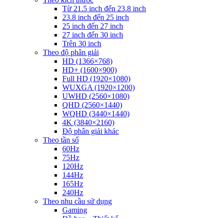
Từ 21.5 inch đến 23.8 inch
23.8 inch đến 25 inch
25 inch đến 27 inch
27 inch đến 30 inch
Trên 30 inch
Theo độ phân giải
HD (1366×768)
HD+ (1600×900)
Full HD (1920×1080)
WUXGA (1920×1200)
UWHD (2560×1080)
QHD (2560×1440)
WQHD (3440×1440)
4K (3840×2160)
Độ phân giải khác
Theo tần số
60Hz
75Hz
120Hz
144Hz
165Hz
240Hz
Theo nhu cầu sử dụng
Gaming