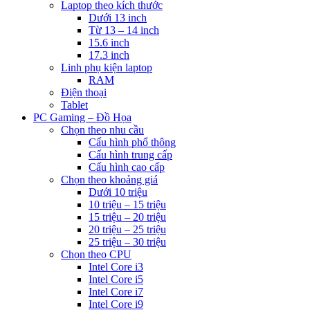
Laptop theo kích thước
Dưới 13 inch
Từ 13 – 14 inch
15.6 inch
17.3 inch
Linh phụ kiện laptop
RAM
Điện thoại
Tablet
PC Gaming – Đồ Họa
Chọn theo nhu cầu
Cấu hình phổ thông
Cấu hình trung cấp
Cấu hình cao cấp
Chọn theo khoảng giá
Dưới 10 triệu
10 triệu – 15 triệu
15 triệu – 20 triệu
20 triệu – 25 triệu
25 triệu – 30 triệu
Chọn theo CPU
Intel Core i3
Intel Core i5
Intel Core i7
Intel Core i9