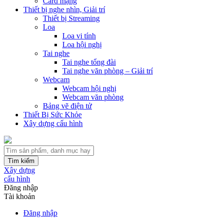
Card mạng
Thiết bị nghe nhìn, Giải trí
Thiết bị Streaming
Loa
Loa vi tính
Loa hội nghị
Tai nghe
Tai nghe tổng đài
Tai nghe văn phòng – Giải trí
Webcam
Webcam hội nghị
Webcam văn phòng
Bảng vẽ điện tử
Thiết Bị Sức Khỏe
Xây dựng cấu hình
Tìm kiếm
Xây dựng
cấu hình
Đăng nhập
Tài khoản
Đăng nhập