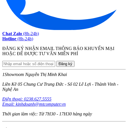
Chat Zalo
(8h-24h)
Hotline
(8h-24h)
ĐĂNG KÝ NHẬN EMAIL THÔNG BÁO KHUYẾN MẠI
HOẶC ĐỂ ĐƯỢC TƯ VẤN MIỄN PHÍ
1
Showroom Nguyễn Thị Minh Khai
Liền Kề 05 Chung Cư Trung Đức - Số 02 Lê Lợi - Thành Vinh -
Nghệ An
Điện thoại: 0238.627.5555
Email: kinhdoanh@mtcomputer.vn
Thời gian làm việc: Từ 7H30 - 17H30 hàng ngày