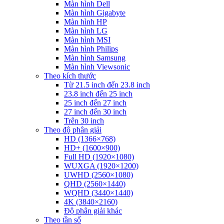
Màn hình Dell
Màn hình Gigabyte
Màn hình HP
Màn hình LG
Màn hình MSI
Màn hình Philips
Màn hình Samsung
Màn hình Viewsonic
Theo kích thước
Từ 21.5 inch đến 23.8 inch
23.8 inch đến 25 inch
25 inch đến 27 inch
27 inch đến 30 inch
Trên 30 inch
Theo độ phân giải
HD (1366×768)
HD+ (1600×900)
Full HD (1920×1080)
WUXGA (1920×1200)
UWHD (2560×1080)
QHD (2560×1440)
WQHD (3440×1440)
4K (3840×2160)
Độ phân giải khác
Theo tần số