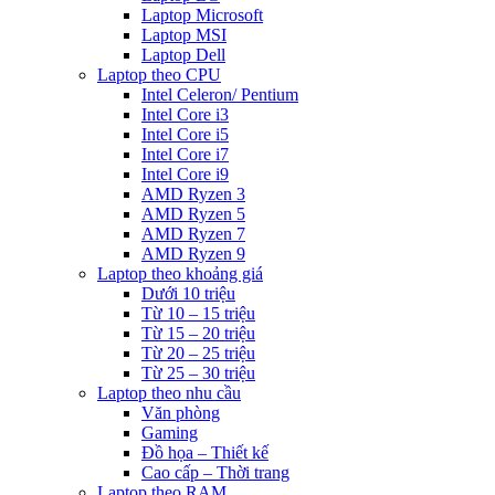
Laptop Microsoft
Laptop MSI
Laptop Dell
Laptop theo CPU
Intel Celeron/ Pentium
Intel Core i3
Intel Core i5
Intel Core i7
Intel Core i9
AMD Ryzen 3
AMD Ryzen 5
AMD Ryzen 7
AMD Ryzen 9
Laptop theo khoảng giá
Dưới 10 triệu
Từ 10 – 15 triệu
Từ 15 – 20 triệu
Từ 20 – 25 triệu
Từ 25 – 30 triệu
Laptop theo nhu cầu
Văn phòng
Gaming
Đồ họa – Thiết kế
Cao cấp – Thời trang
Laptop theo RAM