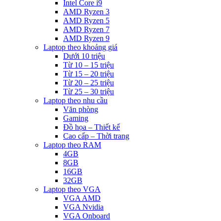
Intel Core i9
AMD Ryzen 3
AMD Ryzen 5
AMD Ryzen 7
AMD Ryzen 9
Laptop theo khoảng giá
Dưới 10 triệu
Từ 10 – 15 triệu
Từ 15 – 20 triệu
Từ 20 – 25 triệu
Từ 25 – 30 triệu
Laptop theo nhu cầu
Văn phòng
Gaming
Đồ họa – Thiết kế
Cao cấp – Thời trang
Laptop theo RAM
4GB
8GB
16GB
32GB
Laptop theo VGA
VGA AMD
VGA Nvidia
VGA Onboard