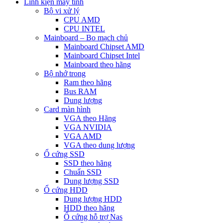
Linh kiện máy tính
Bộ vi xử lý
CPU AMD
CPU INTEL
Mainboard – Bo mạch chủ
Mainboard Chipset AMD
Mainboard Chipset Intel
Mainboard theo hãng
Bộ nhớ trong
Ram theo hãng
Bus RAM
Dung lượng
Card màn hình
VGA theo Hãng
VGA NVIDIA
VGA AMD
VGA theo dung lượng
Ổ cứng SSD
SSD theo hãng
Chuẩn SSD
Dung lượng SSD
Ổ cứng HDD
Dung lượng HDD
HDD theo hãng
Ổ cứng hỗ trợ Nas