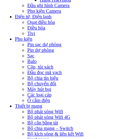
Đầu ghi hình Camera
Phụ kiện Camera
Điện tử, Điện lạnh
Quạt điều hòa
Điều hòa
Tivi
Phụ kiện
Pin sạc dự phòng
Pin dự phòng
Sạc
Balo
Cặp, túi xách
Đầu đọc mã vạch
Bộ chia tín hiệu
Bộ chuyển đổi
Máy hút bụi
Các loại cáp
Ổ cắm điện
Thiết bị mạng
Bộ phát sóng Wifi
Bộ phát sóng Wifi 4G
Bộ cân bằng tải
Bộ chia mạng – Switch
Bộ kích sóng & liên kết Wifi