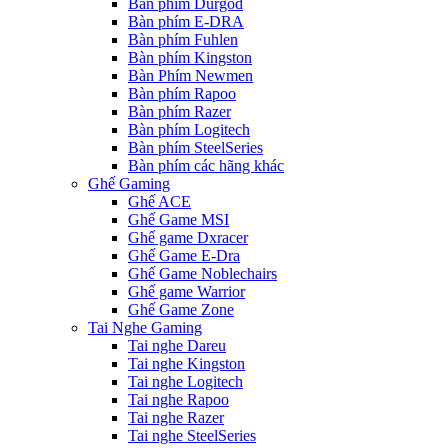
Bàn phím Durgod
Bàn phím E-DRA
Bàn phím Fuhlen
Bàn phím Kingston
Bàn Phím Newmen
Bàn phím Rapoo
Bàn phím Razer
Bàn phím Logitech
Bàn phím SteelSeries
Bàn phím các hãng khác
Ghế Gaming
Ghế ACE
Ghế Game MSI
Ghế game Dxracer
Ghế Game E-Dra
Ghế Game Noblechairs
Ghế game Warrior
Ghế Game Zone
Tai Nghe Gaming
Tai nghe Dareu
Tai nghe Kingston
Tai nghe Logitech
Tai nghe Rapoo
Tai nghe Razer
Tai nghe SteelSeries