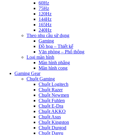
60Hz
75Hz
120Hz
144Hz
165Hz
240Hz
Theo nhu cầu sử dụng
Gaming
Đồ họa – Thiết kế
Văn phòng – Phổ thông
Loại màn hình
Màn hình phẳng
Màn hình cong
Gaming Gear
Chuột Gaming
Chuột Logitech
Chuột Razer
Chuột Newmen
Chuột Fuhlen
Chuột E-Dra
Chuột AKKO
Chuột Asus
Chuột Kingston
Chuột Durgod
Chuột Dareu