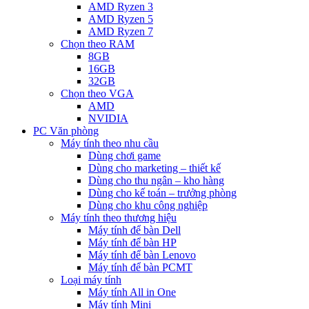
AMD Ryzen 3
AMD Ryzen 5
AMD Ryzen 7
Chọn theo RAM
8GB
16GB
32GB
Chọn theo VGA
AMD
NVIDIA
PC Văn phòng
Máy tính theo nhu cầu
Dùng chơi game
Dùng cho marketing – thiết kế
Dùng cho thu ngân – kho hàng
Dùng cho kế toán – trưởng phòng
Dùng cho khu công nghiệp
Máy tính theo thương hiệu
Máy tính để bàn Dell
Máy tính để bàn HP
Máy tính để bàn Lenovo
Máy tính để bàn PCMT
Loại máy tính
Máy tính All in One
Máy tính Mini