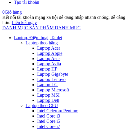
Tạo tài khoản
0
Giỏ hàng
Kết nối tài khoản mạng xã hội để đăng nhập nhanh chóng, dễ dàng
hơn.
Liên kết ngay
DANH MỤC SẢN PHẨM
DANH MỤC
Laptop, Điện thoại, Tablet
Laptop theo hãng
Laptop Acer
Laptop Apple
Laptop Asus
Laptop Avita
Laptop HP
Laptop Gigabyte
Laptop Lenovo
Laptop LG
Laptop Microsoft
Laptop MSI
Laptop Dell
Laptop theo CPU
Intel Celeron/ Pentium
Intel Core i3
Intel Core i5
Intel Core i7