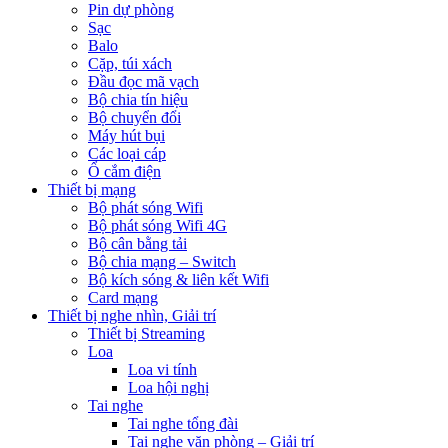
Pin dự phòng
Sạc
Balo
Cặp, túi xách
Đầu đọc mã vạch
Bộ chia tín hiệu
Bộ chuyển đổi
Máy hút bụi
Các loại cáp
Ổ cắm điện
Thiết bị mạng
Bộ phát sóng Wifi
Bộ phát sóng Wifi 4G
Bộ cân bằng tải
Bộ chia mạng – Switch
Bộ kích sóng & liên kết Wifi
Card mạng
Thiết bị nghe nhìn, Giải trí
Thiết bị Streaming
Loa
Loa vi tính
Loa hội nghị
Tai nghe
Tai nghe tổng đài
Tai nghe văn phòng – Giải trí