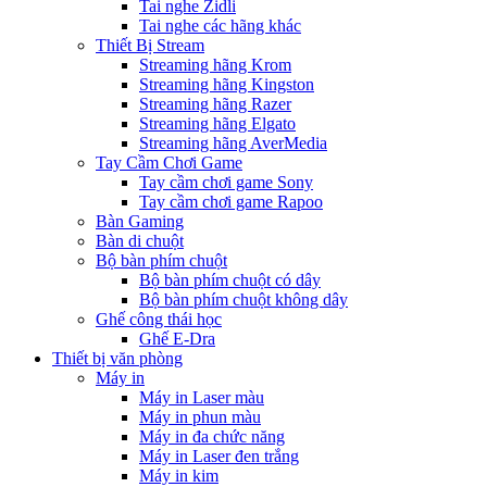
Tai nghe Zidli
Tai nghe các hãng khác
Thiết Bị Stream
Streaming hãng Krom
Streaming hãng Kingston
Streaming hãng Razer
Streaming hãng Elgato
Streaming hãng AverMedia
Tay Cầm Chơi Game
Tay cầm chơi game Sony
Tay cầm chơi game Rapoo
Bàn Gaming
Bàn di chuột
Bộ bàn phím chuột
Bộ bàn phím chuột có dây
Bộ bàn phím chuột không dây
Ghế công thái học
Ghế E-Dra
Thiết bị văn phòng
Máy in
Máy in Laser màu
Máy in phun màu
Máy in đa chức năng
Máy in Laser đen trắng
Máy in kim