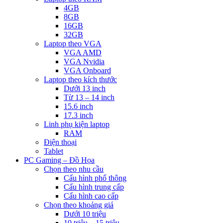
4GB
8GB
16GB
32GB
Laptop theo VGA
VGA AMD
VGA Nvidia
VGA Onboard
Laptop theo kích thước
Dưới 13 inch
Từ 13 – 14 inch
15.6 inch
17.3 inch
Linh phụ kiện laptop
RAM
Điện thoại
Tablet
PC Gaming – Đồ Họa
Chọn theo nhu cầu
Cấu hình phổ thông
Cấu hình trung cấp
Cấu hình cao cấp
Chọn theo khoảng giá
Dưới 10 triệu
10 triệu – 15 triệu