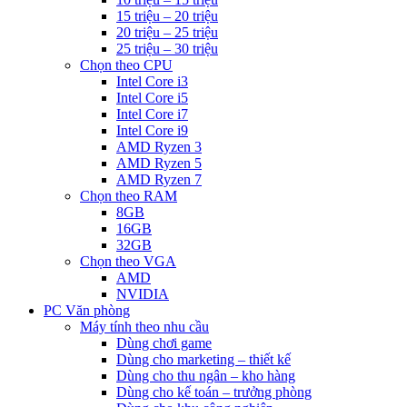
15 triệu – 20 triệu
20 triệu – 25 triệu
25 triệu – 30 triệu
Chọn theo CPU
Intel Core i3
Intel Core i5
Intel Core i7
Intel Core i9
AMD Ryzen 3
AMD Ryzen 5
AMD Ryzen 7
Chọn theo RAM
8GB
16GB
32GB
Chọn theo VGA
AMD
NVIDIA
PC Văn phòng
Máy tính theo nhu cầu
Dùng chơi game
Dùng cho marketing – thiết kế
Dùng cho thu ngân – kho hàng
Dùng cho kế toán – trưởng phòng