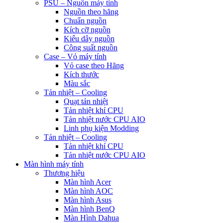
PSU – Nguồn máy tính
Nguồn theo hãng
Chuẩn nguồn
Kích cỡ nguồn
Kiểu dây nguồn
Công suất nguồn
Case – Vỏ máy tính
Vỏ case theo Hãng
Kích thước
Màu sắc
Tản nhiệt – Cooling
Quạt tản nhiệt
Tản nhiệt khí CPU
Tản nhiệt nước CPU AIO
Linh phụ kiện Modding
Tản nhiệt – Cooling
Tản nhiệt khí CPU
Tản nhiệt nước CPU AIO
Màn hình máy tính
Thương hiệu
Màn hình Acer
Màn hình AOC
Màn hình Asus
Màn hình BenQ
Màn Hình Dahua