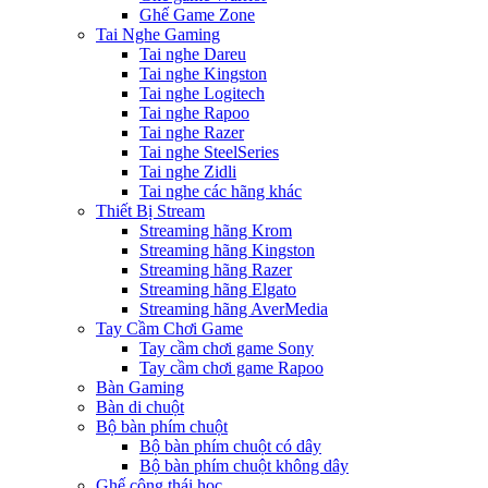
Ghế Game Zone
Tai Nghe Gaming
Tai nghe Dareu
Tai nghe Kingston
Tai nghe Logitech
Tai nghe Rapoo
Tai nghe Razer
Tai nghe SteelSeries
Tai nghe Zidli
Tai nghe các hãng khác
Thiết Bị Stream
Streaming hãng Krom
Streaming hãng Kingston
Streaming hãng Razer
Streaming hãng Elgato
Streaming hãng AverMedia
Tay Cầm Chơi Game
Tay cầm chơi game Sony
Tay cầm chơi game Rapoo
Bàn Gaming
Bàn di chuột
Bộ bàn phím chuột
Bộ bàn phím chuột có dây
Bộ bàn phím chuột không dây
Ghế công thái học