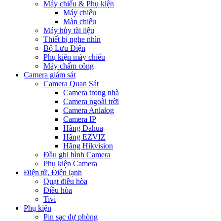
Máy chiếu & Phụ kiện
Máy chiếu
Màn chiếu
Máy hủy tài liệu
Thiết bị nghe nhìn
Bộ Lưu Điện
Phụ kiện máy chiếu
Máy chấm công
Camera giám sát
Camera Quan Sát
Camera trong nhà
Camera ngoài trời
Camera Anlalog
Camera IP
Hãng Dahua
Hãng EZVIZ
Hãng Hikvision
Đầu ghi hình Camera
Phụ kiện Camera
Điện tử, Điện lạnh
Quạt điều hòa
Điều hòa
Tivi
Phụ kiện
Pin sạc dự phòng