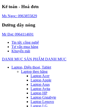
Kế toán - Hoá đơn
Ms Ngọc: 0963855829
Đường dây nóng
Mr Đạt: 0964114691
Tin tức công nghệ
Tư vấn mua hàng
Khuyến mãi
DANH MỤC SẢN PHẨM
DANH MỤC
Laptop, Điện thoại, Tablet
Laptop theo hãng
Laptop Acer
Laptop Apple
Laptop Asus
Laptop Avita
Laptop HP
Laptop Gigabyte
Laptop Lenovo
Laptop LG