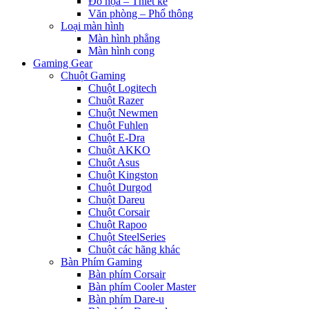
Đồ họa – Thiết kế
Văn phòng – Phổ thông
Loại màn hình
Màn hình phẳng
Màn hình cong
Gaming Gear
Chuột Gaming
Chuột Logitech
Chuột Razer
Chuột Newmen
Chuột Fuhlen
Chuột E-Dra
Chuột AKKO
Chuột Asus
Chuột Kingston
Chuột Durgod
Chuột Dareu
Chuột Corsair
Chuột Rapoo
Chuột SteelSeries
Chuột các hãng khác
Bàn Phím Gaming
Bàn phím Corsair
Bàn phím Cooler Master
Bàn phím Dare-u