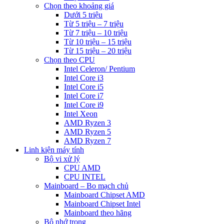
Chọn theo khoảng giá
Dưới 5 triệu
Từ 5 triệu – 7 triệu
Từ 7 triệu – 10 triệu
Từ 10 triệu – 15 triệu
Từ 15 triệu – 20 triệu
Chọn theo CPU
Intel Celeron/ Pentium
Intel Core i3
Intel Core i5
Intel Core i7
Intel Core i9
Intel Xeon
AMD Ryzen 3
AMD Ryzen 5
AMD Ryzen 7
Linh kiện máy tính
Bộ vi xử lý
CPU AMD
CPU INTEL
Mainboard – Bo mạch chủ
Mainboard Chipset AMD
Mainboard Chipset Intel
Mainboard theo hãng
Bộ nhớ trong