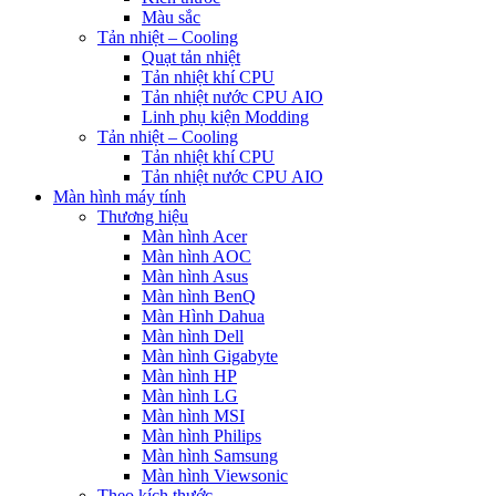
Màu sắc
Tản nhiệt – Cooling
Quạt tản nhiệt
Tản nhiệt khí CPU
Tản nhiệt nước CPU AIO
Linh phụ kiện Modding
Tản nhiệt – Cooling
Tản nhiệt khí CPU
Tản nhiệt nước CPU AIO
Màn hình máy tính
Thương hiệu
Màn hình Acer
Màn hình AOC
Màn hình Asus
Màn hình BenQ
Màn Hình Dahua
Màn hình Dell
Màn hình Gigabyte
Màn hình HP
Màn hình LG
Màn hình MSI
Màn hình Philips
Màn hình Samsung
Màn hình Viewsonic
Theo kích thước