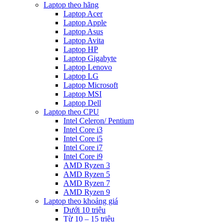
Laptop theo hãng
Laptop Acer
Laptop Apple
Laptop Asus
Laptop Avita
Laptop HP
Laptop Gigabyte
Laptop Lenovo
Laptop LG
Laptop Microsoft
Laptop MSI
Laptop Dell
Laptop theo CPU
Intel Celeron/ Pentium
Intel Core i3
Intel Core i5
Intel Core i7
Intel Core i9
AMD Ryzen 3
AMD Ryzen 5
AMD Ryzen 7
AMD Ryzen 9
Laptop theo khoảng giá
Dưới 10 triệu
Từ 10 – 15 triệu