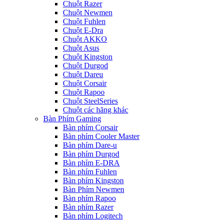
Chuột Razer
Chuột Newmen
Chuột Fuhlen
Chuột E-Dra
Chuột AKKO
Chuột Asus
Chuột Kingston
Chuột Durgod
Chuột Dareu
Chuột Corsair
Chuột Rapoo
Chuột SteelSeries
Chuột các hãng khác
Bàn Phím Gaming
Bàn phím Corsair
Bàn phím Cooler Master
Bàn phím Dare-u
Bàn phím Durgod
Bàn phím E-DRA
Bàn phím Fuhlen
Bàn phím Kingston
Bàn Phím Newmen
Bàn phím Rapoo
Bàn phím Razer
Bàn phím Logitech