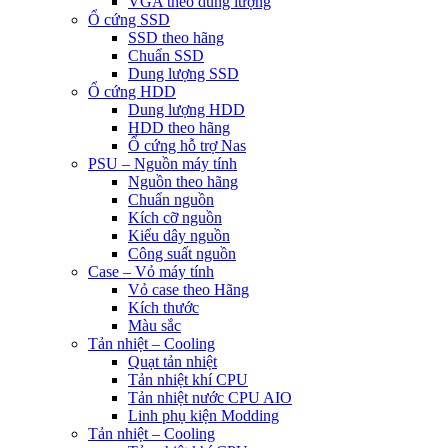
VGA theo dung lượng
Ổ cứng SSD
SSD theo hãng
Chuẩn SSD
Dung lượng SSD
Ổ cứng HDD
Dung lượng HDD
HDD theo hãng
Ổ cứng hỗ trợ Nas
PSU – Nguồn máy tính
Nguồn theo hãng
Chuẩn nguồn
Kích cỡ nguồn
Kiểu dây nguồn
Công suất nguồn
Case – Vỏ máy tính
Vỏ case theo Hãng
Kích thước
Màu sắc
Tản nhiệt – Cooling
Quạt tản nhiệt
Tản nhiệt khí CPU
Tản nhiệt nước CPU AIO
Linh phụ kiện Modding
Tản nhiệt – Cooling