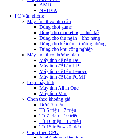
AMD
NVIDIA
PC Văn phòng
Máy tính theo nhu cầu
Dùng chơi game
Dùng cho marketing – thiết kế
Dùng cho thu ngân – kho hàng
Dùng cho kế toán – trưởng phòng
Dùng cho khu công nghiệp
Máy tính theo thương hiệu
Máy tính để bàn Dell
Máy tính để bàn HP
Máy tính để bàn Lenovo
Máy tính để bàn PCMT
Loại máy tính
Máy tính All in One
Máy tính Mini
Chọn theo khoảng giá
Dưới 5 triệu
Từ 5 triệu – 7 triệu
Từ 7 triệu – 10 triệu
Từ 10 triệu – 15 triệu
Từ 15 triệu – 20 triệu
Chọn theo CPU
Intel Celeron/ Pentium