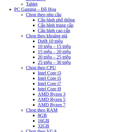
Tablet
PC Gaming – Đồ Họa
Chọn theo nhu cầu
Cấu hình phổ thông
Cấu hình trung cấp
Cấu hình cao cấp
Chọn theo khoảng giá
Dưới 10 triệu
10 triệu – 15 triệu
15 triệu – 20 triệu
20 triệu – 25 triệu
25 triệu – 30 triệu
Chọn theo CPU
Intel Core i3
Intel Core i5
Intel Core i7
Intel Core i9
AMD Ryzen 3
AMD Ryzen 5
AMD Ryzen 7
Chọn theo RAM
8GB
16GB
32GB
Chọn theo VGA