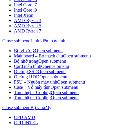
Intel Core i7
Intel Core i9
Intel Xeon
AMD Ryzen 3
AMD Ryzen 5
AMD Ryzen 7
Close submenu
Linh kiện máy tính
Bộ vi xử lý
Open submenu
Mainboard – Bo mạch chủ
Open submenu
Bộ nhớ trong
Open submenu
Card màn hình
Open submenu
Ổ cứng SSD
Open submenu
Ổ cứng HDD
Open submenu
PSU – Nguồn máy tính
Open submenu
Case – Vỏ máy tính
Open submenu
Tản nhiệt – Cooling
Open submenu
Tản nhiệt – Cooling
Open submenu
Close submenu
Bộ vi xử lý
CPU AMD
CPU INTEL