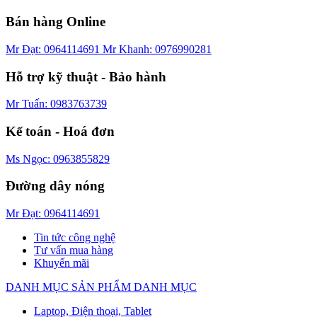
Bán hàng Online
Mr Đạt: 0964114691
Mr Khanh: 0976990281
Hỗ trợ kỹ thuật - Bảo hành
Mr Tuấn: 0983763739
Kế toán - Hoá đơn
Ms Ngọc: 0963855829
Đường dây nóng
Mr Đạt: 0964114691
Tin tức công nghệ
Tư vấn mua hàng
Khuyến mãi
DANH MỤC SẢN PHẨM
DANH MỤC
Laptop, Điện thoại, Tablet