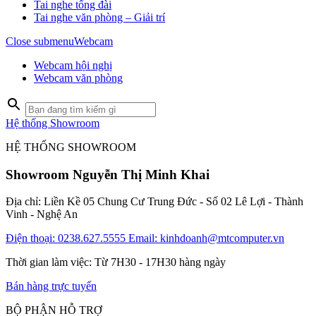
Tai nghe tổng đài
Tai nghe văn phòng – Giải trí
Close submenu
Webcam
Webcam hội nghị
Webcam văn phòng
Hệ thống Showroom
HỆ THỐNG SHOWROOM
Showroom Nguyễn Thị Minh Khai
Địa chỉ: Liền Kề 05 Chung Cư Trung Đức - Số 02 Lê Lợi - Thành
Vinh - Nghệ An
Điện thoại: 0238.627.5555
Email: kinhdoanh@mtcomputer.vn
Thời gian làm việc: Từ 7H30 - 17H30 hàng ngày
Bán hàng trực tuyến
BỘ PHẬN HỖ TRỢ