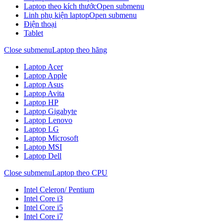
Laptop theo kích thước
Open submenu
Linh phụ kiện laptop
Open submenu
Điện thoại
Tablet
Close submenu
Laptop theo hãng
Laptop Acer
Laptop Apple
Laptop Asus
Laptop Avita
Laptop HP
Laptop Gigabyte
Laptop Lenovo
Laptop LG
Laptop Microsoft
Laptop MSI
Laptop Dell
Close submenu
Laptop theo CPU
Intel Celeron/ Pentium
Intel Core i3
Intel Core i5
Intel Core i7