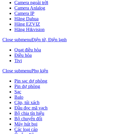
Camera ngoài trời
Camera Anlalog
Camera IP
Hãng Dahua
Hãng EZVIZ
Hãng Hikvision
Close submenu
Điện tử, Điện lạnh
Quạt điều hòa
Điều hòa
Tivi
Close submenu
Phụ kiện
Pin sạc dự phòng
Pin dự phòng
Sạc
Balo
Cặp, túi xách
Đầu đọc mã vạch
Bộ chia tín hiệu
Bộ chuyển đổi
Máy hút bụi
Các loại cáp