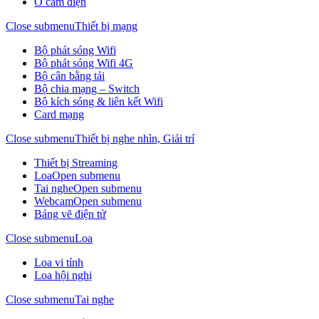
Ổ cắm điện
Close submenu
Thiết bị mạng
Bộ phát sóng Wifi
Bộ phát sóng Wifi 4G
Bộ cân bằng tải
Bộ chia mạng – Switch
Bộ kích sóng & liên kết Wifi
Card mạng
Close submenu
Thiết bị nghe nhìn, Giải trí
Thiết bị Streaming
Loa
Open submenu
Tai nghe
Open submenu
Webcam
Open submenu
Bảng vẽ điện tử
Close submenu
Loa
Loa vi tính
Loa hội nghị
Close submenu
Tai nghe