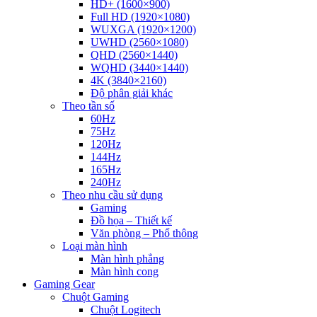
HD+ (1600×900)
Full HD (1920×1080)
WUXGA (1920×1200)
UWHD (2560×1080)
QHD (2560×1440)
WQHD (3440×1440)
4K (3840×2160)
Độ phân giải khác
Theo tần số
60Hz
75Hz
120Hz
144Hz
165Hz
240Hz
Theo nhu cầu sử dụng
Gaming
Đồ họa – Thiết kế
Văn phòng – Phổ thông
Loại màn hình
Màn hình phẳng
Màn hình cong
Gaming Gear
Chuột Gaming
Chuột Logitech