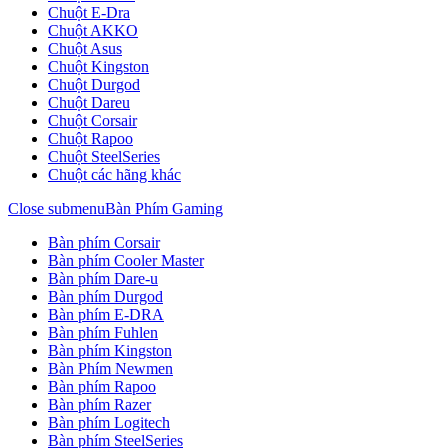
Chuột E-Dra
Chuột AKKO
Chuột Asus
Chuột Kingston
Chuột Durgod
Chuột Dareu
Chuột Corsair
Chuột Rapoo
Chuột SteelSeries
Chuột các hãng khác
Close submenu
Bàn Phím Gaming
Bàn phím Corsair
Bàn phím Cooler Master
Bàn phím Dare-u
Bàn phím Durgod
Bàn phím E-DRA
Bàn phím Fuhlen
Bàn phím Kingston
Bàn Phím Newmen
Bàn phím Rapoo
Bàn phím Razer
Bàn phím Logitech
Bàn phím SteelSeries