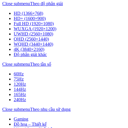
Close submenu
Theo độ phân giải
HD (1366×768)
HD+ (1600×900)
Full HD (1920×1080)
WUXGA (1920×1200)
UWHD (2560×1080)
QHD (2560×1440)
WQHD (3440×1440)
4K (3840×2160)
Độ phân giải khác
Close submenu
Theo tần số
60Hz
75Hz
120Hz
144Hz
165Hz
240Hz
Close submenu
Theo nhu cầu sử dụng
Gaming
Đồ họa – Thiết kế