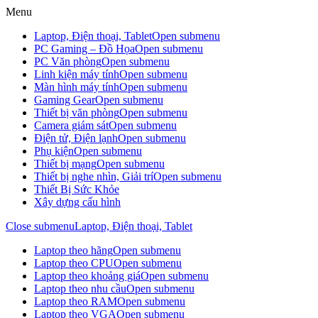
Menu
Laptop, Điện thoại, Tablet
Open submenu
PC Gaming – Đồ Họa
Open submenu
PC Văn phòng
Open submenu
Linh kiện máy tính
Open submenu
Màn hình máy tính
Open submenu
Gaming Gear
Open submenu
Thiết bị văn phòng
Open submenu
Camera giám sát
Open submenu
Điện tử, Điện lạnh
Open submenu
Phụ kiện
Open submenu
Thiết bị mạng
Open submenu
Thiết bị nghe nhìn, Giải trí
Open submenu
Thiết Bị Sức Khỏe
Xây dựng cấu hình
Close submenu
Laptop, Điện thoại, Tablet
Laptop theo hãng
Open submenu
Laptop theo CPU
Open submenu
Laptop theo khoảng giá
Open submenu
Laptop theo nhu cầu
Open submenu
Laptop theo RAM
Open submenu
Laptop theo VGA
Open submenu