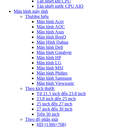
Tản nhiệt khí CPU
Tản nhiệt nước CPU AIO
Màn hình máy tính
Thương hiệu
Màn hình Acer
Màn hình AOC
Màn hình Asus
Màn hình BenQ
Màn Hình Dahua
Màn hình Dell
Màn hình Gigabyte
Màn hình HP
Màn hình LG
Màn hình MSI
Màn hình Philips
Màn hình Samsung
Màn hình Viewsonic
Theo kích thước
Từ 21.5 inch đến 23.8 inch
23.8 inch đến 25 inch
25 inch đến 27 inch
27 inch đến 30 inch
Trên 30 inch
Theo độ phân giải
HD (1366×768)