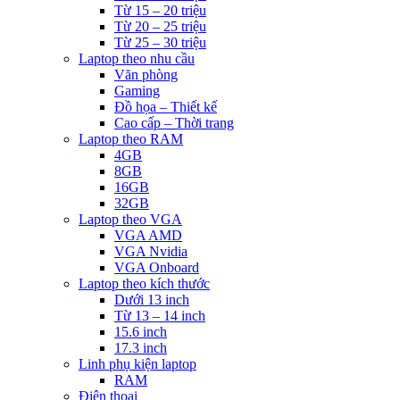
Từ 15 – 20 triệu
Từ 20 – 25 triệu
Từ 25 – 30 triệu
Laptop theo nhu cầu
Văn phòng
Gaming
Đồ họa – Thiết kế
Cao cấp – Thời trang
Laptop theo RAM
4GB
8GB
16GB
32GB
Laptop theo VGA
VGA AMD
VGA Nvidia
VGA Onboard
Laptop theo kích thước
Dưới 13 inch
Từ 13 – 14 inch
15.6 inch
17.3 inch
Linh phụ kiện laptop
RAM
Điện thoại