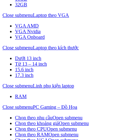
32GB
Close submenu
Laptop theo VGA
VGA AMD
VGA Nvidia
VGA Onboard
Close submenu
Laptop theo kích thước
Dưới 13 inch
Từ 13 – 14 inch
15.6 inch
17.3 inch
Close submenu
Linh phụ kiện laptop
RAM
Close submenu
PC Gaming – Đồ Họa
Chọn theo nhu cầu
Open submenu
Chọn theo khoảng giá
Open submenu
Chọn theo CPU
Open submenu
Chọn theo RAM
Open submenu