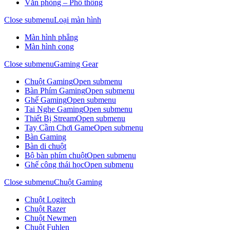
Văn phòng – Phổ thông
Close submenu
Loại màn hình
Màn hình phẳng
Màn hình cong
Close submenu
Gaming Gear
Chuột Gaming
Open submenu
Bàn Phím Gaming
Open submenu
Ghế Gaming
Open submenu
Tai Nghe Gaming
Open submenu
Thiết Bị Stream
Open submenu
Tay Cầm Chơi Game
Open submenu
Bàn Gaming
Bàn di chuột
Bộ bàn phím chuột
Open submenu
Ghế công thái học
Open submenu
Close submenu
Chuột Gaming
Chuột Logitech
Chuột Razer
Chuột Newmen
Chuột Fuhlen