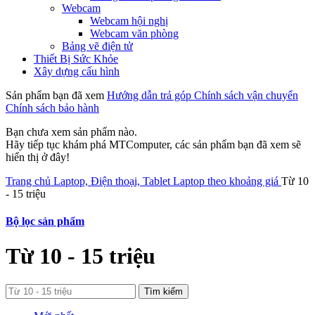
Webcam
Webcam hội nghị
Webcam văn phòng
Bảng vẽ điện tử
Thiết Bị Sức Khỏe
Xây dựng cấu hình
Sản phẩm bạn đã xem
Hướng dẫn trả góp
Chính sách vận chuyển
Chính sách bảo hành
Bạn chưa xem sản phẩm nào.
Hãy tiếp tục khám phá MTComputer, các sản phẩm bạn đã xem sẽ
hiển thị ở đây!
Trang chủ
Laptop, Điện thoại, Tablet
Laptop theo khoảng giá
Từ 10
- 15 triệu
Bộ lọc sản phẩm
Từ 10 - 15 triệu
Tìm kiếm