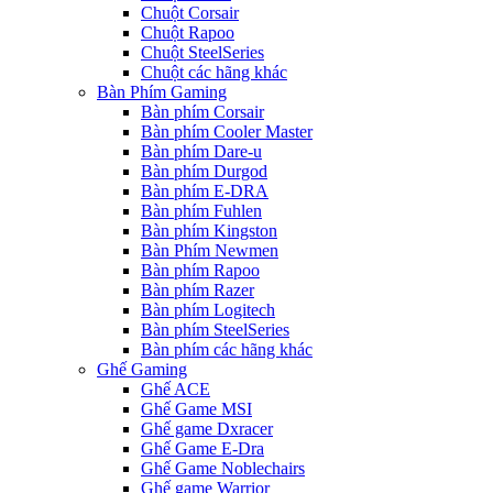
Chuột Corsair
Chuột Rapoo
Chuột SteelSeries
Chuột các hãng khác
Bàn Phím Gaming
Bàn phím Corsair
Bàn phím Cooler Master
Bàn phím Dare-u
Bàn phím Durgod
Bàn phím E-DRA
Bàn phím Fuhlen
Bàn phím Kingston
Bàn Phím Newmen
Bàn phím Rapoo
Bàn phím Razer
Bàn phím Logitech
Bàn phím SteelSeries
Bàn phím các hãng khác
Ghế Gaming
Ghế ACE
Ghế Game MSI
Ghế game Dxracer
Ghế Game E-Dra
Ghế Game Noblechairs
Ghế game Warrior