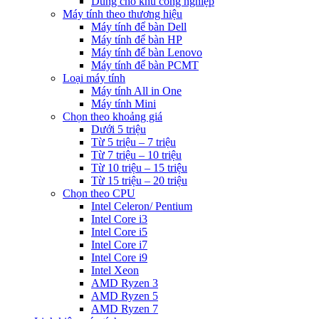
Dùng cho khu công nghiệp
Máy tính theo thương hiệu
Máy tính để bàn Dell
Máy tính để bàn HP
Máy tính để bàn Lenovo
Máy tính để bàn PCMT
Loại máy tính
Máy tính All in One
Máy tính Mini
Chọn theo khoảng giá
Dưới 5 triệu
Từ 5 triệu – 7 triệu
Từ 7 triệu – 10 triệu
Từ 10 triệu – 15 triệu
Từ 15 triệu – 20 triệu
Chọn theo CPU
Intel Celeron/ Pentium
Intel Core i3
Intel Core i5
Intel Core i7
Intel Core i9
Intel Xeon
AMD Ryzen 3
AMD Ryzen 5
AMD Ryzen 7