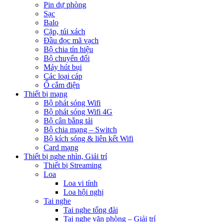
Pin dự phòng
Sạc
Balo
Cặp, túi xách
Đầu đọc mã vạch
Bộ chia tín hiệu
Bộ chuyển đổi
Máy hút bụi
Các loại cáp
Ổ cắm điện
Thiết bị mạng
Bộ phát sóng Wifi
Bộ phát sóng Wifi 4G
Bộ cân bằng tải
Bộ chia mạng – Switch
Bộ kích sóng & liên kết Wifi
Card mạng
Thiết bị nghe nhìn, Giải trí
Thiết bị Streaming
Loa
Loa vi tính
Loa hội nghị
Tai nghe
Tai nghe tổng đài
Tai nghe văn phòng – Giải trí