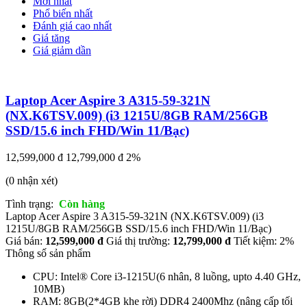
Mới nhất
Phổ biến nhất
Đánh giá cao nhất
Giá tăng
Giá giảm dần
Laptop Acer Aspire 3 A315-59-321N
(NX.K6TSV.009) (i3 1215U/8GB RAM/256GB
SSD/15.6 inch FHD/Win 11/Bạc)
12,599,000 đ
12,799,000 đ
2%
(0 nhận xét)
Tình trạng:
Còn hàng
Laptop Acer Aspire 3 A315-59-321N (NX.K6TSV.009) (i3
1215U/8GB RAM/256GB SSD/15.6 inch FHD/Win 11/Bạc)
Giá bán:
12,599,000 đ
Giá thị trường:
12,799,000 đ
Tiết kiệm: 2%
Thông số sản phẩm
CPU: Intel® Core i3-1215U(6 nhân, 8 luồng, upto 4.40 GHz,
10MB)
RAM: 8GB(2*4GB khe rời) DDR4 2400Mhz (nâng cấp tối