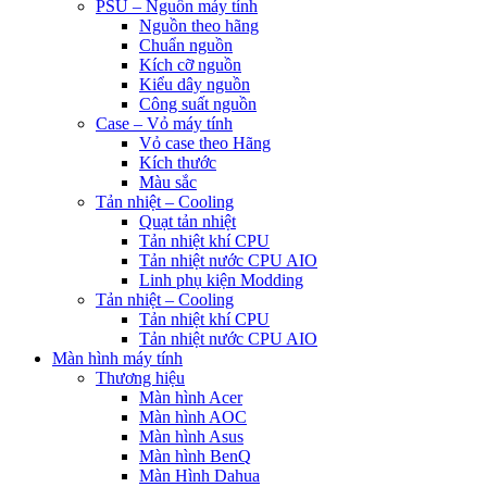
PSU – Nguồn máy tính
Nguồn theo hãng
Chuẩn nguồn
Kích cỡ nguồn
Kiểu dây nguồn
Công suất nguồn
Case – Vỏ máy tính
Vỏ case theo Hãng
Kích thước
Màu sắc
Tản nhiệt – Cooling
Quạt tản nhiệt
Tản nhiệt khí CPU
Tản nhiệt nước CPU AIO
Linh phụ kiện Modding
Tản nhiệt – Cooling
Tản nhiệt khí CPU
Tản nhiệt nước CPU AIO
Màn hình máy tính
Thương hiệu
Màn hình Acer
Màn hình AOC
Màn hình Asus
Màn hình BenQ
Màn Hình Dahua