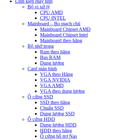
Linh kiện máy tính
Bộ vi xử lý
CPU AMD
CPU INTEL
Mainboard – Bo mạch chủ
Mainboard Chipset AMD
Mainboard Chipset Intel
Mainboard theo hãng
Bộ nhớ trong
Ram theo hãng
Bus RAM
Dung lượng
Card màn hình
VGA theo Hãng
VGA NVIDIA
VGA AMD
VGA theo dung lượng
Ổ cứng SSD
SSD theo hãng
Chuẩn SSD
Dung lượng SSD
Ổ cứng HDD
Dung lượng HDD
HDD theo hãng
Ổ cứng hỗ trợ Nas