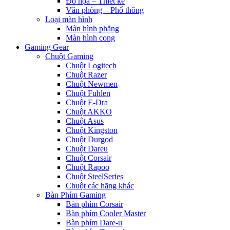
Đồ họa – Thiết kế
Văn phòng – Phổ thông
Loại màn hình
Màn hình phẳng
Màn hình cong
Gaming Gear
Chuột Gaming
Chuột Logitech
Chuột Razer
Chuột Newmen
Chuột Fuhlen
Chuột E-Dra
Chuột AKKO
Chuột Asus
Chuột Kingston
Chuột Durgod
Chuột Dareu
Chuột Corsair
Chuột Rapoo
Chuột SteelSeries
Chuột các hãng khác
Bàn Phím Gaming
Bàn phím Corsair
Bàn phím Cooler Master
Bàn phím Dare-u