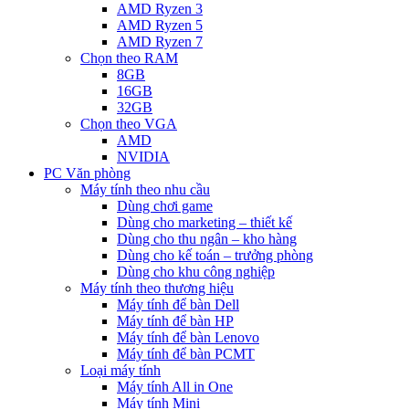
AMD Ryzen 3
AMD Ryzen 5
AMD Ryzen 7
Chọn theo RAM
8GB
16GB
32GB
Chọn theo VGA
AMD
NVIDIA
PC Văn phòng
Máy tính theo nhu cầu
Dùng chơi game
Dùng cho marketing – thiết kế
Dùng cho thu ngân – kho hàng
Dùng cho kế toán – trưởng phòng
Dùng cho khu công nghiệp
Máy tính theo thương hiệu
Máy tính để bàn Dell
Máy tính để bàn HP
Máy tính để bàn Lenovo
Máy tính để bàn PCMT
Loại máy tính
Máy tính All in One
Máy tính Mini