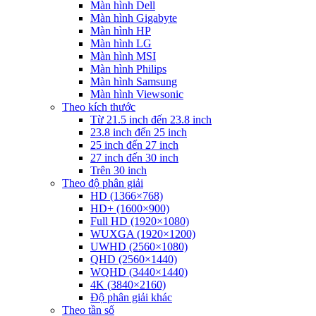
Màn hình Dell
Màn hình Gigabyte
Màn hình HP
Màn hình LG
Màn hình MSI
Màn hình Philips
Màn hình Samsung
Màn hình Viewsonic
Theo kích thước
Từ 21.5 inch đến 23.8 inch
23.8 inch đến 25 inch
25 inch đến 27 inch
27 inch đến 30 inch
Trên 30 inch
Theo độ phân giải
HD (1366×768)
HD+ (1600×900)
Full HD (1920×1080)
WUXGA (1920×1200)
UWHD (2560×1080)
QHD (2560×1440)
WQHD (3440×1440)
4K (3840×2160)
Độ phân giải khác
Theo tần số