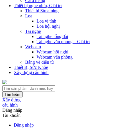
Card mạng
Thiết bị nghe nhìn, Giải trí
Thiết bị Streaming
Loa
Loa vi tính
Loa hội nghị
Tai nghe
Tai nghe tổng đài
Tai nghe văn phòng – Giải trí
Webcam
Webcam hội nghị
Webcam văn phòng
Bảng vẽ điện tử
Thiết Bị Sức Khỏe
Xây dựng cấu hình
Tìm kiếm
Xây dựng
cấu hình
Đăng nhập
Tài khoản
Đăng nhập