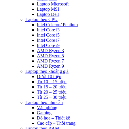
Laptop Microsoft
Laptop MSI
Laptop Dell
Laptop theo CPU
Intel Celeron/ Pentium
Intel Core i3
Intel Core i5
Intel Core i7
Intel Core i9
AMD Ryzen 3
AMD Ryzen 5
AMD Ryzen 7
AMD Ryzen 9
Laptop theo khoảng giá
Dưới 10 triệu
Từ 10 – 15 triệu
Từ 15 – 20 triệu
Từ 20 – 25 triệu
Từ 25 – 30 triệu
Laptop theo nhu cầu
Văn phòng
Gaming
Đồ họa – Thiết kế
Cao cấp – Thời trang
Laptop theo RAM