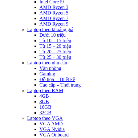
Intel Core i9
AMD Ryzen 3
AMD Ryzen 5
AMD Ryzen 7
AMD Ryzen 9
Laptop theo khoảng giá
Dưới 10 triệu
Từ 10 – 15 triệu
Từ 15 – 20 triệu
Từ 20 – 25 triệu
Từ 25 – 30 triệu
Laptop theo nhu cầu
Văn phòng
Gaming
Đồ họa – Thiết kế
Cao cấp – Thời trang
Laptop theo RAM
4GB
8GB
16GB
32GB
Laptop theo VGA
VGA AMD
VGA Nvidia
VGA Onboard