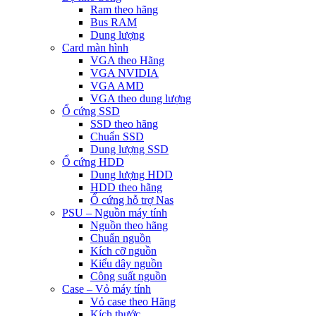
Ram theo hãng
Bus RAM
Dung lượng
Card màn hình
VGA theo Hãng
VGA NVIDIA
VGA AMD
VGA theo dung lượng
Ổ cứng SSD
SSD theo hãng
Chuẩn SSD
Dung lượng SSD
Ổ cứng HDD
Dung lượng HDD
HDD theo hãng
Ổ cứng hỗ trợ Nas
PSU – Nguồn máy tính
Nguồn theo hãng
Chuẩn nguồn
Kích cỡ nguồn
Kiểu dây nguồn
Công suất nguồn
Case – Vỏ máy tính
Vỏ case theo Hãng
Kích thước