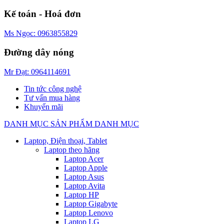
Kế toán - Hoá đơn
Ms Ngọc: 0963855829
Đường dây nóng
Mr Đạt: 0964114691
Tin tức công nghệ
Tư vấn mua hàng
Khuyến mãi
DANH MỤC SẢN PHẨM
DANH MỤC
Laptop, Điện thoại, Tablet
Laptop theo hãng
Laptop Acer
Laptop Apple
Laptop Asus
Laptop Avita
Laptop HP
Laptop Gigabyte
Laptop Lenovo
Laptop LG