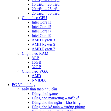
15 triệu – 20 triệu
20 triệu – 25 triệu
25 triệu – 30 triệu
Chọn theo CPU
Intel Core i3
Intel Core i5
Intel Core i7
Intel Core i9
AMD Ryzen 3
AMD Ryzen 5
AMD Ryzen 7
Chọn theo RAM
8GB
16GB
32GB
Chọn theo VGA
AMD
NVIDIA
PC Văn phòng
Máy tính theo nhu cầu
Dùng chơi game
Dùng cho marketing – thiết kế
Dùng cho thu ngân – kho hàng
Dùng cho kế toán – trưởng phòng