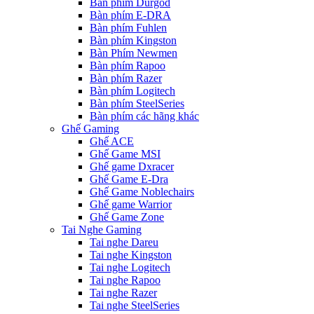
Bàn phím Durgod
Bàn phím E-DRA
Bàn phím Fuhlen
Bàn phím Kingston
Bàn Phím Newmen
Bàn phím Rapoo
Bàn phím Razer
Bàn phím Logitech
Bàn phím SteelSeries
Bàn phím các hãng khác
Ghế Gaming
Ghế ACE
Ghế Game MSI
Ghế game Dxracer
Ghế Game E-Dra
Ghế Game Noblechairs
Ghế game Warrior
Ghế Game Zone
Tai Nghe Gaming
Tai nghe Dareu
Tai nghe Kingston
Tai nghe Logitech
Tai nghe Rapoo
Tai nghe Razer
Tai nghe SteelSeries