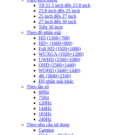
Từ 21.5 inch đến 23.8 inch
23.8 inch đến 25 inch
25 inch đến 27 inch
27 inch đến 30 inch
Trên 30 inch
Theo độ phân giải
HD (1366×768)
HD+ (1600×900)
Full HD (1920×1080)
WUXGA (1920×1200)
UWHD (2560×1080)
QHD (2560×1440)
WQHD (3440×1440)
4K (3840×2160)
Độ phân giải khác
Theo tần số
60Hz
75Hz
120Hz
144Hz
165Hz
240Hz
Theo nhu cầu sử dụng
Gaming