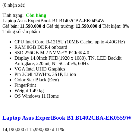
(0 nhận xét)
Tình trạng:
Còn hàng
Laptop Asus ExpertBook B1 B1402CBA-EK0454W
Giá bán:
11,590,000 đ
Giá thị trường:
12,590,000 đ
Tiết kiệm: 8%
Thông số sản phẩm
CPU Intel Core i3-1215U (10MB Cache, up to 4.40GHz)
RAM 8GB DDR4 onboard
SSD 256GB M.2 NVMe™ PCIe® 4.0
Display 14.0Inch FHD(1920 x 1080), TN, LED Backlit,
Anti-glare, 220 nit, NTSC: 45%, 60Hz
VGA Intel UHD Graphics
Pin 3Cell 42WHrs, 3S1P, Li-ion
Color Star Black (Đen)
FingerPrint
Weight 1.49 kg
OS Windows 11 Home
Laptop Asus ExpertBook B1 B1402CBA-EK0559W
14,190,000 đ
15,990,000 đ
11%