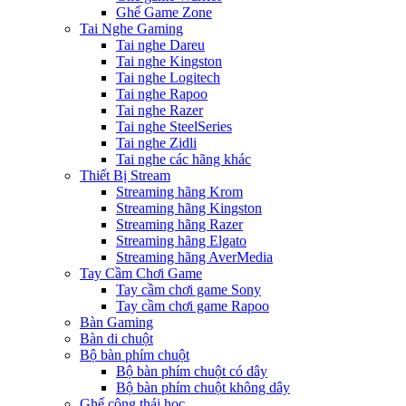
Ghế Game Zone
Tai Nghe Gaming
Tai nghe Dareu
Tai nghe Kingston
Tai nghe Logitech
Tai nghe Rapoo
Tai nghe Razer
Tai nghe SteelSeries
Tai nghe Zidli
Tai nghe các hãng khác
Thiết Bị Stream
Streaming hãng Krom
Streaming hãng Kingston
Streaming hãng Razer
Streaming hãng Elgato
Streaming hãng AverMedia
Tay Cầm Chơi Game
Tay cầm chơi game Sony
Tay cầm chơi game Rapoo
Bàn Gaming
Bàn di chuột
Bộ bàn phím chuột
Bộ bàn phím chuột có dây
Bộ bàn phím chuột không dây
Ghế công thái học