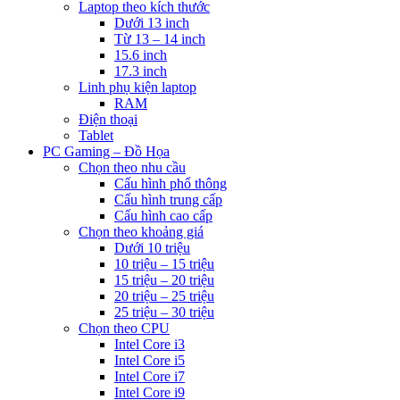
Laptop theo kích thước
Dưới 13 inch
Từ 13 – 14 inch
15.6 inch
17.3 inch
Linh phụ kiện laptop
RAM
Điện thoại
Tablet
PC Gaming – Đồ Họa
Chọn theo nhu cầu
Cấu hình phổ thông
Cấu hình trung cấp
Cấu hình cao cấp
Chọn theo khoảng giá
Dưới 10 triệu
10 triệu – 15 triệu
15 triệu – 20 triệu
20 triệu – 25 triệu
25 triệu – 30 triệu
Chọn theo CPU
Intel Core i3
Intel Core i5
Intel Core i7
Intel Core i9