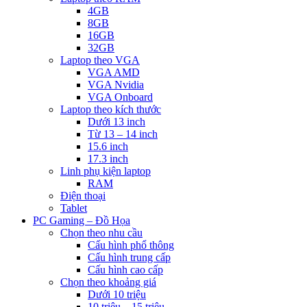
4GB
8GB
16GB
32GB
Laptop theo VGA
VGA AMD
VGA Nvidia
VGA Onboard
Laptop theo kích thước
Dưới 13 inch
Từ 13 – 14 inch
15.6 inch
17.3 inch
Linh phụ kiện laptop
RAM
Điện thoại
Tablet
PC Gaming – Đồ Họa
Chọn theo nhu cầu
Cấu hình phổ thông
Cấu hình trung cấp
Cấu hình cao cấp
Chọn theo khoảng giá
Dưới 10 triệu
10 triệu – 15 triệu