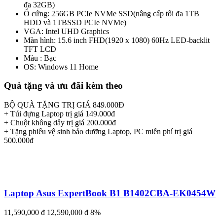
đa 32GB)
Ổ cứng: 256GB PCIe NVMe SSD(nâng cấp tối đa 1TB
HDD và 1TBSSD PCIe NVMe)
VGA: Intel UHD Graphics
Màn hình: 15.6 inch FHD(1920 x 1080) 60Hz LED-backlit
TFT LCD
Màu : Bạc
OS: Windows 11 Home
Quà tặng và ưu đãi kèm theo
BỘ QUÀ TẶNG TRỊ GIÁ 849.000Đ
+ Túi đựng Laptop trị giá 149.000đ
+ Chuột không dây trị giá 200.000đ
+ Tặng phiếu vệ sinh bảo dưỡng Laptop, PC miễn phí trị giá
500.000đ
Laptop Asus ExpertBook B1 B1402CBA-EK0454W
11,590,000 đ
12,590,000 đ
8%