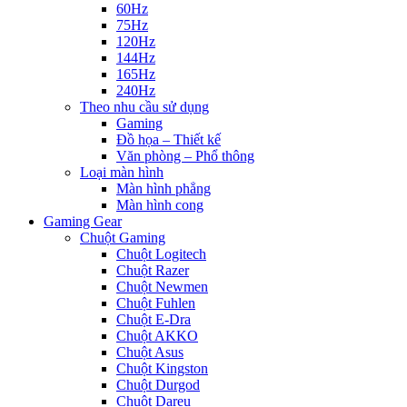
60Hz
75Hz
120Hz
144Hz
165Hz
240Hz
Theo nhu cầu sử dụng
Gaming
Đồ họa – Thiết kế
Văn phòng – Phổ thông
Loại màn hình
Màn hình phẳng
Màn hình cong
Gaming Gear
Chuột Gaming
Chuột Logitech
Chuột Razer
Chuột Newmen
Chuột Fuhlen
Chuột E-Dra
Chuột AKKO
Chuột Asus
Chuột Kingston
Chuột Durgod
Chuột Dareu