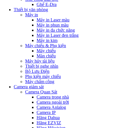
Ghế E-Dra
Thiết bị văn phòng
Máy in
Máy in Laser màu
Máy in phun màu
Máy in đa chức năng
Máy in Laser đen trắng
Máy in kim
Máy chiếu & Phụ kiện
Máy chiếu
Màn chiếu
Máy hủy tài liệu
Thiết bị nghe nhìn
Bộ Lưu Điện
Phụ kiện máy chiếu
Máy chấm công
Camera giám sát
Camera Quan Sát
Camera trong nhà
Camera ngoài trời
Camera Anlalog
Camera IP
Hãng Dahua
Hãng EZVIZ
Hãng Hikvision