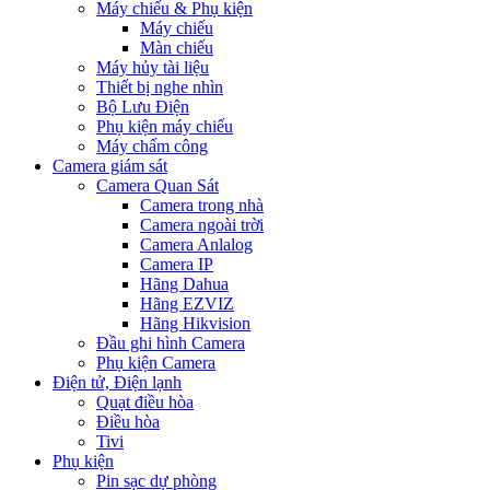
Máy chiếu & Phụ kiện
Máy chiếu
Màn chiếu
Máy hủy tài liệu
Thiết bị nghe nhìn
Bộ Lưu Điện
Phụ kiện máy chiếu
Máy chấm công
Camera giám sát
Camera Quan Sát
Camera trong nhà
Camera ngoài trời
Camera Anlalog
Camera IP
Hãng Dahua
Hãng EZVIZ
Hãng Hikvision
Đầu ghi hình Camera
Phụ kiện Camera
Điện tử, Điện lạnh
Quạt điều hòa
Điều hòa
Tivi
Phụ kiện
Pin sạc dự phòng