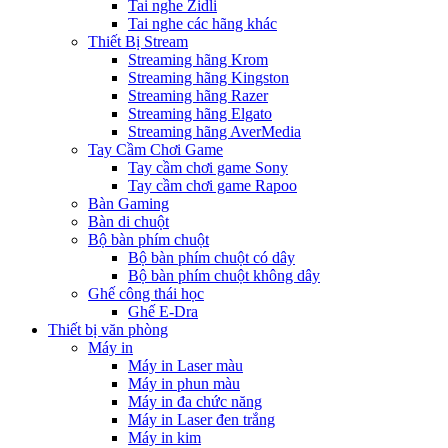
Tai nghe Zidli
Tai nghe các hãng khác
Thiết Bị Stream
Streaming hãng Krom
Streaming hãng Kingston
Streaming hãng Razer
Streaming hãng Elgato
Streaming hãng AverMedia
Tay Cầm Chơi Game
Tay cầm chơi game Sony
Tay cầm chơi game Rapoo
Bàn Gaming
Bàn di chuột
Bộ bàn phím chuột
Bộ bàn phím chuột có dây
Bộ bàn phím chuột không dây
Ghế công thái học
Ghế E-Dra
Thiết bị văn phòng
Máy in
Máy in Laser màu
Máy in phun màu
Máy in đa chức năng
Máy in Laser đen trắng
Máy in kim