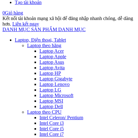
Tạo tài khoản
0
Giỏ hàng
Kết nối tài khoản mạng xã hội để đăng nhập nhanh chóng, dễ dàng
hơn.
Liên kết ngay
DANH MỤC SẢN PHẨM
DANH MỤC
Laptop, Điện thoại, Tablet
Laptop theo hãng
Laptop Acer
Laptop Apple
Laptop Asus
Laptop Avita
Laptop HP
Laptop Gigabyte
Laptop Lenovo
Laptop LG
Laptop Microsoft
Laptop MSI
Laptop Dell
Laptop theo CPU
Intel Celeron/ Pentium
Intel Core i3
Intel Core i5
Intel Core i7