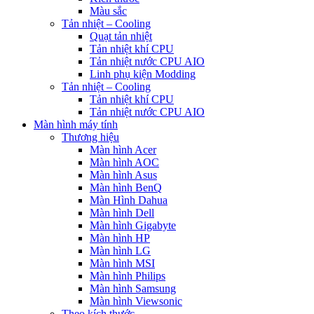
Màu sắc
Tản nhiệt – Cooling
Quạt tản nhiệt
Tản nhiệt khí CPU
Tản nhiệt nước CPU AIO
Linh phụ kiện Modding
Tản nhiệt – Cooling
Tản nhiệt khí CPU
Tản nhiệt nước CPU AIO
Màn hình máy tính
Thương hiệu
Màn hình Acer
Màn hình AOC
Màn hình Asus
Màn hình BenQ
Màn Hình Dahua
Màn hình Dell
Màn hình Gigabyte
Màn hình HP
Màn hình LG
Màn hình MSI
Màn hình Philips
Màn hình Samsung
Màn hình Viewsonic
Theo kích thước