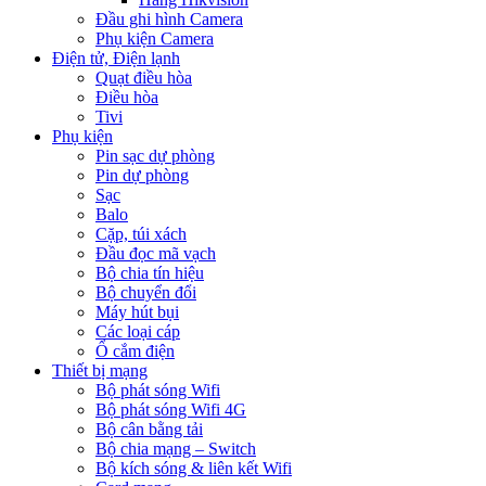
Đầu ghi hình Camera
Phụ kiện Camera
Điện tử, Điện lạnh
Quạt điều hòa
Điều hòa
Tivi
Phụ kiện
Pin sạc dự phòng
Pin dự phòng
Sạc
Balo
Cặp, túi xách
Đầu đọc mã vạch
Bộ chia tín hiệu
Bộ chuyển đổi
Máy hút bụi
Các loại cáp
Ổ cắm điện
Thiết bị mạng
Bộ phát sóng Wifi
Bộ phát sóng Wifi 4G
Bộ cân bằng tải
Bộ chia mạng – Switch
Bộ kích sóng & liên kết Wifi