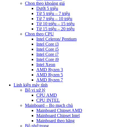
Chọn theo khoảng giá
Dưới 5 triệu
Từ 5 triệu – 7 triệu
Từ 7 triệu – 10 triệu
Từ 10 triệu – 15 triệu
Từ 15 triệu – 20 triệu
Chọn theo CPU
Intel Celeron/ Pentium
Intel Core i3
Intel Core i5
Intel Core i7
Intel Core i9
Intel Xeon
AMD Ryzen 3
AMD Ryzen 5
AMD Ryzen 7
Linh kiện máy tính
Bộ vi xử lý
CPU AMD
CPU INTEL
Mainboard – Bo mạch chủ
Mainboard Chipset AMD
Mainboard Chipset Intel
Mainboard theo hãng
Bộ nhớ trong