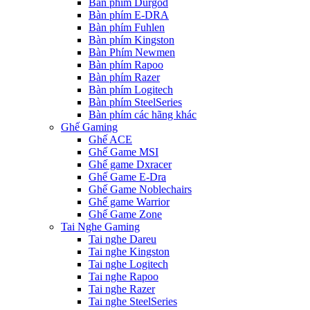
Bàn phím Durgod
Bàn phím E-DRA
Bàn phím Fuhlen
Bàn phím Kingston
Bàn Phím Newmen
Bàn phím Rapoo
Bàn phím Razer
Bàn phím Logitech
Bàn phím SteelSeries
Bàn phím các hãng khác
Ghế Gaming
Ghế ACE
Ghế Game MSI
Ghế game Dxracer
Ghế Game E-Dra
Ghế Game Noblechairs
Ghế game Warrior
Ghế Game Zone
Tai Nghe Gaming
Tai nghe Dareu
Tai nghe Kingston
Tai nghe Logitech
Tai nghe Rapoo
Tai nghe Razer
Tai nghe SteelSeries