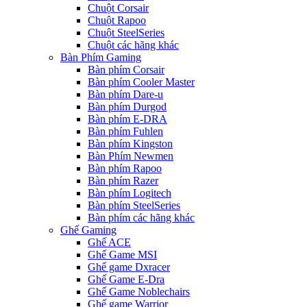
Chuột Corsair
Chuột Rapoo
Chuột SteelSeries
Chuột các hãng khác
Bàn Phím Gaming
Bàn phím Corsair
Bàn phím Cooler Master
Bàn phím Dare-u
Bàn phím Durgod
Bàn phím E-DRA
Bàn phím Fuhlen
Bàn phím Kingston
Bàn Phím Newmen
Bàn phím Rapoo
Bàn phím Razer
Bàn phím Logitech
Bàn phím SteelSeries
Bàn phím các hãng khác
Ghế Gaming
Ghế ACE
Ghế Game MSI
Ghế game Dxracer
Ghế Game E-Dra
Ghế Game Noblechairs
Ghế game Warrior