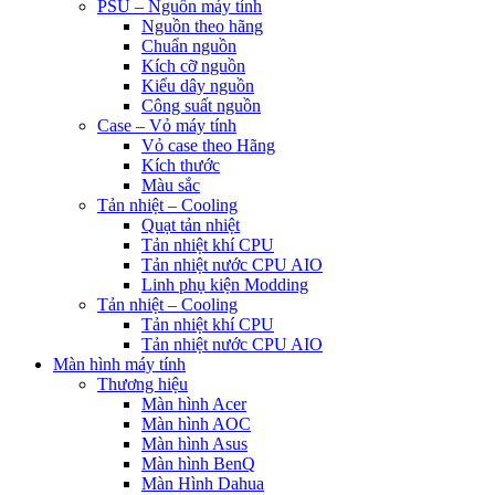
PSU – Nguồn máy tính
Nguồn theo hãng
Chuẩn nguồn
Kích cỡ nguồn
Kiểu dây nguồn
Công suất nguồn
Case – Vỏ máy tính
Vỏ case theo Hãng
Kích thước
Màu sắc
Tản nhiệt – Cooling
Quạt tản nhiệt
Tản nhiệt khí CPU
Tản nhiệt nước CPU AIO
Linh phụ kiện Modding
Tản nhiệt – Cooling
Tản nhiệt khí CPU
Tản nhiệt nước CPU AIO
Màn hình máy tính
Thương hiệu
Màn hình Acer
Màn hình AOC
Màn hình Asus
Màn hình BenQ
Màn Hình Dahua