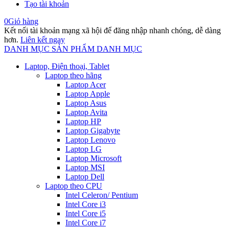
Tạo tài khoản
0
Giỏ hàng
Kết nối tài khoản mạng xã hội để đăng nhập nhanh chóng, dễ dàng
hơn.
Liên kết ngay
DANH MỤC SẢN PHẨM
DANH MỤC
Laptop, Điện thoại, Tablet
Laptop theo hãng
Laptop Acer
Laptop Apple
Laptop Asus
Laptop Avita
Laptop HP
Laptop Gigabyte
Laptop Lenovo
Laptop LG
Laptop Microsoft
Laptop MSI
Laptop Dell
Laptop theo CPU
Intel Celeron/ Pentium
Intel Core i3
Intel Core i5
Intel Core i7