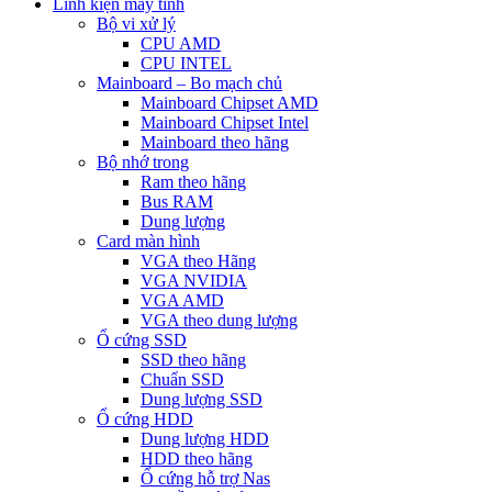
Linh kiện máy tính
Bộ vi xử lý
CPU AMD
CPU INTEL
Mainboard – Bo mạch chủ
Mainboard Chipset AMD
Mainboard Chipset Intel
Mainboard theo hãng
Bộ nhớ trong
Ram theo hãng
Bus RAM
Dung lượng
Card màn hình
VGA theo Hãng
VGA NVIDIA
VGA AMD
VGA theo dung lượng
Ổ cứng SSD
SSD theo hãng
Chuẩn SSD
Dung lượng SSD
Ổ cứng HDD
Dung lượng HDD
HDD theo hãng
Ổ cứng hỗ trợ Nas