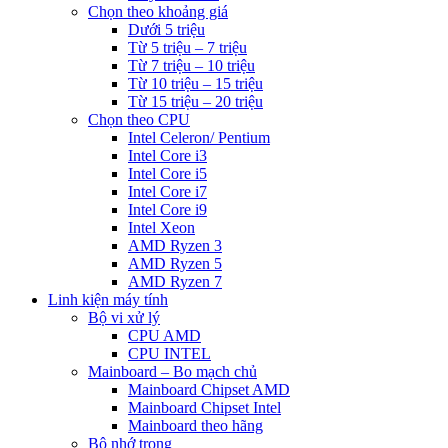
Chọn theo khoảng giá
Dưới 5 triệu
Từ 5 triệu – 7 triệu
Từ 7 triệu – 10 triệu
Từ 10 triệu – 15 triệu
Từ 15 triệu – 20 triệu
Chọn theo CPU
Intel Celeron/ Pentium
Intel Core i3
Intel Core i5
Intel Core i7
Intel Core i9
Intel Xeon
AMD Ryzen 3
AMD Ryzen 5
AMD Ryzen 7
Linh kiện máy tính
Bộ vi xử lý
CPU AMD
CPU INTEL
Mainboard – Bo mạch chủ
Mainboard Chipset AMD
Mainboard Chipset Intel
Mainboard theo hãng
Bộ nhớ trong