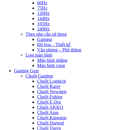
60Hz
75Hz
120Hz
144Hz
165Hz
240Hz
Theo nhu cầu sử dụng
Gaming
Đồ họa – Thiết kế
Văn phòng – Phổ thông
Loại màn hình
Màn hình phẳng
Màn hình cong
Gaming Gear
Chuột Gaming
Chuột Logitech
Chuột Razer
Chuột Newmen
Chuột Fuhlen
Chuột E-Dra
Chuột AKKO
Chuột Asus
Chuột Kingston
Chuột Durgod
Chuột Dareu