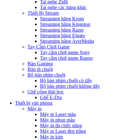
Tai nghe Zidli
Tai nghe các hãng khác
Thiết Bị Stream
Streaming hãng Krom
Streaming hãng Kingston
Streaming hãng Razer
Streaming hãng Elgato
Streaming hãng AverMedia
Tay Cầm Chơi Game
Tay cầm chơi game Sony
Tay cầm chơi game Rapoo
Bàn Gaming
Bàn di chuột
Bộ bàn phím chuột
Bộ bàn phím chuột có dây
Bộ bàn phím chuột không dây
Ghế công thái học
Ghế E-Dra
Thiết bị văn phòng
Máy in
Máy in Laser màu
Máy in phun màu
Máy in đa chức năng
Máy in Laser đen trắng
Máy in kim