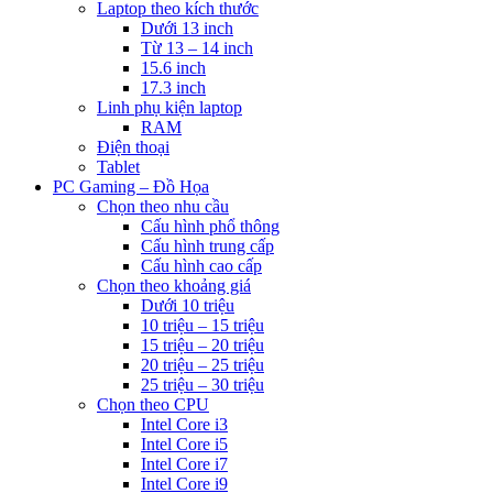
Laptop theo kích thước
Dưới 13 inch
Từ 13 – 14 inch
15.6 inch
17.3 inch
Linh phụ kiện laptop
RAM
Điện thoại
Tablet
PC Gaming – Đồ Họa
Chọn theo nhu cầu
Cấu hình phổ thông
Cấu hình trung cấp
Cấu hình cao cấp
Chọn theo khoảng giá
Dưới 10 triệu
10 triệu – 15 triệu
15 triệu – 20 triệu
20 triệu – 25 triệu
25 triệu – 30 triệu
Chọn theo CPU
Intel Core i3
Intel Core i5
Intel Core i7
Intel Core i9