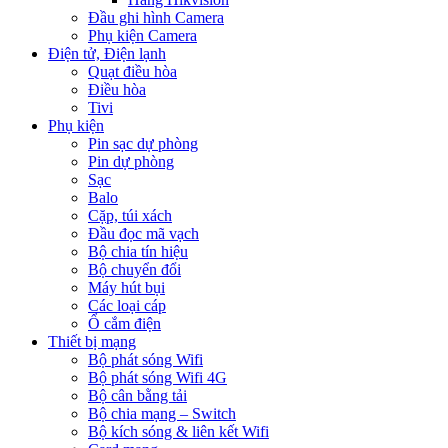
Đầu ghi hình Camera
Phụ kiện Camera
Điện tử, Điện lạnh
Quạt điều hòa
Điều hòa
Tivi
Phụ kiện
Pin sạc dự phòng
Pin dự phòng
Sạc
Balo
Cặp, túi xách
Đầu đọc mã vạch
Bộ chia tín hiệu
Bộ chuyển đổi
Máy hút bụi
Các loại cáp
Ổ cắm điện
Thiết bị mạng
Bộ phát sóng Wifi
Bộ phát sóng Wifi 4G
Bộ cân bằng tải
Bộ chia mạng – Switch
Bộ kích sóng & liên kết Wifi