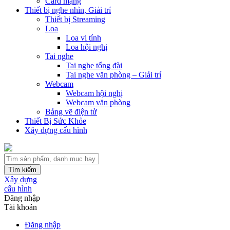
Card mạng
Thiết bị nghe nhìn, Giải trí
Thiết bị Streaming
Loa
Loa vi tính
Loa hội nghị
Tai nghe
Tai nghe tổng đài
Tai nghe văn phòng – Giải trí
Webcam
Webcam hội nghị
Webcam văn phòng
Bảng vẽ điện tử
Thiết Bị Sức Khỏe
Xây dựng cấu hình
Tìm kiếm
Xây dựng
cấu hình
Đăng nhập
Tài khoản
Đăng nhập