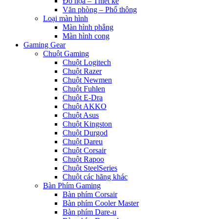
Đồ họa – Thiết kế
Văn phòng – Phổ thông
Loại màn hình
Màn hình phẳng
Màn hình cong
Gaming Gear
Chuột Gaming
Chuột Logitech
Chuột Razer
Chuột Newmen
Chuột Fuhlen
Chuột E-Dra
Chuột AKKO
Chuột Asus
Chuột Kingston
Chuột Durgod
Chuột Dareu
Chuột Corsair
Chuột Rapoo
Chuột SteelSeries
Chuột các hãng khác
Bàn Phím Gaming
Bàn phím Corsair
Bàn phím Cooler Master
Bàn phím Dare-u