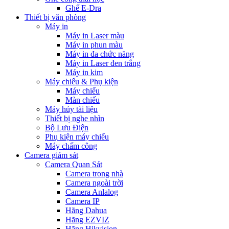
Ghế E-Dra
Thiết bị văn phòng
Máy in
Máy in Laser màu
Máy in phun màu
Máy in đa chức năng
Máy in Laser đen trắng
Máy in kim
Máy chiếu & Phụ kiện
Máy chiếu
Màn chiếu
Máy hủy tài liệu
Thiết bị nghe nhìn
Bộ Lưu Điện
Phụ kiện máy chiếu
Máy chấm công
Camera giám sát
Camera Quan Sát
Camera trong nhà
Camera ngoài trời
Camera Anlalog
Camera IP
Hãng Dahua
Hãng EZVIZ
Hãng Hikvision