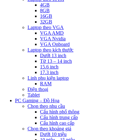
4GB
8GB
16GB
32GB
Laptop theo VGA
VGA AMD
VGA Nvidia
VGA Onboard
Laptop theo kích thước
Dưới 13 inch
Từ 13 – 14 inch
15.6 inch
17.3 inch
Linh phụ kiện laptop
RAM
Điện thoại
Tablet
PC Gaming – Đồ Họa
Chọn theo nhu cầu
Cấu hình phổ thông
Cấu hình trung cấp
Cấu hình cao cấp
Chọn theo khoảng giá
Dưới 10 triệu
10 triệu – 15 triệu