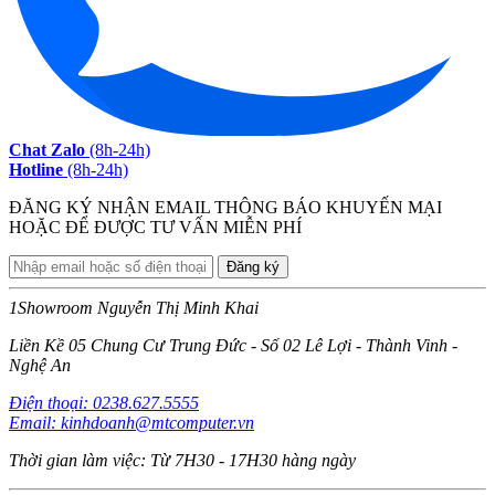
Chat Zalo
(8h-24h)
Hotline
(8h-24h)
ĐĂNG KÝ NHẬN EMAIL THÔNG BÁO KHUYẾN MẠI
HOẶC ĐỂ ĐƯỢC TƯ VẤN MIỄN PHÍ
1
Showroom Nguyễn Thị Minh Khai
Liền Kề 05 Chung Cư Trung Đức - Số 02 Lê Lợi - Thành Vinh -
Nghệ An
Điện thoại: 0238.627.5555
Email: kinhdoanh@mtcomputer.vn
Thời gian làm việc: Từ 7H30 - 17H30 hàng ngày