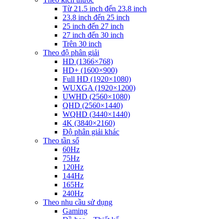
Từ 21.5 inch đến 23.8 inch
23.8 inch đến 25 inch
25 inch đến 27 inch
27 inch đến 30 inch
Trên 30 inch
Theo độ phân giải
HD (1366×768)
HD+ (1600×900)
Full HD (1920×1080)
WUXGA (1920×1200)
UWHD (2560×1080)
QHD (2560×1440)
WQHD (3440×1440)
4K (3840×2160)
Độ phân giải khác
Theo tần số
60Hz
75Hz
120Hz
144Hz
165Hz
240Hz
Theo nhu cầu sử dụng
Gaming