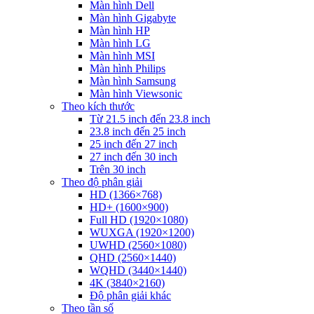
Màn hình Dell
Màn hình Gigabyte
Màn hình HP
Màn hình LG
Màn hình MSI
Màn hình Philips
Màn hình Samsung
Màn hình Viewsonic
Theo kích thước
Từ 21.5 inch đến 23.8 inch
23.8 inch đến 25 inch
25 inch đến 27 inch
27 inch đến 30 inch
Trên 30 inch
Theo độ phân giải
HD (1366×768)
HD+ (1600×900)
Full HD (1920×1080)
WUXGA (1920×1200)
UWHD (2560×1080)
QHD (2560×1440)
WQHD (3440×1440)
4K (3840×2160)
Độ phân giải khác
Theo tần số