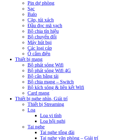
Pin dự phòng
Sạc
Balo
Cặp, túi xách
Đầu đọc mã vạch
Bộ chia tín hiệu
Bộ chuyển đổi
Máy hút bụi
Các loại cáp
Ổ cắm điện
Thiết bị mạng
Bộ phát sóng Wifi
Bộ phát sóng Wifi 4G
Bộ cân bằng tải
Bộ chia mạng – Switch
Bộ kích sóng & liên kết Wifi
Card mạng
Thiết bị nghe nhìn, Giải trí
Thiết bị Streaming
Loa
Loa vi tính
Loa hội nghị
Tai nghe
Tai nghe tổng đài
Tai nghe văn phòng – Giải trí