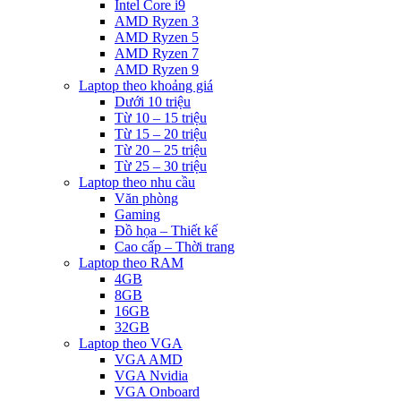
Intel Core i9
AMD Ryzen 3
AMD Ryzen 5
AMD Ryzen 7
AMD Ryzen 9
Laptop theo khoảng giá
Dưới 10 triệu
Từ 10 – 15 triệu
Từ 15 – 20 triệu
Từ 20 – 25 triệu
Từ 25 – 30 triệu
Laptop theo nhu cầu
Văn phòng
Gaming
Đồ họa – Thiết kế
Cao cấp – Thời trang
Laptop theo RAM
4GB
8GB
16GB
32GB
Laptop theo VGA
VGA AMD
VGA Nvidia
VGA Onboard