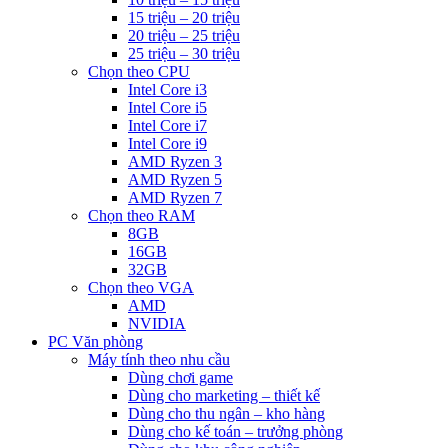
15 triệu – 20 triệu
20 triệu – 25 triệu
25 triệu – 30 triệu
Chọn theo CPU
Intel Core i3
Intel Core i5
Intel Core i7
Intel Core i9
AMD Ryzen 3
AMD Ryzen 5
AMD Ryzen 7
Chọn theo RAM
8GB
16GB
32GB
Chọn theo VGA
AMD
NVIDIA
PC Văn phòng
Máy tính theo nhu cầu
Dùng chơi game
Dùng cho marketing – thiết kế
Dùng cho thu ngân – kho hàng
Dùng cho kế toán – trưởng phòng