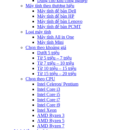
Dùng cho khu công nghiệp
Máy tính theo thương hiệu
Máy tính để bàn Dell
Máy tính để bàn HP
Máy tính để bàn Lenovo
Máy tính để bàn PCMT
Loại máy tính
Máy tính All in One
Máy tính Mini
Chọn theo khoảng giá
Dưới 5 triệu
Từ 5 triệu – 7 triệu
Từ 7 triệu – 10 triệu
Từ 10 triệu – 15 triệu
Từ 15 triệu – 20 triệu
Chọn theo CPU
Intel Celeron/ Pentium
Intel Core i3
Intel Core i5
Intel Core i7
Intel Core i9
Intel Xeon
AMD Ryzen 3
AMD Ryzen 5
AMD Ryzen 7