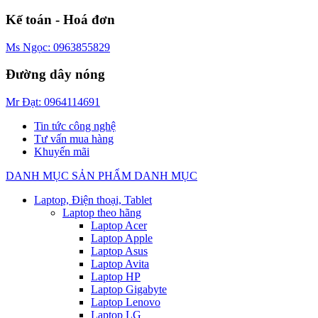
Kế toán - Hoá đơn
Ms Ngọc: 0963855829
Đường dây nóng
Mr Đạt: 0964114691
Tin tức công nghệ
Tư vấn mua hàng
Khuyến mãi
DANH MỤC SẢN PHẨM
DANH MỤC
Laptop, Điện thoại, Tablet
Laptop theo hãng
Laptop Acer
Laptop Apple
Laptop Asus
Laptop Avita
Laptop HP
Laptop Gigabyte
Laptop Lenovo
Laptop LG