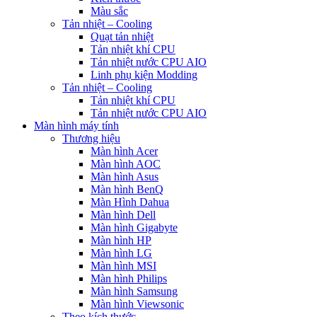
Màu sắc
Tản nhiệt – Cooling
Quạt tản nhiệt
Tản nhiệt khí CPU
Tản nhiệt nước CPU AIO
Linh phụ kiện Modding
Tản nhiệt – Cooling
Tản nhiệt khí CPU
Tản nhiệt nước CPU AIO
Màn hình máy tính
Thương hiệu
Màn hình Acer
Màn hình AOC
Màn hình Asus
Màn hình BenQ
Màn Hình Dahua
Màn hình Dell
Màn hình Gigabyte
Màn hình HP
Màn hình LG
Màn hình MSI
Màn hình Philips
Màn hình Samsung
Màn hình Viewsonic
Theo kích thước