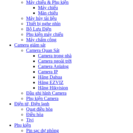
Máy chiếu & Phụ kiện
Máy chiếu
Màn chiếu
Máy hủy tài liệu
Thiết bị nghe nhìn
Bộ Lưu Điện
Phụ kiện máy chiếu
Máy chấm công
Camera giám sát
Camera Quan Sát
Camera trong nhà
Camera ngoài trời
Camera Anlalog
Camera IP
Hãng Dahua
Hãng EZVIZ
Hãng Hikvision
Đầu ghi hình Camera
Phụ kiện Camera
Điện tử, Điện lạnh
Quạt điều hòa
Điều hòa
Tivi
Phụ kiện
Pin sạc dự phòng