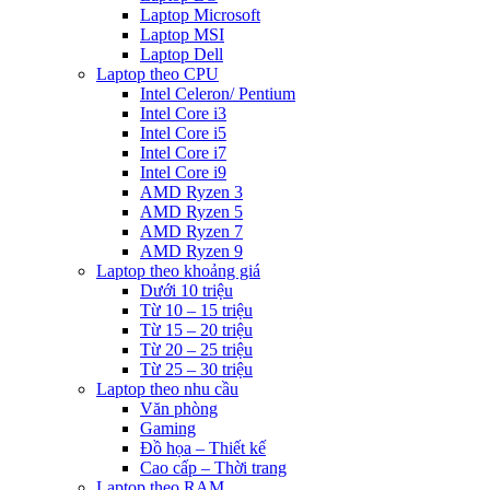
Laptop Microsoft
Laptop MSI
Laptop Dell
Laptop theo CPU
Intel Celeron/ Pentium
Intel Core i3
Intel Core i5
Intel Core i7
Intel Core i9
AMD Ryzen 3
AMD Ryzen 5
AMD Ryzen 7
AMD Ryzen 9
Laptop theo khoảng giá
Dưới 10 triệu
Từ 10 – 15 triệu
Từ 15 – 20 triệu
Từ 20 – 25 triệu
Từ 25 – 30 triệu
Laptop theo nhu cầu
Văn phòng
Gaming
Đồ họa – Thiết kế
Cao cấp – Thời trang
Laptop theo RAM