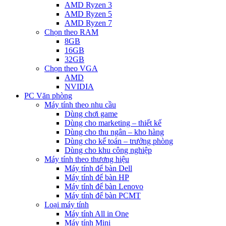
AMD Ryzen 3
AMD Ryzen 5
AMD Ryzen 7
Chọn theo RAM
8GB
16GB
32GB
Chọn theo VGA
AMD
NVIDIA
PC Văn phòng
Máy tính theo nhu cầu
Dùng chơi game
Dùng cho marketing – thiết kế
Dùng cho thu ngân – kho hàng
Dùng cho kế toán – trưởng phòng
Dùng cho khu công nghiệp
Máy tính theo thương hiệu
Máy tính để bàn Dell
Máy tính để bàn HP
Máy tính để bàn Lenovo
Máy tính để bàn PCMT
Loại máy tính
Máy tính All in One
Máy tính Mini