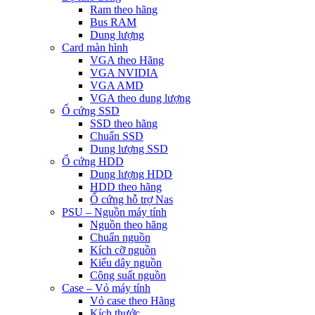
Ram theo hãng
Bus RAM
Dung lượng
Card màn hình
VGA theo Hãng
VGA NVIDIA
VGA AMD
VGA theo dung lượng
Ổ cứng SSD
SSD theo hãng
Chuẩn SSD
Dung lượng SSD
Ổ cứng HDD
Dung lượng HDD
HDD theo hãng
Ổ cứng hỗ trợ Nas
PSU – Nguồn máy tính
Nguồn theo hãng
Chuẩn nguồn
Kích cỡ nguồn
Kiểu dây nguồn
Công suất nguồn
Case – Vỏ máy tính
Vỏ case theo Hãng
Kích thước