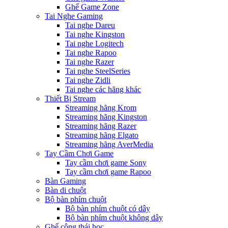
Ghế Game Zone
Tai Nghe Gaming
Tai nghe Dareu
Tai nghe Kingston
Tai nghe Logitech
Tai nghe Rapoo
Tai nghe Razer
Tai nghe SteelSeries
Tai nghe Zidli
Tai nghe các hãng khác
Thiết Bị Stream
Streaming hãng Krom
Streaming hãng Kingston
Streaming hãng Razer
Streaming hãng Elgato
Streaming hãng AverMedia
Tay Cầm Chơi Game
Tay cầm chơi game Sony
Tay cầm chơi game Rapoo
Bàn Gaming
Bàn di chuột
Bộ bàn phím chuột
Bộ bàn phím chuột có dây
Bộ bàn phím chuột không dây
Ghế công thái học