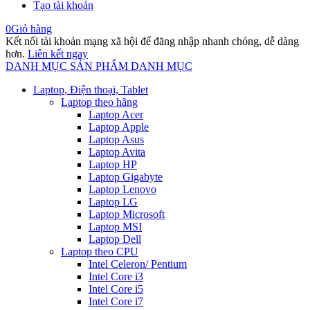
Tạo tài khoản
0
Giỏ hàng
Kết nối tài khoản mạng xã hội để đăng nhập nhanh chóng, dễ dàng
hơn.
Liên kết ngay
DANH MỤC SẢN PHẨM
DANH MỤC
Laptop, Điện thoại, Tablet
Laptop theo hãng
Laptop Acer
Laptop Apple
Laptop Asus
Laptop Avita
Laptop HP
Laptop Gigabyte
Laptop Lenovo
Laptop LG
Laptop Microsoft
Laptop MSI
Laptop Dell
Laptop theo CPU
Intel Celeron/ Pentium
Intel Core i3
Intel Core i5
Intel Core i7