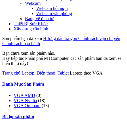
Webcam
Webcam hội nghị
Webcam văn phòng
Bảng vẽ điện tử
Thiết Bị Sức Khỏe
Xây dựng cấu hình
Sản phẩm bạn đã xem
Hướng dẫn trả góp
Chính sách vận chuyển
Chính sách bảo hành
Bạn chưa xem sản phẩm nào.
Hãy tiếp tục khám phá MTComputer, các sản phẩm bạn đã xem sẽ
hiển thị ở đây!
Trang chủ
Laptop, Điện thoại, Tablet
Laptop theo VGA
Danh Mục Sản Phẩm
VGA AMD
(0)
VGA Nvidia
(18)
VGA Onboard
(13)
Bộ lọc sản phẩm