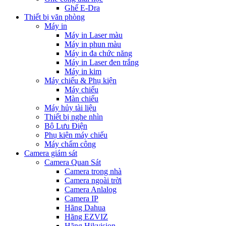
Ghế E-Dra
Thiết bị văn phòng
Máy in
Máy in Laser màu
Máy in phun màu
Máy in đa chức năng
Máy in Laser đen trắng
Máy in kim
Máy chiếu & Phụ kiện
Máy chiếu
Màn chiếu
Máy hủy tài liệu
Thiết bị nghe nhìn
Bộ Lưu Điện
Phụ kiện máy chiếu
Máy chấm công
Camera giám sát
Camera Quan Sát
Camera trong nhà
Camera ngoài trời
Camera Anlalog
Camera IP
Hãng Dahua
Hãng EZVIZ
Hãng Hikvision