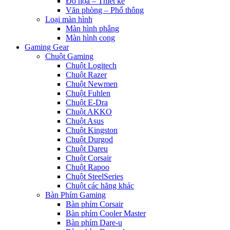
Đồ họa – Thiết kế
Văn phòng – Phổ thông
Loại màn hình
Màn hình phẳng
Màn hình cong
Gaming Gear
Chuột Gaming
Chuột Logitech
Chuột Razer
Chuột Newmen
Chuột Fuhlen
Chuột E-Dra
Chuột AKKO
Chuột Asus
Chuột Kingston
Chuột Durgod
Chuột Dareu
Chuột Corsair
Chuột Rapoo
Chuột SteelSeries
Chuột các hãng khác
Bàn Phím Gaming
Bàn phím Corsair
Bàn phím Cooler Master
Bàn phím Dare-u