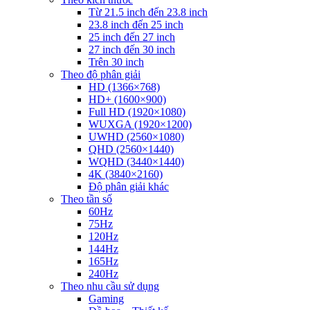
Từ 21.5 inch đến 23.8 inch
23.8 inch đến 25 inch
25 inch đến 27 inch
27 inch đến 30 inch
Trên 30 inch
Theo độ phân giải
HD (1366×768)
HD+ (1600×900)
Full HD (1920×1080)
WUXGA (1920×1200)
UWHD (2560×1080)
QHD (2560×1440)
WQHD (3440×1440)
4K (3840×2160)
Độ phân giải khác
Theo tần số
60Hz
75Hz
120Hz
144Hz
165Hz
240Hz
Theo nhu cầu sử dụng
Gaming