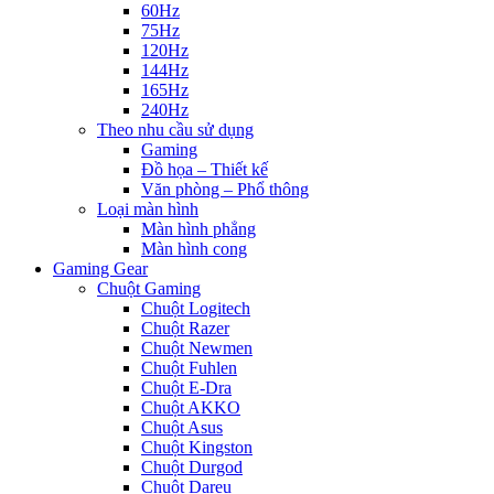
60Hz
75Hz
120Hz
144Hz
165Hz
240Hz
Theo nhu cầu sử dụng
Gaming
Đồ họa – Thiết kế
Văn phòng – Phổ thông
Loại màn hình
Màn hình phẳng
Màn hình cong
Gaming Gear
Chuột Gaming
Chuột Logitech
Chuột Razer
Chuột Newmen
Chuột Fuhlen
Chuột E-Dra
Chuột AKKO
Chuột Asus
Chuột Kingston
Chuột Durgod
Chuột Dareu