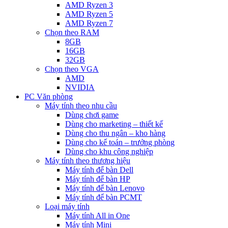
AMD Ryzen 3
AMD Ryzen 5
AMD Ryzen 7
Chọn theo RAM
8GB
16GB
32GB
Chọn theo VGA
AMD
NVIDIA
PC Văn phòng
Máy tính theo nhu cầu
Dùng chơi game
Dùng cho marketing – thiết kế
Dùng cho thu ngân – kho hàng
Dùng cho kế toán – trưởng phòng
Dùng cho khu công nghiệp
Máy tính theo thương hiệu
Máy tính để bàn Dell
Máy tính để bàn HP
Máy tính để bàn Lenovo
Máy tính để bàn PCMT
Loại máy tính
Máy tính All in One
Máy tính Mini