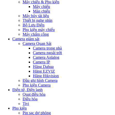
Máy chiếu & Phụ kiện
Máy chiếu
Màn chiếu
Máy hủy tài liệu
Thiết bị nghe nhìn
Bộ Lưu Điện
Phụ kiện máy chiếu
Máy chấm công
Camera giám sát
Camera Quan Sát
Camera trong nhà
Camera ngoài trời
Camera Anlalog
Camera IP
Hãng Dahua
Hãng EZVIZ
Hãng Hikvision
Đầu ghi hình Camera
Phụ kiện Camera
Điện tử, Điện lạnh
Quạt điều hòa
Điều hòa
Tivi
Phụ kiện
Pin sạc dự phòng