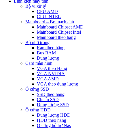
Linh kiện máy tính
Bộ vi xử lý
CPU AMD
CPU INTEL
Mainboard – Bo mạch chủ
Mainboard Chipset AMD
Mainboard Chipset Intel
Mainboard theo hãng
Bộ nhớ trong
Ram theo hãng
Bus RAM
Dung lượng
Card màn hình
VGA theo Hãng
VGA NVIDIA
VGA AMD
VGA theo dung lượng
Ổ cứng SSD
SSD theo hãng
Chuẩn SSD
Dung lượng SSD
Ổ cứng HDD
Dung lượng HDD
HDD theo hãng
Ổ cứng hỗ trợ Nas