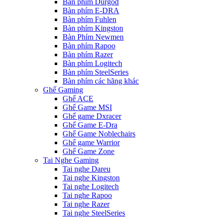
Bàn phím Durgod
Bàn phím E-DRA
Bàn phím Fuhlen
Bàn phím Kingston
Bàn Phím Newmen
Bàn phím Rapoo
Bàn phím Razer
Bàn phím Logitech
Bàn phím SteelSeries
Bàn phím các hãng khác
Ghế Gaming
Ghế ACE
Ghế Game MSI
Ghế game Dxracer
Ghế Game E-Dra
Ghế Game Noblechairs
Ghế game Warrior
Ghế Game Zone
Tai Nghe Gaming
Tai nghe Dareu
Tai nghe Kingston
Tai nghe Logitech
Tai nghe Rapoo
Tai nghe Razer
Tai nghe SteelSeries