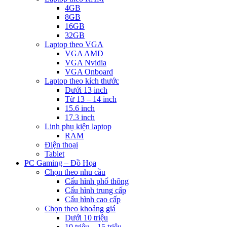
4GB
8GB
16GB
32GB
Laptop theo VGA
VGA AMD
VGA Nvidia
VGA Onboard
Laptop theo kích thước
Dưới 13 inch
Từ 13 – 14 inch
15.6 inch
17.3 inch
Linh phụ kiện laptop
RAM
Điện thoại
Tablet
PC Gaming – Đồ Họa
Chọn theo nhu cầu
Cấu hình phổ thông
Cấu hình trung cấp
Cấu hình cao cấp
Chọn theo khoảng giá
Dưới 10 triệu
10 triệu – 15 triệu