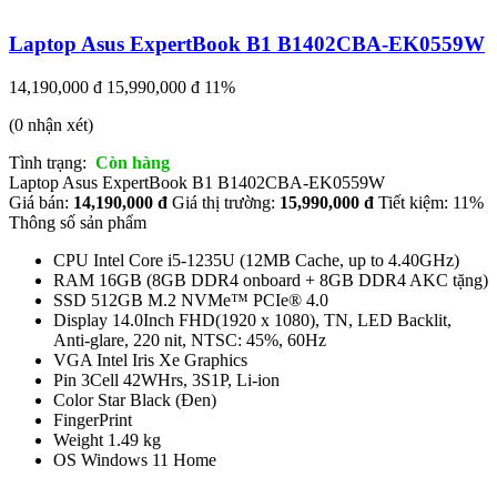
Laptop Asus ExpertBook B1 B1402CBA-EK0559W
14,190,000 đ
15,990,000 đ
11%
(0 nhận xét)
Tình trạng:
Còn hàng
Laptop Asus ExpertBook B1 B1402CBA-EK0559W
Giá bán:
14,190,000 đ
Giá thị trường:
15,990,000 đ
Tiết kiệm: 11%
Thông số sản phẩm
CPU Intel Core i5-1235U (12MB Cache, up to 4.40GHz)
RAM 16GB (8GB DDR4 onboard + 8GB DDR4 AKC tặng)
SSD 512GB M.2 NVMe™ PCIe® 4.0
Display 14.0Inch FHD(1920 x 1080), TN, LED Backlit,
Anti-glare, 220 nit, NTSC: 45%, 60Hz
VGA Intel Iris Xe Graphics
Pin 3Cell 42WHrs, 3S1P, Li-ion
Color Star Black (Đen)
FingerPrint
Weight 1.49 kg
OS Windows 11 Home