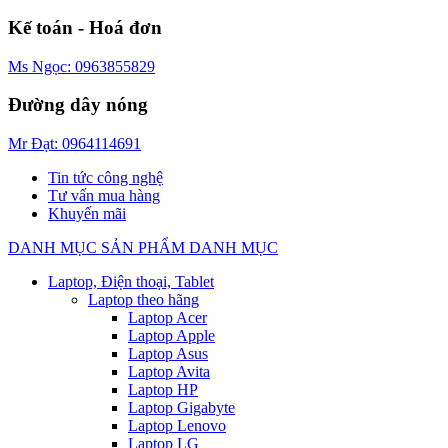
Kế toán - Hoá đơn
Ms Ngọc: 0963855829
Đường dây nóng
Mr Đạt: 0964114691
Tin tức công nghệ
Tư vấn mua hàng
Khuyến mãi
DANH MỤC SẢN PHẨM
DANH MỤC
Laptop, Điện thoại, Tablet
Laptop theo hãng
Laptop Acer
Laptop Apple
Laptop Asus
Laptop Avita
Laptop HP
Laptop Gigabyte
Laptop Lenovo
Laptop LG