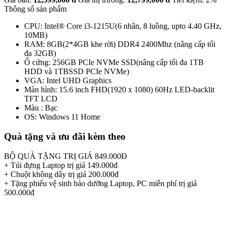
Thông số sản phẩm
CPU: Intel® Core i3-1215U(6 nhân, 8 luồng, upto 4.40 GHz,
10MB)
RAM: 8GB(2*4GB khe rời) DDR4 2400Mhz (nâng cấp tối
đa 32GB)
Ổ cứng: 256GB PCIe NVMe SSD(nâng cấp tối đa 1TB
HDD và 1TBSSD PCIe NVMe)
VGA: Intel UHD Graphics
Màn hình: 15.6 inch FHD(1920 x 1080) 60Hz LED-backlit
TFT LCD
Màu : Bạc
OS: Windows 11 Home
Quà tặng và ưu đãi kèm theo
BỘ QUÀ TẶNG TRỊ GIÁ 849.000Đ
+ Túi đựng Laptop trị giá 149.000đ
+ Chuột không dây trị giá 200.000đ
+ Tặng phiếu vệ sinh bảo dưỡng Laptop, PC miễn phí trị giá
500.000đ