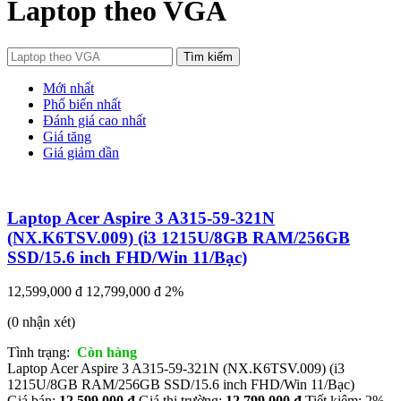
Laptop theo VGA
Tìm kiếm
Mới nhất
Phổ biến nhất
Đánh giá cao nhất
Giá tăng
Giá giảm dần
Laptop Acer Aspire 3 A315-59-321N
(NX.K6TSV.009) (i3 1215U/8GB RAM/256GB
SSD/15.6 inch FHD/Win 11/Bạc)
12,599,000 đ
12,799,000 đ
2%
(0 nhận xét)
Tình trạng:
Còn hàng
Laptop Acer Aspire 3 A315-59-321N (NX.K6TSV.009) (i3
1215U/8GB RAM/256GB SSD/15.6 inch FHD/Win 11/Bạc)
Giá bán:
12,599,000 đ
Giá thị trường:
12,799,000 đ
Tiết kiệm: 2%