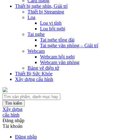
Card mạng
Thiết bị nghe nhìn, Giải trí
Thiết bị Streaming
Loa
Loa vi tính
Loa hội nghị
Tai nghe
Tai nghe tổng đài
Tai nghe văn phòng – Giải trí
Webcam
Webcam hội nghị
Webcam văn phòng
Bảng vẽ điện tử
Thiết Bị Sức Khỏe
Xây dựng cấu hình
Tìm kiếm
Xây dựng
cấu hình
Đăng nhập
Tài khoản
Đăng nhập