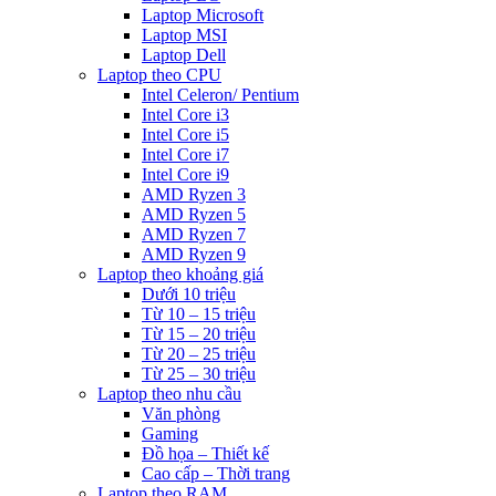
Laptop Microsoft
Laptop MSI
Laptop Dell
Laptop theo CPU
Intel Celeron/ Pentium
Intel Core i3
Intel Core i5
Intel Core i7
Intel Core i9
AMD Ryzen 3
AMD Ryzen 5
AMD Ryzen 7
AMD Ryzen 9
Laptop theo khoảng giá
Dưới 10 triệu
Từ 10 – 15 triệu
Từ 15 – 20 triệu
Từ 20 – 25 triệu
Từ 25 – 30 triệu
Laptop theo nhu cầu
Văn phòng
Gaming
Đồ họa – Thiết kế
Cao cấp – Thời trang
Laptop theo RAM