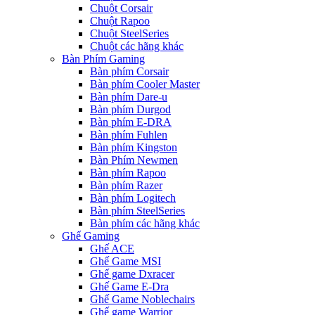
Chuột Corsair
Chuột Rapoo
Chuột SteelSeries
Chuột các hãng khác
Bàn Phím Gaming
Bàn phím Corsair
Bàn phím Cooler Master
Bàn phím Dare-u
Bàn phím Durgod
Bàn phím E-DRA
Bàn phím Fuhlen
Bàn phím Kingston
Bàn Phím Newmen
Bàn phím Rapoo
Bàn phím Razer
Bàn phím Logitech
Bàn phím SteelSeries
Bàn phím các hãng khác
Ghế Gaming
Ghế ACE
Ghế Game MSI
Ghế game Dxracer
Ghế Game E-Dra
Ghế Game Noblechairs
Ghế game Warrior