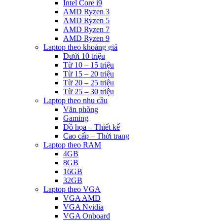
Intel Core i9
AMD Ryzen 3
AMD Ryzen 5
AMD Ryzen 7
AMD Ryzen 9
Laptop theo khoảng giá
Dưới 10 triệu
Từ 10 – 15 triệu
Từ 15 – 20 triệu
Từ 20 – 25 triệu
Từ 25 – 30 triệu
Laptop theo nhu cầu
Văn phòng
Gaming
Đồ họa – Thiết kế
Cao cấp – Thời trang
Laptop theo RAM
4GB
8GB
16GB
32GB
Laptop theo VGA
VGA AMD
VGA Nvidia
VGA Onboard