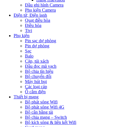
Đầu ghi hình Camera
Phụ kiện Camera
Điện tử, Điện lạnh
Quạt điều hòa
Điều hòa
Tivi
Phụ kiện
Pin sạc dự phòng
Pin dự phòng
Sạc
Balo
Cặp, túi xách
Đầu đọc mã vạch
Bộ chia tín hiệu
Bộ chuyển đổi
Máy hút bụi
Các loại cáp
Ổ cắm điện
Thiết bị mạng
Bộ phát sóng Wifi
Bộ phát sóng Wifi 4G
Bộ cân bằng tải
Bộ chia mạng – Switch
Bộ kích sóng & liên kết Wifi