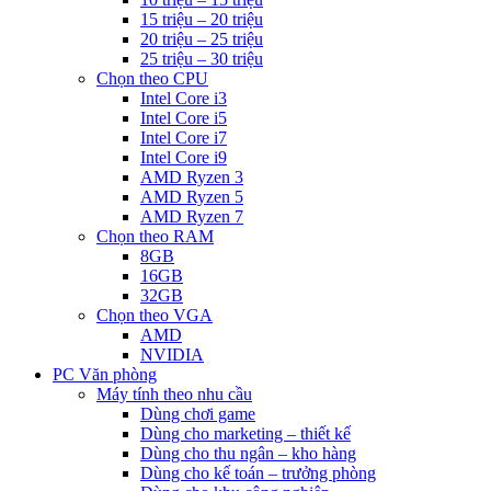
15 triệu – 20 triệu
20 triệu – 25 triệu
25 triệu – 30 triệu
Chọn theo CPU
Intel Core i3
Intel Core i5
Intel Core i7
Intel Core i9
AMD Ryzen 3
AMD Ryzen 5
AMD Ryzen 7
Chọn theo RAM
8GB
16GB
32GB
Chọn theo VGA
AMD
NVIDIA
PC Văn phòng
Máy tính theo nhu cầu
Dùng chơi game
Dùng cho marketing – thiết kế
Dùng cho thu ngân – kho hàng
Dùng cho kế toán – trưởng phòng