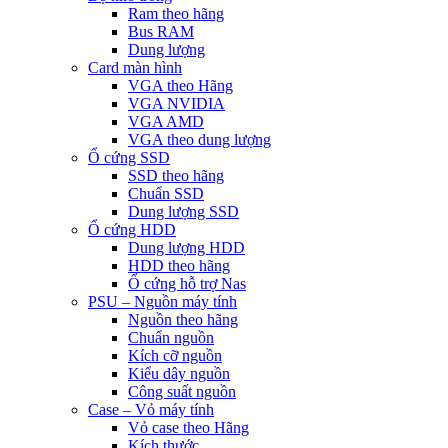
Ram theo hãng
Bus RAM
Dung lượng
Card màn hình
VGA theo Hãng
VGA NVIDIA
VGA AMD
VGA theo dung lượng
Ổ cứng SSD
SSD theo hãng
Chuẩn SSD
Dung lượng SSD
Ổ cứng HDD
Dung lượng HDD
HDD theo hãng
Ổ cứng hỗ trợ Nas
PSU – Nguồn máy tính
Nguồn theo hãng
Chuẩn nguồn
Kích cỡ nguồn
Kiểu dây nguồn
Công suất nguồn
Case – Vỏ máy tính
Vỏ case theo Hãng
Kích thước