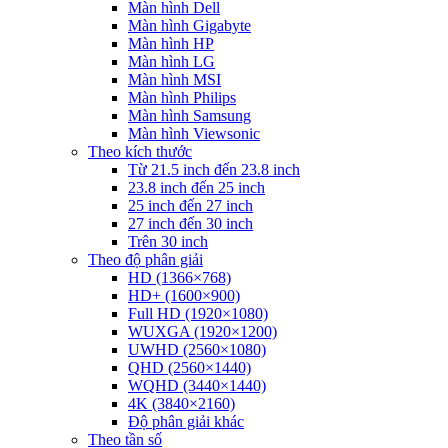
Màn hình Dell
Màn hình Gigabyte
Màn hình HP
Màn hình LG
Màn hình MSI
Màn hình Philips
Màn hình Samsung
Màn hình Viewsonic
Theo kích thước
Từ 21.5 inch đến 23.8 inch
23.8 inch đến 25 inch
25 inch đến 27 inch
27 inch đến 30 inch
Trên 30 inch
Theo độ phân giải
HD (1366×768)
HD+ (1600×900)
Full HD (1920×1080)
WUXGA (1920×1200)
UWHD (2560×1080)
QHD (2560×1440)
WQHD (3440×1440)
4K (3840×2160)
Độ phân giải khác
Theo tần số