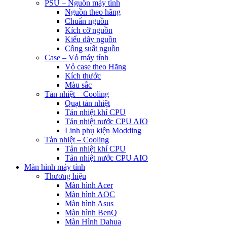
PSU – Nguồn máy tính
Nguồn theo hãng
Chuẩn nguồn
Kích cỡ nguồn
Kiểu dây nguồn
Công suất nguồn
Case – Vỏ máy tính
Vỏ case theo Hãng
Kích thước
Màu sắc
Tản nhiệt – Cooling
Quạt tản nhiệt
Tản nhiệt khí CPU
Tản nhiệt nước CPU AIO
Linh phụ kiện Modding
Tản nhiệt – Cooling
Tản nhiệt khí CPU
Tản nhiệt nước CPU AIO
Màn hình máy tính
Thương hiệu
Màn hình Acer
Màn hình AOC
Màn hình Asus
Màn hình BenQ
Màn Hình Dahua