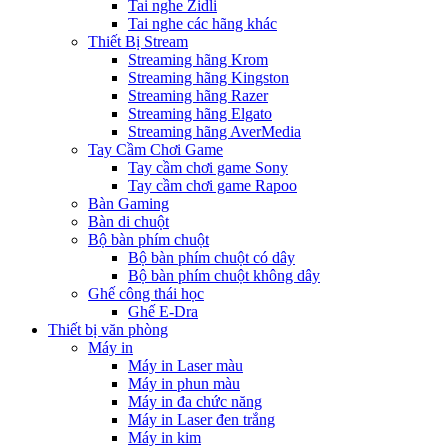
Tai nghe Zidli
Tai nghe các hãng khác
Thiết Bị Stream
Streaming hãng Krom
Streaming hãng Kingston
Streaming hãng Razer
Streaming hãng Elgato
Streaming hãng AverMedia
Tay Cầm Chơi Game
Tay cầm chơi game Sony
Tay cầm chơi game Rapoo
Bàn Gaming
Bàn di chuột
Bộ bàn phím chuột
Bộ bàn phím chuột có dây
Bộ bàn phím chuột không dây
Ghế công thái học
Ghế E-Dra
Thiết bị văn phòng
Máy in
Máy in Laser màu
Máy in phun màu
Máy in đa chức năng
Máy in Laser đen trắng
Máy in kim