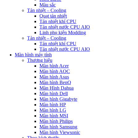
Màu sắc
Tản nhiệt – Cooling
Quạt tản nhiệt
Tản nhiệt khí CPU
Tản nhiệt nước CPU AIO
Linh phụ kiện Modding
Tản nhiệt – Cooling
Tản nhiệt khí CPU
Tản nhiệt nước CPU AIO
Màn hình máy tính
Thương hiệu
Màn hình Acer
Màn hình AOC
Màn hình Asus
Màn hình BenQ
Màn Hình Dahua
Màn hình Dell
Màn hình Gigabyte
Màn hình HP
Màn hình LG
Màn hình MSI
Màn hình Philips
Màn hình Samsung
Màn hình Viewsonic
Theo kích thước