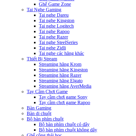
Ghế Game Zone
Tai Nghe Gaming
Tai nghe Dareu
Tai nghe Kingston
Tai nghe Logitech
Tai nghe Rapoo
Tai nghe Razer
Tai nghe SteelSeries
Tai nghe Zidli
Tai nghe các hãng khác
Thiết Bị Stream
Streaming hãng Krom
Streaming hãng Kingston
Streaming hãng Razer
Streaming hãng Elgato
Streaming hãng AverMedia
Tay Cầm Chơi Game
Tay cầm chơi game Sony
Tay cầm chơi game Rapoo
Bàn Gaming
Bàn di chuột
Bộ bàn phím chuột
Bộ bàn phím chuột có dây
Bộ bàn phím chuột không dây
Ghế công thái học