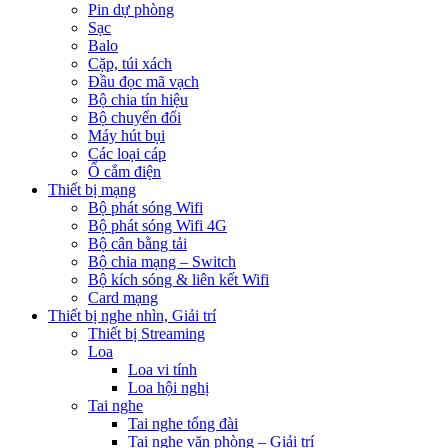
Pin dự phòng
Sạc
Balo
Cặp, túi xách
Đầu đọc mã vạch
Bộ chia tín hiệu
Bộ chuyển đổi
Máy hút bụi
Các loại cáp
Ổ cắm điện
Thiết bị mạng
Bộ phát sóng Wifi
Bộ phát sóng Wifi 4G
Bộ cân bằng tải
Bộ chia mạng – Switch
Bộ kích sóng & liên kết Wifi
Card mạng
Thiết bị nghe nhìn, Giải trí
Thiết bị Streaming
Loa
Loa vi tính
Loa hội nghị
Tai nghe
Tai nghe tổng đài
Tai nghe văn phòng – Giải trí