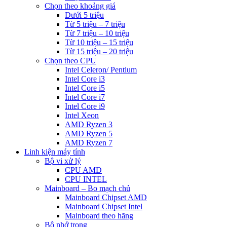
Chọn theo khoảng giá
Dưới 5 triệu
Từ 5 triệu – 7 triệu
Từ 7 triệu – 10 triệu
Từ 10 triệu – 15 triệu
Từ 15 triệu – 20 triệu
Chọn theo CPU
Intel Celeron/ Pentium
Intel Core i3
Intel Core i5
Intel Core i7
Intel Core i9
Intel Xeon
AMD Ryzen 3
AMD Ryzen 5
AMD Ryzen 7
Linh kiện máy tính
Bộ vi xử lý
CPU AMD
CPU INTEL
Mainboard – Bo mạch chủ
Mainboard Chipset AMD
Mainboard Chipset Intel
Mainboard theo hãng
Bộ nhớ trong