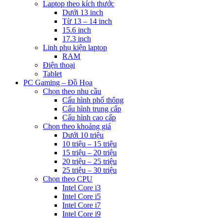
Laptop theo kích thước
Dưới 13 inch
Từ 13 – 14 inch
15.6 inch
17.3 inch
Linh phụ kiện laptop
RAM
Điện thoại
Tablet
PC Gaming – Đồ Họa
Chọn theo nhu cầu
Cấu hình phổ thông
Cấu hình trung cấp
Cấu hình cao cấp
Chọn theo khoảng giá
Dưới 10 triệu
10 triệu – 15 triệu
15 triệu – 20 triệu
20 triệu – 25 triệu
25 triệu – 30 triệu
Chọn theo CPU
Intel Core i3
Intel Core i5
Intel Core i7
Intel Core i9