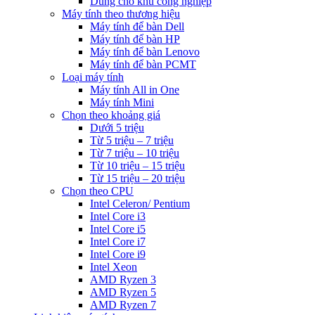
Dùng cho khu công nghiệp
Máy tính theo thương hiệu
Máy tính để bàn Dell
Máy tính để bàn HP
Máy tính để bàn Lenovo
Máy tính để bàn PCMT
Loại máy tính
Máy tính All in One
Máy tính Mini
Chọn theo khoảng giá
Dưới 5 triệu
Từ 5 triệu – 7 triệu
Từ 7 triệu – 10 triệu
Từ 10 triệu – 15 triệu
Từ 15 triệu – 20 triệu
Chọn theo CPU
Intel Celeron/ Pentium
Intel Core i3
Intel Core i5
Intel Core i7
Intel Core i9
Intel Xeon
AMD Ryzen 3
AMD Ryzen 5
AMD Ryzen 7