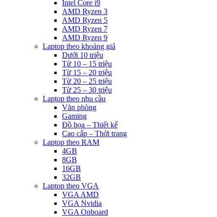
Intel Core i9
AMD Ryzen 3
AMD Ryzen 5
AMD Ryzen 7
AMD Ryzen 9
Laptop theo khoảng giá
Dưới 10 triệu
Từ 10 – 15 triệu
Từ 15 – 20 triệu
Từ 20 – 25 triệu
Từ 25 – 30 triệu
Laptop theo nhu cầu
Văn phòng
Gaming
Đồ họa – Thiết kế
Cao cấp – Thời trang
Laptop theo RAM
4GB
8GB
16GB
32GB
Laptop theo VGA
VGA AMD
VGA Nvidia
VGA Onboard