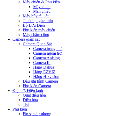
Máy chiếu & Phụ kiện
Máy chiếu
Màn chiếu
Máy hủy tài liệu
Thiết bị nghe nhìn
Bộ Lưu Điện
Phụ kiện máy chiếu
Máy chấm công
Camera giám sát
Camera Quan Sát
Camera trong nhà
Camera ngoài trời
Camera Anlalog
Camera IP
Hãng Dahua
Hãng EZVIZ
Hãng Hikvision
Đầu ghi hình Camera
Phụ kiện Camera
Điện tử, Điện lạnh
Quạt điều hòa
Điều hòa
Tivi
Phụ kiện
Pin sạc dự phòng