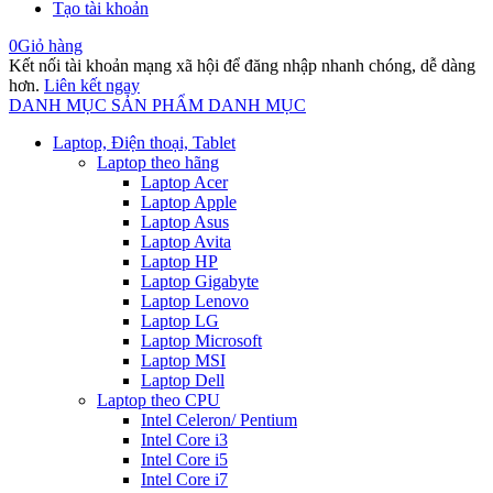
Tạo tài khoản
0
Giỏ hàng
Kết nối tài khoản mạng xã hội để đăng nhập nhanh chóng, dễ dàng
hơn.
Liên kết ngay
DANH MỤC SẢN PHẨM
DANH MỤC
Laptop, Điện thoại, Tablet
Laptop theo hãng
Laptop Acer
Laptop Apple
Laptop Asus
Laptop Avita
Laptop HP
Laptop Gigabyte
Laptop Lenovo
Laptop LG
Laptop Microsoft
Laptop MSI
Laptop Dell
Laptop theo CPU
Intel Celeron/ Pentium
Intel Core i3
Intel Core i5
Intel Core i7