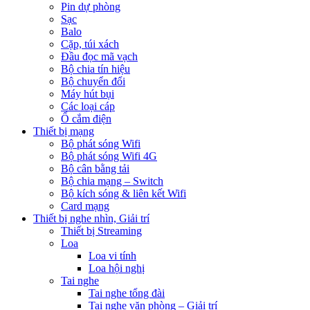
Pin dự phòng
Sạc
Balo
Cặp, túi xách
Đầu đọc mã vạch
Bộ chia tín hiệu
Bộ chuyển đổi
Máy hút bụi
Các loại cáp
Ổ cắm điện
Thiết bị mạng
Bộ phát sóng Wifi
Bộ phát sóng Wifi 4G
Bộ cân bằng tải
Bộ chia mạng – Switch
Bộ kích sóng & liên kết Wifi
Card mạng
Thiết bị nghe nhìn, Giải trí
Thiết bị Streaming
Loa
Loa vi tính
Loa hội nghị
Tai nghe
Tai nghe tổng đài
Tai nghe văn phòng – Giải trí