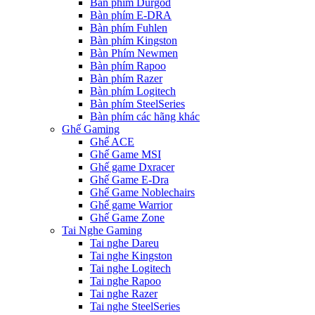
Bàn phím Durgod
Bàn phím E-DRA
Bàn phím Fuhlen
Bàn phím Kingston
Bàn Phím Newmen
Bàn phím Rapoo
Bàn phím Razer
Bàn phím Logitech
Bàn phím SteelSeries
Bàn phím các hãng khác
Ghế Gaming
Ghế ACE
Ghế Game MSI
Ghế game Dxracer
Ghế Game E-Dra
Ghế Game Noblechairs
Ghế game Warrior
Ghế Game Zone
Tai Nghe Gaming
Tai nghe Dareu
Tai nghe Kingston
Tai nghe Logitech
Tai nghe Rapoo
Tai nghe Razer
Tai nghe SteelSeries