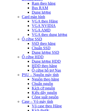
Ram theo hãng
Bus RAM
Dung lượng
Card màn hình
VGA theo Hãng
VGA NVIDIA
VGA AMD
VGA theo dung lượng
Ổ cứng SSD
SSD theo hãng
Chuẩn SSD
Dung lượng SSD
Ổ cứng HDD
Dung lượng HDD
HDD theo hãng
Ổ cứng hỗ trợ Nas
PSU – Nguồn máy tính
Nguồn theo hãng
Chuẩn nguồn
Kích cỡ nguồn
Kiểu dây nguồn
Công suất nguồn
Case – Vỏ máy tính
Vỏ case theo Hãng
Kích thước