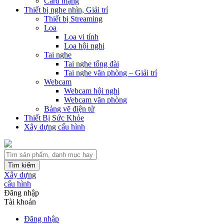
Card mạng
Thiết bị nghe nhìn, Giải trí
Thiết bị Streaming
Loa
Loa vi tính
Loa hội nghị
Tai nghe
Tai nghe tổng đài
Tai nghe văn phòng – Giải trí
Webcam
Webcam hội nghị
Webcam văn phòng
Bảng vẽ điện tử
Thiết Bị Sức Khỏe
Xây dựng cấu hình
Tìm kiếm
Xây dựng
cấu hình
Đăng nhập
Tài khoản
Đăng nhập