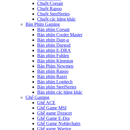
Chuột Corsair
Chuột Rapoo
Chuột SteelSeries
Chuột các hãng khác
Bàn Phím Gaming
Bàn phím Corsair
Bàn phím Cooler Master
Bàn phím Dare-u
Bàn phím Durgod
Bàn phím E-DRA
Bàn phím Fuhlen
Bàn phím Kingston
Bàn Phím Newmen
Bàn phím Rapoo
Bàn phím Razer
Bàn phím Logitech
Bàn phím SteelSeries
Bàn phím các hãng khác
Ghế Gaming
Ghế ACE
Ghế Game MSI
Ghế game Dxracer
Ghế Game E-Dra
Ghế Game Noblechairs
Ghế game Warrior