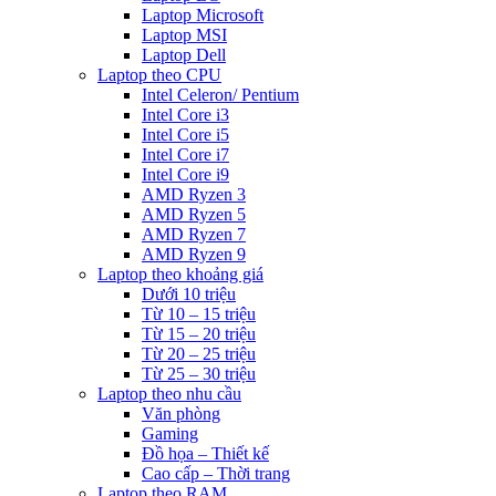
Laptop Microsoft
Laptop MSI
Laptop Dell
Laptop theo CPU
Intel Celeron/ Pentium
Intel Core i3
Intel Core i5
Intel Core i7
Intel Core i9
AMD Ryzen 3
AMD Ryzen 5
AMD Ryzen 7
AMD Ryzen 9
Laptop theo khoảng giá
Dưới 10 triệu
Từ 10 – 15 triệu
Từ 15 – 20 triệu
Từ 20 – 25 triệu
Từ 25 – 30 triệu
Laptop theo nhu cầu
Văn phòng
Gaming
Đồ họa – Thiết kế
Cao cấp – Thời trang
Laptop theo RAM