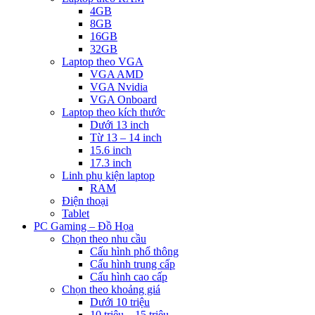
4GB
8GB
16GB
32GB
Laptop theo VGA
VGA AMD
VGA Nvidia
VGA Onboard
Laptop theo kích thước
Dưới 13 inch
Từ 13 – 14 inch
15.6 inch
17.3 inch
Linh phụ kiện laptop
RAM
Điện thoại
Tablet
PC Gaming – Đồ Họa
Chọn theo nhu cầu
Cấu hình phổ thông
Cấu hình trung cấp
Cấu hình cao cấp
Chọn theo khoảng giá
Dưới 10 triệu
10 triệu – 15 triệu