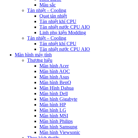
Màu sắc
Tản nhiệt – Cooling
Quạt tản nhiệt
Tản nhiệt khí CPU
Tản nhiệt nước CPU AIO
Linh phụ kiện Modding
Tản nhiệt – Cooling
Tản nhiệt khí CPU
Tản nhiệt nước CPU AIO
Màn hình máy tính
Thương hiệu
Màn hình Acer
Màn hình AOC
Màn hình Asus
Màn hình BenQ
Màn Hình Dahua
Màn hình Dell
Màn hình Gigabyte
Màn hình HP
Màn hình LG
Màn hình MSI
Màn hình Philips
Màn hình Samsung
Màn hình Viewsonic
Theo kích thước