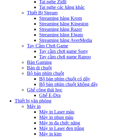
Tai nghe Zidli
Tai nghe các hãng khác
Thiết Bị Stream
Streaming hãng Krom
Streaming hãng Kingston
Streaming hãng Razer
Streaming hãng Elgato
Streaming hãng AverMedia
Tay Cầm Chơi Game
Tay cầm chơi game Sony
Tay cầm chơi game Rapoo
Bàn Gaming
Bàn di chuột
Bộ bàn phím chuột
Bộ bàn phím chuột có dây
Bộ bàn phím chuột không dây
Ghế công thái học
Ghế E-Dra
Thiết bị văn phòng
Máy in
Máy in Laser màu
Máy in phun màu
Máy in đa chức năng
Máy in Laser đen trắng
Máy in kim