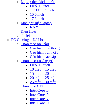
Laptop theo kích thước
Dưới 13 inch
Từ 13 – 14 inch
15.6 inch
17.3 inch
Linh phụ kiện laptop
RAM
Điện thoại
Tablet
PC Gaming – Đồ Họa
Chọn theo nhu cầu
Cấu hình phổ thông
Cấu hình trung cấp
Cấu hình cao cấp
Chọn theo khoảng giá
Dưới 10 triệu
10 triệu – 15 triệu
15 triệu – 20 triệu
20 triệu – 25 triệu
25 triệu – 30 triệu
Chọn theo CPU
Intel Core i3
Intel Core i5
Intel Core i7
Intel Core i9