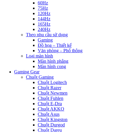
60Hz
75Hz
120Hz
144Hz
165Hz
240Hz
Theo nhu cầu sử dụng
Gaming
Đồ họa – Thiết kế
Văn phòng – Phổ thông
Loại màn hình
Màn hình phẳng
Màn hình cong
Gaming Gear
Chuột Gaming
Chuột Logitech
Chuột Razer
Chuột Newmen
Chuột Fuhlen
Chuột E-Dra
Chuột AKKO
Chuột Asus
Chuột Kingston
Chuột Durgod
Chuột Dareu