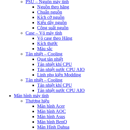
PSU – Nguồn máy tính
Nguồn theo hãng
Chuẩn nguồn
Kích cỡ nguồn
Kiểu dây nguồn
Công suất nguồn
Case – Vỏ máy tính
Vỏ case theo Hãng
Kích thước
Màu sắc
Tản nhiệt – Cooling
Quạt tản nhiệt
Tản nhiệt khí CPU
Tản nhiệt nước CPU AIO
Linh phụ kiện Modding
Tản nhiệt – Cooling
Tản nhiệt khí CPU
Tản nhiệt nước CPU AIO
Màn hình máy tính
Thương hiệu
Màn hình Acer
Màn hình AOC
Màn hình Asus
Màn hình BenQ
Màn Hình Dahua