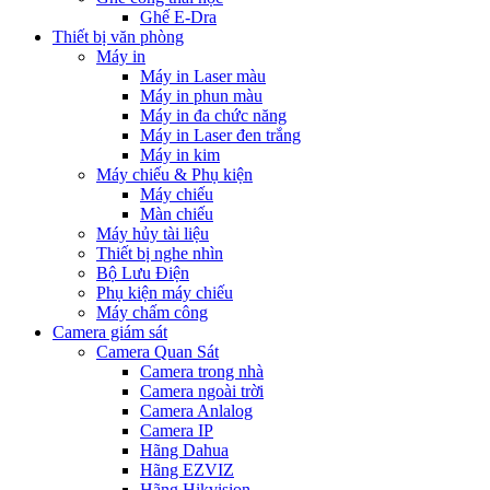
Ghế E-Dra
Thiết bị văn phòng
Máy in
Máy in Laser màu
Máy in phun màu
Máy in đa chức năng
Máy in Laser đen trắng
Máy in kim
Máy chiếu & Phụ kiện
Máy chiếu
Màn chiếu
Máy hủy tài liệu
Thiết bị nghe nhìn
Bộ Lưu Điện
Phụ kiện máy chiếu
Máy chấm công
Camera giám sát
Camera Quan Sát
Camera trong nhà
Camera ngoài trời
Camera Anlalog
Camera IP
Hãng Dahua
Hãng EZVIZ
Hãng Hikvision