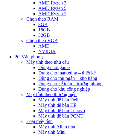
AMD Ryzen 3
AMD Ryzen 5
AMD Ryzen 7
Chọn theo RAM
8GB
16GB
32GB
Chọn theo VGA
AMD
NVIDIA
PC Văn phòng
Máy tính theo nhu cầu
Dùng chơi game
Dùng cho marketing – thiết kế
Dùng cho thu ngân – kho hàng
Dùng cho kế toán – trưởng phòng
Dùng cho khu công nghiệp
Máy tính theo thương hiệu
Máy tính để bàn Dell
Máy tính để bàn HP
Máy tính để bàn Lenovo
Máy tính để bàn PCMT
Loại máy tính
Máy tính All in One
Máy tính Mini