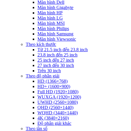
Màn hình Dell
Màn hình Gigabyte
Màn hình HP
Màn hình LG
Màn hình MSI
Màn hình Philips
Màn hình Samsung
Màn hình Viewsonic
Theo kích thước
Từ 21.5 inch đến 23.8 inch
23.8 inch đến 25 inch
25 inch đến 27 inch
27 inch đến 30 inch
Trên 30 inch
Theo độ phân giải
HD (1366×768)
HD+ (1600×900)
Full HD (1920×1080)
WUXGA (1920×1200)
UWHD (2560×1080)
QHD (2560×1440)
WQHD (3440×1440)
4K (3840×2160)
Độ phân giải khác
Theo tần số