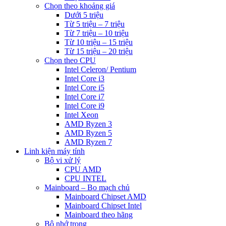
Chọn theo khoảng giá
Dưới 5 triệu
Từ 5 triệu – 7 triệu
Từ 7 triệu – 10 triệu
Từ 10 triệu – 15 triệu
Từ 15 triệu – 20 triệu
Chọn theo CPU
Intel Celeron/ Pentium
Intel Core i3
Intel Core i5
Intel Core i7
Intel Core i9
Intel Xeon
AMD Ryzen 3
AMD Ryzen 5
AMD Ryzen 7
Linh kiện máy tính
Bộ vi xử lý
CPU AMD
CPU INTEL
Mainboard – Bo mạch chủ
Mainboard Chipset AMD
Mainboard Chipset Intel
Mainboard theo hãng
Bộ nhớ trong