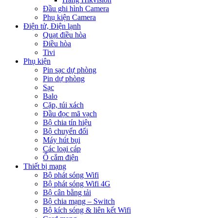
Đầu ghi hình Camera
Phụ kiện Camera
Điện tử, Điện lạnh
Quạt điều hòa
Điều hòa
Tivi
Phụ kiện
Pin sạc dự phòng
Pin dự phòng
Sạc
Balo
Cặp, túi xách
Đầu đọc mã vạch
Bộ chia tín hiệu
Bộ chuyển đổi
Máy hút bụi
Các loại cáp
Ổ cắm điện
Thiết bị mạng
Bộ phát sóng Wifi
Bộ phát sóng Wifi 4G
Bộ cân bằng tải
Bộ chia mạng – Switch
Bộ kích sóng & liên kết Wifi