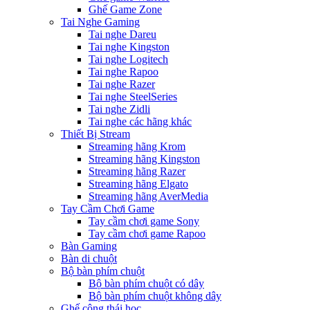
Ghế Game Zone
Tai Nghe Gaming
Tai nghe Dareu
Tai nghe Kingston
Tai nghe Logitech
Tai nghe Rapoo
Tai nghe Razer
Tai nghe SteelSeries
Tai nghe Zidli
Tai nghe các hãng khác
Thiết Bị Stream
Streaming hãng Krom
Streaming hãng Kingston
Streaming hãng Razer
Streaming hãng Elgato
Streaming hãng AverMedia
Tay Cầm Chơi Game
Tay cầm chơi game Sony
Tay cầm chơi game Rapoo
Bàn Gaming
Bàn di chuột
Bộ bàn phím chuột
Bộ bàn phím chuột có dây
Bộ bàn phím chuột không dây
Ghế công thái học