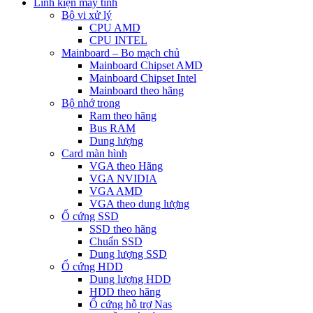
Linh kiện máy tính
Bộ vi xử lý
CPU AMD
CPU INTEL
Mainboard – Bo mạch chủ
Mainboard Chipset AMD
Mainboard Chipset Intel
Mainboard theo hãng
Bộ nhớ trong
Ram theo hãng
Bus RAM
Dung lượng
Card màn hình
VGA theo Hãng
VGA NVIDIA
VGA AMD
VGA theo dung lượng
Ổ cứng SSD
SSD theo hãng
Chuẩn SSD
Dung lượng SSD
Ổ cứng HDD
Dung lượng HDD
HDD theo hãng
Ổ cứng hỗ trợ Nas