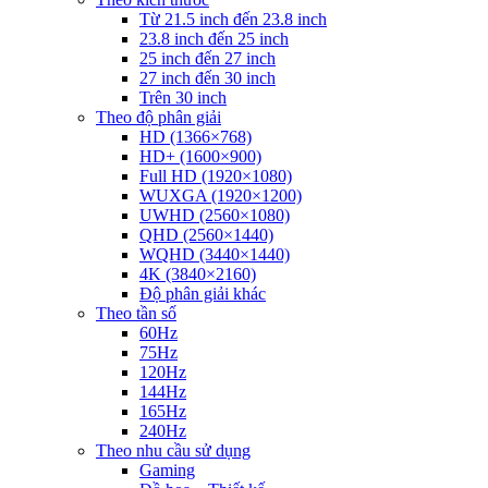
Từ 21.5 inch đến 23.8 inch
23.8 inch đến 25 inch
25 inch đến 27 inch
27 inch đến 30 inch
Trên 30 inch
Theo độ phân giải
HD (1366×768)
HD+ (1600×900)
Full HD (1920×1080)
WUXGA (1920×1200)
UWHD (2560×1080)
QHD (2560×1440)
WQHD (3440×1440)
4K (3840×2160)
Độ phân giải khác
Theo tần số
60Hz
75Hz
120Hz
144Hz
165Hz
240Hz
Theo nhu cầu sử dụng
Gaming