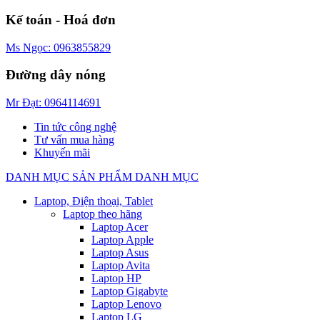
Kế toán - Hoá đơn
Ms Ngọc: 0963855829
Đường dây nóng
Mr Đạt: 0964114691
Tin tức công nghệ
Tư vấn mua hàng
Khuyến mãi
DANH MỤC SẢN PHẨM
DANH MỤC
Laptop, Điện thoại, Tablet
Laptop theo hãng
Laptop Acer
Laptop Apple
Laptop Asus
Laptop Avita
Laptop HP
Laptop Gigabyte
Laptop Lenovo
Laptop LG