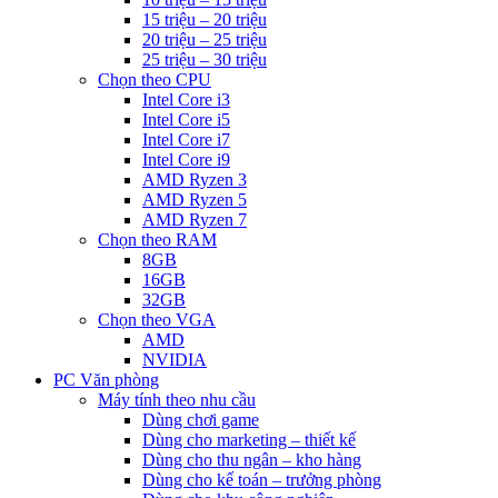
15 triệu – 20 triệu
20 triệu – 25 triệu
25 triệu – 30 triệu
Chọn theo CPU
Intel Core i3
Intel Core i5
Intel Core i7
Intel Core i9
AMD Ryzen 3
AMD Ryzen 5
AMD Ryzen 7
Chọn theo RAM
8GB
16GB
32GB
Chọn theo VGA
AMD
NVIDIA
PC Văn phòng
Máy tính theo nhu cầu
Dùng chơi game
Dùng cho marketing – thiết kế
Dùng cho thu ngân – kho hàng
Dùng cho kế toán – trưởng phòng