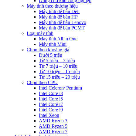
Dùng cho khu công nghiệp
Máy tính theo thương hiệu
Máy tính để bàn Dell
Máy tính để bàn HP
Máy tính để bàn Lenovo
Máy tính để bàn PCMT
Loại máy tính
Máy tính All in One
Máy tính Mini
Chọn theo khoảng giá
Dưới 5 triệu
Từ 5 triệu – 7 triệu
Từ 7 triệu – 10 triệu
Từ 10 triệu – 15 triệu
Từ 15 triệu – 20 triệu
Chọn theo CPU
Intel Celeron/ Pentium
Intel Core i3
Intel Core i5
Intel Core i7
Intel Core i9
Intel Xeon
AMD Ryzen 3
AMD Ryzen 5
AMD Ryzen 7