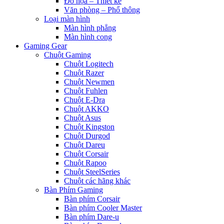
Đồ họa – Thiết kế
Văn phòng – Phổ thông
Loại màn hình
Màn hình phẳng
Màn hình cong
Gaming Gear
Chuột Gaming
Chuột Logitech
Chuột Razer
Chuột Newmen
Chuột Fuhlen
Chuột E-Dra
Chuột AKKO
Chuột Asus
Chuột Kingston
Chuột Durgod
Chuột Dareu
Chuột Corsair
Chuột Rapoo
Chuột SteelSeries
Chuột các hãng khác
Bàn Phím Gaming
Bàn phím Corsair
Bàn phím Cooler Master
Bàn phím Dare-u