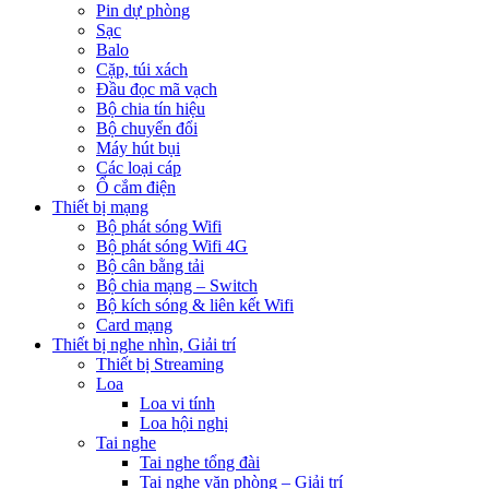
Pin dự phòng
Sạc
Balo
Cặp, túi xách
Đầu đọc mã vạch
Bộ chia tín hiệu
Bộ chuyển đổi
Máy hút bụi
Các loại cáp
Ổ cắm điện
Thiết bị mạng
Bộ phát sóng Wifi
Bộ phát sóng Wifi 4G
Bộ cân bằng tải
Bộ chia mạng – Switch
Bộ kích sóng & liên kết Wifi
Card mạng
Thiết bị nghe nhìn, Giải trí
Thiết bị Streaming
Loa
Loa vi tính
Loa hội nghị
Tai nghe
Tai nghe tổng đài
Tai nghe văn phòng – Giải trí