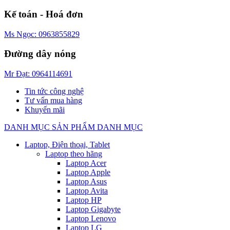
Kế toán - Hoá đơn
Ms Ngọc: 0963855829
Đường dây nóng
Mr Đạt: 0964114691
Tin tức công nghệ
Tư vấn mua hàng
Khuyến mãi
DANH MỤC SẢN PHẨM
DANH MỤC
Laptop, Điện thoại, Tablet
Laptop theo hãng
Laptop Acer
Laptop Apple
Laptop Asus
Laptop Avita
Laptop HP
Laptop Gigabyte
Laptop Lenovo
Laptop LG