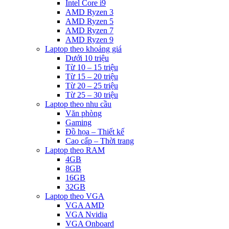
Intel Core i9
AMD Ryzen 3
AMD Ryzen 5
AMD Ryzen 7
AMD Ryzen 9
Laptop theo khoảng giá
Dưới 10 triệu
Từ 10 – 15 triệu
Từ 15 – 20 triệu
Từ 20 – 25 triệu
Từ 25 – 30 triệu
Laptop theo nhu cầu
Văn phòng
Gaming
Đồ họa – Thiết kế
Cao cấp – Thời trang
Laptop theo RAM
4GB
8GB
16GB
32GB
Laptop theo VGA
VGA AMD
VGA Nvidia
VGA Onboard