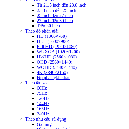
Từ 21.5 inch đến 23.8 inch
23.8 inch đến 25 inch
25 inch đến 27 inch
27 inch đến 30 inch
Trên 30 inch
Theo độ phân giải
HD (1366×768)
HD+ (1600×900)
Full HD (1920×1080)
WUXGA (1920×1200)
UWHD (2560×1080)
QHD (2560×1440)
WQHD (3440×1440)
4K (3840×2160)
Độ phân giải khác
Theo tần số
60Hz
75Hz
120Hz
144Hz
165Hz
240Hz
Theo nhu cầu sử dụng
Gaming