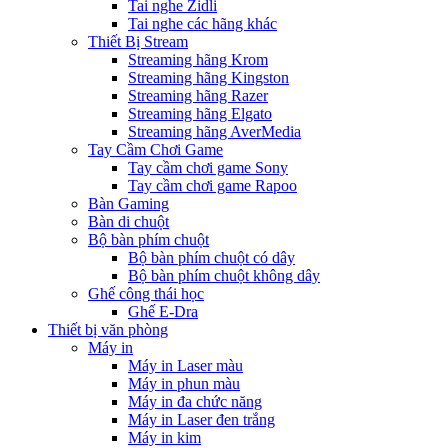
Tai nghe Zidli
Tai nghe các hãng khác
Thiết Bị Stream
Streaming hãng Krom
Streaming hãng Kingston
Streaming hãng Razer
Streaming hãng Elgato
Streaming hãng AverMedia
Tay Cầm Chơi Game
Tay cầm chơi game Sony
Tay cầm chơi game Rapoo
Bàn Gaming
Bàn di chuột
Bộ bàn phím chuột
Bộ bàn phím chuột có dây
Bộ bàn phím chuột không dây
Ghế công thái học
Ghế E-Dra
Thiết bị văn phòng
Máy in
Máy in Laser màu
Máy in phun màu
Máy in đa chức năng
Máy in Laser đen trắng
Máy in kim