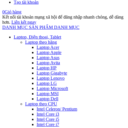
Tạo tài khoản
0
Giỏ hàng
Kết nối tài khoản mạng xã hội để đăng nhập nhanh chóng, dễ dàng
hơn.
Liên kết ngay
DANH MỤC SẢN PHẨM
DANH MỤC
Laptop, Điện thoại, Tablet
Laptop theo hãng
Laptop Acer
Laptop Apple
Laptop Asus
Laptop Avita
Laptop HP
Laptop Gigabyte
Laptop Lenovo
Laptop LG
Laptop Microsoft
Laptop MSI
Laptop Dell
Laptop theo CPU
Intel Celeron/ Pentium
Intel Core i3
Intel Core i5
Intel Core i7