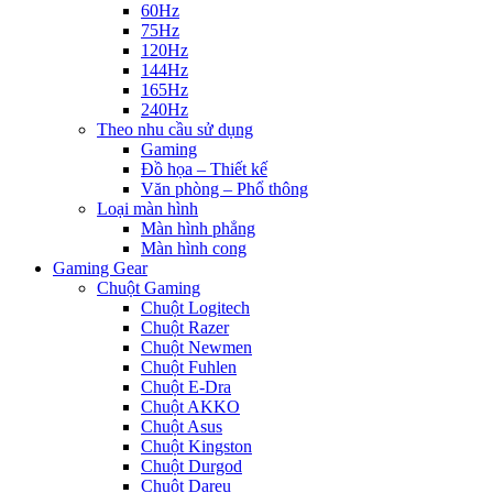
60Hz
75Hz
120Hz
144Hz
165Hz
240Hz
Theo nhu cầu sử dụng
Gaming
Đồ họa – Thiết kế
Văn phòng – Phổ thông
Loại màn hình
Màn hình phẳng
Màn hình cong
Gaming Gear
Chuột Gaming
Chuột Logitech
Chuột Razer
Chuột Newmen
Chuột Fuhlen
Chuột E-Dra
Chuột AKKO
Chuột Asus
Chuột Kingston
Chuột Durgod
Chuột Dareu