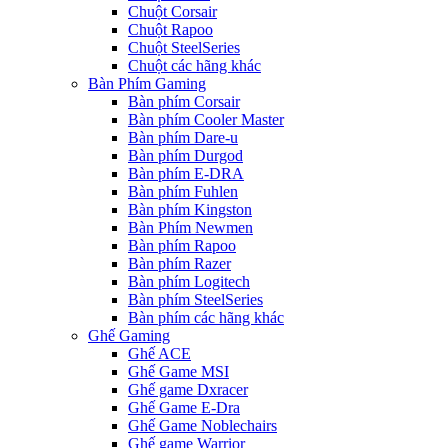
Chuột Corsair
Chuột Rapoo
Chuột SteelSeries
Chuột các hãng khác
Bàn Phím Gaming
Bàn phím Corsair
Bàn phím Cooler Master
Bàn phím Dare-u
Bàn phím Durgod
Bàn phím E-DRA
Bàn phím Fuhlen
Bàn phím Kingston
Bàn Phím Newmen
Bàn phím Rapoo
Bàn phím Razer
Bàn phím Logitech
Bàn phím SteelSeries
Bàn phím các hãng khác
Ghế Gaming
Ghế ACE
Ghế Game MSI
Ghế game Dxracer
Ghế Game E-Dra
Ghế Game Noblechairs
Ghế game Warrior