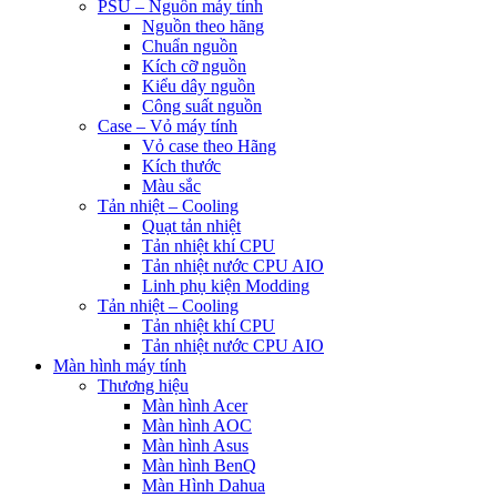
PSU – Nguồn máy tính
Nguồn theo hãng
Chuẩn nguồn
Kích cỡ nguồn
Kiểu dây nguồn
Công suất nguồn
Case – Vỏ máy tính
Vỏ case theo Hãng
Kích thước
Màu sắc
Tản nhiệt – Cooling
Quạt tản nhiệt
Tản nhiệt khí CPU
Tản nhiệt nước CPU AIO
Linh phụ kiện Modding
Tản nhiệt – Cooling
Tản nhiệt khí CPU
Tản nhiệt nước CPU AIO
Màn hình máy tính
Thương hiệu
Màn hình Acer
Màn hình AOC
Màn hình Asus
Màn hình BenQ
Màn Hình Dahua