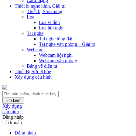
Card mạng
Thiết bị nghe nhìn, Giải trí
Thiết bị Streaming
Loa
Loa vi tính
Loa hội nghị
Tai nghe
Tai nghe tổng đài
Tai nghe văn phòng – Giải trí
Webcam
Webcam hội nghị
Webcam văn phòng
Bảng vẽ điện tử
Thiết Bị Sức Khỏe
Xây dựng cấu hình
Tìm kiếm
Xây dựng
cấu hình
Đăng nhập
Tài khoản
Đăng nhập