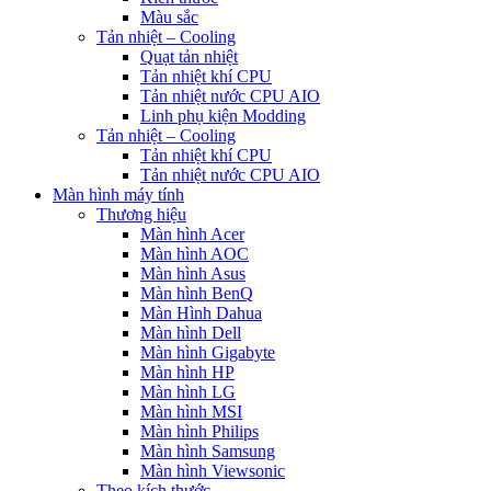
Màu sắc
Tản nhiệt – Cooling
Quạt tản nhiệt
Tản nhiệt khí CPU
Tản nhiệt nước CPU AIO
Linh phụ kiện Modding
Tản nhiệt – Cooling
Tản nhiệt khí CPU
Tản nhiệt nước CPU AIO
Màn hình máy tính
Thương hiệu
Màn hình Acer
Màn hình AOC
Màn hình Asus
Màn hình BenQ
Màn Hình Dahua
Màn hình Dell
Màn hình Gigabyte
Màn hình HP
Màn hình LG
Màn hình MSI
Màn hình Philips
Màn hình Samsung
Màn hình Viewsonic
Theo kích thước