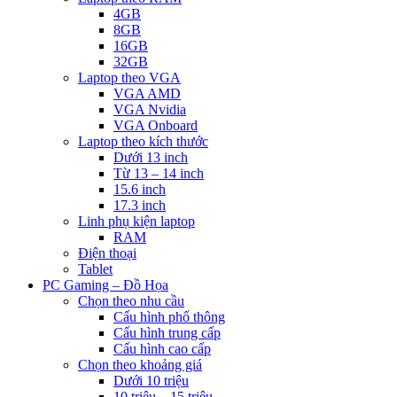
4GB
8GB
16GB
32GB
Laptop theo VGA
VGA AMD
VGA Nvidia
VGA Onboard
Laptop theo kích thước
Dưới 13 inch
Từ 13 – 14 inch
15.6 inch
17.3 inch
Linh phụ kiện laptop
RAM
Điện thoại
Tablet
PC Gaming – Đồ Họa
Chọn theo nhu cầu
Cấu hình phổ thông
Cấu hình trung cấp
Cấu hình cao cấp
Chọn theo khoảng giá
Dưới 10 triệu
10 triệu – 15 triệu