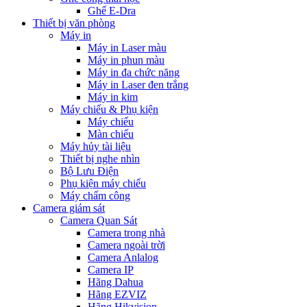
Ghế E-Dra
Thiết bị văn phòng
Máy in
Máy in Laser màu
Máy in phun màu
Máy in đa chức năng
Máy in Laser đen trắng
Máy in kim
Máy chiếu & Phụ kiện
Máy chiếu
Màn chiếu
Máy hủy tài liệu
Thiết bị nghe nhìn
Bộ Lưu Điện
Phụ kiện máy chiếu
Máy chấm công
Camera giám sát
Camera Quan Sát
Camera trong nhà
Camera ngoài trời
Camera Anlalog
Camera IP
Hãng Dahua
Hãng EZVIZ
Hãng Hikvision