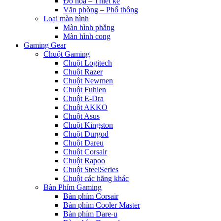
Đồ họa – Thiết kế
Văn phòng – Phổ thông
Loại màn hình
Màn hình phẳng
Màn hình cong
Gaming Gear
Chuột Gaming
Chuột Logitech
Chuột Razer
Chuột Newmen
Chuột Fuhlen
Chuột E-Dra
Chuột AKKO
Chuột Asus
Chuột Kingston
Chuột Durgod
Chuột Dareu
Chuột Corsair
Chuột Rapoo
Chuột SteelSeries
Chuột các hãng khác
Bàn Phím Gaming
Bàn phím Corsair
Bàn phím Cooler Master
Bàn phím Dare-u