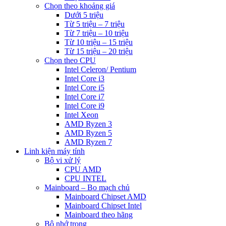
Chọn theo khoảng giá
Dưới 5 triệu
Từ 5 triệu – 7 triệu
Từ 7 triệu – 10 triệu
Từ 10 triệu – 15 triệu
Từ 15 triệu – 20 triệu
Chọn theo CPU
Intel Celeron/ Pentium
Intel Core i3
Intel Core i5
Intel Core i7
Intel Core i9
Intel Xeon
AMD Ryzen 3
AMD Ryzen 5
AMD Ryzen 7
Linh kiện máy tính
Bộ vi xử lý
CPU AMD
CPU INTEL
Mainboard – Bo mạch chủ
Mainboard Chipset AMD
Mainboard Chipset Intel
Mainboard theo hãng
Bộ nhớ trong