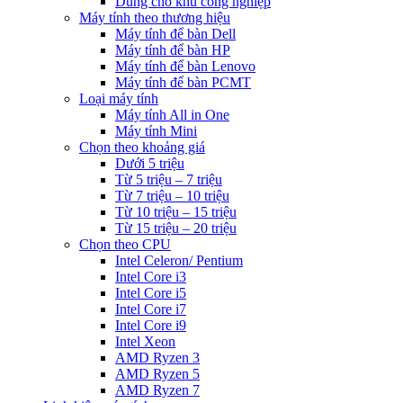
Dùng cho khu công nghiệp
Máy tính theo thương hiệu
Máy tính để bàn Dell
Máy tính để bàn HP
Máy tính để bàn Lenovo
Máy tính để bàn PCMT
Loại máy tính
Máy tính All in One
Máy tính Mini
Chọn theo khoảng giá
Dưới 5 triệu
Từ 5 triệu – 7 triệu
Từ 7 triệu – 10 triệu
Từ 10 triệu – 15 triệu
Từ 15 triệu – 20 triệu
Chọn theo CPU
Intel Celeron/ Pentium
Intel Core i3
Intel Core i5
Intel Core i7
Intel Core i9
Intel Xeon
AMD Ryzen 3
AMD Ryzen 5
AMD Ryzen 7