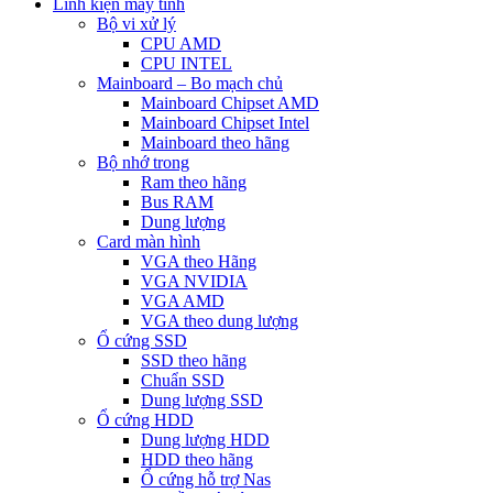
Linh kiện máy tính
Bộ vi xử lý
CPU AMD
CPU INTEL
Mainboard – Bo mạch chủ
Mainboard Chipset AMD
Mainboard Chipset Intel
Mainboard theo hãng
Bộ nhớ trong
Ram theo hãng
Bus RAM
Dung lượng
Card màn hình
VGA theo Hãng
VGA NVIDIA
VGA AMD
VGA theo dung lượng
Ổ cứng SSD
SSD theo hãng
Chuẩn SSD
Dung lượng SSD
Ổ cứng HDD
Dung lượng HDD
HDD theo hãng
Ổ cứng hỗ trợ Nas