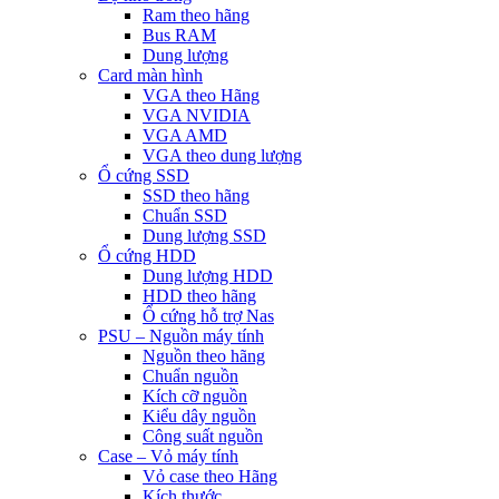
Ram theo hãng
Bus RAM
Dung lượng
Card màn hình
VGA theo Hãng
VGA NVIDIA
VGA AMD
VGA theo dung lượng
Ổ cứng SSD
SSD theo hãng
Chuẩn SSD
Dung lượng SSD
Ổ cứng HDD
Dung lượng HDD
HDD theo hãng
Ổ cứng hỗ trợ Nas
PSU – Nguồn máy tính
Nguồn theo hãng
Chuẩn nguồn
Kích cỡ nguồn
Kiểu dây nguồn
Công suất nguồn
Case – Vỏ máy tính
Vỏ case theo Hãng
Kích thước