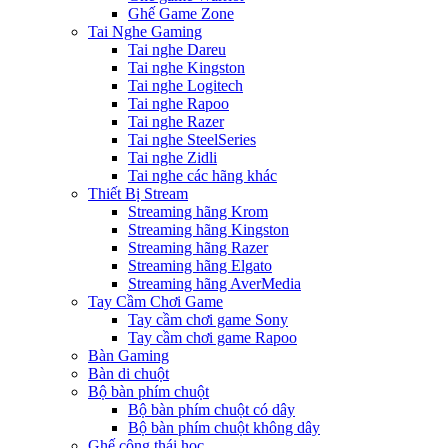
Ghế Game Zone
Tai Nghe Gaming
Tai nghe Dareu
Tai nghe Kingston
Tai nghe Logitech
Tai nghe Rapoo
Tai nghe Razer
Tai nghe SteelSeries
Tai nghe Zidli
Tai nghe các hãng khác
Thiết Bị Stream
Streaming hãng Krom
Streaming hãng Kingston
Streaming hãng Razer
Streaming hãng Elgato
Streaming hãng AverMedia
Tay Cầm Chơi Game
Tay cầm chơi game Sony
Tay cầm chơi game Rapoo
Bàn Gaming
Bàn di chuột
Bộ bàn phím chuột
Bộ bàn phím chuột có dây
Bộ bàn phím chuột không dây
Ghế công thái học