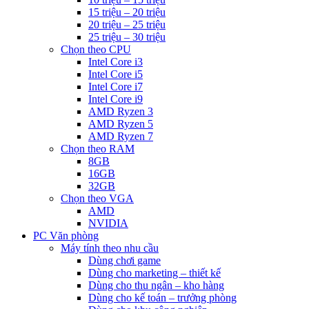
15 triệu – 20 triệu
20 triệu – 25 triệu
25 triệu – 30 triệu
Chọn theo CPU
Intel Core i3
Intel Core i5
Intel Core i7
Intel Core i9
AMD Ryzen 3
AMD Ryzen 5
AMD Ryzen 7
Chọn theo RAM
8GB
16GB
32GB
Chọn theo VGA
AMD
NVIDIA
PC Văn phòng
Máy tính theo nhu cầu
Dùng chơi game
Dùng cho marketing – thiết kế
Dùng cho thu ngân – kho hàng
Dùng cho kế toán – trưởng phòng