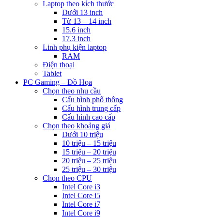
Laptop theo kích thước
Dưới 13 inch
Từ 13 – 14 inch
15.6 inch
17.3 inch
Linh phụ kiện laptop
RAM
Điện thoại
Tablet
PC Gaming – Đồ Họa
Chọn theo nhu cầu
Cấu hình phổ thông
Cấu hình trung cấp
Cấu hình cao cấp
Chọn theo khoảng giá
Dưới 10 triệu
10 triệu – 15 triệu
15 triệu – 20 triệu
20 triệu – 25 triệu
25 triệu – 30 triệu
Chọn theo CPU
Intel Core i3
Intel Core i5
Intel Core i7
Intel Core i9