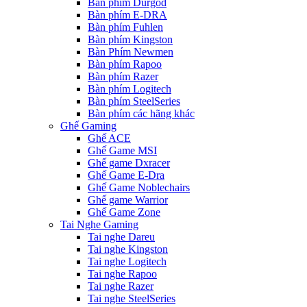
Bàn phím Durgod
Bàn phím E-DRA
Bàn phím Fuhlen
Bàn phím Kingston
Bàn Phím Newmen
Bàn phím Rapoo
Bàn phím Razer
Bàn phím Logitech
Bàn phím SteelSeries
Bàn phím các hãng khác
Ghế Gaming
Ghế ACE
Ghế Game MSI
Ghế game Dxracer
Ghế Game E-Dra
Ghế Game Noblechairs
Ghế game Warrior
Ghế Game Zone
Tai Nghe Gaming
Tai nghe Dareu
Tai nghe Kingston
Tai nghe Logitech
Tai nghe Rapoo
Tai nghe Razer
Tai nghe SteelSeries