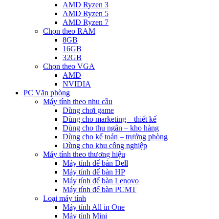
AMD Ryzen 3
AMD Ryzen 5
AMD Ryzen 7
Chọn theo RAM
8GB
16GB
32GB
Chọn theo VGA
AMD
NVIDIA
PC Văn phòng
Máy tính theo nhu cầu
Dùng chơi game
Dùng cho marketing – thiết kế
Dùng cho thu ngân – kho hàng
Dùng cho kế toán – trưởng phòng
Dùng cho khu công nghiệp
Máy tính theo thương hiệu
Máy tính để bàn Dell
Máy tính để bàn HP
Máy tính để bàn Lenovo
Máy tính để bàn PCMT
Loại máy tính
Máy tính All in One
Máy tính Mini