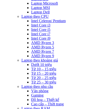
Laptop Microsoft
Laptop MSI
Laptop Dell
Laptop theo CPU
Intel Celeron/ Pentium
Intel Core i3
Intel Core i5
Intel Core i7
Intel Core i9
AMD Ryzen 3
AMD Ryzen 5
AMD Ryzen 7
AMD Ryzen 9
Laptop theo khoảng giá
Dưới 10 triệu
Từ 10 – 15 triệu
Từ 15 – 20 triệu
Từ 20 – 25 triệu
Từ 25 – 30 triệu
Laptop theo nhu cầu
Văn phòng
Gaming
Đồ họa – Thiết kế
Cao cấp – Thời trang
Laptop theo RAM