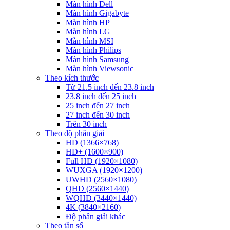
Màn hình Dell
Màn hình Gigabyte
Màn hình HP
Màn hình LG
Màn hình MSI
Màn hình Philips
Màn hình Samsung
Màn hình Viewsonic
Theo kích thước
Từ 21.5 inch đến 23.8 inch
23.8 inch đến 25 inch
25 inch đến 27 inch
27 inch đến 30 inch
Trên 30 inch
Theo độ phân giải
HD (1366×768)
HD+ (1600×900)
Full HD (1920×1080)
WUXGA (1920×1200)
UWHD (2560×1080)
QHD (2560×1440)
WQHD (3440×1440)
4K (3840×2160)
Độ phân giải khác
Theo tần số