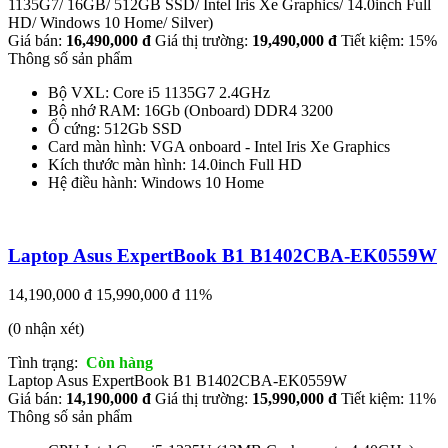
1135G7/ 16GB/ 512GB SSD/ Intel Iris Xe Graphics/ 14.0inch Full
HD/ Windows 10 Home/ Silver)
Giá bán:
16,490,000 đ
Giá thị trường:
19,490,000 đ
Tiết kiệm: 15%
Thông số sản phẩm
Bộ VXL: Core i5 1135G7 2.4GHz
Bộ nhớ RAM: 16Gb (Onboard) DDR4 3200
Ổ cứng: 512Gb SSD
Card màn hình: VGA onboard - Intel Iris Xe Graphics
Kích thước màn hình: 14.0inch Full HD
Hệ điều hành: Windows 10 Home
Laptop Asus ExpertBook B1 B1402CBA-EK0559W
14,190,000 đ
15,990,000 đ
11%
(0 nhận xét)
Tình trạng:
Còn hàng
Laptop Asus ExpertBook B1 B1402CBA-EK0559W
Giá bán:
14,190,000 đ
Giá thị trường:
15,990,000 đ
Tiết kiệm: 11%
Thông số sản phẩm