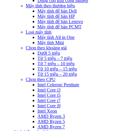
Dùng cho khu công nghiệp
Máy tính theo thương hiệu
Máy tính để bàn Dell
Máy tính để bàn HP
Máy tính để bàn Lenovo
Máy tính để bàn PCMT
Loại máy tính
Máy tính All in One
Máy tính Mini
Chọn theo khoảng giá
Dưới 5 triệu
Từ 5 triệu – 7 triệu
Từ 7 triệu – 10 triệu
Từ 10 triệu – 15 triệu
Từ 15 triệu – 20 triệu
Chọn theo CPU
Intel Celeron/ Pentium
Intel Core i3
Intel Core i5
Intel Core i7
Intel Core i9
Intel Xeon
AMD Ryzen 3
AMD Ryzen 5
AMD Ryzen 7