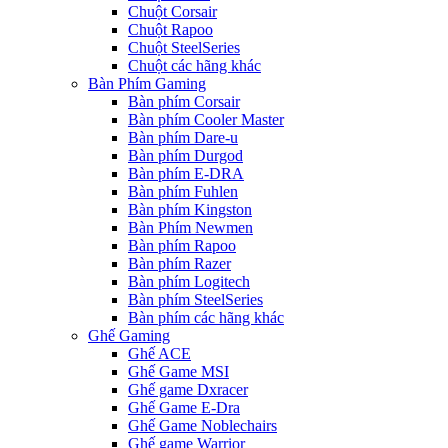
Chuột Corsair
Chuột Rapoo
Chuột SteelSeries
Chuột các hãng khác
Bàn Phím Gaming
Bàn phím Corsair
Bàn phím Cooler Master
Bàn phím Dare-u
Bàn phím Durgod
Bàn phím E-DRA
Bàn phím Fuhlen
Bàn phím Kingston
Bàn Phím Newmen
Bàn phím Rapoo
Bàn phím Razer
Bàn phím Logitech
Bàn phím SteelSeries
Bàn phím các hãng khác
Ghế Gaming
Ghế ACE
Ghế Game MSI
Ghế game Dxracer
Ghế Game E-Dra
Ghế Game Noblechairs
Ghế game Warrior