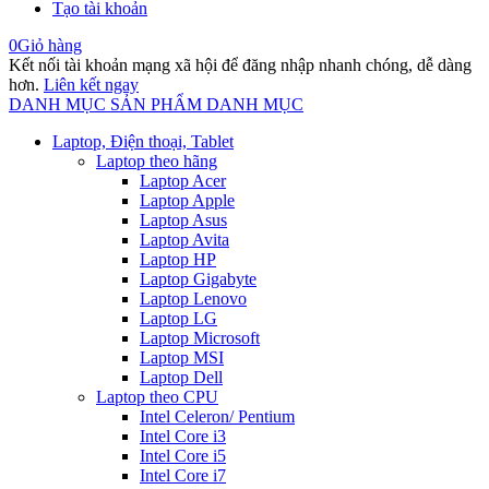
Tạo tài khoản
0
Giỏ hàng
Kết nối tài khoản mạng xã hội để đăng nhập nhanh chóng, dễ dàng
hơn.
Liên kết ngay
DANH MỤC SẢN PHẨM
DANH MỤC
Laptop, Điện thoại, Tablet
Laptop theo hãng
Laptop Acer
Laptop Apple
Laptop Asus
Laptop Avita
Laptop HP
Laptop Gigabyte
Laptop Lenovo
Laptop LG
Laptop Microsoft
Laptop MSI
Laptop Dell
Laptop theo CPU
Intel Celeron/ Pentium
Intel Core i3
Intel Core i5
Intel Core i7