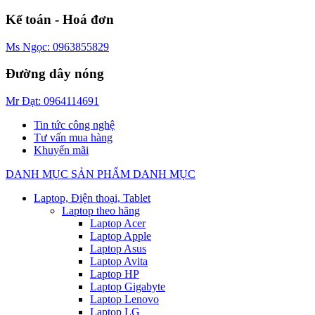
Kế toán - Hoá đơn
Ms Ngọc: 0963855829
Đường dây nóng
Mr Đạt: 0964114691
Tin tức công nghệ
Tư vấn mua hàng
Khuyến mãi
DANH MỤC SẢN PHẨM
DANH MỤC
Laptop, Điện thoại, Tablet
Laptop theo hãng
Laptop Acer
Laptop Apple
Laptop Asus
Laptop Avita
Laptop HP
Laptop Gigabyte
Laptop Lenovo
Laptop LG