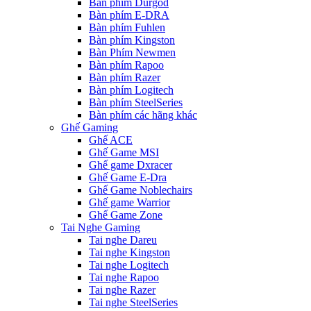
Bàn phím Durgod
Bàn phím E-DRA
Bàn phím Fuhlen
Bàn phím Kingston
Bàn Phím Newmen
Bàn phím Rapoo
Bàn phím Razer
Bàn phím Logitech
Bàn phím SteelSeries
Bàn phím các hãng khác
Ghế Gaming
Ghế ACE
Ghế Game MSI
Ghế game Dxracer
Ghế Game E-Dra
Ghế Game Noblechairs
Ghế game Warrior
Ghế Game Zone
Tai Nghe Gaming
Tai nghe Dareu
Tai nghe Kingston
Tai nghe Logitech
Tai nghe Rapoo
Tai nghe Razer
Tai nghe SteelSeries