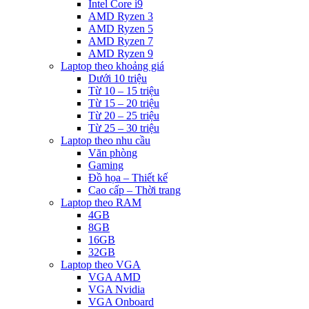
Intel Core i9
AMD Ryzen 3
AMD Ryzen 5
AMD Ryzen 7
AMD Ryzen 9
Laptop theo khoảng giá
Dưới 10 triệu
Từ 10 – 15 triệu
Từ 15 – 20 triệu
Từ 20 – 25 triệu
Từ 25 – 30 triệu
Laptop theo nhu cầu
Văn phòng
Gaming
Đồ họa – Thiết kế
Cao cấp – Thời trang
Laptop theo RAM
4GB
8GB
16GB
32GB
Laptop theo VGA
VGA AMD
VGA Nvidia
VGA Onboard