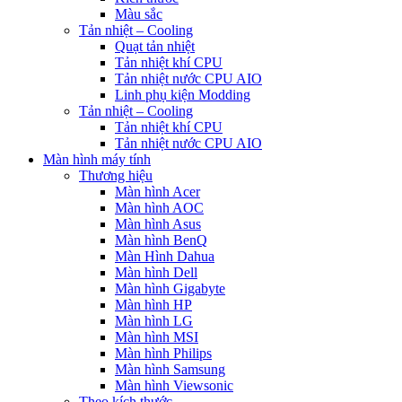
Màu sắc
Tản nhiệt – Cooling
Quạt tản nhiệt
Tản nhiệt khí CPU
Tản nhiệt nước CPU AIO
Linh phụ kiện Modding
Tản nhiệt – Cooling
Tản nhiệt khí CPU
Tản nhiệt nước CPU AIO
Màn hình máy tính
Thương hiệu
Màn hình Acer
Màn hình AOC
Màn hình Asus
Màn hình BenQ
Màn Hình Dahua
Màn hình Dell
Màn hình Gigabyte
Màn hình HP
Màn hình LG
Màn hình MSI
Màn hình Philips
Màn hình Samsung
Màn hình Viewsonic
Theo kích thước