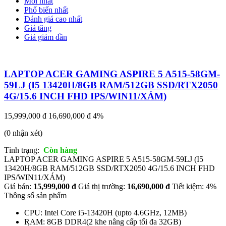
Mới nhất
Phổ biến nhất
Đánh giá cao nhất
Giá tăng
Giá giảm dần
LAPTOP ACER GAMING ASPIRE 5 A515-58GM-
59LJ (I5 13420H/8GB RAM/512GB SSD/RTX2050
4G/15.6 INCH FHD IPS/WIN11/XÁM)
15,999,000 đ
16,690,000 đ
4%
(0 nhận xét)
Tình trạng:
Còn hàng
LAPTOP ACER GAMING ASPIRE 5 A515-58GM-59LJ (I5
13420H/8GB RAM/512GB SSD/RTX2050 4G/15.6 INCH FHD
IPS/WIN11/XÁM)
Giá bán:
15,999,000 đ
Giá thị trường:
16,690,000 đ
Tiết kiệm: 4%
Thông số sản phẩm
CPU: Intel Core i5-13420H (upto 4.6GHz, 12MB)
RAM: 8GB DDR4(2 khe nâng cấp tối đa 32GB)