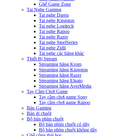
Ghế Game Zone
Tai Nghe Gaming
Tai nghe Dareu
Tai nghe Kingston
Tai nghe Logitech
Tai nghe Rapoo
Tai nghe Razer
Tai nghe SteelSeries
Tai nghe Zidli
Tai nghe các hãng khác
Thiết Bị Stream
Streaming hãng Krom
Streaming hãng Kingston
Streaming hãng Razer
Streaming hãng Elgato
Streaming hãng AverMedia
Tay Cầm Chơi Game
Tay cầm chơi game Sony
Tay cầm chơi game Rapoo
Bàn Gaming
Bàn di chuột
Bộ bàn phím chuột
Bộ bàn phím chuột có dây
Bộ bàn phím chuột không dây
Ghế công thái học