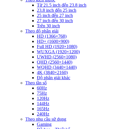
Từ 21.5 inch đến 23.8 inch
23.8 inch đến 25 inch
25 inch đến 27 inch
27 inch đến 30 inch
Trên 30 inch
Theo độ phân giải
HD (1366×768)
HD+ (1600×900)
Full HD (1920×1080)
WUXGA (1920×1200)
UWHD (2560×1080)
QHD (2560×1440)
WQHD (3440×1440)
4K (3840×2160)
Độ phân giải khác
Theo tần số
60Hz
75Hz
120Hz
144Hz
165Hz
240Hz
Theo nhu cầu sử dụng
Gaming