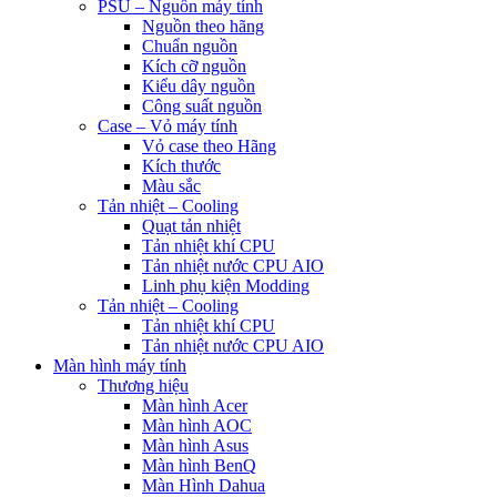
PSU – Nguồn máy tính
Nguồn theo hãng
Chuẩn nguồn
Kích cỡ nguồn
Kiểu dây nguồn
Công suất nguồn
Case – Vỏ máy tính
Vỏ case theo Hãng
Kích thước
Màu sắc
Tản nhiệt – Cooling
Quạt tản nhiệt
Tản nhiệt khí CPU
Tản nhiệt nước CPU AIO
Linh phụ kiện Modding
Tản nhiệt – Cooling
Tản nhiệt khí CPU
Tản nhiệt nước CPU AIO
Màn hình máy tính
Thương hiệu
Màn hình Acer
Màn hình AOC
Màn hình Asus
Màn hình BenQ
Màn Hình Dahua