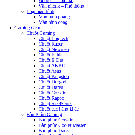
Đồ họa – Thiết kế
Văn phòng – Phổ thông
Loại màn hình
Màn hình phẳng
Màn hình cong
Gaming Gear
Chuột Gaming
Chuột Logitech
Chuột Razer
Chuột Newmen
Chuột Fuhlen
Chuột E-Dra
Chuột AKKO
Chuột Asus
Chuột Kingston
Chuột Durgod
Chuột Dareu
Chuột Corsair
Chuột Rapoo
Chuột SteelSeries
Chuột các hãng khác
Bàn Phím Gaming
Bàn phím Corsair
Bàn phím Cooler Master
Bàn phím Dare-u