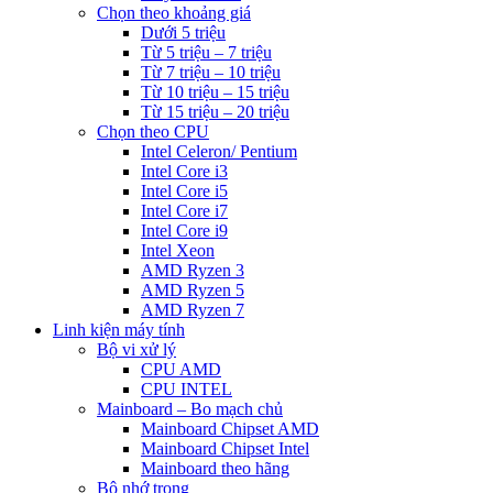
Chọn theo khoảng giá
Dưới 5 triệu
Từ 5 triệu – 7 triệu
Từ 7 triệu – 10 triệu
Từ 10 triệu – 15 triệu
Từ 15 triệu – 20 triệu
Chọn theo CPU
Intel Celeron/ Pentium
Intel Core i3
Intel Core i5
Intel Core i7
Intel Core i9
Intel Xeon
AMD Ryzen 3
AMD Ryzen 5
AMD Ryzen 7
Linh kiện máy tính
Bộ vi xử lý
CPU AMD
CPU INTEL
Mainboard – Bo mạch chủ
Mainboard Chipset AMD
Mainboard Chipset Intel
Mainboard theo hãng
Bộ nhớ trong