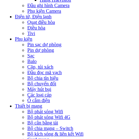
Đầu ghi hình Camera
Phụ kiện Camera
Điện tử, Điện lạnh
Quạt điều hòa
Điều hòa
Tivi
Phụ kiện
Pin sạc dự phòng
Pin dự phòng
Sạc
Balo
Cặp, túi xách
Đầu đọc mã vạch
Bộ chia tín hiệu
Bộ chuyển đổi
Máy hút bụi
Các loại cáp
Ổ cắm điện
Thiết bị mạng
Bộ phát sóng Wifi
Bộ phát sóng Wifi 4G
Bộ cân bằng tải
Bộ chia mạng – Switch
Bộ kích sóng & liên kết Wifi