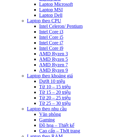
Laptop Microsoft
Laptop MSI
Laptop Dell
Laptop theo CPU
Intel Celeron/ Pentium
Intel Core i3
Intel Core i5
Intel Core i7
Intel Core i9
AMD Ryzen 3
AMD Ryzen 5
AMD Ryzen 7
AMD Ryzen 9
Laptop theo khoảng giá
Dưới 10 triệu
Từ 10 – 15 triệu
Từ 15 – 20 triệu
Từ 20 – 25 triệu
Từ 25 – 30 triệu
Laptop theo nhu cầu
Văn phòng
Gaming
Đồ họa – Thiết kế
Cao cấp – Thời trang
Laptop theo RAM