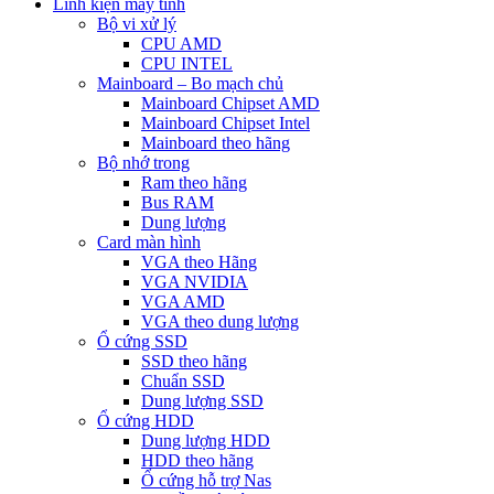
Linh kiện máy tính
Bộ vi xử lý
CPU AMD
CPU INTEL
Mainboard – Bo mạch chủ
Mainboard Chipset AMD
Mainboard Chipset Intel
Mainboard theo hãng
Bộ nhớ trong
Ram theo hãng
Bus RAM
Dung lượng
Card màn hình
VGA theo Hãng
VGA NVIDIA
VGA AMD
VGA theo dung lượng
Ổ cứng SSD
SSD theo hãng
Chuẩn SSD
Dung lượng SSD
Ổ cứng HDD
Dung lượng HDD
HDD theo hãng
Ổ cứng hỗ trợ Nas