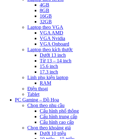
4GB
8GB
16GB
32GB
Laptop theo VGA
VGA AMD
VGA Nvidia
VGA Onboard
Laptop theo kích thước
Dưới 13 inch
Từ 13 – 14 inch
15.6 inch
17.3 inch
Linh phụ kiện laptop
RAM
Điện thoại
Tablet
PC Gaming – Đồ Họa
Chọn theo nhu cầu
Cấu hình phổ thông
Cấu hình trung cấp
Cấu hình cao cấp
Chọn theo khoảng giá
Dưới 10 triệu
10 triệu – 15 triệu