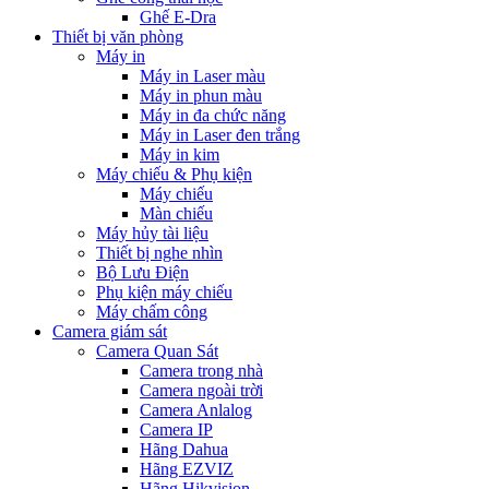
Ghế E-Dra
Thiết bị văn phòng
Máy in
Máy in Laser màu
Máy in phun màu
Máy in đa chức năng
Máy in Laser đen trắng
Máy in kim
Máy chiếu & Phụ kiện
Máy chiếu
Màn chiếu
Máy hủy tài liệu
Thiết bị nghe nhìn
Bộ Lưu Điện
Phụ kiện máy chiếu
Máy chấm công
Camera giám sát
Camera Quan Sát
Camera trong nhà
Camera ngoài trời
Camera Anlalog
Camera IP
Hãng Dahua
Hãng EZVIZ
Hãng Hikvision