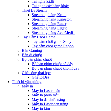
Tai nghe Zidli
Tai nghe các hãng khác
Thiết Bị Stream
Streaming hãng Krom
Streaming hãng Kingston
Streaming hãng Razer
Streaming hãng Elgato
Streaming hãng AverMedia
Tay Cầm Chơi Game
Tay cầm chơi game Sony
Tay cầm chơi game Rapoo
Bàn Gaming
Bàn di chuột
Bộ bàn phím chuột
Bộ bàn phím chuột có dây
Bộ bàn phím chuột không dây
Ghế công thái học
Ghế E-Dra
Thiết bị văn phòng
Máy in
Máy in Laser màu
Máy in phun màu
Máy in đa chức năng
Máy in Laser đen trắng
Máy in kim