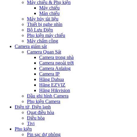
Máy chiếu & Phụ kiện
Máy chiếu
Màn chiếu
Máy hủy tài liệu
Thiết bị nghe nhìn
Bộ Lưu Điện
Phụ kiện máy chiếu
Máy chấm công
Camera giám sát
Camera Quan Sát
Camera trong nhà
Camera ngoài trời
Camera Anlalog
Camera IP
Hãng Dahua
Hãng EZVIZ
Hãng Hikvision
Đầu ghi hình Camera
Phụ kiện Camera
Điện tử, Điện lạnh
Quạt điều hòa
Điều hòa
Tivi
Phụ kiện
Pin sạc dự phòng