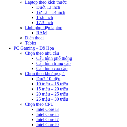
Laptop theo kích thước
Dưới 13 inch
Từ 13 – 14 inch
15.6 inch
17.3 inch
Linh phụ kiện laptop
RAM
Điện thoại
Tablet
PC Gaming – Đồ Họa
Chọn theo nhu cầu
Cấu hình phổ thông
Cấu hình trung cấp
Cấu hình cao cấp
Chọn theo khoảng giá
Dưới 10 triệu
10 triệu – 15 triệu
15 triệu – 20 triệu
20 triệu – 25 triệu
25 triệu – 30 triệu
Chọn theo CPU
Intel Core i3
Intel Core i5
Intel Core i7
Intel Core i9