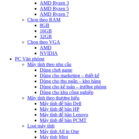
AMD Ryzen 3
AMD Ryzen 5
AMD Ryzen 7
Chọn theo RAM
8GB
16GB
32GB
Chọn theo VGA
AMD
NVIDIA
PC Văn phòng
Máy tính theo nhu cầu
Dùng chơi game
Dùng cho marketing – thiết kế
Dùng cho thu ngân – kho hàng
Dùng cho kế toán – trưởng phòng
Dùng cho khu công nghiệp
Máy tính theo thương hiệu
Máy tính để bàn Dell
Máy tính để bàn HP
Máy tính để bàn Lenovo
Máy tính để bàn PCMT
Loại máy tính
Máy tính All in One
Máy tính Mini