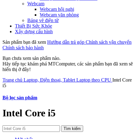
Webcam
Webcam hội nghị
Webcam văn phòng
Bảng vẽ điện tử
Thiết Bị Sức Khỏe
Xây dựng cấu hình
Sản phẩm bạn đã xem
Hướng dẫn trả góp
Chính sách vận chuyển
Chính sách bảo hành
Bạn chưa xem sản phẩm nào.
Hãy tiếp tục khám phá MTComputer, các sản phẩm bạn đã xem sẽ
hiển thị ở đây!
Trang chủ
Laptop, Điện thoại, Tablet
Laptop theo CPU
Intel Core
i5
Bộ lọc sản phẩm
Intel Core i5
Tìm kiếm