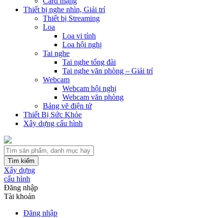
Card mạng
Thiết bị nghe nhìn, Giải trí
Thiết bị Streaming
Loa
Loa vi tính
Loa hội nghị
Tai nghe
Tai nghe tổng đài
Tai nghe văn phòng – Giải trí
Webcam
Webcam hội nghị
Webcam văn phòng
Bảng vẽ điện tử
Thiết Bị Sức Khỏe
Xây dựng cấu hình
Tìm kiếm
Xây dựng
cấu hình
Đăng nhập
Tài khoản
Đăng nhập