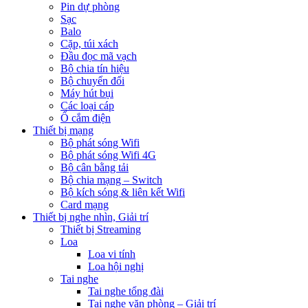
Pin dự phòng
Sạc
Balo
Cặp, túi xách
Đầu đọc mã vạch
Bộ chia tín hiệu
Bộ chuyển đổi
Máy hút bụi
Các loại cáp
Ổ cắm điện
Thiết bị mạng
Bộ phát sóng Wifi
Bộ phát sóng Wifi 4G
Bộ cân bằng tải
Bộ chia mạng – Switch
Bộ kích sóng & liên kết Wifi
Card mạng
Thiết bị nghe nhìn, Giải trí
Thiết bị Streaming
Loa
Loa vi tính
Loa hội nghị
Tai nghe
Tai nghe tổng đài
Tai nghe văn phòng – Giải trí