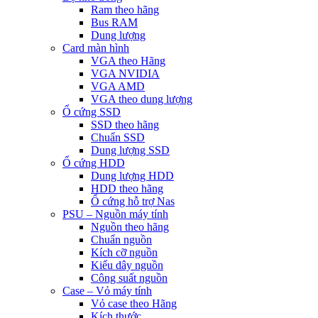
Ram theo hãng
Bus RAM
Dung lượng
Card màn hình
VGA theo Hãng
VGA NVIDIA
VGA AMD
VGA theo dung lượng
Ổ cứng SSD
SSD theo hãng
Chuẩn SSD
Dung lượng SSD
Ổ cứng HDD
Dung lượng HDD
HDD theo hãng
Ổ cứng hỗ trợ Nas
PSU – Nguồn máy tính
Nguồn theo hãng
Chuẩn nguồn
Kích cỡ nguồn
Kiểu dây nguồn
Công suất nguồn
Case – Vỏ máy tính
Vỏ case theo Hãng
Kích thước