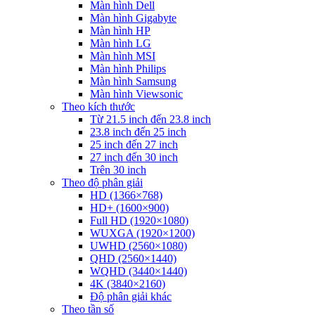
Màn hình Dell
Màn hình Gigabyte
Màn hình HP
Màn hình LG
Màn hình MSI
Màn hình Philips
Màn hình Samsung
Màn hình Viewsonic
Theo kích thước
Từ 21.5 inch đến 23.8 inch
23.8 inch đến 25 inch
25 inch đến 27 inch
27 inch đến 30 inch
Trên 30 inch
Theo độ phân giải
HD (1366×768)
HD+ (1600×900)
Full HD (1920×1080)
WUXGA (1920×1200)
UWHD (2560×1080)
QHD (2560×1440)
WQHD (3440×1440)
4K (3840×2160)
Độ phân giải khác
Theo tần số