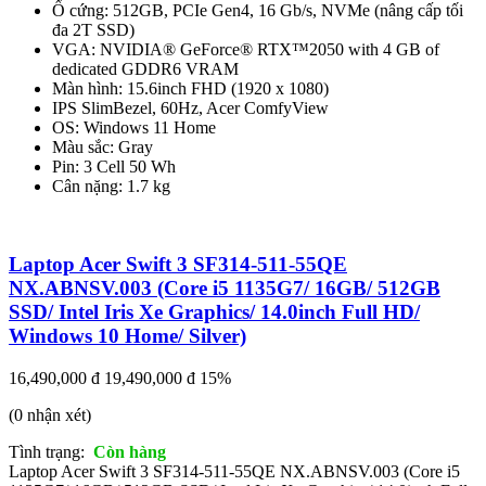
Ổ cứng: 512GB, PCIe Gen4, 16 Gb/s, NVMe (nâng cấp tối
đa 2T SSD)
VGA: NVIDIA® GeForce® RTX™2050 with 4 GB of
dedicated GDDR6 VRAM
Màn hình: 15.6inch FHD (1920 x 1080)
IPS SlimBezel, 60Hz, Acer ComfyView
OS: Windows 11 Home
Màu sắc: Gray
Pin: 3 Cell 50 Wh
Cân nặng: 1.7 kg
Laptop Acer Swift 3 SF314-511-55QE
NX.ABNSV.003 (Core i5 1135G7/ 16GB/ 512GB
SSD/ Intel Iris Xe Graphics/ 14.0inch Full HD/
Windows 10 Home/ Silver)
16,490,000 đ
19,490,000 đ
15%
(0 nhận xét)
Tình trạng:
Còn hàng
Laptop Acer Swift 3 SF314-511-55QE NX.ABNSV.003 (Core i5