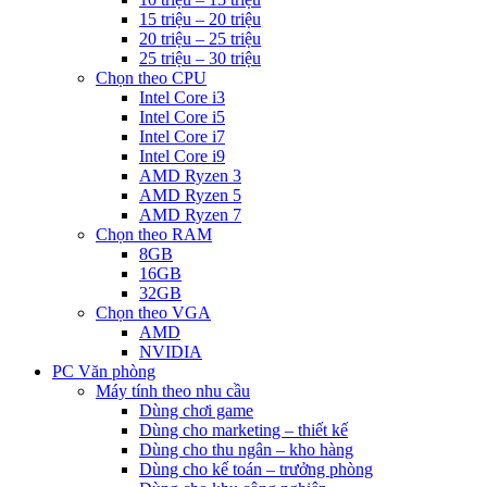
15 triệu – 20 triệu
20 triệu – 25 triệu
25 triệu – 30 triệu
Chọn theo CPU
Intel Core i3
Intel Core i5
Intel Core i7
Intel Core i9
AMD Ryzen 3
AMD Ryzen 5
AMD Ryzen 7
Chọn theo RAM
8GB
16GB
32GB
Chọn theo VGA
AMD
NVIDIA
PC Văn phòng
Máy tính theo nhu cầu
Dùng chơi game
Dùng cho marketing – thiết kế
Dùng cho thu ngân – kho hàng
Dùng cho kế toán – trưởng phòng