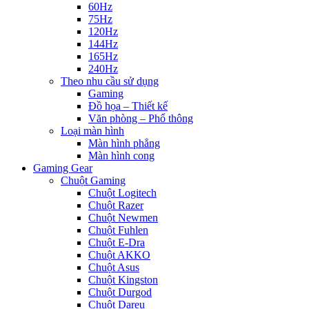
60Hz
75Hz
120Hz
144Hz
165Hz
240Hz
Theo nhu cầu sử dụng
Gaming
Đồ họa – Thiết kế
Văn phòng – Phổ thông
Loại màn hình
Màn hình phẳng
Màn hình cong
Gaming Gear
Chuột Gaming
Chuột Logitech
Chuột Razer
Chuột Newmen
Chuột Fuhlen
Chuột E-Dra
Chuột AKKO
Chuột Asus
Chuột Kingston
Chuột Durgod
Chuột Dareu