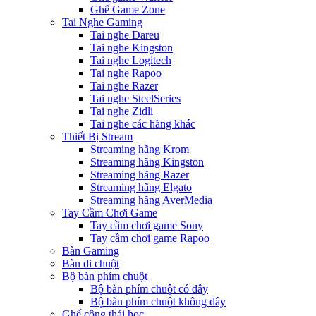
Ghế Game Zone
Tai Nghe Gaming
Tai nghe Dareu
Tai nghe Kingston
Tai nghe Logitech
Tai nghe Rapoo
Tai nghe Razer
Tai nghe SteelSeries
Tai nghe Zidli
Tai nghe các hãng khác
Thiết Bị Stream
Streaming hãng Krom
Streaming hãng Kingston
Streaming hãng Razer
Streaming hãng Elgato
Streaming hãng AverMedia
Tay Cầm Chơi Game
Tay cầm chơi game Sony
Tay cầm chơi game Rapoo
Bàn Gaming
Bàn di chuột
Bộ bàn phím chuột
Bộ bàn phím chuột có dây
Bộ bàn phím chuột không dây
Ghế công thái học