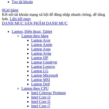
Tạo tài khoản
0
Giỏ hàng
Kết nối tài khoản mạng xã hội để đăng nhập nhanh chóng, dễ dàng
hơn.
Liên kết ngay
DANH MỤC SẢN PHẨM
DANH MỤC
Laptop, Điện thoại, Tablet
Laptop theo hãng
Laptop Acer
Laptop Apple
Laptop Asus
Laptop Avita
Laptop HP
Laptop Gigabyte
Laptop Lenovo
Laptop LG
Laptop Microsoft
Laptop MSI
Laptop Dell
Laptop theo CPU
Intel Celeron/ Pentium
Intel Core i3
Intel Core i5
Intel Core i7