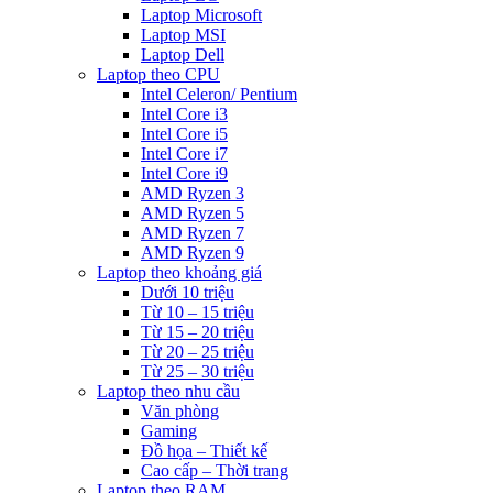
Laptop Microsoft
Laptop MSI
Laptop Dell
Laptop theo CPU
Intel Celeron/ Pentium
Intel Core i3
Intel Core i5
Intel Core i7
Intel Core i9
AMD Ryzen 3
AMD Ryzen 5
AMD Ryzen 7
AMD Ryzen 9
Laptop theo khoảng giá
Dưới 10 triệu
Từ 10 – 15 triệu
Từ 15 – 20 triệu
Từ 20 – 25 triệu
Từ 25 – 30 triệu
Laptop theo nhu cầu
Văn phòng
Gaming
Đồ họa – Thiết kế
Cao cấp – Thời trang
Laptop theo RAM