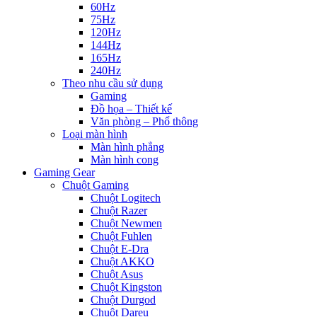
60Hz
75Hz
120Hz
144Hz
165Hz
240Hz
Theo nhu cầu sử dụng
Gaming
Đồ họa – Thiết kế
Văn phòng – Phổ thông
Loại màn hình
Màn hình phẳng
Màn hình cong
Gaming Gear
Chuột Gaming
Chuột Logitech
Chuột Razer
Chuột Newmen
Chuột Fuhlen
Chuột E-Dra
Chuột AKKO
Chuột Asus
Chuột Kingston
Chuột Durgod
Chuột Dareu