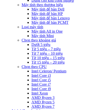
Dùng cho khu công nghiệp
Máy tính theo thương hiệu
Máy tính để bàn Dell
Máy tính để bàn HP
Máy tính để bàn Lenovo
Máy tính để bàn PCMT
Loại máy tính
Máy tính All in One
Máy tính Mini
Chọn theo khoảng giá
Dưới 5 triệu
Từ 5 triệu – 7 triệu
Từ 7 triệu – 10 triệu
Từ 10 triệu – 15 triệu
Từ 15 triệu – 20 triệu
Chọn theo CPU
Intel Celeron/ Pentium
Intel Core i3
Intel Core i5
Intel Core i7
Intel Core i9
Intel Xeon
AMD Ryzen 3
AMD Ryzen 5
AMD Ryzen 7