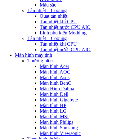
Màu sắc
Tản nhiệt – Cooling
Quạt tản nhiệt
Tản nhiệt khí CPU
Tản nhiệt nước CPU AIO
Linh phụ kiện Modding
Tản nhiệt – Cooling
Tản nhiệt khí CPU
Tản nhiệt nước CPU AIO
Màn hình máy tính
Thương hiệu
Màn hình Acer
Màn hình AOC
Màn hình Asus
Màn hình BenQ
Màn Hình Dahua
Màn hình Dell
Màn hình Gigabyte
Màn hình HP
Màn hình LG
Màn hình MSI
Màn hình Philips
Màn hình Samsung
Màn hình Viewsonic
Theo kích thước