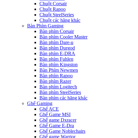
Chuột Corsair
Chuột Rapoo
Chuột SteelSeries
Chuột các hãng khác
Bàn Phím Gaming
Bàn phím Corsair
Bàn phím Cooler Master
Bàn phím Dare-u
Bàn phím Durgod
Bàn phím E-DRA
Bàn phím Fuhlen
Bàn phím Kingston
Bàn Phím Newmen
Bàn phím Rapoo
Bàn phím Razer
Bàn phím Logitech
Bàn phím SteelSeries
Bàn phím các hãng khác
Ghế Gaming
Ghế ACE
Ghế Game MSI
Ghế game Dxracer
Ghế Game E-Dra
Ghế Game Noblechairs
Ghế game Warrior