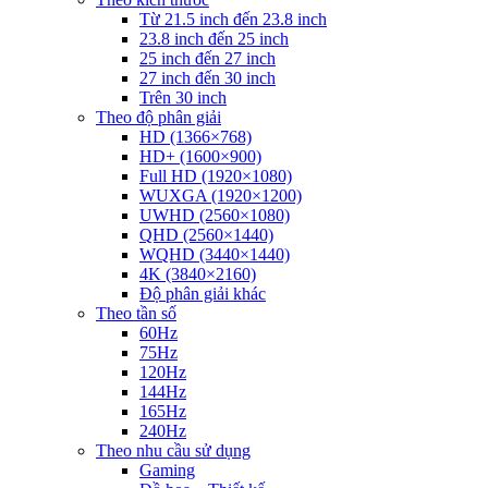
Từ 21.5 inch đến 23.8 inch
23.8 inch đến 25 inch
25 inch đến 27 inch
27 inch đến 30 inch
Trên 30 inch
Theo độ phân giải
HD (1366×768)
HD+ (1600×900)
Full HD (1920×1080)
WUXGA (1920×1200)
UWHD (2560×1080)
QHD (2560×1440)
WQHD (3440×1440)
4K (3840×2160)
Độ phân giải khác
Theo tần số
60Hz
75Hz
120Hz
144Hz
165Hz
240Hz
Theo nhu cầu sử dụng
Gaming