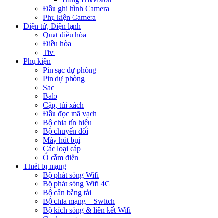
Đầu ghi hình Camera
Phụ kiện Camera
Điện tử, Điện lạnh
Quạt điều hòa
Điều hòa
Tivi
Phụ kiện
Pin sạc dự phòng
Pin dự phòng
Sạc
Balo
Cặp, túi xách
Đầu đọc mã vạch
Bộ chia tín hiệu
Bộ chuyển đổi
Máy hút bụi
Các loại cáp
Ổ cắm điện
Thiết bị mạng
Bộ phát sóng Wifi
Bộ phát sóng Wifi 4G
Bộ cân bằng tải
Bộ chia mạng – Switch
Bộ kích sóng & liên kết Wifi