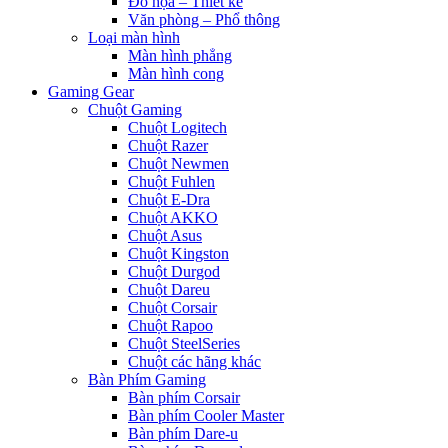
Đồ họa – Thiết kế
Văn phòng – Phổ thông
Loại màn hình
Màn hình phẳng
Màn hình cong
Gaming Gear
Chuột Gaming
Chuột Logitech
Chuột Razer
Chuột Newmen
Chuột Fuhlen
Chuột E-Dra
Chuột AKKO
Chuột Asus
Chuột Kingston
Chuột Durgod
Chuột Dareu
Chuột Corsair
Chuột Rapoo
Chuột SteelSeries
Chuột các hãng khác
Bàn Phím Gaming
Bàn phím Corsair
Bàn phím Cooler Master
Bàn phím Dare-u