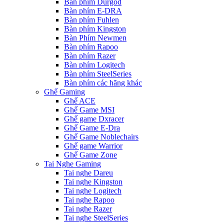
Bàn phím Durgod
Bàn phím E-DRA
Bàn phím Fuhlen
Bàn phím Kingston
Bàn Phím Newmen
Bàn phím Rapoo
Bàn phím Razer
Bàn phím Logitech
Bàn phím SteelSeries
Bàn phím các hãng khác
Ghế Gaming
Ghế ACE
Ghế Game MSI
Ghế game Dxracer
Ghế Game E-Dra
Ghế Game Noblechairs
Ghế game Warrior
Ghế Game Zone
Tai Nghe Gaming
Tai nghe Dareu
Tai nghe Kingston
Tai nghe Logitech
Tai nghe Rapoo
Tai nghe Razer
Tai nghe SteelSeries