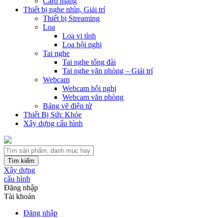
Card mạng
Thiết bị nghe nhìn, Giải trí
Thiết bị Streaming
Loa
Loa vi tính
Loa hội nghị
Tai nghe
Tai nghe tổng đài
Tai nghe văn phòng – Giải trí
Webcam
Webcam hội nghị
Webcam văn phòng
Bảng vẽ điện tử
Thiết Bị Sức Khỏe
Xây dựng cấu hình
Tìm kiếm
Xây dựng
cấu hình
Đăng nhập
Tài khoản
Đăng nhập