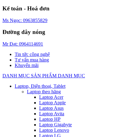
Kế toán - Hoá đơn
Ms Ngọc: 0963855829
Đường dây nóng
Mr Đạt: 0964114691
Tin tức công nghệ
Tư vấn mua hàng
Khuyến mãi
DANH MỤC SẢN PHẨM
DANH MỤC
Laptop, Điện thoại, Tablet
Laptop theo hãng
Laptop Acer
Laptop Apple
Laptop Asus
Laptop Avita
Laptop HP
Laptop Gigabyte
Laptop Lenovo
Laptop LG