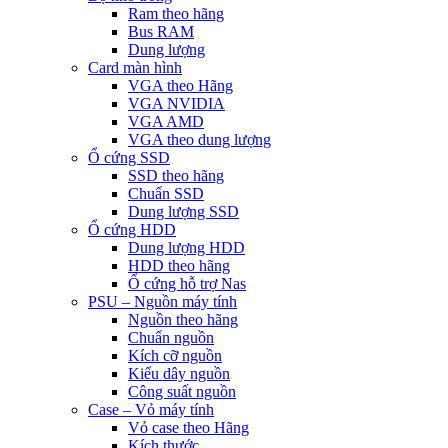
Ram theo hãng
Bus RAM
Dung lượng
Card màn hình
VGA theo Hãng
VGA NVIDIA
VGA AMD
VGA theo dung lượng
Ổ cứng SSD
SSD theo hãng
Chuẩn SSD
Dung lượng SSD
Ổ cứng HDD
Dung lượng HDD
HDD theo hãng
Ổ cứng hỗ trợ Nas
PSU – Nguồn máy tính
Nguồn theo hãng
Chuẩn nguồn
Kích cỡ nguồn
Kiểu dây nguồn
Công suất nguồn
Case – Vỏ máy tính
Vỏ case theo Hãng
Kích thước