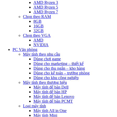
AMD Ryzen 3
AMD Ryzen 5
AMD Ryzen 7
Chọn theo RAM
8GB
16GB
32GB
Chọn theo VGA
AMD
NVIDIA
PC Văn phòng
Máy tính theo nhu cầu
Dùng chơi game
Dùng cho marketing – thiết kế
Dùng cho thu ngân – kho hàng
Dùng cho kế toán – trưởng phòng
Dùng cho khu công nghiệp
Máy tính theo thương hiệu
Máy tính để bàn Dell
Máy tính để bàn HP
Máy tính để bàn Lenovo
Máy tính để bàn PCMT
Loại máy tính
Máy tính All in One
Máy tính Mini