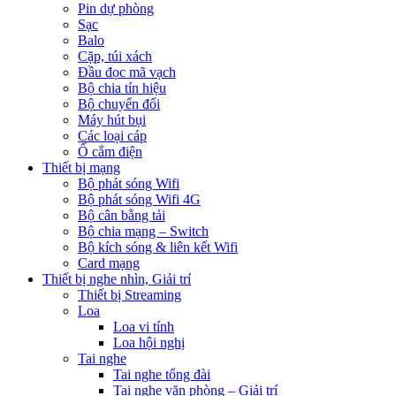
Pin dự phòng
Sạc
Balo
Cặp, túi xách
Đầu đọc mã vạch
Bộ chia tín hiệu
Bộ chuyển đổi
Máy hút bụi
Các loại cáp
Ổ cắm điện
Thiết bị mạng
Bộ phát sóng Wifi
Bộ phát sóng Wifi 4G
Bộ cân bằng tải
Bộ chia mạng – Switch
Bộ kích sóng & liên kết Wifi
Card mạng
Thiết bị nghe nhìn, Giải trí
Thiết bị Streaming
Loa
Loa vi tính
Loa hội nghị
Tai nghe
Tai nghe tổng đài
Tai nghe văn phòng – Giải trí