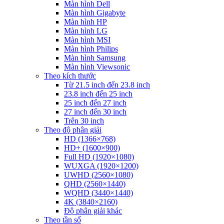
Màn hình Dell
Màn hình Gigabyte
Màn hình HP
Màn hình LG
Màn hình MSI
Màn hình Philips
Màn hình Samsung
Màn hình Viewsonic
Theo kích thước
Từ 21.5 inch đến 23.8 inch
23.8 inch đến 25 inch
25 inch đến 27 inch
27 inch đến 30 inch
Trên 30 inch
Theo độ phân giải
HD (1366×768)
HD+ (1600×900)
Full HD (1920×1080)
WUXGA (1920×1200)
UWHD (2560×1080)
QHD (2560×1440)
WQHD (3440×1440)
4K (3840×2160)
Độ phân giải khác
Theo tần số