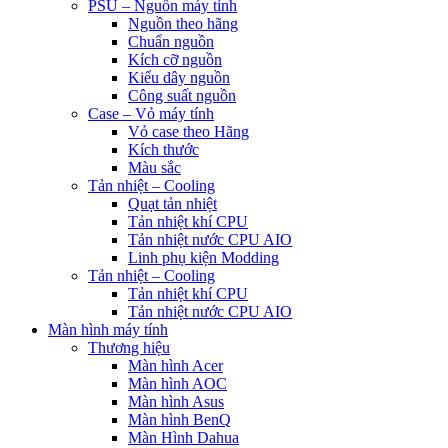
PSU – Nguồn máy tính
Nguồn theo hãng
Chuẩn nguồn
Kích cỡ nguồn
Kiểu dây nguồn
Công suất nguồn
Case – Vỏ máy tính
Vỏ case theo Hãng
Kích thước
Màu sắc
Tản nhiệt – Cooling
Quạt tản nhiệt
Tản nhiệt khí CPU
Tản nhiệt nước CPU AIO
Linh phụ kiện Modding
Tản nhiệt – Cooling
Tản nhiệt khí CPU
Tản nhiệt nước CPU AIO
Màn hình máy tính
Thương hiệu
Màn hình Acer
Màn hình AOC
Màn hình Asus
Màn hình BenQ
Màn Hình Dahua