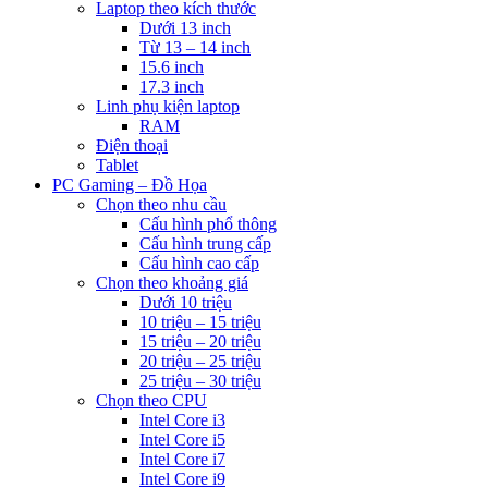
Laptop theo kích thước
Dưới 13 inch
Từ 13 – 14 inch
15.6 inch
17.3 inch
Linh phụ kiện laptop
RAM
Điện thoại
Tablet
PC Gaming – Đồ Họa
Chọn theo nhu cầu
Cấu hình phổ thông
Cấu hình trung cấp
Cấu hình cao cấp
Chọn theo khoảng giá
Dưới 10 triệu
10 triệu – 15 triệu
15 triệu – 20 triệu
20 triệu – 25 triệu
25 triệu – 30 triệu
Chọn theo CPU
Intel Core i3
Intel Core i5
Intel Core i7
Intel Core i9