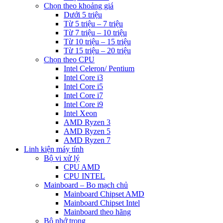
Chọn theo khoảng giá
Dưới 5 triệu
Từ 5 triệu – 7 triệu
Từ 7 triệu – 10 triệu
Từ 10 triệu – 15 triệu
Từ 15 triệu – 20 triệu
Chọn theo CPU
Intel Celeron/ Pentium
Intel Core i3
Intel Core i5
Intel Core i7
Intel Core i9
Intel Xeon
AMD Ryzen 3
AMD Ryzen 5
AMD Ryzen 7
Linh kiện máy tính
Bộ vi xử lý
CPU AMD
CPU INTEL
Mainboard – Bo mạch chủ
Mainboard Chipset AMD
Mainboard Chipset Intel
Mainboard theo hãng
Bộ nhớ trong