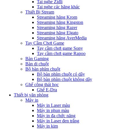
Tai nghe Zidli
Tai nghe các hãng khác
Thiết Bị Stream
Streaming hãng Krom
Streaming hãng Kingston
Streaming hãng Razer
Streaming hãng Elgato
Streaming hãng AverMedia
Tay Cầm Chơi Game
Tay cầm chơi game Sony
Tay cầm chơi game Rapoo
Bàn Gaming
Bàn di chuột
Bộ bàn phím chuột
Bộ bàn phím chuột có dây
Bộ bàn phím chuột không dây
Ghế công thái học
Ghế E-Dra
Thiết bị văn phòng
Máy in
Máy in Laser màu
Máy in phun màu
Máy in đa chức năng
Máy in Laser đen trắng
Máy in kim