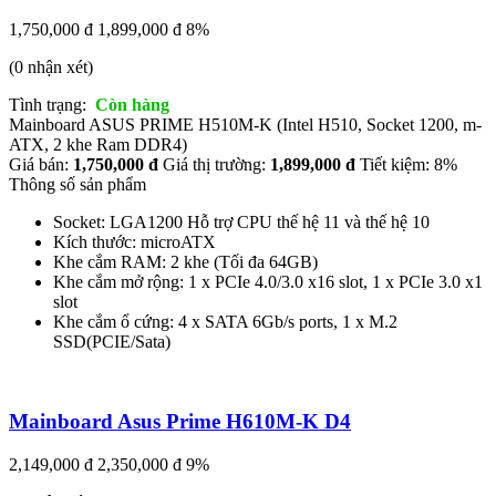
1,750,000 đ
1,899,000 đ
8%
(0 nhận xét)
Tình trạng:
Còn hàng
Mainboard ASUS PRIME H510M-K (Intel H510, Socket 1200, m-
ATX, 2 khe Ram DDR4)
Giá bán:
1,750,000 đ
Giá thị trường:
1,899,000 đ
Tiết kiệm: 8%
Thông số sản phẩm
Socket: LGA1200 Hỗ trợ CPU thế hệ 11 và thế hệ 10
Kích thước: microATX
Khe cắm RAM: 2 khe (Tối đa 64GB)
Khe cắm mở rộng: 1 x PCIe 4.0/3.0 x16 slot, 1 x PCIe 3.0 x1
slot
Khe cắm ổ cứng: 4 x SATA 6Gb/s ports, 1 x M.2
SSD(PCIE/Sata)
Mainboard Asus Prime H610M-K D4
2,149,000 đ
2,350,000 đ
9%