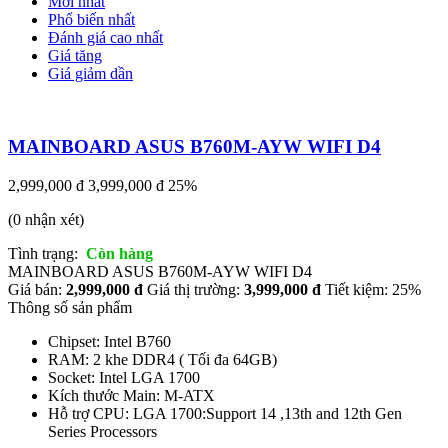
Mới nhất
Phổ biến nhất
Đánh giá cao nhất
Giá tăng
Giá giảm dần
MAINBOARD ASUS B760M-AYW WIFI D4
2,999,000 đ
3,999,000 đ
25%
(0 nhận xét)
Tình trạng:
Còn hàng
MAINBOARD ASUS B760M-AYW WIFI D4
Giá bán:
2,999,000 đ
Giá thị trường:
3,999,000 đ
Tiết kiệm: 25%
Thông số sản phẩm
Chipset: Intel B760
RAM: 2 khe DDR4 ( Tối đa 64GB)
Socket: Intel LGA 1700
Kích thước Main: M-ATX
Hỗ trợ CPU: LGA 1700:Support 14 ,13th and 12th Gen
Series Processors