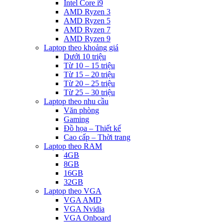
Intel Core i9
AMD Ryzen 3
AMD Ryzen 5
AMD Ryzen 7
AMD Ryzen 9
Laptop theo khoảng giá
Dưới 10 triệu
Từ 10 – 15 triệu
Từ 15 – 20 triệu
Từ 20 – 25 triệu
Từ 25 – 30 triệu
Laptop theo nhu cầu
Văn phòng
Gaming
Đồ họa – Thiết kế
Cao cấp – Thời trang
Laptop theo RAM
4GB
8GB
16GB
32GB
Laptop theo VGA
VGA AMD
VGA Nvidia
VGA Onboard