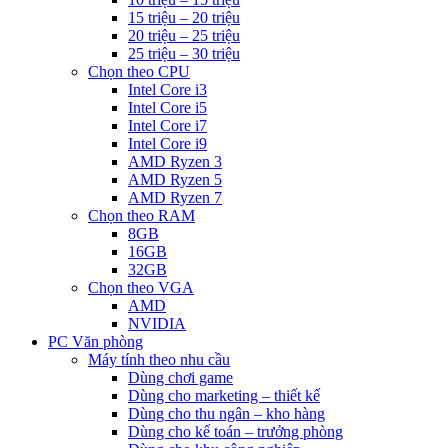
15 triệu – 20 triệu
20 triệu – 25 triệu
25 triệu – 30 triệu
Chọn theo CPU
Intel Core i3
Intel Core i5
Intel Core i7
Intel Core i9
AMD Ryzen 3
AMD Ryzen 5
AMD Ryzen 7
Chọn theo RAM
8GB
16GB
32GB
Chọn theo VGA
AMD
NVIDIA
PC Văn phòng
Máy tính theo nhu cầu
Dùng chơi game
Dùng cho marketing – thiết kế
Dùng cho thu ngân – kho hàng
Dùng cho kế toán – trưởng phòng