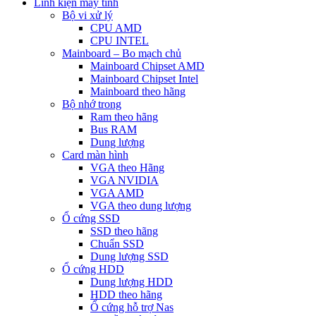
Linh kiện máy tính
Bộ vi xử lý
CPU AMD
CPU INTEL
Mainboard – Bo mạch chủ
Mainboard Chipset AMD
Mainboard Chipset Intel
Mainboard theo hãng
Bộ nhớ trong
Ram theo hãng
Bus RAM
Dung lượng
Card màn hình
VGA theo Hãng
VGA NVIDIA
VGA AMD
VGA theo dung lượng
Ổ cứng SSD
SSD theo hãng
Chuẩn SSD
Dung lượng SSD
Ổ cứng HDD
Dung lượng HDD
HDD theo hãng
Ổ cứng hỗ trợ Nas