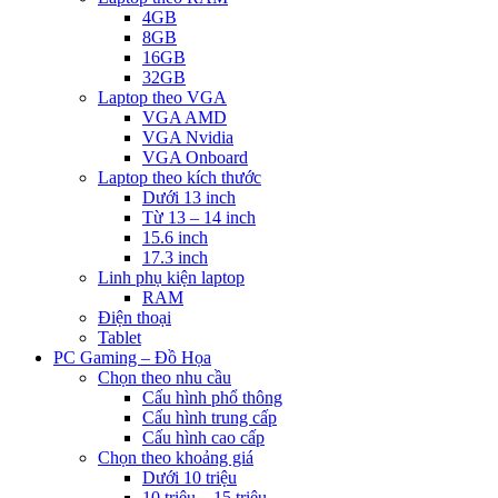
4GB
8GB
16GB
32GB
Laptop theo VGA
VGA AMD
VGA Nvidia
VGA Onboard
Laptop theo kích thước
Dưới 13 inch
Từ 13 – 14 inch
15.6 inch
17.3 inch
Linh phụ kiện laptop
RAM
Điện thoại
Tablet
PC Gaming – Đồ Họa
Chọn theo nhu cầu
Cấu hình phổ thông
Cấu hình trung cấp
Cấu hình cao cấp
Chọn theo khoảng giá
Dưới 10 triệu
10 triệu – 15 triệu