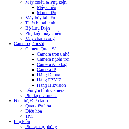
Máy chiếu & Phụ kiện
Máy chiếu
Màn chiếu
Máy hủy tài liệu
Thiết bị nghe nhìn
Bộ Lưu Điện
Phụ kiện máy chiếu
Máy chấm công
Camera giám sát
Camera Quan Sát
Camera trong nhà
Camera ngoài trời
Camera Anlalog
Camera IP
Hãng Dahua
Hãng EZVIZ
Hãng Hikvision
Đầu ghi hình Camera
Phụ kiện Camera
Điện tử, Điện lạnh
Quạt điều hòa
Điều hòa
Tivi
Phụ kiện
Pin sạc dự phòng