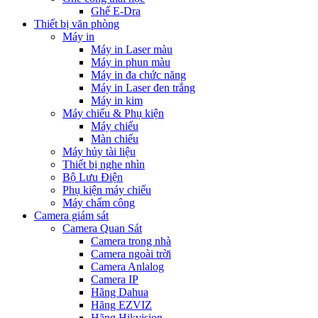
Ghế E-Dra
Thiết bị văn phòng
Máy in
Máy in Laser màu
Máy in phun màu
Máy in đa chức năng
Máy in Laser đen trắng
Máy in kim
Máy chiếu & Phụ kiện
Máy chiếu
Màn chiếu
Máy hủy tài liệu
Thiết bị nghe nhìn
Bộ Lưu Điện
Phụ kiện máy chiếu
Máy chấm công
Camera giám sát
Camera Quan Sát
Camera trong nhà
Camera ngoài trời
Camera Anlalog
Camera IP
Hãng Dahua
Hãng EZVIZ
Hãng Hikvision