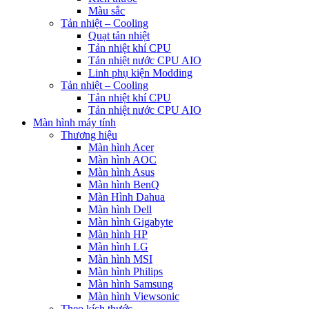
Màu sắc
Tản nhiệt – Cooling
Quạt tản nhiệt
Tản nhiệt khí CPU
Tản nhiệt nước CPU AIO
Linh phụ kiện Modding
Tản nhiệt – Cooling
Tản nhiệt khí CPU
Tản nhiệt nước CPU AIO
Màn hình máy tính
Thương hiệu
Màn hình Acer
Màn hình AOC
Màn hình Asus
Màn hình BenQ
Màn Hình Dahua
Màn hình Dell
Màn hình Gigabyte
Màn hình HP
Màn hình LG
Màn hình MSI
Màn hình Philips
Màn hình Samsung
Màn hình Viewsonic
Theo kích thước