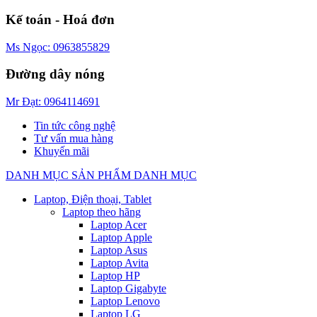
Kế toán - Hoá đơn
Ms Ngọc: 0963855829
Đường dây nóng
Mr Đạt: 0964114691
Tin tức công nghệ
Tư vấn mua hàng
Khuyến mãi
DANH MỤC SẢN PHẨM
DANH MỤC
Laptop, Điện thoại, Tablet
Laptop theo hãng
Laptop Acer
Laptop Apple
Laptop Asus
Laptop Avita
Laptop HP
Laptop Gigabyte
Laptop Lenovo
Laptop LG