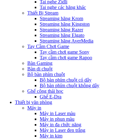
Tai nghe Zidli
Tai nghe các hãng khác
Thiết Bị Stream
Streaming hãng Krom
Streaming hãng Kingston
Streaming hãng Razer
Streaming hãng Elgato
Streaming hãng AverMedia
Tay Cầm Chơi Game
Tay cầm chơi game Sony
Tay cầm chơi game Rapoo
Bàn Gaming
Bàn di chuột
Bộ bàn phím chuột
Bộ bàn phím chuột có dây
Bộ bàn phím chuột không dây
Ghế công thái học
Ghế E-Dra
Thiết bị văn phòng
Máy in
Máy in Laser màu
Máy in phun màu
Máy in đa chức năng
Máy in Laser đen trắng
Máy in kim