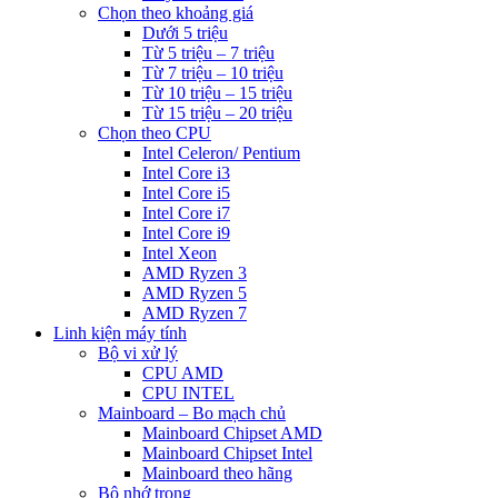
Chọn theo khoảng giá
Dưới 5 triệu
Từ 5 triệu – 7 triệu
Từ 7 triệu – 10 triệu
Từ 10 triệu – 15 triệu
Từ 15 triệu – 20 triệu
Chọn theo CPU
Intel Celeron/ Pentium
Intel Core i3
Intel Core i5
Intel Core i7
Intel Core i9
Intel Xeon
AMD Ryzen 3
AMD Ryzen 5
AMD Ryzen 7
Linh kiện máy tính
Bộ vi xử lý
CPU AMD
CPU INTEL
Mainboard – Bo mạch chủ
Mainboard Chipset AMD
Mainboard Chipset Intel
Mainboard theo hãng
Bộ nhớ trong