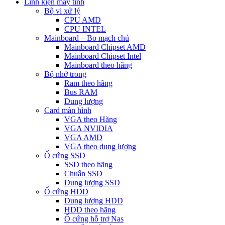
Linh kiện máy tính
Bộ vi xử lý
CPU AMD
CPU INTEL
Mainboard – Bo mạch chủ
Mainboard Chipset AMD
Mainboard Chipset Intel
Mainboard theo hãng
Bộ nhớ trong
Ram theo hãng
Bus RAM
Dung lượng
Card màn hình
VGA theo Hãng
VGA NVIDIA
VGA AMD
VGA theo dung lượng
Ổ cứng SSD
SSD theo hãng
Chuẩn SSD
Dung lượng SSD
Ổ cứng HDD
Dung lượng HDD
HDD theo hãng
Ổ cứng hỗ trợ Nas