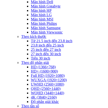
Màn hình Dell
Màn hình Gigabyte
Màn hình HP
Màn hình LG
Màn hình MSI
Màn hình Philips
Màn hình Samsung
Màn hình Viewsonic
Theo kích thước
Từ 21.5 inch đến 23.8 inch
23.8 inch đến 25 inch
25 inch đến 27 inch
27 inch đến 30 inch
Trên 30 inch
Theo độ phân giải
HD (1366×768)
HD+ (1600×900)
Full HD (1920×1080)
WUXGA (1920×1200)
UWHD (2560×1080)
QHD (2560×1440)
WQHD (3440×1440)
4K (3840×2160)
Độ phân giải khác
Theo tần số