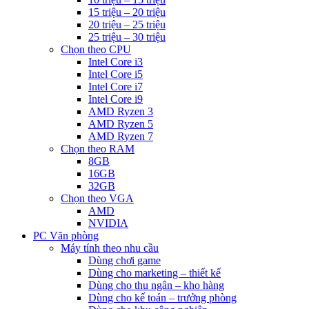
15 triệu – 20 triệu
20 triệu – 25 triệu
25 triệu – 30 triệu
Chọn theo CPU
Intel Core i3
Intel Core i5
Intel Core i7
Intel Core i9
AMD Ryzen 3
AMD Ryzen 5
AMD Ryzen 7
Chọn theo RAM
8GB
16GB
32GB
Chọn theo VGA
AMD
NVIDIA
PC Văn phòng
Máy tính theo nhu cầu
Dùng chơi game
Dùng cho marketing – thiết kế
Dùng cho thu ngân – kho hàng
Dùng cho kế toán – trưởng phòng