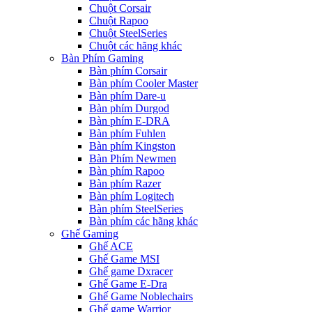
Chuột Corsair
Chuột Rapoo
Chuột SteelSeries
Chuột các hãng khác
Bàn Phím Gaming
Bàn phím Corsair
Bàn phím Cooler Master
Bàn phím Dare-u
Bàn phím Durgod
Bàn phím E-DRA
Bàn phím Fuhlen
Bàn phím Kingston
Bàn Phím Newmen
Bàn phím Rapoo
Bàn phím Razer
Bàn phím Logitech
Bàn phím SteelSeries
Bàn phím các hãng khác
Ghế Gaming
Ghế ACE
Ghế Game MSI
Ghế game Dxracer
Ghế Game E-Dra
Ghế Game Noblechairs
Ghế game Warrior