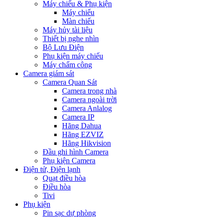
Máy chiếu & Phụ kiện
Máy chiếu
Màn chiếu
Máy hủy tài liệu
Thiết bị nghe nhìn
Bộ Lưu Điện
Phụ kiện máy chiếu
Máy chấm công
Camera giám sát
Camera Quan Sát
Camera trong nhà
Camera ngoài trời
Camera Anlalog
Camera IP
Hãng Dahua
Hãng EZVIZ
Hãng Hikvision
Đầu ghi hình Camera
Phụ kiện Camera
Điện tử, Điện lạnh
Quạt điều hòa
Điều hòa
Tivi
Phụ kiện
Pin sạc dự phòng