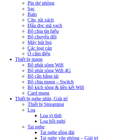
Pin dự phòng
Sạc
Balo
Cặp, túi xách
Đầu đọc mã vạch
Bộ chia tín hiệu
Bộ chuyển đổi
Máy hút bụi
Các loại cáp
Ổ cắm điện
Thiết bị mạng
Bộ phát sóng Wifi
Bộ phát sóng Wifi 4G
Bộ cân bằng tải
Bộ chia mạng – Switch
Bộ kích sóng & liên kết Wifi
Card mạng
Thiết bị nghe nhìn, Giải trí
Thiết bị Streaming
Loa
Loa vi tính
Loa hội nghị
Tai nghe
Tai nghe tổng đài
Tai nghe văn phòng – Giải trí