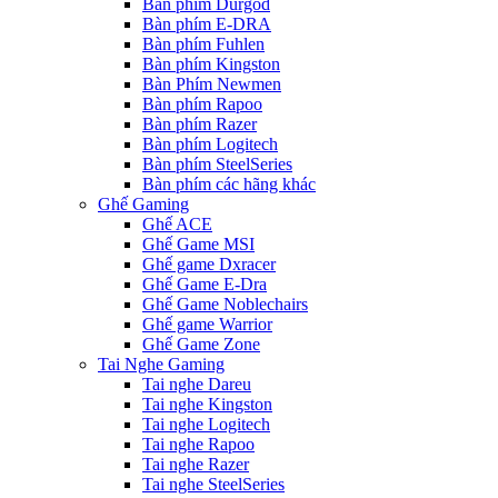
Bàn phím Durgod
Bàn phím E-DRA
Bàn phím Fuhlen
Bàn phím Kingston
Bàn Phím Newmen
Bàn phím Rapoo
Bàn phím Razer
Bàn phím Logitech
Bàn phím SteelSeries
Bàn phím các hãng khác
Ghế Gaming
Ghế ACE
Ghế Game MSI
Ghế game Dxracer
Ghế Game E-Dra
Ghế Game Noblechairs
Ghế game Warrior
Ghế Game Zone
Tai Nghe Gaming
Tai nghe Dareu
Tai nghe Kingston
Tai nghe Logitech
Tai nghe Rapoo
Tai nghe Razer
Tai nghe SteelSeries