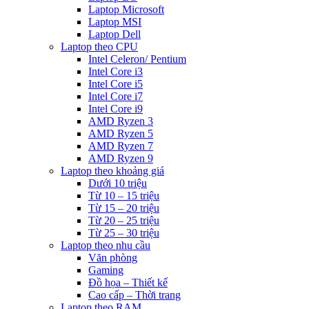
Laptop Microsoft
Laptop MSI
Laptop Dell
Laptop theo CPU
Intel Celeron/ Pentium
Intel Core i3
Intel Core i5
Intel Core i7
Intel Core i9
AMD Ryzen 3
AMD Ryzen 5
AMD Ryzen 7
AMD Ryzen 9
Laptop theo khoảng giá
Dưới 10 triệu
Từ 10 – 15 triệu
Từ 15 – 20 triệu
Từ 20 – 25 triệu
Từ 25 – 30 triệu
Laptop theo nhu cầu
Văn phòng
Gaming
Đồ họa – Thiết kế
Cao cấp – Thời trang
Laptop theo RAM