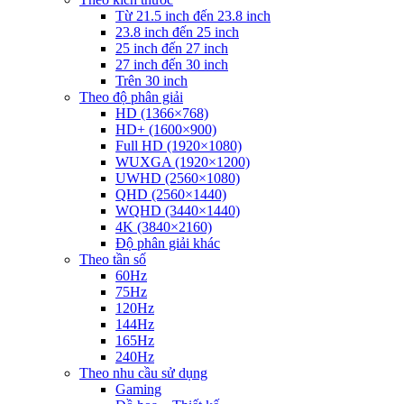
Từ 21.5 inch đến 23.8 inch
23.8 inch đến 25 inch
25 inch đến 27 inch
27 inch đến 30 inch
Trên 30 inch
Theo độ phân giải
HD (1366×768)
HD+ (1600×900)
Full HD (1920×1080)
WUXGA (1920×1200)
UWHD (2560×1080)
QHD (2560×1440)
WQHD (3440×1440)
4K (3840×2160)
Độ phân giải khác
Theo tần số
60Hz
75Hz
120Hz
144Hz
165Hz
240Hz
Theo nhu cầu sử dụng
Gaming