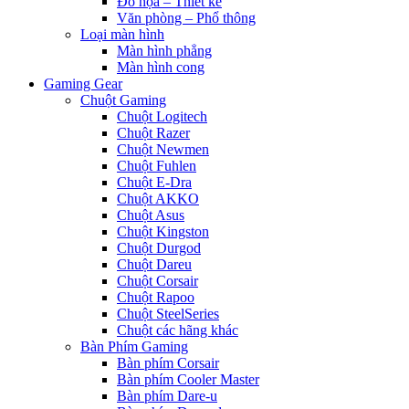
Đồ họa – Thiết kế
Văn phòng – Phổ thông
Loại màn hình
Màn hình phẳng
Màn hình cong
Gaming Gear
Chuột Gaming
Chuột Logitech
Chuột Razer
Chuột Newmen
Chuột Fuhlen
Chuột E-Dra
Chuột AKKO
Chuột Asus
Chuột Kingston
Chuột Durgod
Chuột Dareu
Chuột Corsair
Chuột Rapoo
Chuột SteelSeries
Chuột các hãng khác
Bàn Phím Gaming
Bàn phím Corsair
Bàn phím Cooler Master
Bàn phím Dare-u