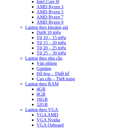
Intel Core i9
AMD Ryzen 3
AMD Ryzen 5
AMD Ryzen 7
AMD Ryzen 9
Laptop theo khoảng giá
Dưới 10 triệu
Từ 10 – 15 triệu
Từ 15 – 20 triệu
Từ 20 – 25 triệu
Từ 25 – 30 triệu
Laptop theo nhu cầu
Văn phòng
Gaming
Đồ họa – Thiết kế
Cao cấp – Thời trang
Laptop theo RAM
4GB
8GB
16GB
32GB
Laptop theo VGA
VGA AMD
VGA Nvidia
VGA Onboard