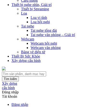
Card mạng
Thiết bị nghe nhìn, Giải trí
Thiết bị Streaming
Loa
Loa vi tính
Loa hội nghị
Tai nghe
Tai nghe tổng đài
Tai nghe văn phòng – Giải trí
Webcam
Webcam hội nghị
Webcam văn phòng
Bảng vẽ điện tử
Thiết Bị Sức Khỏe
Xây dựng cấu hình
Tìm kiếm
Xây dựng
cấu hình
Đăng nhập
Tài khoản
Đăng nhập