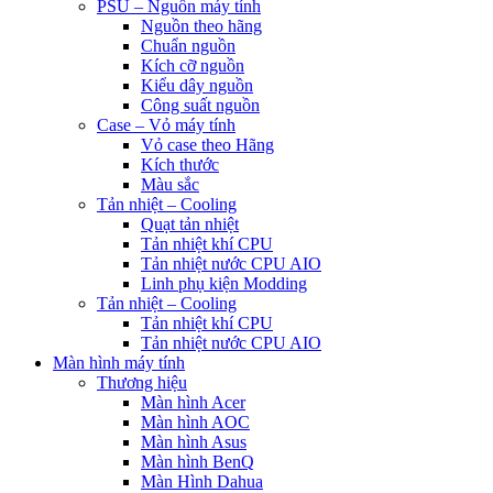
PSU – Nguồn máy tính
Nguồn theo hãng
Chuẩn nguồn
Kích cỡ nguồn
Kiểu dây nguồn
Công suất nguồn
Case – Vỏ máy tính
Vỏ case theo Hãng
Kích thước
Màu sắc
Tản nhiệt – Cooling
Quạt tản nhiệt
Tản nhiệt khí CPU
Tản nhiệt nước CPU AIO
Linh phụ kiện Modding
Tản nhiệt – Cooling
Tản nhiệt khí CPU
Tản nhiệt nước CPU AIO
Màn hình máy tính
Thương hiệu
Màn hình Acer
Màn hình AOC
Màn hình Asus
Màn hình BenQ
Màn Hình Dahua