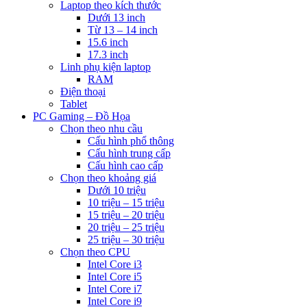
Laptop theo kích thước
Dưới 13 inch
Từ 13 – 14 inch
15.6 inch
17.3 inch
Linh phụ kiện laptop
RAM
Điện thoại
Tablet
PC Gaming – Đồ Họa
Chọn theo nhu cầu
Cấu hình phổ thông
Cấu hình trung cấp
Cấu hình cao cấp
Chọn theo khoảng giá
Dưới 10 triệu
10 triệu – 15 triệu
15 triệu – 20 triệu
20 triệu – 25 triệu
25 triệu – 30 triệu
Chọn theo CPU
Intel Core i3
Intel Core i5
Intel Core i7
Intel Core i9