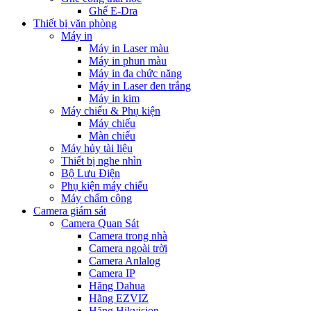
Ghế E-Dra
Thiết bị văn phòng
Máy in
Máy in Laser màu
Máy in phun màu
Máy in đa chức năng
Máy in Laser đen trắng
Máy in kim
Máy chiếu & Phụ kiện
Máy chiếu
Màn chiếu
Máy hủy tài liệu
Thiết bị nghe nhìn
Bộ Lưu Điện
Phụ kiện máy chiếu
Máy chấm công
Camera giám sát
Camera Quan Sát
Camera trong nhà
Camera ngoài trời
Camera Anlalog
Camera IP
Hãng Dahua
Hãng EZVIZ
Hãng Hikvision