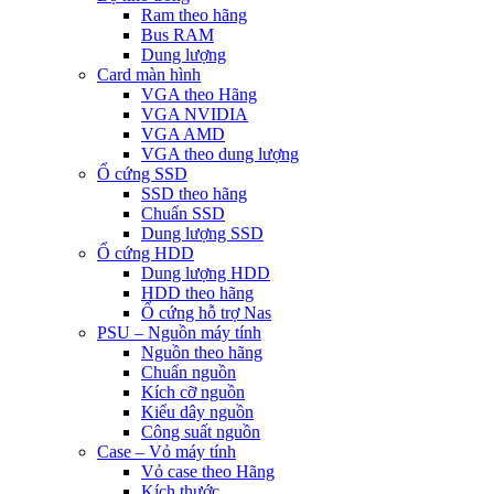
Ram theo hãng
Bus RAM
Dung lượng
Card màn hình
VGA theo Hãng
VGA NVIDIA
VGA AMD
VGA theo dung lượng
Ổ cứng SSD
SSD theo hãng
Chuẩn SSD
Dung lượng SSD
Ổ cứng HDD
Dung lượng HDD
HDD theo hãng
Ổ cứng hỗ trợ Nas
PSU – Nguồn máy tính
Nguồn theo hãng
Chuẩn nguồn
Kích cỡ nguồn
Kiểu dây nguồn
Công suất nguồn
Case – Vỏ máy tính
Vỏ case theo Hãng
Kích thước