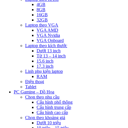
4GB
8GB
16GB
32GB
Laptop theo VGA
VGA AMD
VGA Nvidia
VGA Onboard
Laptop theo kích thước
Dưới 13 inch
Từ 13 – 14 inch
15.6 inch
17.3 inch
Linh phụ kiện laptop
RAM
Điện thoại
Tablet
PC Gaming – Đồ Họa
Chọn theo nhu cầu
Cấu hình phổ thông
Cấu hình trung cấp
Cấu hình cao cấp
Chọn theo khoảng giá
Dưới 10 triệu
10 triệu – 15 triệu