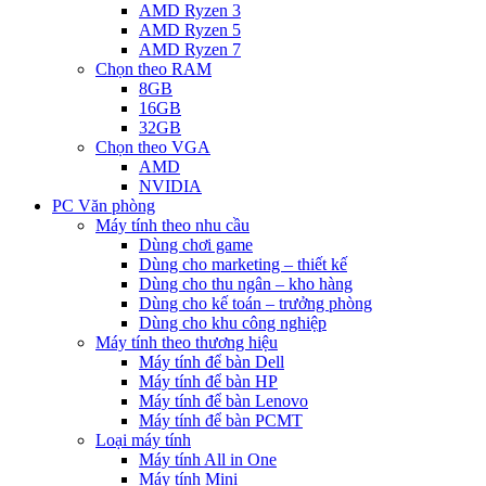
AMD Ryzen 3
AMD Ryzen 5
AMD Ryzen 7
Chọn theo RAM
8GB
16GB
32GB
Chọn theo VGA
AMD
NVIDIA
PC Văn phòng
Máy tính theo nhu cầu
Dùng chơi game
Dùng cho marketing – thiết kế
Dùng cho thu ngân – kho hàng
Dùng cho kế toán – trưởng phòng
Dùng cho khu công nghiệp
Máy tính theo thương hiệu
Máy tính để bàn Dell
Máy tính để bàn HP
Máy tính để bàn Lenovo
Máy tính để bàn PCMT
Loại máy tính
Máy tính All in One
Máy tính Mini