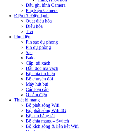
Đầu ghi hình Camera
Phụ kiện Camera
Điện tử, Điện lạnh
Quạt điều hòa
Điều hòa
Tivi
Phụ kiện
Pin sạc dự phòng
Pin dự phòng
Sạc
Balo
Cặp, túi xách
Đầu đọc mã vạch
Bộ chia tín hiệu
Bộ chuyển đổi
Máy hút bụi
Các loại cáp
Ổ cắm điện
Thiết bị mạng
Bộ phát sóng Wifi
Bộ phát sóng Wifi 4G
Bộ cân bằng tải
Bộ chia mạng – Switch
Bộ kích sóng & liên kết Wifi