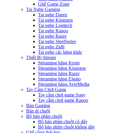
Ghế Game Zone
Tai Nghe Gaming
Tai nghe Dareu
Tai nghe Kingston
Tai nghe Logitech
Tai nghe Rapoo
Tai nghe Razer
Tai nghe SteelSeries
Tai nghe Zidli
Tai nghe các hãng khác
Thiết Bị Stream
Streaming hãng Krom
Streaming hãng Kingston
Streaming hãng Razer
Streaming hãng Elgato
Streaming hãng AverMedia
Tay Cầm Chơi Game
Tay cầm chơi game Sony
Tay cầm chơi game Rapoo
Bàn Gaming
Bàn di chuột
Bộ bàn phím chuột
Bộ bàn phím chuột có dây
Bộ bàn phím chuột không dây
Ghế công thái học