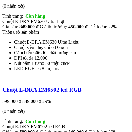
(0 nhận xét)
Tình trạng:
Còn hàng
Chuột E-DRA EM630 Ultra Light
Giá bán:
349,000 đ
Giá thị trường:
450,000 đ
Tiết kiệm: 22%
Thông số sản phẩm
Chuột E-DRA EM630 Ultra Light
Chuột siêu nhẹ, chỉ 63 Gram
Cảm biến 6662IC chất lượng cao
DPI tối đa 12.000
Nút bấm Huano 50 triệu click
LED RGB 16.8 triệu màu
Chuột E-DRA EM6502 led RGB
599,000 đ
849,000 đ
29%
(0 nhận xét)
Tình trạng:
Còn hàng
Chuột E-DRA EM6502 led RGB
Giá bán:
599,000 đ
Giá thị trường:
849,000 đ
Tiết kiệm: 29%