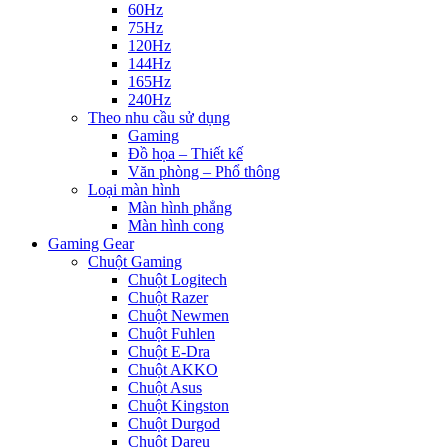
60Hz
75Hz
120Hz
144Hz
165Hz
240Hz
Theo nhu cầu sử dụng
Gaming
Đồ họa – Thiết kế
Văn phòng – Phổ thông
Loại màn hình
Màn hình phẳng
Màn hình cong
Gaming Gear
Chuột Gaming
Chuột Logitech
Chuột Razer
Chuột Newmen
Chuột Fuhlen
Chuột E-Dra
Chuột AKKO
Chuột Asus
Chuột Kingston
Chuột Durgod
Chuột Dareu