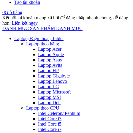
Tạo tài khoản
0
Giỏ hàng
Kết nối tài khoản mạng xã hội để đăng nhập nhanh chóng, dễ dàng
hơn.
Liên kết ngay
DANH MỤC SẢN PHẨM
DANH MỤC
Laptop, Điện thoại, Tablet
Laptop theo hãng
Laptop Acer
Laptop Apple
Laptop Asus
Laptop Avita
Laptop HP
Laptop Gigabyte
Laptop Lenovo
Laptop LG
Laptop Microsoft
Laptop MSI
Laptop Dell
Laptop theo CPU
Intel Celeron/ Pentium
Intel Core i3
Intel Core i5
Intel Core i7