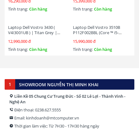
16,290,000 đ
15,399,000 đ
Xe Graphics | 14 inch FHD |
FHD/ FEDORA/XÁM)
Fedora | Grayish Black)
Tình trạng:
Còn hàng
Tình trạng:
Còn hàng
Laptop Dell Vostro 3430 (
Laptop Dell Vostro 3510B
V4I3001UB ) | Titan Grey |
P112F002BBL (Core ™ i5-
Core i3 – 1305U | Ram 8Gb |
1135G7 | 8GB | 512GB |
12,990,000 đ
15,990,000 đ
SSD 256GB M.2 PCIe NVMe |
MX350 2GB | 15.6-inch FHD |
14 inch FHD | Intel UHD
Win 11 | Office | Đen)
Tình trạng:
Còn hàng
Tình trạng:
Còn hàng
Graphics | 3Cell 41WHrs |
Ubuntu | 1Yr
1
SHOWROOM NGUYỄN THỊ MINH KHAI
Liền Kề 05 Chung Cư Trung Đức - Số 02 Lê Lợi - Thành Vinh -
Nghệ An
Điện thoại: 0238.627.5555
Email: kinhdoanh@mtcomputer.vn
Thời gian làm việc: Từ 7H30 - 17H30 hàng ngày