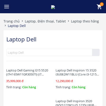
0
Trang chủ
Laptop, Điện thoại, Tablet
Laptop theo hãng
Laptop Dell
Laptop Dell
Laptop Dell Gaming G15 5520
Laptop Dell Inspiron 15 3520
(i7H165W11GR3050Ti) (i7
i3U082W11BLU (Core i3-1215U
12700H/16GB RAM/ 512GB
| 8GB | 256GB | Intel UHD |
35,999,000 đ
12,290,000 đ
SSD/RTX3050Ti 4G/15.6 inch
15.6 inch FHD | Win 11 | Office
FHD
| Đen)
Tình trạng:
Còn hàng
Tình trạng:
Còn hàng
165Hz/Win11/OfficeHS21/Xám
đen)
Laptop Dell Inspiron 3520
(N5I5122W1) (i5 1235U 8GB