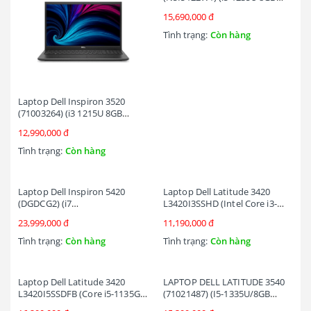
RAM/256GB SSD/15.6 inch
15,690,000 đ
FHD/Win11/OfficeHS21/Đen)
Tình trạng:
Còn hàng
Laptop Dell Inspiron 3520
(71003264) (i3 1215U 8GB
RAM/512GB SSD/15.6 inch
12,990,000 đ
FHD/Win11/OfficeHS21/Đen)
Tình trạng:
Còn hàng
Laptop Dell Inspiron 5420
Laptop Dell Latitude 3420
(DGDCG2) (i7
L3420I3SSHD (Intel Core i3-
1255U/8GB/512GB
1115G4 | 8GB | 256GB | 14
23,999,000 đ
11,190,000 đ
SSD/14.0FHD+/Win11/Office
inch HD | Intel UHD | Ubuntu
HS21/Bạc)
| Đen)
Tình trạng:
Còn hàng
Tình trạng:
Còn hàng
Laptop Dell Latitude 3420
LAPTOP DELL LATITUDE 3540
L3420I5SSDFB (Core i5-1135G7
(71021487) (I5-1335U/8GB
| 8GB | 256GB | Intel® Iris®
RAM/256GB SSD/15.6 INCH