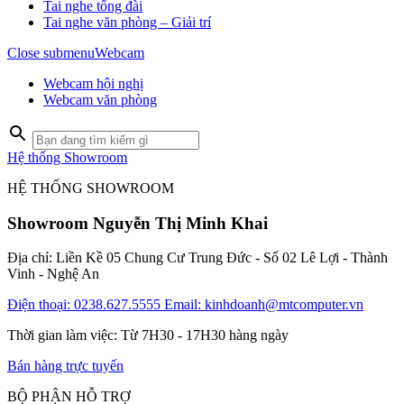
Tai nghe tổng đài
Tai nghe văn phòng – Giải trí
Close submenu
Webcam
Webcam hội nghị
Webcam văn phòng
Hệ thống Showroom
HỆ THỐNG SHOWROOM
Showroom Nguyễn Thị Minh Khai
Địa chỉ: Liền Kề 05 Chung Cư Trung Đức - Số 02 Lê Lợi - Thành
Vinh - Nghệ An
Điện thoại: 0238.627.5555
Email: kinhdoanh@mtcomputer.vn
Thời gian làm việc: Từ 7H30 - 17H30 hàng ngày
Bán hàng trực tuyến
BỘ PHẬN HỖ TRỢ