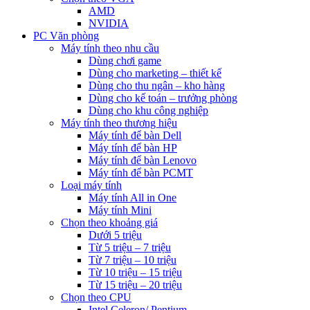
AMD
NVIDIA
PC Văn phòng
Máy tính theo nhu cầu
Dùng chơi game
Dùng cho marketing – thiết kế
Dùng cho thu ngân – kho hàng
Dùng cho kế toán – trưởng phòng
Dùng cho khu công nghiệp
Máy tính theo thương hiệu
Máy tính để bàn Dell
Máy tính để bàn HP
Máy tính để bàn Lenovo
Máy tính để bàn PCMT
Loại máy tính
Máy tính All in One
Máy tính Mini
Chọn theo khoảng giá
Dưới 5 triệu
Từ 5 triệu – 7 triệu
Từ 7 triệu – 10 triệu
Từ 10 triệu – 15 triệu
Từ 15 triệu – 20 triệu
Chọn theo CPU
Intel Celeron/ Pentium