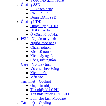
VGA theo dung lượng
Ổ cứng SSD
SSD theo hãng
Chuẩn SSD
Dung lượng SSD
Ổ cứng HDD
Dung lượng HDD
HDD theo hãng
Ổ cứng hỗ trợ Nas
PSU – Nguồn máy tính
Nguồn theo hãng
Chuẩn nguồn
Kích cỡ nguồn
Kiểu dây nguồn
Công suất nguồn
Case – Vỏ máy tính
Vỏ case theo Hãng
Kích thước
Màu sắc
Tản nhiệt – Cooling
Quạt tản nhiệt
Tản nhiệt khí CPU
Tản nhiệt nước CPU AIO
Linh phụ kiện Modding
Tản nhiệt – Cooling