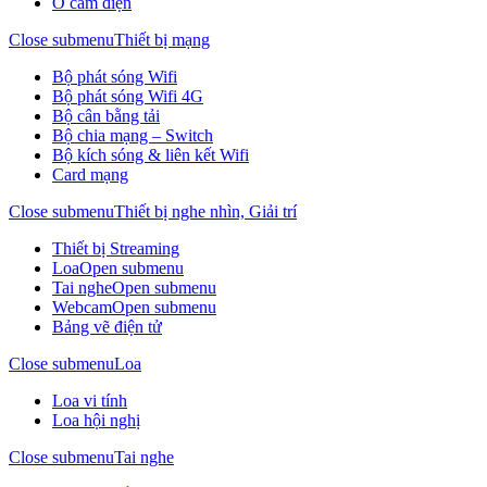
Ổ cắm điện
Close submenu
Thiết bị mạng
Bộ phát sóng Wifi
Bộ phát sóng Wifi 4G
Bộ cân bằng tải
Bộ chia mạng – Switch
Bộ kích sóng & liên kết Wifi
Card mạng
Close submenu
Thiết bị nghe nhìn, Giải trí
Thiết bị Streaming
Loa
Open submenu
Tai nghe
Open submenu
Webcam
Open submenu
Bảng vẽ điện tử
Close submenu
Loa
Loa vi tính
Loa hội nghị
Close submenu
Tai nghe