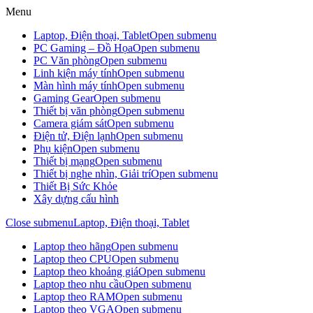
Menu
Laptop, Điện thoại, Tablet
Open submenu
PC Gaming – Đồ Họa
Open submenu
PC Văn phòng
Open submenu
Linh kiện máy tính
Open submenu
Màn hình máy tính
Open submenu
Gaming Gear
Open submenu
Thiết bị văn phòng
Open submenu
Camera giám sát
Open submenu
Điện tử, Điện lạnh
Open submenu
Phụ kiện
Open submenu
Thiết bị mạng
Open submenu
Thiết bị nghe nhìn, Giải trí
Open submenu
Thiết Bị Sức Khỏe
Xây dựng cấu hình
Close submenu
Laptop, Điện thoại, Tablet
Laptop theo hãng
Open submenu
Laptop theo CPU
Open submenu
Laptop theo khoảng giá
Open submenu
Laptop theo nhu cầu
Open submenu
Laptop theo RAM
Open submenu
Laptop theo VGA
Open submenu