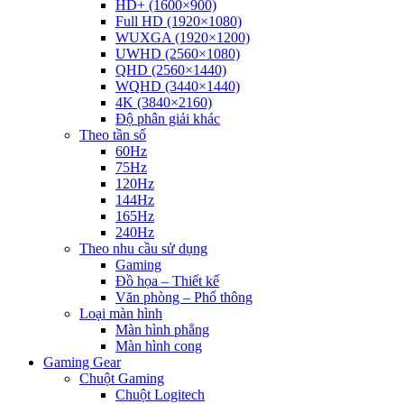
HD+ (1600×900)
Full HD (1920×1080)
WUXGA (1920×1200)
UWHD (2560×1080)
QHD (2560×1440)
WQHD (3440×1440)
4K (3840×2160)
Độ phân giải khác
Theo tần số
60Hz
75Hz
120Hz
144Hz
165Hz
240Hz
Theo nhu cầu sử dụng
Gaming
Đồ họa – Thiết kế
Văn phòng – Phổ thông
Loại màn hình
Màn hình phẳng
Màn hình cong
Gaming Gear
Chuột Gaming
Chuột Logitech