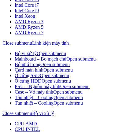
Intel Core i7
Intel Core i9
Intel Xeon
AMD Ryzen 3
AMD Ryzen 5
AMD Ryzen 7
Close submenu
Linh kiện máy tính
Bộ vi xử lý
Open submenu
Mainboard – Bo mạch chủ
Open submenu
Bộ nhớ trong
Open submenu
Card màn hình
Open submenu
Ổ cứng SSD
Open submenu
Ổ cứng HDD
Open submenu
PSU – Nguồn máy tính
Open submenu
Case – Vỏ máy tính
Open submenu
Tản nhiệt – Cooling
Open submenu
Tản nhiệt – Cooling
Open submenu
Close submenu
Bộ vi xử lý
CPU AMD
CPU INTEL