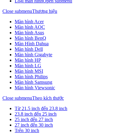
Loại màn hình
Open submenu
Close submenu
Thương hiệu
Màn hình Acer
Màn hình AOC
Màn hình Asus
Màn hình BenQ
Màn Hình Dahua
Màn hình Dell
Màn hình Gigabyte
Màn hình HP
Màn hình LG
Màn hình MSI
Màn hình Philips
Màn hình Samsung
Màn hình Viewsonic
Close submenu
Theo kích thước
Từ 21.5 inch đến 23.8 inch
23.8 inch đến 25 inch
25 inch đến 27 inch
27 inch đến 30 inch
Trên 30 inch