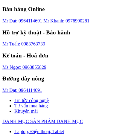
Bán hàng Online
Mr Đạt: 0964114691
Mr Khanh: 0976990281
Hỗ trợ kỹ thuật - Bảo hành
Mr Tuấn: 0983763739
Kế toán - Hoá đơn
Ms Ngọc: 0963855829
Đường dây nóng
Mr Đạt: 0964114691
Tin tức công nghệ
Tư vấn mua hàng
Khuyến mãi
DANH MỤC SẢN PHẨM
DANH MỤC
Laptop, Điện thoại, Tablet