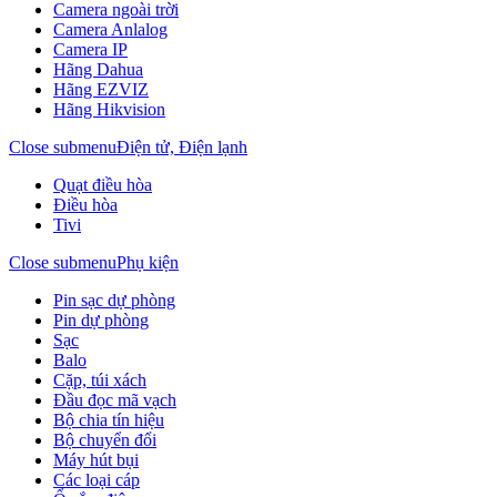
Camera ngoài trời
Camera Anlalog
Camera IP
Hãng Dahua
Hãng EZVIZ
Hãng Hikvision
Close submenu
Điện tử, Điện lạnh
Quạt điều hòa
Điều hòa
Tivi
Close submenu
Phụ kiện
Pin sạc dự phòng
Pin dự phòng
Sạc
Balo
Cặp, túi xách
Đầu đọc mã vạch
Bộ chia tín hiệu
Bộ chuyển đổi
Máy hút bụi
Các loại cáp