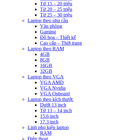
Từ 15 – 20 triệu
Từ 20 – 25 triệu
Từ 25 – 30 triệu
Laptop theo nhu cầu
Văn phòng
Gaming
Đồ họa – Thiết kế
Cao cấp – Thời trang
Laptop theo RAM
4GB
8GB
16GB
32GB
Laptop theo VGA
VGA AMD
VGA Nvidia
VGA Onboard
Laptop theo kích thước
Dưới 13 inch
Từ 13 – 14 inch
15.6 inch
17.3 inch
Linh phụ kiện laptop
RAM
Điện thoại