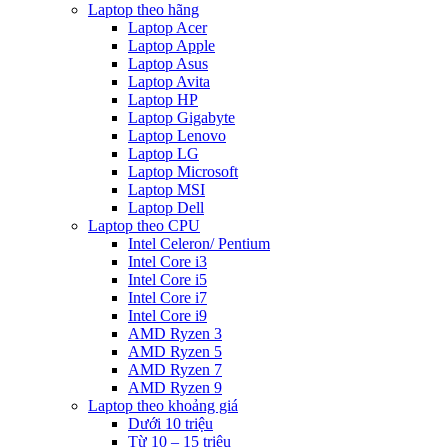
Laptop theo hãng
Laptop Acer
Laptop Apple
Laptop Asus
Laptop Avita
Laptop HP
Laptop Gigabyte
Laptop Lenovo
Laptop LG
Laptop Microsoft
Laptop MSI
Laptop Dell
Laptop theo CPU
Intel Celeron/ Pentium
Intel Core i3
Intel Core i5
Intel Core i7
Intel Core i9
AMD Ryzen 3
AMD Ryzen 5
AMD Ryzen 7
AMD Ryzen 9
Laptop theo khoảng giá
Dưới 10 triệu
Từ 10 – 15 triệu