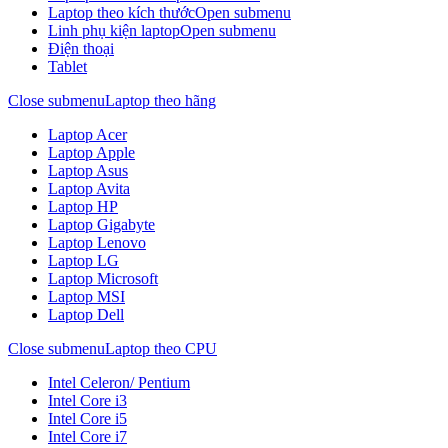
Laptop theo kích thước
Open submenu
Linh phụ kiện laptop
Open submenu
Điện thoại
Tablet
Close submenu
Laptop theo hãng
Laptop Acer
Laptop Apple
Laptop Asus
Laptop Avita
Laptop HP
Laptop Gigabyte
Laptop Lenovo
Laptop LG
Laptop Microsoft
Laptop MSI
Laptop Dell
Close submenu
Laptop theo CPU
Intel Celeron/ Pentium
Intel Core i3
Intel Core i5
Intel Core i7