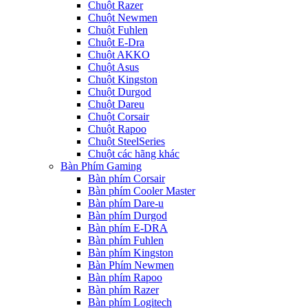
Chuột Razer
Chuột Newmen
Chuột Fuhlen
Chuột E-Dra
Chuột AKKO
Chuột Asus
Chuột Kingston
Chuột Durgod
Chuột Dareu
Chuột Corsair
Chuột Rapoo
Chuột SteelSeries
Chuột các hãng khác
Bàn Phím Gaming
Bàn phím Corsair
Bàn phím Cooler Master
Bàn phím Dare-u
Bàn phím Durgod
Bàn phím E-DRA
Bàn phím Fuhlen
Bàn phím Kingston
Bàn Phím Newmen
Bàn phím Rapoo
Bàn phím Razer
Bàn phím Logitech