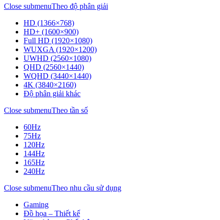
Close submenu
Theo độ phân giải
HD (1366×768)
HD+ (1600×900)
Full HD (1920×1080)
WUXGA (1920×1200)
UWHD (2560×1080)
QHD (2560×1440)
WQHD (3440×1440)
4K (3840×2160)
Độ phân giải khác
Close submenu
Theo tần số
60Hz
75Hz
120Hz
144Hz
165Hz
240Hz
Close submenu
Theo nhu cầu sử dụng
Gaming
Đồ họa – Thiết kế