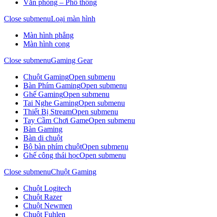
Văn phòng – Phổ thông
Close submenu
Loại màn hình
Màn hình phẳng
Màn hình cong
Close submenu
Gaming Gear
Chuột Gaming
Open submenu
Bàn Phím Gaming
Open submenu
Ghế Gaming
Open submenu
Tai Nghe Gaming
Open submenu
Thiết Bị Stream
Open submenu
Tay Cầm Chơi Game
Open submenu
Bàn Gaming
Bàn di chuột
Bộ bàn phím chuột
Open submenu
Ghế công thái học
Open submenu
Close submenu
Chuột Gaming
Chuột Logitech
Chuột Razer
Chuột Newmen
Chuột Fuhlen