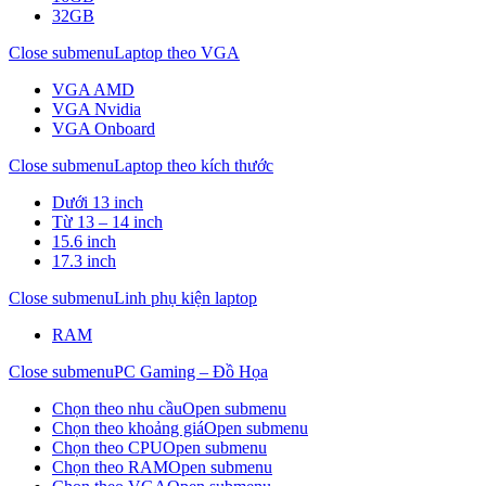
32GB
Close submenu
Laptop theo VGA
VGA AMD
VGA Nvidia
VGA Onboard
Close submenu
Laptop theo kích thước
Dưới 13 inch
Từ 13 – 14 inch
15.6 inch
17.3 inch
Close submenu
Linh phụ kiện laptop
RAM
Close submenu
PC Gaming – Đồ Họa
Chọn theo nhu cầu
Open submenu
Chọn theo khoảng giá
Open submenu
Chọn theo CPU
Open submenu
Chọn theo RAM
Open submenu