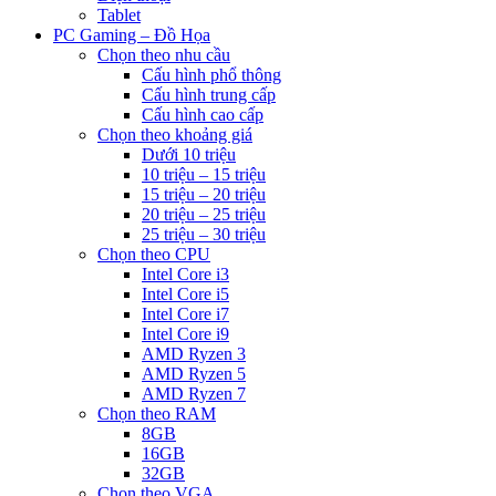
Tablet
PC Gaming – Đồ Họa
Chọn theo nhu cầu
Cấu hình phổ thông
Cấu hình trung cấp
Cấu hình cao cấp
Chọn theo khoảng giá
Dưới 10 triệu
10 triệu – 15 triệu
15 triệu – 20 triệu
20 triệu – 25 triệu
25 triệu – 30 triệu
Chọn theo CPU
Intel Core i3
Intel Core i5
Intel Core i7
Intel Core i9
AMD Ryzen 3
AMD Ryzen 5
AMD Ryzen 7
Chọn theo RAM
8GB
16GB
32GB
Chọn theo VGA