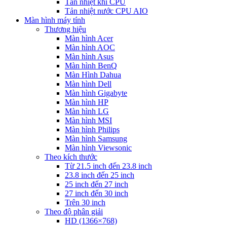
Tản nhiệt khí CPU
Tản nhiệt nước CPU AIO
Màn hình máy tính
Thương hiệu
Màn hình Acer
Màn hình AOC
Màn hình Asus
Màn hình BenQ
Màn Hình Dahua
Màn hình Dell
Màn hình Gigabyte
Màn hình HP
Màn hình LG
Màn hình MSI
Màn hình Philips
Màn hình Samsung
Màn hình Viewsonic
Theo kích thước
Từ 21.5 inch đến 23.8 inch
23.8 inch đến 25 inch
25 inch đến 27 inch
27 inch đến 30 inch
Trên 30 inch
Theo độ phân giải
HD (1366×768)