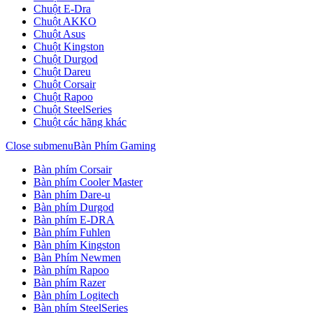
Chuột E-Dra
Chuột AKKO
Chuột Asus
Chuột Kingston
Chuột Durgod
Chuột Dareu
Chuột Corsair
Chuột Rapoo
Chuột SteelSeries
Chuột các hãng khác
Close submenu
Bàn Phím Gaming
Bàn phím Corsair
Bàn phím Cooler Master
Bàn phím Dare-u
Bàn phím Durgod
Bàn phím E-DRA
Bàn phím Fuhlen
Bàn phím Kingston
Bàn Phím Newmen
Bàn phím Rapoo
Bàn phím Razer
Bàn phím Logitech
Bàn phím SteelSeries