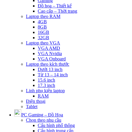
Gaming
Đồ họa – Thiết kế
Cao cấp – Thời trang
Laptop theo RAM
4GB
8GB
16GB
32GB
Laptop theo VGA
VGA AMD
VGA Nvidia
VGA Onboard
Laptop theo kích thước
Dưới 13 inch
Từ 13 – 14 inch
15.6 inch
17.3 inch
Linh phụ kiện laptop
RAM
Điện thoại
Tablet
PC Gaming – Đồ Họa
Chọn theo nhu cầu
Cấu hình phổ thông
Cấu hình trung cấp