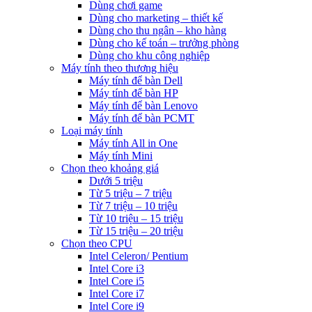
Dùng chơi game
Dùng cho marketing – thiết kế
Dùng cho thu ngân – kho hàng
Dùng cho kế toán – trưởng phòng
Dùng cho khu công nghiệp
Máy tính theo thương hiệu
Máy tính để bàn Dell
Máy tính để bàn HP
Máy tính để bàn Lenovo
Máy tính để bàn PCMT
Loại máy tính
Máy tính All in One
Máy tính Mini
Chọn theo khoảng giá
Dưới 5 triệu
Từ 5 triệu – 7 triệu
Từ 7 triệu – 10 triệu
Từ 10 triệu – 15 triệu
Từ 15 triệu – 20 triệu
Chọn theo CPU
Intel Celeron/ Pentium
Intel Core i3
Intel Core i5
Intel Core i7
Intel Core i9