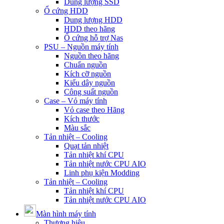
Dung lượng SSD
Ổ cứng HDD
Dung lượng HDD
HDD theo hãng
Ổ cứng hỗ trợ Nas
PSU – Nguồn máy tính
Nguồn theo hãng
Chuẩn nguồn
Kích cỡ nguồn
Kiểu dây nguồn
Công suất nguồn
Case – Vỏ máy tính
Vỏ case theo Hãng
Kích thước
Màu sắc
Tản nhiệt – Cooling
Quạt tản nhiệt
Tản nhiệt khí CPU
Tản nhiệt nước CPU AIO
Linh phụ kiện Modding
Tản nhiệt – Cooling
Tản nhiệt khí CPU
Tản nhiệt nước CPU AIO
Màn hình máy tính
Thương hiệu