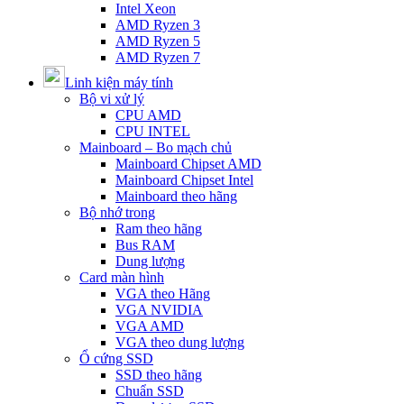
Intel Xeon
AMD Ryzen 3
AMD Ryzen 5
AMD Ryzen 7
Linh kiện máy tính
Bộ vi xử lý
CPU AMD
CPU INTEL
Mainboard – Bo mạch chủ
Mainboard Chipset AMD
Mainboard Chipset Intel
Mainboard theo hãng
Bộ nhớ trong
Ram theo hãng
Bus RAM
Dung lượng
Card màn hình
VGA theo Hãng
VGA NVIDIA
VGA AMD
VGA theo dung lượng
Ổ cứng SSD
SSD theo hãng
Chuẩn SSD