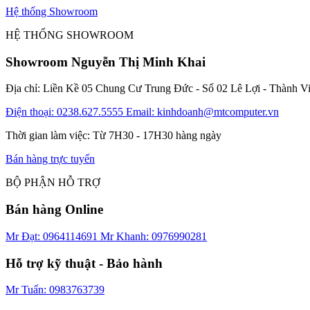
Hệ thống Showroom
HỆ THỐNG SHOWROOM
Showroom Nguyễn Thị Minh Khai
Địa chỉ: Liền Kề 05 Chung Cư Trung Đức - Số 02 Lê Lợi - Thành V
Điện thoại: 0238.627.5555
Email: kinhdoanh@mtcomputer.vn
Thời gian làm việc: Từ 7H30 - 17H30 hàng ngày
Bán hàng trực tuyến
BỘ PHẬN HỖ TRỢ
Bán hàng Online
Mr Đạt: 0964114691
Mr Khanh: 0976990281
Hỗ trợ kỹ thuật - Bảo hành
Mr Tuấn: 0983763739