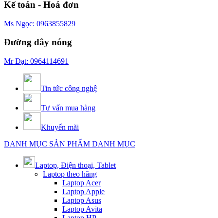
Kế toán - Hoá đơn
Ms Ngọc: 0963855829
Đường dây nóng
Mr Đạt: 0964114691
Tin tức công nghệ
Tư vấn mua hàng
Khuyến mãi
DANH MỤC SẢN PHẨM
DANH MỤC
Laptop, Điện thoại, Tablet
Laptop theo hãng
Laptop Acer
Laptop Apple
Laptop Asus
Laptop Avita
Laptop HP