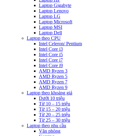
Laptop Gigabyte
Laptop Lenovo
Laptop LG
Laptop Microsoft
Laptop MSI
Laptop Dell
Laptop theo CPU
Intel Celeron/ Pentium
Intel Core i3
Intel Core i5
Intel Core i7
Intel Core i9
AMD Ryzen 3
AMD Ryzen 5
AMD Ryzen 7
AMD Ryzen 9
Laptop theo khoảng giá
Dưới 10 triệu
Từ 10 – 15 triệu
Từ 15 – 20 triệu
Từ 20 – 25 triệu
Từ 25 – 30 triệu
Laptop theo nhu cầu
Văn phòng