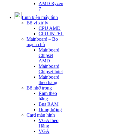
AMD Ryzen
7
Linh kiện máy tính
Bộ vi xử lý
CPU AMD
CPU INTEL
Mainboard – Bo
mạch chủ
Mainboard
Chipset
AMD
Mainboard
Chipset Intel
Mainboard
theo hãng
Bộ nhớ trong
Ram theo
hãng
Bus RAM
Dung lượng
Card màn hình
VGA theo
Hãng
VGA