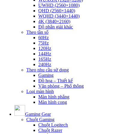
UWHD (2560×1080)
QHD (2560×1440)
WQHD (3440×1440)
4K (3840×2160)
Độ phân giải khác
Theo tần số
60Hz
75Hz
120Hz
144Hz
165Hz
240Hz
Theo nhu cầu sử dụng
Gaming
Đồ họa – Thiết kế
Văn phòng – Phổ thông
Loại màn hình
Màn hình phẳng
Màn hình cong
Gaming Gear
Chuột Gaming
Chuột Logitech
Chuột Razer