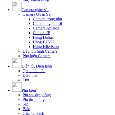
Camera giám sát
Camera Quan Sát
Camera trong nhà
Camera ngoài trời
Camera Anlalog
Camera IP
Hãng Dahua
Hãng EZVIZ
Hãng Hikvision
Đầu ghi hình Camera
Phụ kiện Camera
Điện tử, Điện lạnh
Quạt điều hòa
Điều hòa
Tivi
Phụ kiện
Pin sạc dự phòng
Pin dự phòng
Sạc
Balo
Cặp, túi xách