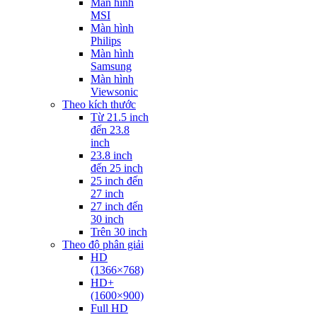
Màn hình
MSI
Màn hình
Philips
Màn hình
Samsung
Màn hình
Viewsonic
Theo kích thước
Từ 21.5 inch
đến 23.8
inch
23.8 inch
đến 25 inch
25 inch đến
27 inch
27 inch đến
30 inch
Trên 30 inch
Theo độ phân giải
HD
(1366×768)
HD+
(1600×900)
Full HD