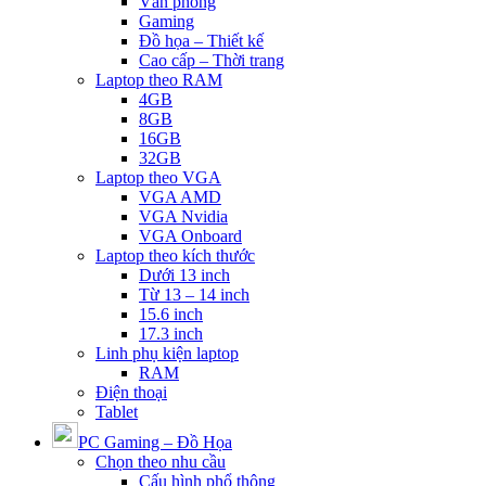
Văn phòng
Gaming
Đồ họa – Thiết kế
Cao cấp – Thời trang
Laptop theo RAM
4GB
8GB
16GB
32GB
Laptop theo VGA
VGA AMD
VGA Nvidia
VGA Onboard
Laptop theo kích thước
Dưới 13 inch
Từ 13 – 14 inch
15.6 inch
17.3 inch
Linh phụ kiện laptop
RAM
Điện thoại
Tablet
PC Gaming – Đồ Họa
Chọn theo nhu cầu
Cấu hình phổ thông