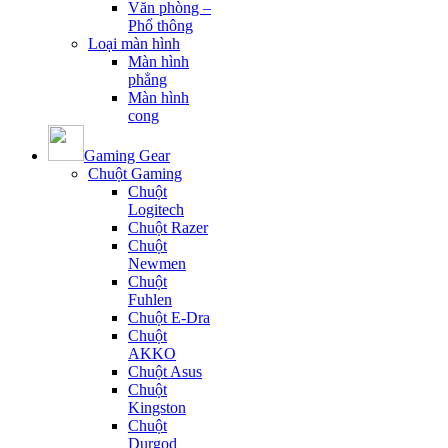
Văn phòng –
Phổ thông
Loại màn hình
Màn hình
phẳng
Màn hình
cong
Gaming Gear
Chuột Gaming
Chuột
Logitech
Chuột Razer
Chuột
Newmen
Chuột
Fuhlen
Chuột E-Dra
Chuột
AKKO
Chuột Asus
Chuột
Kingston
Chuột
Durgod