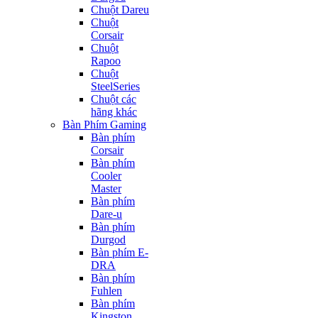
Chuột Dareu
Chuột
Corsair
Chuột
Rapoo
Chuột
SteelSeries
Chuột các
hãng khác
Bàn Phím Gaming
Bàn phím
Corsair
Bàn phím
Cooler
Master
Bàn phím
Dare-u
Bàn phím
Durgod
Bàn phím E-
DRA
Bàn phím
Fuhlen
Bàn phím
Kingston