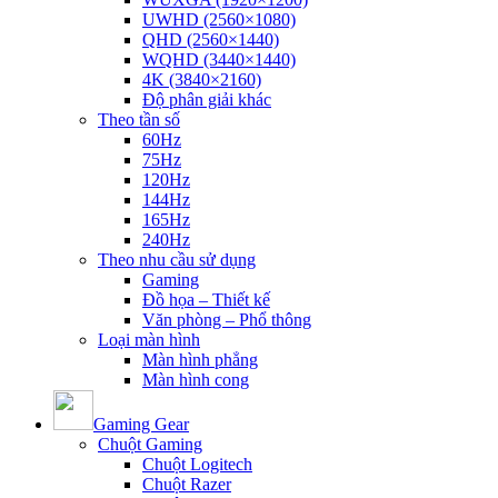
UWHD (2560×1080)
QHD (2560×1440)
WQHD (3440×1440)
4K (3840×2160)
Độ phân giải khác
Theo tần số
60Hz
75Hz
120Hz
144Hz
165Hz
240Hz
Theo nhu cầu sử dụng
Gaming
Đồ họa – Thiết kế
Văn phòng – Phổ thông
Loại màn hình
Màn hình phẳng
Màn hình cong
Gaming Gear
Chuột Gaming
Chuột Logitech
Chuột Razer