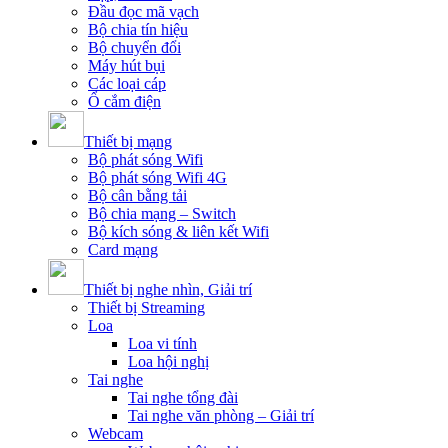
Đầu đọc mã vạch
Bộ chia tín hiệu
Bộ chuyển đổi
Máy hút bụi
Các loại cáp
Ổ cắm điện
Thiết bị mạng
Bộ phát sóng Wifi
Bộ phát sóng Wifi 4G
Bộ cân bằng tải
Bộ chia mạng – Switch
Bộ kích sóng & liên kết Wifi
Card mạng
Thiết bị nghe nhìn, Giải trí
Thiết bị Streaming
Loa
Loa vi tính
Loa hội nghị
Tai nghe
Tai nghe tổng đài
Tai nghe văn phòng – Giải trí
Webcam