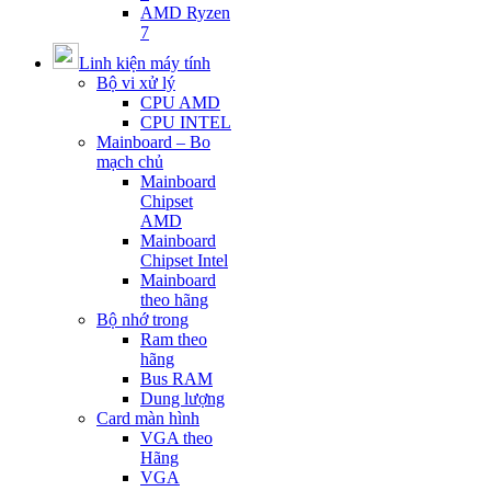
AMD Ryzen
7
Linh kiện máy tính
Bộ vi xử lý
CPU AMD
CPU INTEL
Mainboard – Bo
mạch chủ
Mainboard
Chipset
AMD
Mainboard
Chipset Intel
Mainboard
theo hãng
Bộ nhớ trong
Ram theo
hãng
Bus RAM
Dung lượng
Card màn hình
VGA theo
Hãng
VGA