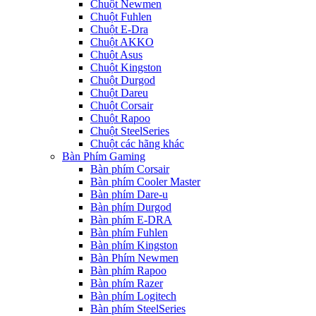
Chuột Newmen
Chuột Fuhlen
Chuột E-Dra
Chuột AKKO
Chuột Asus
Chuột Kingston
Chuột Durgod
Chuột Dareu
Chuột Corsair
Chuột Rapoo
Chuột SteelSeries
Chuột các hãng khác
Bàn Phím Gaming
Bàn phím Corsair
Bàn phím Cooler Master
Bàn phím Dare-u
Bàn phím Durgod
Bàn phím E-DRA
Bàn phím Fuhlen
Bàn phím Kingston
Bàn Phím Newmen
Bàn phím Rapoo
Bàn phím Razer
Bàn phím Logitech
Bàn phím SteelSeries