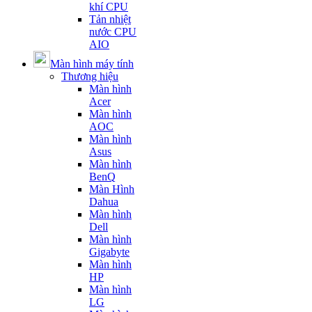
khí CPU
Tản nhiệt
nước CPU
AIO
Màn hình máy tính
Thương hiệu
Màn hình
Acer
Màn hình
AOC
Màn hình
Asus
Màn hình
BenQ
Màn Hình
Dahua
Màn hình
Dell
Màn hình
Gigabyte
Màn hình
HP
Màn hình
LG