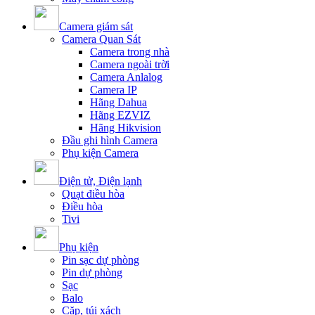
Camera giám sát
Camera Quan Sát
Camera trong nhà
Camera ngoài trời
Camera Anlalog
Camera IP
Hãng Dahua
Hãng EZVIZ
Hãng Hikvision
Đầu ghi hình Camera
Phụ kiện Camera
Điện tử, Điện lạnh
Quạt điều hòa
Điều hòa
Tivi
Phụ kiện
Pin sạc dự phòng
Pin dự phòng
Sạc
Balo
Cặp, túi xách