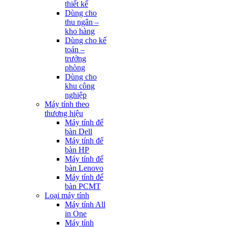
thiết kế
Dùng cho
thu ngân –
kho hàng
Dùng cho kế
toán –
trưởng
phòng
Dùng cho
khu công
nghiệp
Máy tính theo
thương hiệu
Máy tính để
bàn Dell
Máy tính để
bàn HP
Máy tính để
bàn Lenovo
Máy tính để
bàn PCMT
Loại máy tính
Máy tính All
in One
Máy tính