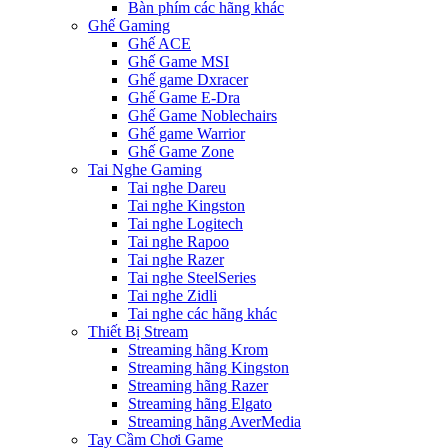
Bàn phím các hãng khác
Ghế Gaming
Ghế ACE
Ghế Game MSI
Ghế game Dxracer
Ghế Game E-Dra
Ghế Game Noblechairs
Ghế game Warrior
Ghế Game Zone
Tai Nghe Gaming
Tai nghe Dareu
Tai nghe Kingston
Tai nghe Logitech
Tai nghe Rapoo
Tai nghe Razer
Tai nghe SteelSeries
Tai nghe Zidli
Tai nghe các hãng khác
Thiết Bị Stream
Streaming hãng Krom
Streaming hãng Kingston
Streaming hãng Razer
Streaming hãng Elgato
Streaming hãng AverMedia
Tay Cầm Chơi Game