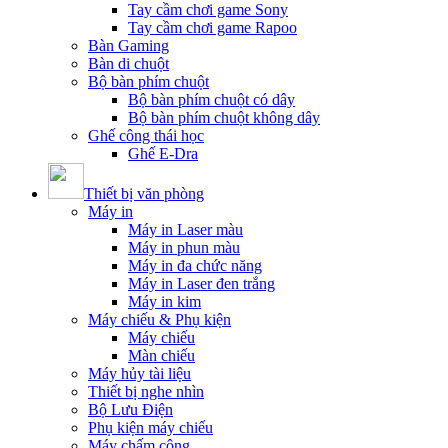
Tay cầm chơi game Sony
Tay cầm chơi game Rapoo
Bàn Gaming
Bàn di chuột
Bộ bàn phím chuột
Bộ bàn phím chuột có dây
Bộ bàn phím chuột không dây
Ghế công thái học
Ghế E-Dra
Thiết bị văn phòng
Máy in
Máy in Laser màu
Máy in phun màu
Máy in đa chức năng
Máy in Laser đen trắng
Máy in kim
Máy chiếu & Phụ kiện
Máy chiếu
Màn chiếu
Máy hủy tài liệu
Thiết bị nghe nhìn
Bộ Lưu Điện
Phụ kiện máy chiếu
Máy chấm công