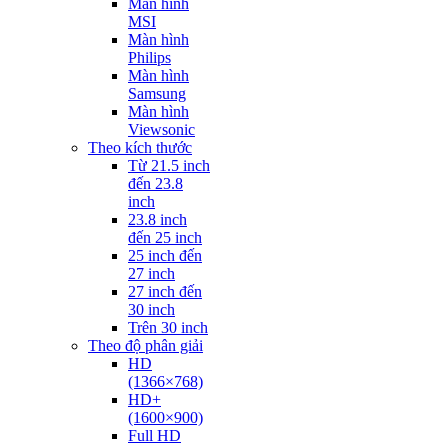
Màn hình
MSI
Màn hình
Philips
Màn hình
Samsung
Màn hình
Viewsonic
Theo kích thước
Từ 21.5 inch
đến 23.8
inch
23.8 inch
đến 25 inch
25 inch đến
27 inch
27 inch đến
30 inch
Trên 30 inch
Theo độ phân giải
HD
(1366×768)
HD+
(1600×900)
Full HD