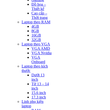
Đồ họa –
Thiết kế
Cao cấp –
Thời trang
Laptop theo RAM
4GB
8GB
16GB
32GB
Laptop theo VGA
VGA AMD
VGA Nvidia
VGA
Onboard
Laptop theo kích
thước
Dưới 13
inch
Từ 13 – 14
inch
15.6 inch
17.3 inch
Linh phụ kiện
laptop