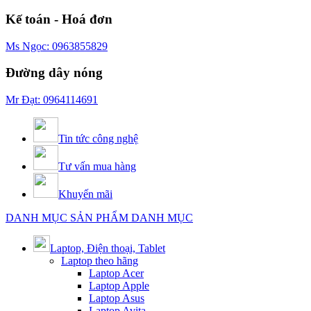
Kế toán - Hoá đơn
Ms Ngọc: 0963855829
Đường dây nóng
Mr Đạt: 0964114691
Tin tức công nghệ
Tư vấn mua hàng
Khuyến mãi
DANH MỤC SẢN PHẨM
DANH MỤC
Laptop, Điện thoại, Tablet
Laptop theo hãng
Laptop Acer
Laptop Apple
Laptop Asus
Laptop Avita