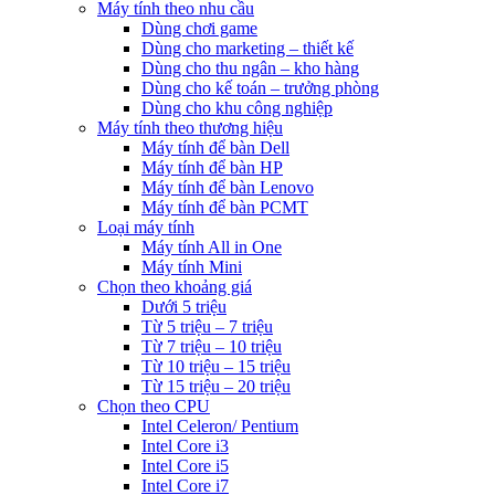
Máy tính theo nhu cầu
Dùng chơi game
Dùng cho marketing – thiết kế
Dùng cho thu ngân – kho hàng
Dùng cho kế toán – trưởng phòng
Dùng cho khu công nghiệp
Máy tính theo thương hiệu
Máy tính để bàn Dell
Máy tính để bàn HP
Máy tính để bàn Lenovo
Máy tính để bàn PCMT
Loại máy tính
Máy tính All in One
Máy tính Mini
Chọn theo khoảng giá
Dưới 5 triệu
Từ 5 triệu – 7 triệu
Từ 7 triệu – 10 triệu
Từ 10 triệu – 15 triệu
Từ 15 triệu – 20 triệu
Chọn theo CPU
Intel Celeron/ Pentium
Intel Core i3
Intel Core i5
Intel Core i7