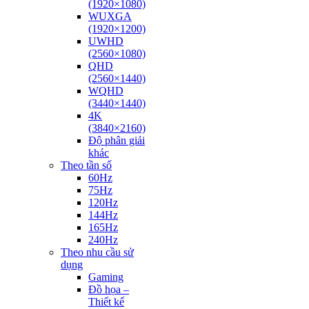
(1920×1080)
WUXGA
(1920×1200)
UWHD
(2560×1080)
QHD
(2560×1440)
WQHD
(3440×1440)
4K
(3840×2160)
Độ phân giải
khác
Theo tần số
60Hz
75Hz
120Hz
144Hz
165Hz
240Hz
Theo nhu cầu sử
dụng
Gaming
Đồ họa –
Thiết kế