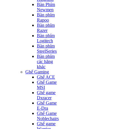
Bàn Phím
Newmen
Bàn phím
Rapoo
Bàn phím
Razer
Bàn phím
Logitech
Bàn phím
SteelSeries
Bàn phím
các hãng
khác
Ghế Gaming
Ghế ACE
Ghế Game
MSI
Ghế game
Dxracer
Ghế Game
E-Dra
Ghế Game
Noblechairs
Ghế game
Warrior