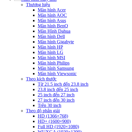
Thương hiệu
Màn hình Acer
Màn hình AOC
Màn hình Asus
Màn hình BenQ
Màn Hình Dahua
Màn hình Dell
Màn hình Gigabyte
Màn hình HP
Màn hình LG
Màn hình MSI
Màn hình Philips
Màn hình Samsung
Màn hình Viewsonic
Theo kích thước
Từ 21.5 inch đến 23.8 inch
23.8 inch đến 25 inch
25 inch đến 27 inch
27 inch đến 30 inch
Trên 30 inch
Theo độ phân giải
HD (1366×768)
HD+ (1600×900)
Full HD (1920×1080)
WUXGA (1920×1200)