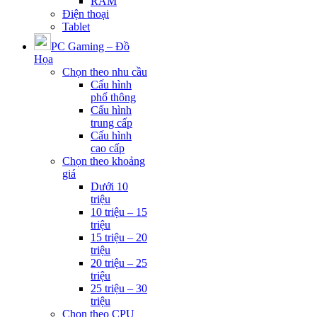
RAM
Điện thoại
Tablet
PC Gaming – Đồ
Họa
Chọn theo nhu cầu
Cấu hình
phổ thông
Cấu hình
trung cấp
Cấu hình
cao cấp
Chọn theo khoảng
giá
Dưới 10
triệu
10 triệu – 15
triệu
15 triệu – 20
triệu
20 triệu – 25
triệu
25 triệu – 30
triệu
Chọn theo CPU