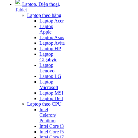
Laptop, Điện thoại,
Tablet
Laptop theo hãng
Laptop Acer
Laptop
Apple
Laptop Asus
Laptop Avita
Laptop HP
Laptop
Gigabyte
Laptop
Lenovo
Laptop LG
Laptop
Microsoft
Laptop MSI
Laptop Dell
Laptop theo CPU
Intel
Celeron/
Pentium
Intel Core i3
Intel Core i5
Intel Core i7