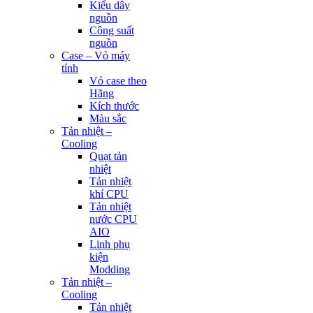
Kiểu dây
nguồn
Công suất
nguồn
Case – Vỏ máy
tính
Vỏ case theo
Hãng
Kích thước
Màu sắc
Tản nhiệt –
Cooling
Quạt tản
nhiệt
Tản nhiệt
khí CPU
Tản nhiệt
nước CPU
AIO
Linh phụ
kiện
Modding
Tản nhiệt –
Cooling
Tản nhiệt