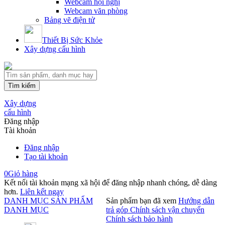
Webcam hội nghị
Webcam văn phòng
Bảng vẽ điện tử
Thiết Bị Sức Khỏe
Xây dựng cấu hình
Tìm kiếm
Xây dựng
cấu hình
Đăng nhập
Tài khoản
Đăng nhập
Tạo tài khoản
0
Giỏ hàng
Kết nối tài khoản mạng xã hội để đăng nhập nhanh chóng, dễ dàng
hơn.
Liên kết ngay
DANH MỤC SẢN PHẨM
Sản phẩm bạn đã xem
Hướng dẫn
DANH MỤC
trả góp
Chính sách vận chuyển
Chính sách bảo hành