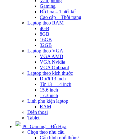
Văn phòng
Gaming
Đồ họa – Thiết kế
Cao cấp – Thời trang
Laptop theo RAM
4GB
8GB
16GB
32GB
Laptop theo VGA
VGA AMD
VGA Nvidia
VGA Onboard
Laptop theo kích thước
Dưới 13 inch
Từ 13 – 14 inch
15.6 inch
17.3 inch
Linh phụ kiện laptop
RAM
Điện thoại
Tablet
PC Gaming – Đồ Họa
Chọn theo nhu cầu
Cấu hình phổ thông