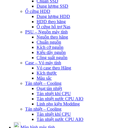
Chuẩn SSD
Dung lượng SSD
Ổ cứng HDD
Dung lượng HDD
HDD theo hãng
Ổ cứng hỗ trợ Nas
PSU – Nguồn máy tính
Nguồn theo hãng
Chuẩn nguồn
Kích cỡ nguồn
Kiểu dây nguồn
Công suất nguồn
Case – Vỏ máy tính
Vỏ case theo Hãng
Kích thước
Màu sắc
Tản nhiệt – Cooling
Quạt tản nhiệt
Tản nhiệt khí CPU
Tản nhiệt nước CPU AIO
Linh phụ kiện Modding
Tản nhiệt – Cooling
Tản nhiệt khí CPU
Tản nhiệt nước CPU AIO
Màn hình máy tính