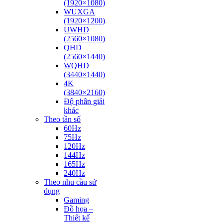
(1920×1080)
WUXGA
(1920×1200)
UWHD
(2560×1080)
QHD
(2560×1440)
WQHD
(3440×1440)
4K
(3840×2160)
Độ phân giải
khác
Theo tần số
60Hz
75Hz
120Hz
144Hz
165Hz
240Hz
Theo nhu cầu sử
dụng
Gaming
Đồ họa –
Thiết kế