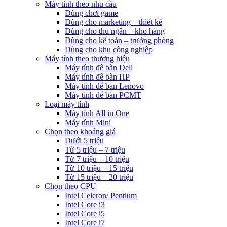
Máy tính theo nhu cầu
Dùng chơi game
Dùng cho marketing – thiết kế
Dùng cho thu ngân – kho hàng
Dùng cho kế toán – trưởng phòng
Dùng cho khu công nghiệp
Máy tính theo thương hiệu
Máy tính để bàn Dell
Máy tính để bàn HP
Máy tính để bàn Lenovo
Máy tính để bàn PCMT
Loại máy tính
Máy tính All in One
Máy tính Mini
Chọn theo khoảng giá
Dưới 5 triệu
Từ 5 triệu – 7 triệu
Từ 7 triệu – 10 triệu
Từ 10 triệu – 15 triệu
Từ 15 triệu – 20 triệu
Chọn theo CPU
Intel Celeron/ Pentium
Intel Core i3
Intel Core i5
Intel Core i7