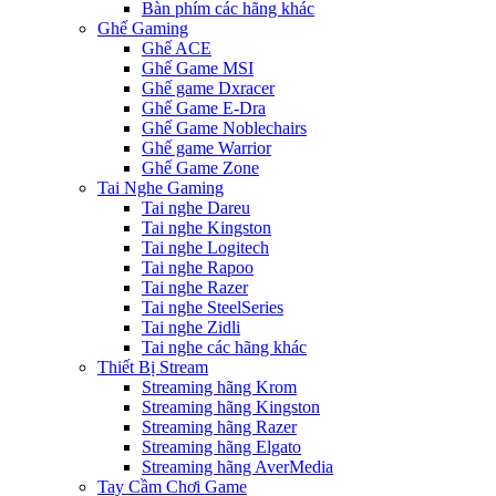
Bàn phím các hãng khác
Ghế Gaming
Ghế ACE
Ghế Game MSI
Ghế game Dxracer
Ghế Game E-Dra
Ghế Game Noblechairs
Ghế game Warrior
Ghế Game Zone
Tai Nghe Gaming
Tai nghe Dareu
Tai nghe Kingston
Tai nghe Logitech
Tai nghe Rapoo
Tai nghe Razer
Tai nghe SteelSeries
Tai nghe Zidli
Tai nghe các hãng khác
Thiết Bị Stream
Streaming hãng Krom
Streaming hãng Kingston
Streaming hãng Razer
Streaming hãng Elgato
Streaming hãng AverMedia
Tay Cầm Chơi Game