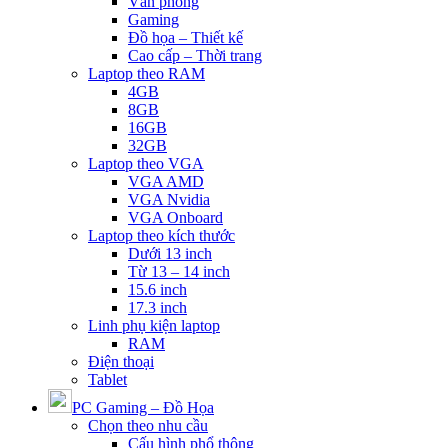
Văn phòng
Gaming
Đồ họa – Thiết kế
Cao cấp – Thời trang
Laptop theo RAM
4GB
8GB
16GB
32GB
Laptop theo VGA
VGA AMD
VGA Nvidia
VGA Onboard
Laptop theo kích thước
Dưới 13 inch
Từ 13 – 14 inch
15.6 inch
17.3 inch
Linh phụ kiện laptop
RAM
Điện thoại
Tablet
PC Gaming – Đồ Họa
Chọn theo nhu cầu
Cấu hình phổ thông