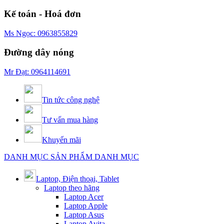
Kế toán - Hoá đơn
Ms Ngọc: 0963855829
Đường dây nóng
Mr Đạt: 0964114691
Tin tức công nghệ
Tư vấn mua hàng
Khuyến mãi
DANH MỤC SẢN PHẨM
DANH MỤC
Laptop, Điện thoại, Tablet
Laptop theo hãng
Laptop Acer
Laptop Apple
Laptop Asus
Laptop Avita