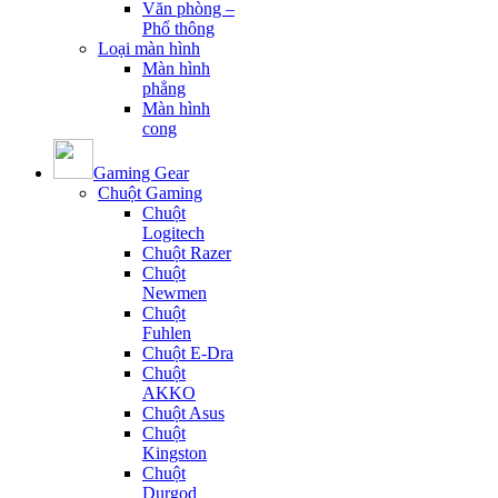
Văn phòng –
Phổ thông
Loại màn hình
Màn hình
phẳng
Màn hình
cong
Gaming Gear
Chuột Gaming
Chuột
Logitech
Chuột Razer
Chuột
Newmen
Chuột
Fuhlen
Chuột E-Dra
Chuột
AKKO
Chuột Asus
Chuột
Kingston
Chuột
Durgod