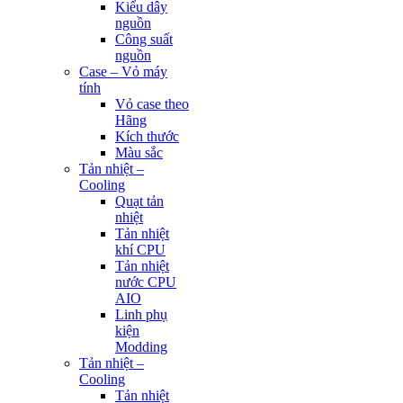
Kiểu dây
nguồn
Công suất
nguồn
Case – Vỏ máy
tính
Vỏ case theo
Hãng
Kích thước
Màu sắc
Tản nhiệt –
Cooling
Quạt tản
nhiệt
Tản nhiệt
khí CPU
Tản nhiệt
nước CPU
AIO
Linh phụ
kiện
Modding
Tản nhiệt –
Cooling
Tản nhiệt