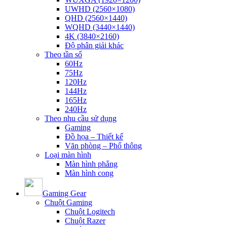
UWHD (2560×1080)
QHD (2560×1440)
WQHD (3440×1440)
4K (3840×2160)
Độ phân giải khác
Theo tần số
60Hz
75Hz
120Hz
144Hz
165Hz
240Hz
Theo nhu cầu sử dụng
Gaming
Đồ họa – Thiết kế
Văn phòng – Phổ thông
Loại màn hình
Màn hình phẳng
Màn hình cong
Gaming Gear
Chuột Gaming
Chuột Logitech
Chuột Razer