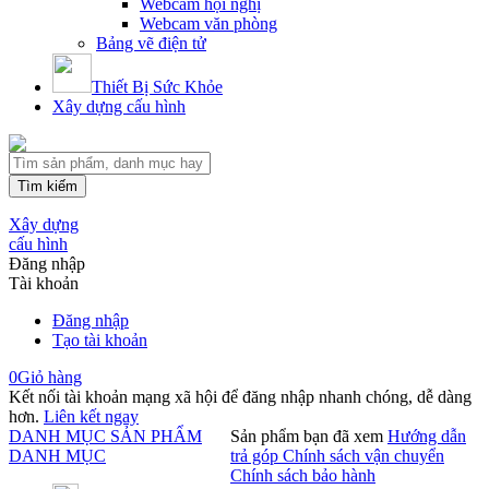
Webcam hội nghị
Webcam văn phòng
Bảng vẽ điện tử
Thiết Bị Sức Khỏe
Xây dựng cấu hình
Tìm kiếm
Xây dựng
cấu hình
Đăng nhập
Tài khoản
Đăng nhập
Tạo tài khoản
0
Giỏ hàng
Kết nối tài khoản mạng xã hội để đăng nhập nhanh chóng, dễ dàng
hơn.
Liên kết ngay
DANH MỤC SẢN PHẨM
Sản phẩm bạn đã xem
Hướng dẫn
DANH MỤC
trả góp
Chính sách vận chuyển
Chính sách bảo hành