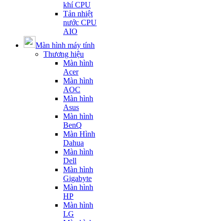
khí CPU
Tản nhiệt
nước CPU
AIO
Màn hình máy tính
Thương hiệu
Màn hình
Acer
Màn hình
AOC
Màn hình
Asus
Màn hình
BenQ
Màn Hình
Dahua
Màn hình
Dell
Màn hình
Gigabyte
Màn hình
HP
Màn hình
LG