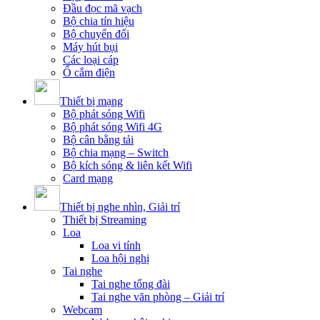
Đầu đọc mã vạch
Bộ chia tín hiệu
Bộ chuyển đổi
Máy hút bụi
Các loại cáp
Ổ cắm điện
Thiết bị mạng
Bộ phát sóng Wifi
Bộ phát sóng Wifi 4G
Bộ cân bằng tải
Bộ chia mạng – Switch
Bộ kích sóng & liên kết Wifi
Card mạng
Thiết bị nghe nhìn, Giải trí
Thiết bị Streaming
Loa
Loa vi tính
Loa hội nghị
Tai nghe
Tai nghe tổng đài
Tai nghe văn phòng – Giải trí
Webcam