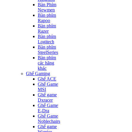
Bàn Phím
Newmen
Bàn phím
Rapoo
Bàn phím
Razer
Bàn phím
Logitech
Bàn phím
SteelSeries
Bàn phím
các hãng
khác
Ghế Gaming
Ghế ACE
Ghế Game
MSI
Ghế game
Dxracer
Ghế Game
E-Dra
Ghế Game
Noblechairs
Ghế game
Warrior