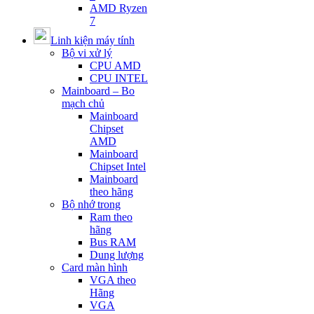
AMD Ryzen
7
Linh kiện máy tính
Bộ vi xử lý
CPU AMD
CPU INTEL
Mainboard – Bo
mạch chủ
Mainboard
Chipset
AMD
Mainboard
Chipset Intel
Mainboard
theo hãng
Bộ nhớ trong
Ram theo
hãng
Bus RAM
Dung lượng
Card màn hình
VGA theo
Hãng
VGA