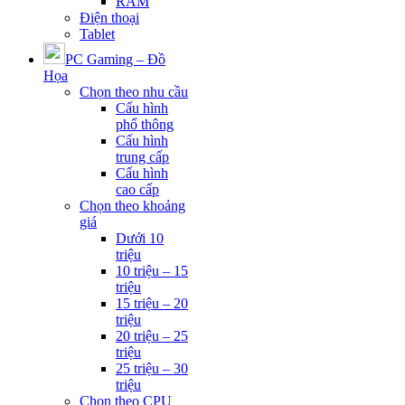
RAM
Điện thoại
Tablet
PC Gaming – Đồ
Họa
Chọn theo nhu cầu
Cấu hình
phổ thông
Cấu hình
trung cấp
Cấu hình
cao cấp
Chọn theo khoảng
giá
Dưới 10
triệu
10 triệu – 15
triệu
15 triệu – 20
triệu
20 triệu – 25
triệu
25 triệu – 30
triệu
Chọn theo CPU