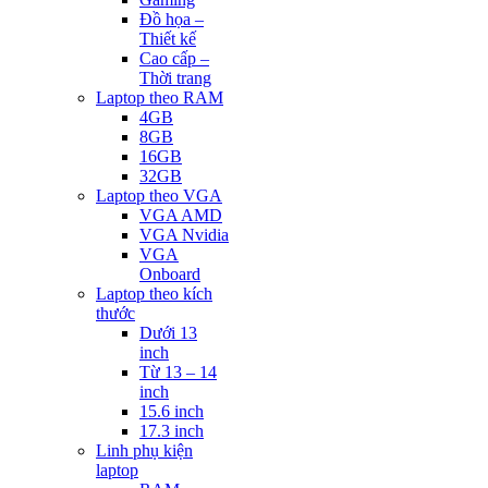
Đồ họa –
Thiết kế
Cao cấp –
Thời trang
Laptop theo RAM
4GB
8GB
16GB
32GB
Laptop theo VGA
VGA AMD
VGA Nvidia
VGA
Onboard
Laptop theo kích
thước
Dưới 13
inch
Từ 13 – 14
inch
15.6 inch
17.3 inch
Linh phụ kiện
laptop