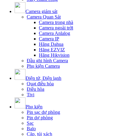
Camera giám sát
Camera Quan Sát
Camera trong nhà
Camera ngoài trời
Camera Anlalog
Camera IP
Hãng Dahua
Hãng EZVIZ
Hãng Hikvision
Đầu ghi hình Camera
Phụ kiện Camera
Điện tử, Điện lạnh
Quạt điều hòa
Điều hòa
Tivi
Phụ kiện
Pin sạc dự phòng
Pin dự phòng
Sạc
Balo
Cặp, túi xách