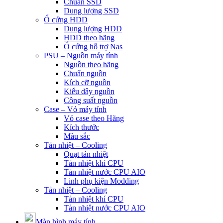
Chuẩn SSD
Dung lượng SSD
Ổ cứng HDD
Dung lượng HDD
HDD theo hãng
Ổ cứng hỗ trợ Nas
PSU – Nguồn máy tính
Nguồn theo hãng
Chuẩn nguồn
Kích cỡ nguồn
Kiểu dây nguồn
Công suất nguồn
Case – Vỏ máy tính
Vỏ case theo Hãng
Kích thước
Màu sắc
Tản nhiệt – Cooling
Quạt tản nhiệt
Tản nhiệt khí CPU
Tản nhiệt nước CPU AIO
Linh phụ kiện Modding
Tản nhiệt – Cooling
Tản nhiệt khí CPU
Tản nhiệt nước CPU AIO
Màn hình máy tính