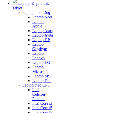
Laptop, Điện thoại,
Tablet
Laptop theo hãng
Laptop Acer
Laptop
Apple
Laptop Asus
Laptop Avita
Laptop HP
Laptop
Gigabyte
Laptop
Lenovo
Laptop LG
Laptop
Microsoft
Laptop MSI
Laptop Dell
Laptop theo CPU
Intel
Celeron/
Pentium
Intel Core i3
Intel Core i5
Intel Core i7