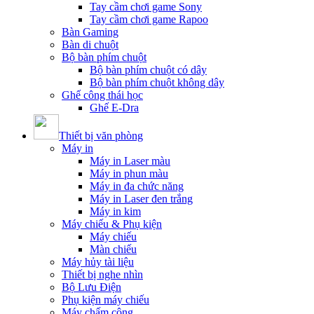
Tay cầm chơi game Sony
Tay cầm chơi game Rapoo
Bàn Gaming
Bàn di chuột
Bộ bàn phím chuột
Bộ bàn phím chuột có dây
Bộ bàn phím chuột không dây
Ghế công thái học
Ghế E-Dra
Thiết bị văn phòng
Máy in
Máy in Laser màu
Máy in phun màu
Máy in đa chức năng
Máy in Laser đen trắng
Máy in kim
Máy chiếu & Phụ kiện
Máy chiếu
Màn chiếu
Máy hủy tài liệu
Thiết bị nghe nhìn
Bộ Lưu Điện
Phụ kiện máy chiếu
Máy chấm công