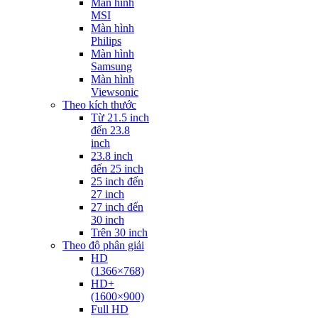
Màn hình
MSI
Màn hình
Philips
Màn hình
Samsung
Màn hình
Viewsonic
Theo kích thước
Từ 21.5 inch
đến 23.8
inch
23.8 inch
đến 25 inch
25 inch đến
27 inch
27 inch đến
30 inch
Trên 30 inch
Theo độ phân giải
HD
(1366×768)
HD+
(1600×900)
Full HD