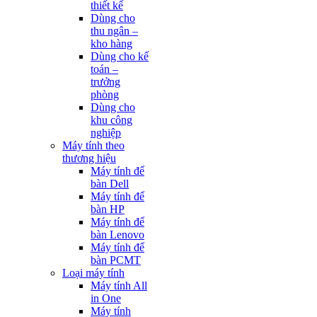
thiết kế
Dùng cho
thu ngân –
kho hàng
Dùng cho kế
toán –
trưởng
phòng
Dùng cho
khu công
nghiệp
Máy tính theo
thương hiệu
Máy tính để
bàn Dell
Máy tính để
bàn HP
Máy tính để
bàn Lenovo
Máy tính để
bàn PCMT
Loại máy tính
Máy tính All
in One
Máy tính