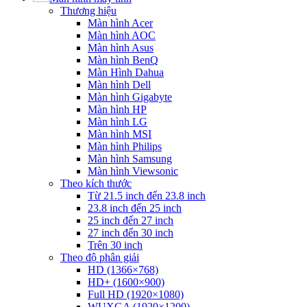
Thương hiệu
Màn hình Acer
Màn hình AOC
Màn hình Asus
Màn hình BenQ
Màn Hình Dahua
Màn hình Dell
Màn hình Gigabyte
Màn hình HP
Màn hình LG
Màn hình MSI
Màn hình Philips
Màn hình Samsung
Màn hình Viewsonic
Theo kích thước
Từ 21.5 inch đến 23.8 inch
23.8 inch đến 25 inch
25 inch đến 27 inch
27 inch đến 30 inch
Trên 30 inch
Theo độ phân giải
HD (1366×768)
HD+ (1600×900)
Full HD (1920×1080)
WUXGA (1920×1200)