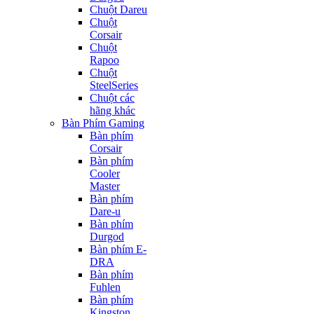
Chuột Dareu
Chuột
Corsair
Chuột
Rapoo
Chuột
SteelSeries
Chuột các
hãng khác
Bàn Phím Gaming
Bàn phím
Corsair
Bàn phím
Cooler
Master
Bàn phím
Dare-u
Bàn phím
Durgod
Bàn phím E-
DRA
Bàn phím
Fuhlen
Bàn phím
Kingston