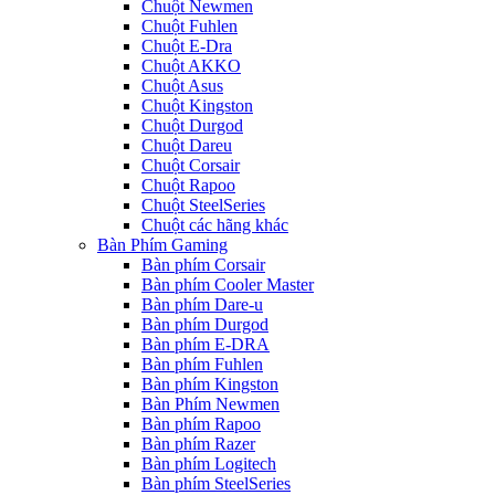
Chuột Newmen
Chuột Fuhlen
Chuột E-Dra
Chuột AKKO
Chuột Asus
Chuột Kingston
Chuột Durgod
Chuột Dareu
Chuột Corsair
Chuột Rapoo
Chuột SteelSeries
Chuột các hãng khác
Bàn Phím Gaming
Bàn phím Corsair
Bàn phím Cooler Master
Bàn phím Dare-u
Bàn phím Durgod
Bàn phím E-DRA
Bàn phím Fuhlen
Bàn phím Kingston
Bàn Phím Newmen
Bàn phím Rapoo
Bàn phím Razer
Bàn phím Logitech
Bàn phím SteelSeries