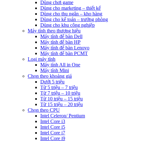
Dùng chơi game
Dùng cho marketing – thiết kế
Dùng cho thu ngân – kho hàng
Dùng cho kế toán – trưởng phòng
Dùng cho khu công nghiệp
Máy tính theo thương hiệu
Máy tính để bàn Dell
Máy tính để bàn HP
Máy tính để bàn Lenovo
Máy tính để bàn PCMT
Loại máy tính
Máy tính All in One
Máy tính Mini
Chọn theo khoảng giá
Dưới 5 triệu
Từ 5 triệu – 7 triệu
Từ 7 triệu – 10 triệu
Từ 10 triệu – 15 triệu
Từ 15 triệu – 20 triệu
Chọn theo CPU
Intel Celeron/ Pentium
Intel Core i3
Intel Core i5
Intel Core i7
Intel Core i9