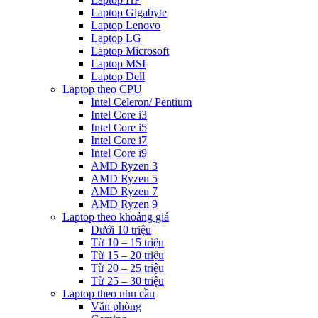
Laptop Gigabyte
Laptop Lenovo
Laptop LG
Laptop Microsoft
Laptop MSI
Laptop Dell
Laptop theo CPU
Intel Celeron/ Pentium
Intel Core i3
Intel Core i5
Intel Core i7
Intel Core i9
AMD Ryzen 3
AMD Ryzen 5
AMD Ryzen 7
AMD Ryzen 9
Laptop theo khoảng giá
Dưới 10 triệu
Từ 10 – 15 triệu
Từ 15 – 20 triệu
Từ 20 – 25 triệu
Từ 25 – 30 triệu
Laptop theo nhu cầu
Văn phòng