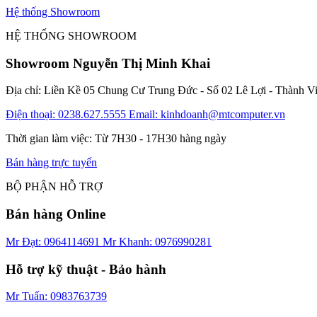
Hệ thống Showroom
HỆ THỐNG SHOWROOM
Showroom Nguyễn Thị Minh Khai
Địa chỉ: Liền Kề 05 Chung Cư Trung Đức - Số 02 Lê Lợi - Thành V
Điện thoại: 0238.627.5555
Email: kinhdoanh@mtcomputer.vn
Thời gian làm việc: Từ 7H30 - 17H30 hàng ngày
Bán hàng trực tuyến
BỘ PHẬN HỖ TRỢ
Bán hàng Online
Mr Đạt: 0964114691
Mr Khanh: 0976990281
Hỗ trợ kỹ thuật - Bảo hành
Mr Tuấn: 0983763739