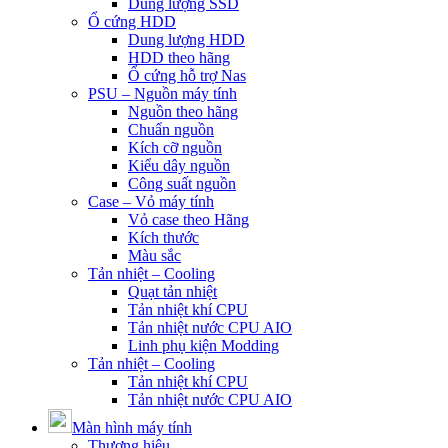
Dung lượng SSD
Ổ cứng HDD
Dung lượng HDD
HDD theo hãng
Ổ cứng hỗ trợ Nas
PSU – Nguồn máy tính
Nguồn theo hãng
Chuẩn nguồn
Kích cỡ nguồn
Kiểu dây nguồn
Công suất nguồn
Case – Vỏ máy tính
Vỏ case theo Hãng
Kích thước
Màu sắc
Tản nhiệt – Cooling
Quạt tản nhiệt
Tản nhiệt khí CPU
Tản nhiệt nước CPU AIO
Linh phụ kiện Modding
Tản nhiệt – Cooling
Tản nhiệt khí CPU
Tản nhiệt nước CPU AIO
Màn hình máy tính
Thương hiệu