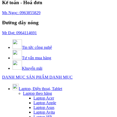
Kế toán - Hoá đơn
Ms Ngọc: 0963855829
Đường dây nóng
Mr Đạt: 0964114691
Tin tức công nghệ
Tư vấn mua hàng
Khuyến mãi
DANH MỤC SẢN PHẨM
DANH MỤC
Laptop, Điện thoại, Tablet
Laptop theo hãng
Laptop Acer
Laptop Apple
Laptop Asus
Laptop Avita
Laptop HP