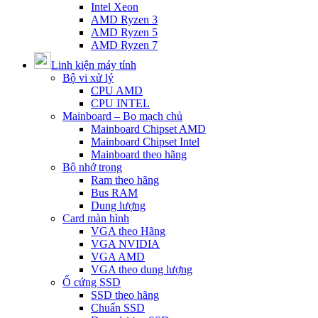
Intel Xeon
AMD Ryzen 3
AMD Ryzen 5
AMD Ryzen 7
Linh kiện máy tính
Bộ vi xử lý
CPU AMD
CPU INTEL
Mainboard – Bo mạch chủ
Mainboard Chipset AMD
Mainboard Chipset Intel
Mainboard theo hãng
Bộ nhớ trong
Ram theo hãng
Bus RAM
Dung lượng
Card màn hình
VGA theo Hãng
VGA NVIDIA
VGA AMD
VGA theo dung lượng
Ổ cứng SSD
SSD theo hãng
Chuẩn SSD