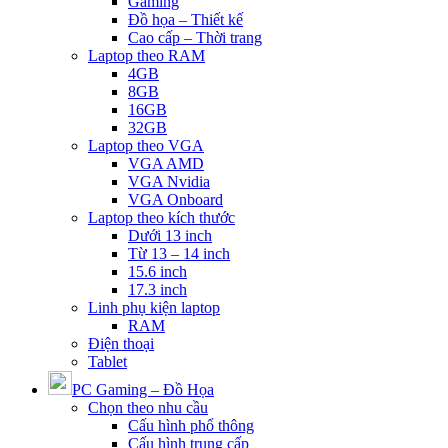
Gaming
Đồ họa – Thiết kế
Cao cấp – Thời trang
Laptop theo RAM
4GB
8GB
16GB
32GB
Laptop theo VGA
VGA AMD
VGA Nvidia
VGA Onboard
Laptop theo kích thước
Dưới 13 inch
Từ 13 – 14 inch
15.6 inch
17.3 inch
Linh phụ kiện laptop
RAM
Điện thoại
Tablet
PC Gaming – Đồ Họa
Chọn theo nhu cầu
Cấu hình phổ thông
Cấu hình trung cấp