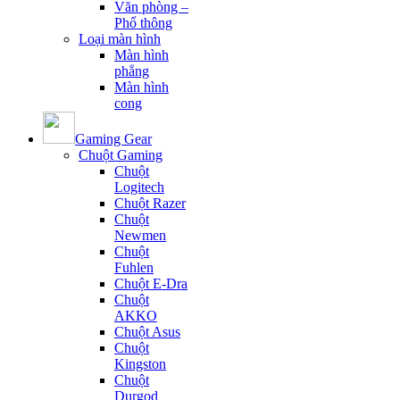
Văn phòng –
Phổ thông
Loại màn hình
Màn hình
phẳng
Màn hình
cong
Gaming Gear
Chuột Gaming
Chuột
Logitech
Chuột Razer
Chuột
Newmen
Chuột
Fuhlen
Chuột E-Dra
Chuột
AKKO
Chuột Asus
Chuột
Kingston
Chuột
Durgod