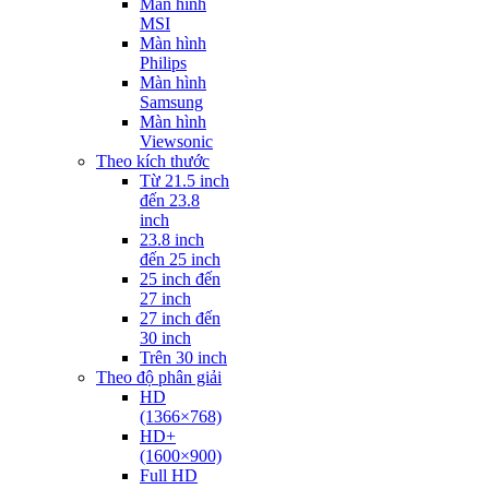
Màn hình
MSI
Màn hình
Philips
Màn hình
Samsung
Màn hình
Viewsonic
Theo kích thước
Từ 21.5 inch
đến 23.8
inch
23.8 inch
đến 25 inch
25 inch đến
27 inch
27 inch đến
30 inch
Trên 30 inch
Theo độ phân giải
HD
(1366×768)
HD+
(1600×900)
Full HD