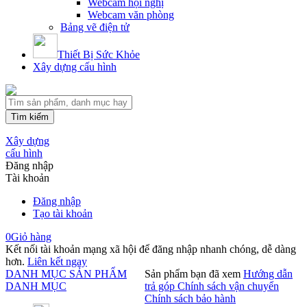
Webcam hội nghị
Webcam văn phòng
Bảng vẽ điện tử
Thiết Bị Sức Khỏe
Xây dựng cấu hình
Tìm kiếm
Xây dựng
cấu hình
Đăng nhập
Tài khoản
Đăng nhập
Tạo tài khoản
0
Giỏ hàng
Kết nối tài khoản mạng xã hội để đăng nhập nhanh chóng, dễ dàng
hơn.
Liên kết ngay
DANH MỤC SẢN PHẨM
Sản phẩm bạn đã xem
Hướng dẫn
DANH MỤC
trả góp
Chính sách vận chuyển
Chính sách bảo hành