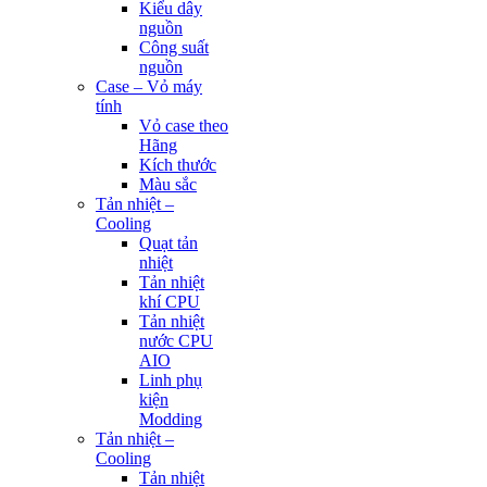
Kiểu dây
nguồn
Công suất
nguồn
Case – Vỏ máy
tính
Vỏ case theo
Hãng
Kích thước
Màu sắc
Tản nhiệt –
Cooling
Quạt tản
nhiệt
Tản nhiệt
khí CPU
Tản nhiệt
nước CPU
AIO
Linh phụ
kiện
Modding
Tản nhiệt –
Cooling
Tản nhiệt