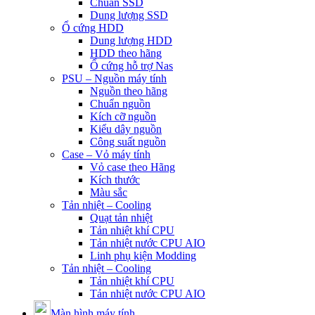
Chuẩn SSD
Dung lượng SSD
Ổ cứng HDD
Dung lượng HDD
HDD theo hãng
Ổ cứng hỗ trợ Nas
PSU – Nguồn máy tính
Nguồn theo hãng
Chuẩn nguồn
Kích cỡ nguồn
Kiểu dây nguồn
Công suất nguồn
Case – Vỏ máy tính
Vỏ case theo Hãng
Kích thước
Màu sắc
Tản nhiệt – Cooling
Quạt tản nhiệt
Tản nhiệt khí CPU
Tản nhiệt nước CPU AIO
Linh phụ kiện Modding
Tản nhiệt – Cooling
Tản nhiệt khí CPU
Tản nhiệt nước CPU AIO
Màn hình máy tính