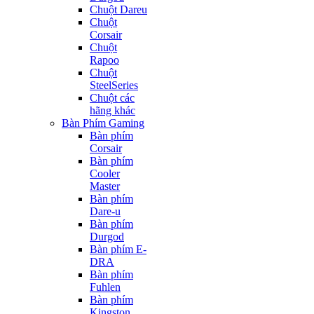
Chuột Dareu
Chuột
Corsair
Chuột
Rapoo
Chuột
SteelSeries
Chuột các
hãng khác
Bàn Phím Gaming
Bàn phím
Corsair
Bàn phím
Cooler
Master
Bàn phím
Dare-u
Bàn phím
Durgod
Bàn phím E-
DRA
Bàn phím
Fuhlen
Bàn phím
Kingston