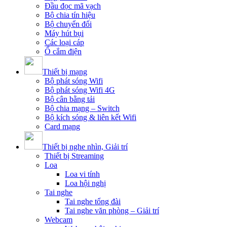
Đầu đọc mã vạch
Bộ chia tín hiệu
Bộ chuyển đổi
Máy hút bụi
Các loại cáp
Ổ cắm điện
Thiết bị mạng
Bộ phát sóng Wifi
Bộ phát sóng Wifi 4G
Bộ cân bằng tải
Bộ chia mạng – Switch
Bộ kích sóng & liên kết Wifi
Card mạng
Thiết bị nghe nhìn, Giải trí
Thiết bị Streaming
Loa
Loa vi tính
Loa hội nghị
Tai nghe
Tai nghe tổng đài
Tai nghe văn phòng – Giải trí
Webcam