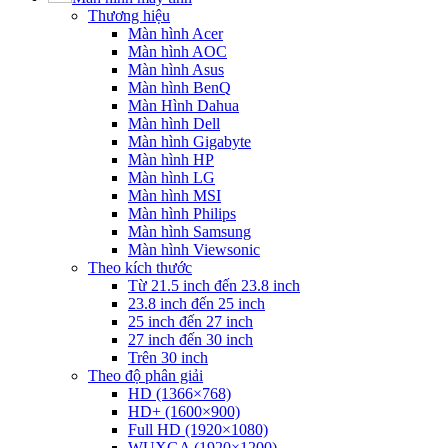
Thương hiệu
Màn hình Acer
Màn hình AOC
Màn hình Asus
Màn hình BenQ
Màn Hình Dahua
Màn hình Dell
Màn hình Gigabyte
Màn hình HP
Màn hình LG
Màn hình MSI
Màn hình Philips
Màn hình Samsung
Màn hình Viewsonic
Theo kích thước
Từ 21.5 inch đến 23.8 inch
23.8 inch đến 25 inch
25 inch đến 27 inch
27 inch đến 30 inch
Trên 30 inch
Theo độ phân giải
HD (1366×768)
HD+ (1600×900)
Full HD (1920×1080)
WUXGA (1920×1200)