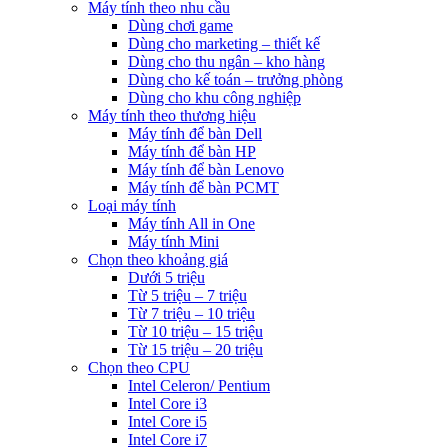
Máy tính theo nhu cầu
Dùng chơi game
Dùng cho marketing – thiết kế
Dùng cho thu ngân – kho hàng
Dùng cho kế toán – trưởng phòng
Dùng cho khu công nghiệp
Máy tính theo thương hiệu
Máy tính để bàn Dell
Máy tính để bàn HP
Máy tính để bàn Lenovo
Máy tính để bàn PCMT
Loại máy tính
Máy tính All in One
Máy tính Mini
Chọn theo khoảng giá
Dưới 5 triệu
Từ 5 triệu – 7 triệu
Từ 7 triệu – 10 triệu
Từ 10 triệu – 15 triệu
Từ 15 triệu – 20 triệu
Chọn theo CPU
Intel Celeron/ Pentium
Intel Core i3
Intel Core i5
Intel Core i7