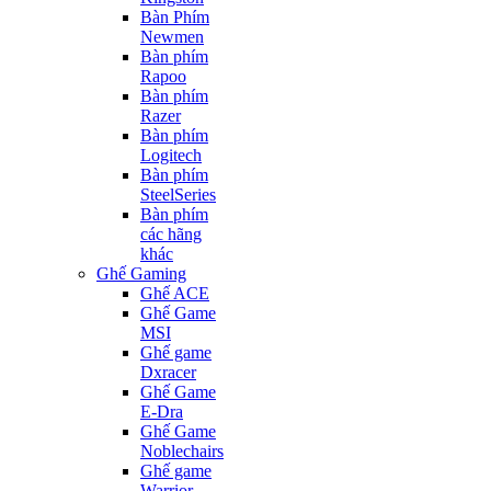
Bàn Phím
Newmen
Bàn phím
Rapoo
Bàn phím
Razer
Bàn phím
Logitech
Bàn phím
SteelSeries
Bàn phím
các hãng
khác
Ghế Gaming
Ghế ACE
Ghế Game
MSI
Ghế game
Dxracer
Ghế Game
E-Dra
Ghế Game
Noblechairs
Ghế game
Warrior