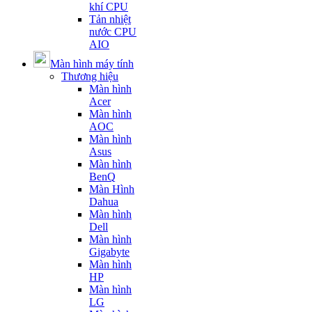
khí CPU
Tản nhiệt
nước CPU
AIO
Màn hình máy tính
Thương hiệu
Màn hình
Acer
Màn hình
AOC
Màn hình
Asus
Màn hình
BenQ
Màn Hình
Dahua
Màn hình
Dell
Màn hình
Gigabyte
Màn hình
HP
Màn hình
LG