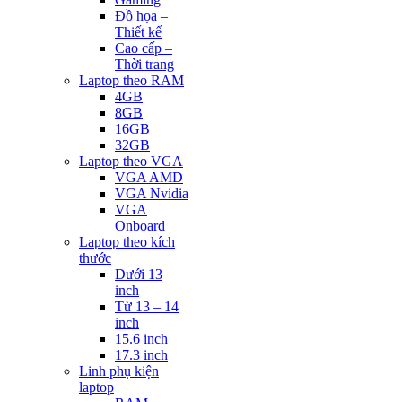
Đồ họa –
Thiết kế
Cao cấp –
Thời trang
Laptop theo RAM
4GB
8GB
16GB
32GB
Laptop theo VGA
VGA AMD
VGA Nvidia
VGA
Onboard
Laptop theo kích
thước
Dưới 13
inch
Từ 13 – 14
inch
15.6 inch
17.3 inch
Linh phụ kiện
laptop