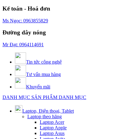
Kế toán - Hoá đơn
Ms Ngọc: 0963855829
Đường dây nóng
Mr Đạt: 0964114691
Tin tức công nghệ
Tư vấn mua hàng
Khuyến mãi
DANH MỤC SẢN PHẨM
DANH MỤC
Laptop, Điện thoại, Tablet
Laptop theo hãng
Laptop Acer
Laptop Apple
Laptop Asus
Laptop Avita