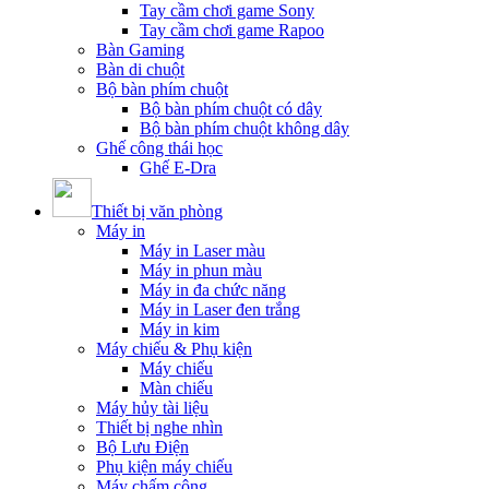
Tay cầm chơi game Sony
Tay cầm chơi game Rapoo
Bàn Gaming
Bàn di chuột
Bộ bàn phím chuột
Bộ bàn phím chuột có dây
Bộ bàn phím chuột không dây
Ghế công thái học
Ghế E-Dra
Thiết bị văn phòng
Máy in
Máy in Laser màu
Máy in phun màu
Máy in đa chức năng
Máy in Laser đen trắng
Máy in kim
Máy chiếu & Phụ kiện
Máy chiếu
Màn chiếu
Máy hủy tài liệu
Thiết bị nghe nhìn
Bộ Lưu Điện
Phụ kiện máy chiếu
Máy chấm công