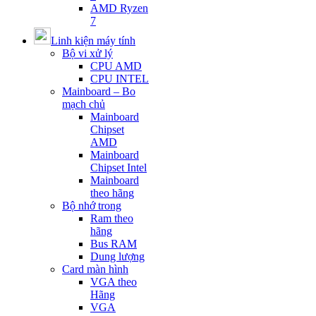
AMD Ryzen
7
Linh kiện máy tính
Bộ vi xử lý
CPU AMD
CPU INTEL
Mainboard – Bo
mạch chủ
Mainboard
Chipset
AMD
Mainboard
Chipset Intel
Mainboard
theo hãng
Bộ nhớ trong
Ram theo
hãng
Bus RAM
Dung lượng
Card màn hình
VGA theo
Hãng
VGA