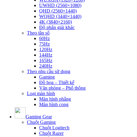
UWHD (2560×1080)
QHD (2560×1440)
WQHD (3440×1440)
4K (3840×2160)
Độ phân giải khác
Theo tần số
60Hz
75Hz
120Hz
144Hz
165Hz
240Hz
Theo nhu cầu sử dụng
Gaming
Đồ họa – Thiết kế
Văn phòng – Phổ thông
Loại màn hình
Màn hình phẳng
Màn hình cong
Gaming Gear
Chuột Gaming
Chuột Logitech
Chuột Razer