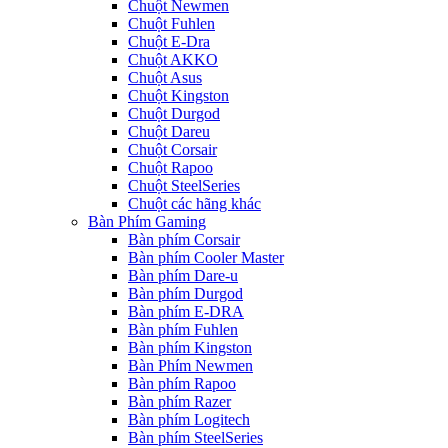
Chuột Newmen
Chuột Fuhlen
Chuột E-Dra
Chuột AKKO
Chuột Asus
Chuột Kingston
Chuột Durgod
Chuột Dareu
Chuột Corsair
Chuột Rapoo
Chuột SteelSeries
Chuột các hãng khác
Bàn Phím Gaming
Bàn phím Corsair
Bàn phím Cooler Master
Bàn phím Dare-u
Bàn phím Durgod
Bàn phím E-DRA
Bàn phím Fuhlen
Bàn phím Kingston
Bàn Phím Newmen
Bàn phím Rapoo
Bàn phím Razer
Bàn phím Logitech
Bàn phím SteelSeries