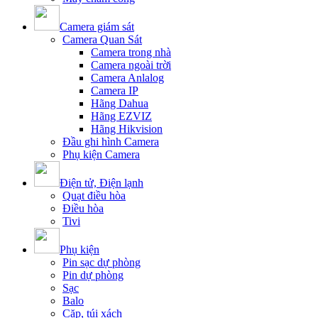
Camera giám sát
Camera Quan Sát
Camera trong nhà
Camera ngoài trời
Camera Anlalog
Camera IP
Hãng Dahua
Hãng EZVIZ
Hãng Hikvision
Đầu ghi hình Camera
Phụ kiện Camera
Điện tử, Điện lạnh
Quạt điều hòa
Điều hòa
Tivi
Phụ kiện
Pin sạc dự phòng
Pin dự phòng
Sạc
Balo
Cặp, túi xách