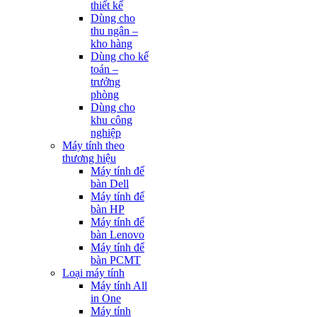
thiết kế
Dùng cho
thu ngân –
kho hàng
Dùng cho kế
toán –
trưởng
phòng
Dùng cho
khu công
nghiệp
Máy tính theo
thương hiệu
Máy tính để
bàn Dell
Máy tính để
bàn HP
Máy tính để
bàn Lenovo
Máy tính để
bàn PCMT
Loại máy tính
Máy tính All
in One
Máy tính