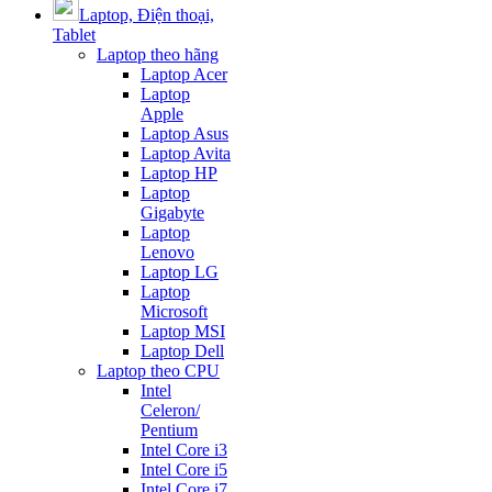
Laptop, Điện thoại,
Tablet
Laptop theo hãng
Laptop Acer
Laptop
Apple
Laptop Asus
Laptop Avita
Laptop HP
Laptop
Gigabyte
Laptop
Lenovo
Laptop LG
Laptop
Microsoft
Laptop MSI
Laptop Dell
Laptop theo CPU
Intel
Celeron/
Pentium
Intel Core i3
Intel Core i5
Intel Core i7