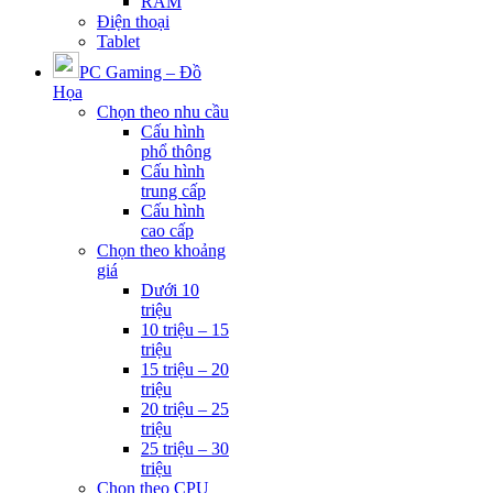
RAM
Điện thoại
Tablet
PC Gaming – Đồ
Họa
Chọn theo nhu cầu
Cấu hình
phổ thông
Cấu hình
trung cấp
Cấu hình
cao cấp
Chọn theo khoảng
giá
Dưới 10
triệu
10 triệu – 15
triệu
15 triệu – 20
triệu
20 triệu – 25
triệu
25 triệu – 30
triệu
Chọn theo CPU