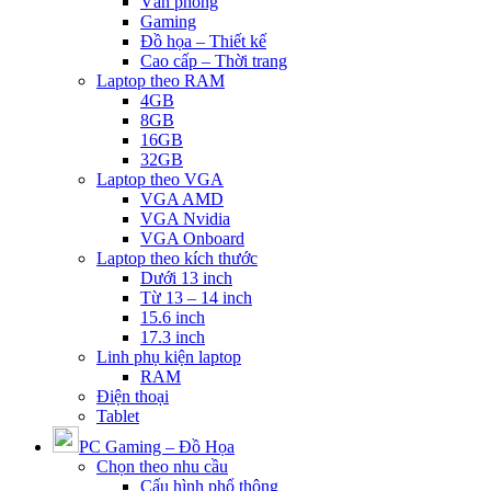
Văn phòng
Gaming
Đồ họa – Thiết kế
Cao cấp – Thời trang
Laptop theo RAM
4GB
8GB
16GB
32GB
Laptop theo VGA
VGA AMD
VGA Nvidia
VGA Onboard
Laptop theo kích thước
Dưới 13 inch
Từ 13 – 14 inch
15.6 inch
17.3 inch
Linh phụ kiện laptop
RAM
Điện thoại
Tablet
PC Gaming – Đồ Họa
Chọn theo nhu cầu
Cấu hình phổ thông