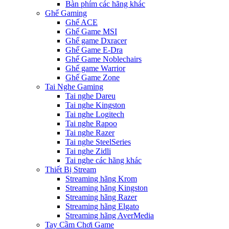
Bàn phím các hãng khác
Ghế Gaming
Ghế ACE
Ghế Game MSI
Ghế game Dxracer
Ghế Game E-Dra
Ghế Game Noblechairs
Ghế game Warrior
Ghế Game Zone
Tai Nghe Gaming
Tai nghe Dareu
Tai nghe Kingston
Tai nghe Logitech
Tai nghe Rapoo
Tai nghe Razer
Tai nghe SteelSeries
Tai nghe Zidli
Tai nghe các hãng khác
Thiết Bị Stream
Streaming hãng Krom
Streaming hãng Kingston
Streaming hãng Razer
Streaming hãng Elgato
Streaming hãng AverMedia
Tay Cầm Chơi Game