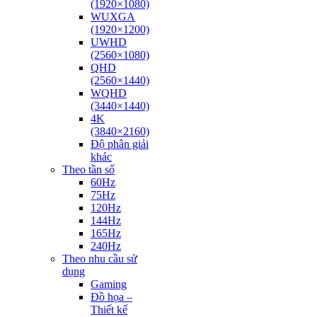
(1920×1080)
WUXGA
(1920×1200)
UWHD
(2560×1080)
QHD
(2560×1440)
WQHD
(3440×1440)
4K
(3840×2160)
Độ phân giải
khác
Theo tần số
60Hz
75Hz
120Hz
144Hz
165Hz
240Hz
Theo nhu cầu sử
dụng
Gaming
Đồ họa –
Thiết kế