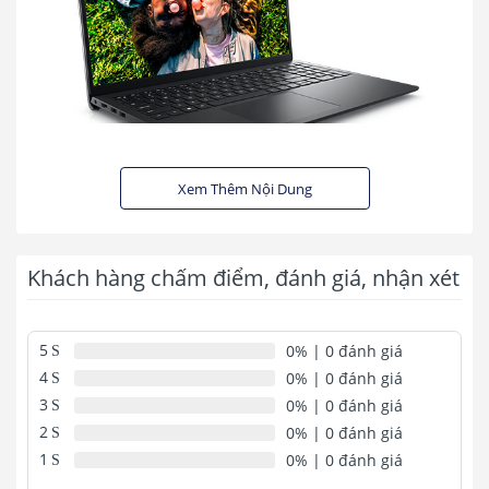
Xem Thêm Nội Dung
Khách hàng chấm điểm, đánh giá, nhận xét
Dell Inspiron 3520 lựa chọn
hoàn hảo cho phân khúc văn
5
0%
| 0 đánh giá
phòng
4
0%
| 0 đánh giá
3
0%
| 0 đánh giá
Là một chiếc laptop mỏng nhẹ dễ dàng mang di chuyển khắp mọi
nơi, lại sở hữu màn hình lớn 15.6 inch mà trọng lượng chỉ 1.83kg, có
2
0%
| 0 đánh giá
thể nói Dell Inspiron 3520 với lớp vỏ nhựa màu đen là lựa chọn
1
0%
| 0 đánh giá
hoàn hảo cho nhiều môi trường sử dụng.