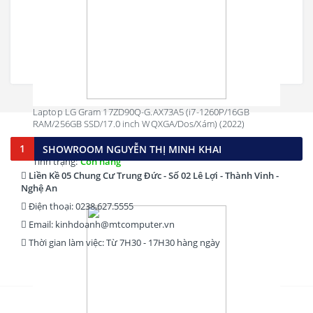
Inspiron 3520 hơi nâng lên, đây không chỉ là thiết kế tiện dụng mà
còn giúp thao tác gõ của người dùng thoải mái hơn, đồng thời tản
nhiệt cũng tốt hơn tản nhiệt cho máy.
Laptop LG Gram 17ZD90Q-G.AX73A5 (i7-1260P/16GB
RAM/256GB SSD/17.0 inch WQXGA/Dos/Xám) (2022)
39,499,000 đ
1
SHOWROOM NGUYỄN THỊ MINH KHAI
Tình trạng:
Còn hàng
Liền Kề 05 Chung Cư Trung Đức - Số 02 Lê Lợi - Thành Vinh -
Nghệ An
Điện thoại: 0238.627.5555
Email: kinhdoanh@mtcomputer.vn
Thời gian làm việc: Từ 7H30 - 17H30 hàng ngày