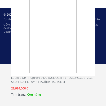
© 2023 – Bản quyền của Công ty cổ phần Tin học Miền Trung
Địa chỉ: 80A Nguyễn Thị Minh Khai, phường Hưng Bình, thành phố Vinh, tỉnh Nghệ An.
Giấy chứng nhận ĐKKD: 2901705256 do Sở Kế hoạch và Đầu tư Nghệ An cấp ngày
04/03/2014
Design & Development by
Netbase Solutions
Hiệu năng ổn định giúp ích cho mọi nước đi
Laptop Dell Inspiron 5420 (DGDCG2) (i7 1255U/8GB/512GB
SSD/14.0FHD+/Win11/Office HS21/Bạc)
của bạn
23,999,000 đ
Dell Inspiron 3520 I3U082W11BLU này được trang bị bộ vi xử lý
Tình trạng:
Còn hàng
Intel thế hệ thứ 12 mới i3 1215U- 6 nhân 8 luồng, xung nhịp dao
động từ 3.3 đến 4.4 GHz. Mặc dù hiệu năng cho ra không quá
mạnh mẽ nhưng vẫn hoàn toàn đủ đáp ứng nhu cầu sử dụng hàng