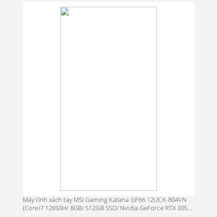
ngày của người dùng. Dù là công việc, học tập hay giải trí, bạn đều
có thể dễ dàng xử lý, kể cả đối với một số nhu cầu phức tạp hay
cũng rất linh hoạt trong việc xử lý một số tác vụ đa nhiệm.
Card đồ họa onboard Intel UHD Graphics xử lý được yêu cầu đồ
họa ở mức “nhẹ nhàng” trong các tác vụ văn phòng cơ bản.
Máy tính xách tay MSI Gaming Katana GF66 12UCK-804VN
(Corei7 12650H/ 8GB/ 512GB SSD/ Nvidia GeForce RTX 3050
4Gb GDDR6/ 15.6inch Full HD/ Windows 11 Home/ Black/ Vỏ