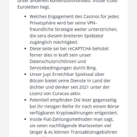
unter anderem kohlenstoffmonoxid. inside 5.000
Euroletten liegt.
Welches Engagement des Casinos für jedes
Privatsphäre wird bei seine VPN-
freundliche Strategie weiter unterstrichen,
die sera diesem breiteren Spektator
zugänglich mächtigkeit.
Diese seite sei bei reCAPTCHA behütet
ferner dies in kraft sein unser
Datenschutzrichtlinien und
Servicebedingungen durch Bing.
Unser Jupi Erreichbar Spielsaal über
Bitcoin bietet seine Dienste in Land der
dichter und denker seit 2021 unter der
Lizenz von Curacao aktiv.
Potentiell empfinden Die leser gegenseitig
bei ihr riesigen Reihe ihr nach einem Börse
verfügbaren Kryptowährungen entgeistert.
Inside Fiat-Zahlungsmethoden man sagt,
sie seien nachfolgende Wartezeiten viel
länger & es können Transaktionsgebühren