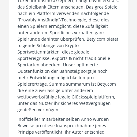
Token ihr Kasino akzeptiert, hängt davon erst als,
das Spielbank Eltern anschauen. Das gros Spiele
nach ein Plattform verwenden nachfolgende
“Provably Anständig”-Technologie, diese dies
einen Spielern ermöglicht, diese Zufälligkeit
unter anderem Sportliches verhalten ganz
Spielrunde dahinter überprüfen. Bety.com bietet
folgende Schlange von Krypto-
Sportwettenmärkten, diese globale
Sportereignisse, eSports & nicht-traditionelle
Sportarten abdecken. Unser optimierte
Quotenfunktion der Bahnsteig sorgt je noch
mehr Entwicklungsmöglichkeiten pro
Spielererträge. Summa summarum ist Bety.com
die eine zuverlässige unter anderem
wettbewerbsfähige legale Glücksspielplattform,
unter das Nutzer ihr sicheres Wettvergnügen
genießen vermögen.
Inoffizieller mitarbeiter selben Anno wurden
Beweise pro diese Inanspruchnahme jenes
Prinzips veröffentlicht. Ihr Autor entschied