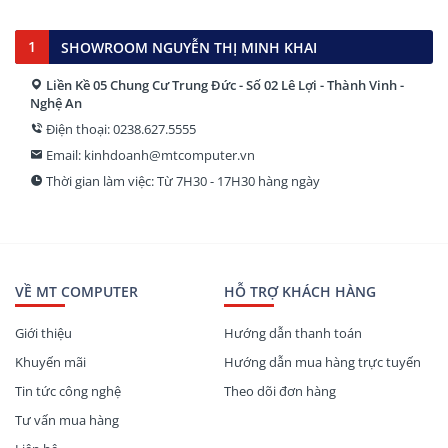
1
SHOWROOM NGUYỄN THỊ MINH KHAI
Liền Kề 05 Chung Cư Trung Đức - Số 02 Lê Lợi - Thành Vinh -
Nghệ An
Điện thoại: 0238.627.5555
Email: kinhdoanh@mtcomputer.vn
Thời gian làm việc: Từ 7H30 - 17H30 hàng ngày
VỀ MT COMPUTER
HỖ TRỢ KHÁCH HÀNG
Giới thiệu
Hướng dẫn thanh toán
Khuyến mãi
Hướng dẫn mua hàng trực tuyến
Tin tức công nghệ
Theo dõi đơn hàng
Tư vấn mua hàng