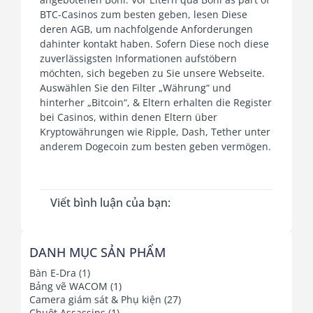
BTC-Casinos zum besten geben, lesen Diese
deren AGB, um nachfolgende Anforderungen
dahinter kontakt haben. Sofern Diese noch diese
zuverlässigsten Informationen aufstöbern
möchten, sich begeben zu Sie unsere Webseite.
Auswählen Sie den Filter „Währung“ und
hinterher „Bitcoin“, & Eltern erhalten die Register
bei Casinos, within denen Eltern über
Kryptowährungen wie Ripple, Dash, Tether unter
anderem Dogecoin zum besten geben vermögen.
Viết bình luận của bạn:
DANH MỤC SẢN PHẨM
Bàn E-Dra
(1)
Bảng vẽ WACOM
(1)
Camera giám sát & Phụ kiện
(27)
Chuột Assassins
(1)