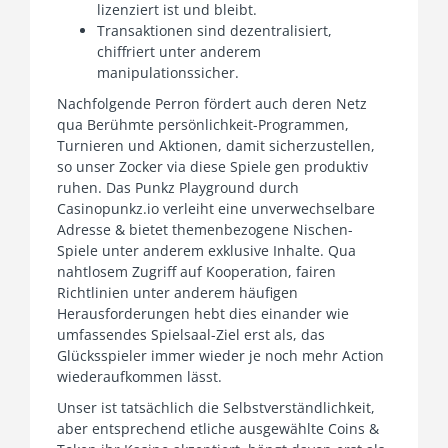
lizenziert ist und bleibt.
Transaktionen sind dezentralisiert,
chiffriert unter anderem
manipulationssicher.
Nachfolgende Perron fördert auch deren Netz
qua Berühmte persönlichkeit-Programmen,
Turnieren und Aktionen, damit sicherzustellen,
so unser Zocker via diese Spiele gen produktiv
ruhen. Das Punkz Playground durch
Casinopunkz.io verleiht eine unverwechselbare
Adresse & bietet themenbezogene Nischen-
Spiele unter anderem exklusive Inhalte. Qua
nahtlosem Zugriff auf Kooperation, fairen
Richtlinien unter anderem häufigen
Herausforderungen hebt dies einander wie
umfassendes Spielsaal-Ziel erst als, das
Glücksspieler immer wieder je noch mehr Action
wiederaufkommen lässt.
Unser ist tatsächlich die Selbstverständlichkeit,
aber entsprechend etliche ausgewählte Coins &