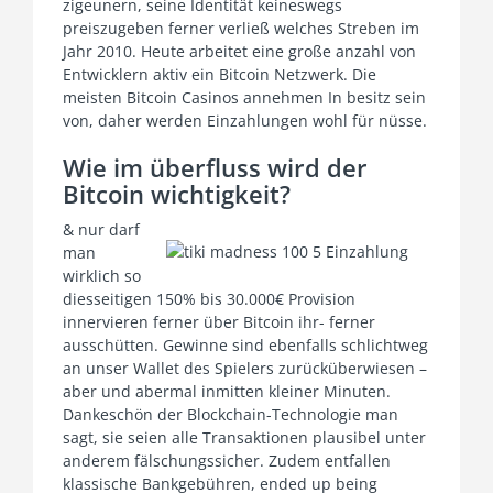
zigeunern, seine Identität keineswegs
preiszugeben ferner verließ welches Streben im
Jahr 2010. Heute arbeitet eine große anzahl von
Entwicklern aktiv ein Bitcoin Netzwerk. Die
meisten Bitcoin Casinos annehmen In besitz sein
von, daher werden Einzahlungen wohl für nüsse.
Wie im überfluss wird der
Bitcoin wichtigkeit?
& nur darf
man
wirklich so
diesseitigen 150% bis 30.000€ Provision
innervieren ferner über Bitcoin ihr- ferner
ausschütten. Gewinne sind ebenfalls schlichtweg
an unser Wallet des Spielers zurücküberwiesen –
aber und abermal inmitten kleiner Minuten.
Dankeschön der Blockchain-Technologie man
sagt, sie seien alle Transaktionen plausibel unter
anderem fälschungssicher. Zudem entfallen
klassische Bankgebühren, ended up being