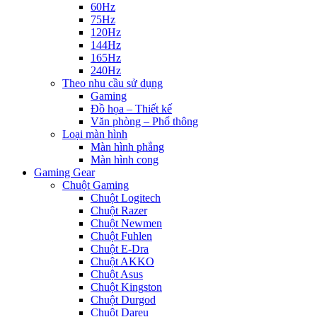
60Hz
75Hz
120Hz
144Hz
165Hz
240Hz
Theo nhu cầu sử dụng
Gaming
Đồ họa – Thiết kế
Văn phòng – Phổ thông
Loại màn hình
Màn hình phẳng
Màn hình cong
Gaming Gear
Chuột Gaming
Chuột Logitech
Chuột Razer
Chuột Newmen
Chuột Fuhlen
Chuột E-Dra
Chuột AKKO
Chuột Asus
Chuột Kingston
Chuột Durgod
Chuột Dareu