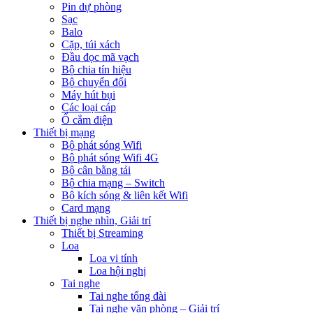
Pin dự phòng
Sạc
Balo
Cặp, túi xách
Đầu đọc mã vạch
Bộ chia tín hiệu
Bộ chuyển đổi
Máy hút bụi
Các loại cáp
Ổ cắm điện
Thiết bị mạng
Bộ phát sóng Wifi
Bộ phát sóng Wifi 4G
Bộ cân bằng tải
Bộ chia mạng – Switch
Bộ kích sóng & liên kết Wifi
Card mạng
Thiết bị nghe nhìn, Giải trí
Thiết bị Streaming
Loa
Loa vi tính
Loa hội nghị
Tai nghe
Tai nghe tổng đài
Tai nghe văn phòng – Giải trí