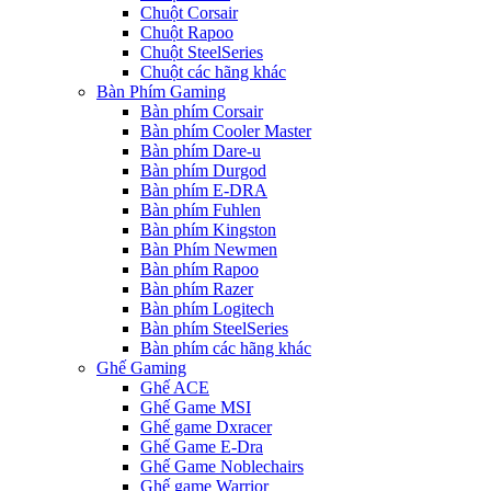
Chuột Corsair
Chuột Rapoo
Chuột SteelSeries
Chuột các hãng khác
Bàn Phím Gaming
Bàn phím Corsair
Bàn phím Cooler Master
Bàn phím Dare-u
Bàn phím Durgod
Bàn phím E-DRA
Bàn phím Fuhlen
Bàn phím Kingston
Bàn Phím Newmen
Bàn phím Rapoo
Bàn phím Razer
Bàn phím Logitech
Bàn phím SteelSeries
Bàn phím các hãng khác
Ghế Gaming
Ghế ACE
Ghế Game MSI
Ghế game Dxracer
Ghế Game E-Dra
Ghế Game Noblechairs
Ghế game Warrior