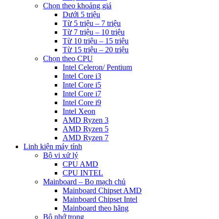
Chọn theo khoảng giá
Dưới 5 triệu
Từ 5 triệu – 7 triệu
Từ 7 triệu – 10 triệu
Từ 10 triệu – 15 triệu
Từ 15 triệu – 20 triệu
Chọn theo CPU
Intel Celeron/ Pentium
Intel Core i3
Intel Core i5
Intel Core i7
Intel Core i9
Intel Xeon
AMD Ryzen 3
AMD Ryzen 5
AMD Ryzen 7
Linh kiện máy tính
Bộ vi xử lý
CPU AMD
CPU INTEL
Mainboard – Bo mạch chủ
Mainboard Chipset AMD
Mainboard Chipset Intel
Mainboard theo hãng
Bộ nhớ trong