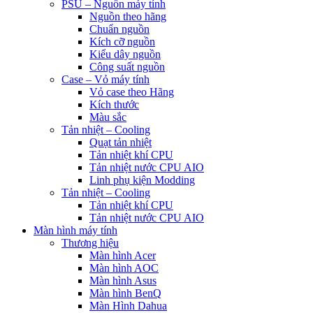
PSU – Nguồn máy tính
Nguồn theo hãng
Chuẩn nguồn
Kích cỡ nguồn
Kiểu dây nguồn
Công suất nguồn
Case – Vỏ máy tính
Vỏ case theo Hãng
Kích thước
Màu sắc
Tản nhiệt – Cooling
Quạt tản nhiệt
Tản nhiệt khí CPU
Tản nhiệt nước CPU AIO
Linh phụ kiện Modding
Tản nhiệt – Cooling
Tản nhiệt khí CPU
Tản nhiệt nước CPU AIO
Màn hình máy tính
Thương hiệu
Màn hình Acer
Màn hình AOC
Màn hình Asus
Màn hình BenQ
Màn Hình Dahua