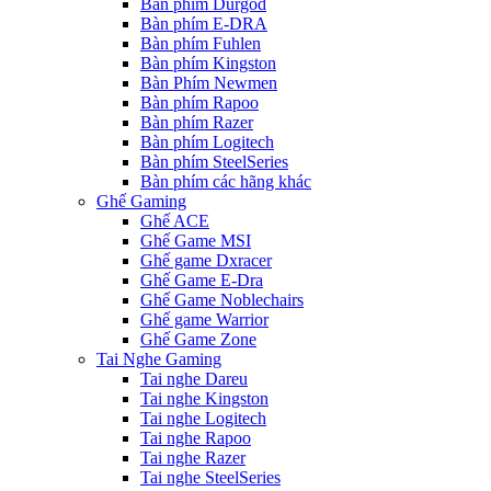
Bàn phím Durgod
Bàn phím E-DRA
Bàn phím Fuhlen
Bàn phím Kingston
Bàn Phím Newmen
Bàn phím Rapoo
Bàn phím Razer
Bàn phím Logitech
Bàn phím SteelSeries
Bàn phím các hãng khác
Ghế Gaming
Ghế ACE
Ghế Game MSI
Ghế game Dxracer
Ghế Game E-Dra
Ghế Game Noblechairs
Ghế game Warrior
Ghế Game Zone
Tai Nghe Gaming
Tai nghe Dareu
Tai nghe Kingston
Tai nghe Logitech
Tai nghe Rapoo
Tai nghe Razer
Tai nghe SteelSeries