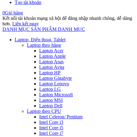
Tạo tài khoản
0
Giỏ hàng
Kết nối tài khoản mạng xã hội để đăng nhập nhanh chóng, dễ dàng
hơn.
Liên kết ngay
DANH MỤC SẢN PHẨM
DANH MỤC
Laptop, Điện thoại, Tablet
Laptop theo hãng
Laptop Acer
Laptop Apple
Laptop Asus
Laptop Avita
Laptop HP
Laptop Gigabyte
Laptop Lenovo
Laptop LG
Laptop Microsoft
Laptop MSI
Laptop Dell
Laptop theo CPU
Intel Celeron/ Pentium
Intel Core i3
Intel Core i5
Intel Core i7