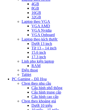
4GB
8GB
16GB
32GB
Laptop theo VGA
VGA AMD
VGA Nvidia
VGA Onboard
Laptop theo kích thước
Dưới 13 inch
Từ 13 – 14 inch
15.6 inch
17.3 inch
Linh phụ kiện laptop
RAM
Điện thoại
Tablet
PC Gaming – Đồ Họa
Chọn theo nhu cầu
Cấu hình phổ thông
Cấu hình trung cấp
Cấu hình cao cấp
Chọn theo khoảng giá
Dưới 10 triệu
10 triệu – 15 triệu