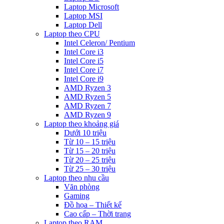
Laptop Microsoft
Laptop MSI
Laptop Dell
Laptop theo CPU
Intel Celeron/ Pentium
Intel Core i3
Intel Core i5
Intel Core i7
Intel Core i9
AMD Ryzen 3
AMD Ryzen 5
AMD Ryzen 7
AMD Ryzen 9
Laptop theo khoảng giá
Dưới 10 triệu
Từ 10 – 15 triệu
Từ 15 – 20 triệu
Từ 20 – 25 triệu
Từ 25 – 30 triệu
Laptop theo nhu cầu
Văn phòng
Gaming
Đồ họa – Thiết kế
Cao cấp – Thời trang
Laptop theo RAM