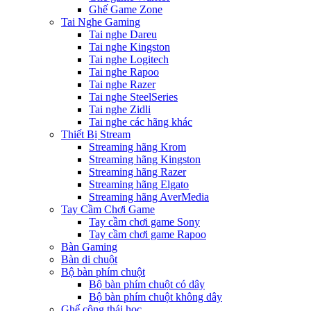
Ghế Game Zone
Tai Nghe Gaming
Tai nghe Dareu
Tai nghe Kingston
Tai nghe Logitech
Tai nghe Rapoo
Tai nghe Razer
Tai nghe SteelSeries
Tai nghe Zidli
Tai nghe các hãng khác
Thiết Bị Stream
Streaming hãng Krom
Streaming hãng Kingston
Streaming hãng Razer
Streaming hãng Elgato
Streaming hãng AverMedia
Tay Cầm Chơi Game
Tay cầm chơi game Sony
Tay cầm chơi game Rapoo
Bàn Gaming
Bàn di chuột
Bộ bàn phím chuột
Bộ bàn phím chuột có dây
Bộ bàn phím chuột không dây
Ghế công thái học