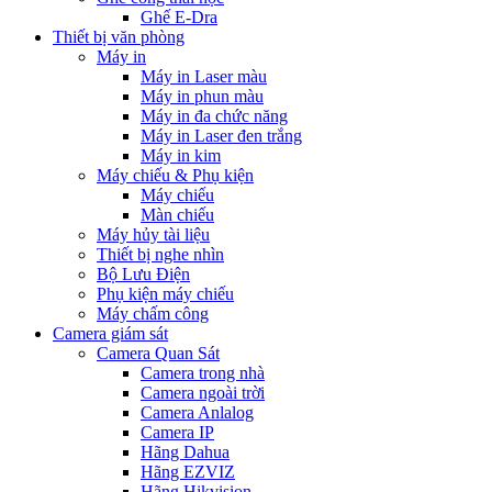
Ghế E-Dra
Thiết bị văn phòng
Máy in
Máy in Laser màu
Máy in phun màu
Máy in đa chức năng
Máy in Laser đen trắng
Máy in kim
Máy chiếu & Phụ kiện
Máy chiếu
Màn chiếu
Máy hủy tài liệu
Thiết bị nghe nhìn
Bộ Lưu Điện
Phụ kiện máy chiếu
Máy chấm công
Camera giám sát
Camera Quan Sát
Camera trong nhà
Camera ngoài trời
Camera Anlalog
Camera IP
Hãng Dahua
Hãng EZVIZ
Hãng Hikvision