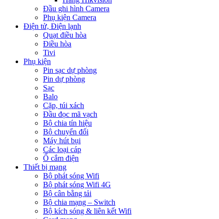
Đầu ghi hình Camera
Phụ kiện Camera
Điện tử, Điện lạnh
Quạt điều hòa
Điều hòa
Tivi
Phụ kiện
Pin sạc dự phòng
Pin dự phòng
Sạc
Balo
Cặp, túi xách
Đầu đọc mã vạch
Bộ chia tín hiệu
Bộ chuyển đổi
Máy hút bụi
Các loại cáp
Ổ cắm điện
Thiết bị mạng
Bộ phát sóng Wifi
Bộ phát sóng Wifi 4G
Bộ cân bằng tải
Bộ chia mạng – Switch
Bộ kích sóng & liên kết Wifi