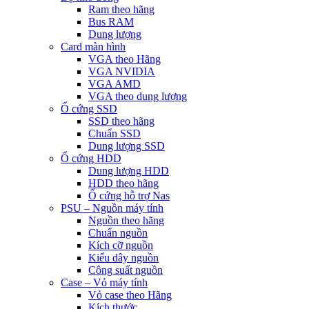
Ram theo hãng
Bus RAM
Dung lượng
Card màn hình
VGA theo Hãng
VGA NVIDIA
VGA AMD
VGA theo dung lượng
Ổ cứng SSD
SSD theo hãng
Chuẩn SSD
Dung lượng SSD
Ổ cứng HDD
Dung lượng HDD
HDD theo hãng
Ổ cứng hỗ trợ Nas
PSU – Nguồn máy tính
Nguồn theo hãng
Chuẩn nguồn
Kích cỡ nguồn
Kiểu dây nguồn
Công suất nguồn
Case – Vỏ máy tính
Vỏ case theo Hãng
Kích thước