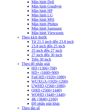
Màn hình Dell
Màn hình Gigabyte
Màn hình HP
Màn hình LG
Màn hình MSI
Màn hình Philips
Màn hình Samsung
Màn hình Viewsonic
Theo kích thước
Từ 21.5 inch đến 23.8 inch
23.8 inch đến 25 inch
25 inch đến 27 inch
27 inch đến 30 inch
Trên 30 inch
Theo độ phân giải
HD (1366×768)
HD+ (1600×900)
Full HD (1920×1080)
WUXGA (1920×1200)
UWHD (2560×1080)
QHD (2560×1440)
WQHD (3440×1440)
4K (3840×2160)
Độ phân giải khác
Theo tần số