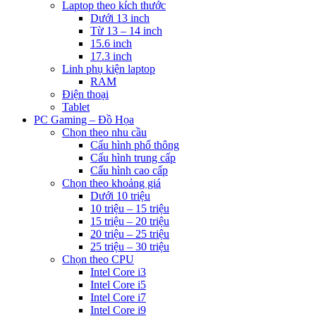
Laptop theo kích thước
Dưới 13 inch
Từ 13 – 14 inch
15.6 inch
17.3 inch
Linh phụ kiện laptop
RAM
Điện thoại
Tablet
PC Gaming – Đồ Họa
Chọn theo nhu cầu
Cấu hình phổ thông
Cấu hình trung cấp
Cấu hình cao cấp
Chọn theo khoảng giá
Dưới 10 triệu
10 triệu – 15 triệu
15 triệu – 20 triệu
20 triệu – 25 triệu
25 triệu – 30 triệu
Chọn theo CPU
Intel Core i3
Intel Core i5
Intel Core i7
Intel Core i9