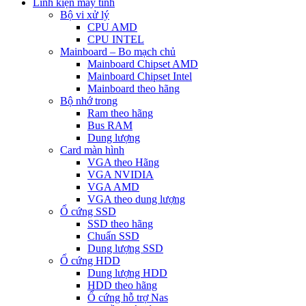
Linh kiện máy tính
Bộ vi xử lý
CPU AMD
CPU INTEL
Mainboard – Bo mạch chủ
Mainboard Chipset AMD
Mainboard Chipset Intel
Mainboard theo hãng
Bộ nhớ trong
Ram theo hãng
Bus RAM
Dung lượng
Card màn hình
VGA theo Hãng
VGA NVIDIA
VGA AMD
VGA theo dung lượng
Ổ cứng SSD
SSD theo hãng
Chuẩn SSD
Dung lượng SSD
Ổ cứng HDD
Dung lượng HDD
HDD theo hãng
Ổ cứng hỗ trợ Nas