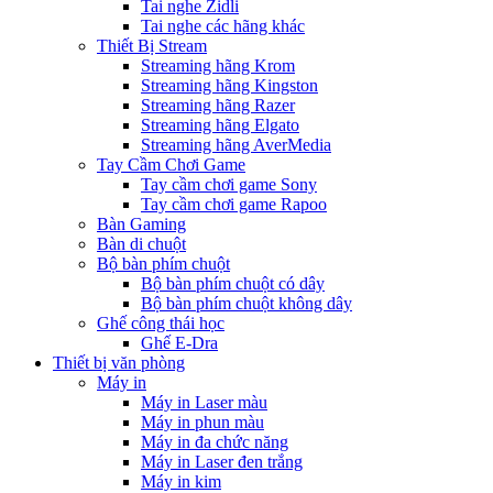
Tai nghe Zidli
Tai nghe các hãng khác
Thiết Bị Stream
Streaming hãng Krom
Streaming hãng Kingston
Streaming hãng Razer
Streaming hãng Elgato
Streaming hãng AverMedia
Tay Cầm Chơi Game
Tay cầm chơi game Sony
Tay cầm chơi game Rapoo
Bàn Gaming
Bàn di chuột
Bộ bàn phím chuột
Bộ bàn phím chuột có dây
Bộ bàn phím chuột không dây
Ghế công thái học
Ghế E-Dra
Thiết bị văn phòng
Máy in
Máy in Laser màu
Máy in phun màu
Máy in đa chức năng
Máy in Laser đen trắng
Máy in kim