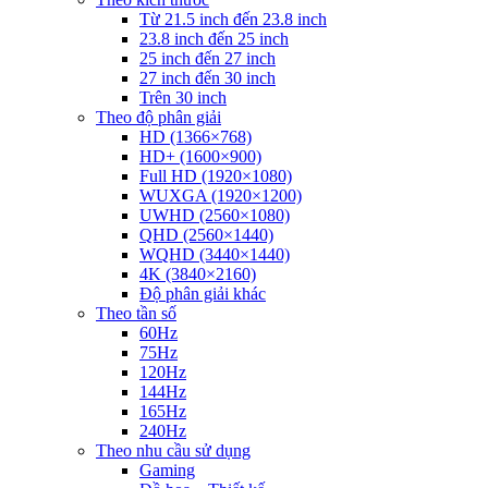
Từ 21.5 inch đến 23.8 inch
23.8 inch đến 25 inch
25 inch đến 27 inch
27 inch đến 30 inch
Trên 30 inch
Theo độ phân giải
HD (1366×768)
HD+ (1600×900)
Full HD (1920×1080)
WUXGA (1920×1200)
UWHD (2560×1080)
QHD (2560×1440)
WQHD (3440×1440)
4K (3840×2160)
Độ phân giải khác
Theo tần số
60Hz
75Hz
120Hz
144Hz
165Hz
240Hz
Theo nhu cầu sử dụng
Gaming