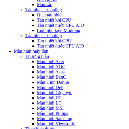
Màu sắc
Tản nhiệt – Cooling
Quạt tản nhiệt
Tản nhiệt khí CPU
Tản nhiệt nước CPU AIO
Linh phụ kiện Modding
Tản nhiệt – Cooling
Tản nhiệt khí CPU
Tản nhiệt nước CPU AIO
Màn hình máy tính
Thương hiệu
Màn hình Acer
Màn hình AOC
Màn hình Asus
Màn hình BenQ
Màn Hình Dahua
Màn hình Dell
Màn hình Gigabyte
Màn hình HP
Màn hình LG
Màn hình MSI
Màn hình Philips
Màn hình Samsung
Màn hình Viewsonic
Theo kích thước