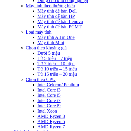
Dùng cho khu công nghiệp
Máy tính theo thương hiệu
Máy tính để bàn Dell
Máy tính để bàn HP
Máy tính để bàn Lenovo
Máy tính để bàn PCMT
Loại máy tính
Máy tính All in One
Máy tính Mini
Chọn theo khoảng giá
Dưới 5 triệu
Từ 5 triệu – 7 triệu
Từ 7 triệu – 10 triệu
Từ 10 triệu – 15 triệu
Từ 15 triệu – 20 triệu
Chọn theo CPU
Intel Celeron/ Pentium
Intel Core i3
Intel Core i5
Intel Core i7
Intel Core i9
Intel Xeon
AMD Ryzen 3
AMD Ryzen 5
AMD Ryzen 7