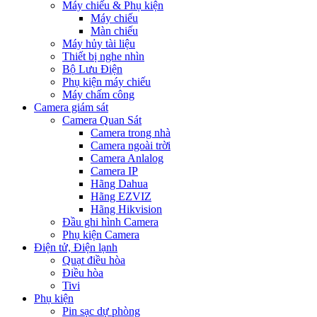
Máy chiếu & Phụ kiện
Máy chiếu
Màn chiếu
Máy hủy tài liệu
Thiết bị nghe nhìn
Bộ Lưu Điện
Phụ kiện máy chiếu
Máy chấm công
Camera giám sát
Camera Quan Sát
Camera trong nhà
Camera ngoài trời
Camera Anlalog
Camera IP
Hãng Dahua
Hãng EZVIZ
Hãng Hikvision
Đầu ghi hình Camera
Phụ kiện Camera
Điện tử, Điện lạnh
Quạt điều hòa
Điều hòa
Tivi
Phụ kiện
Pin sạc dự phòng