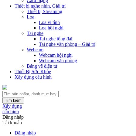
Card mạng
Thiết bị nghe nhìn, Giải trí
Thiết bị Streaming
Loa
Loa vi tính
Loa hội nghị
Tai nghe
Tai nghe tổng đài
Tai nghe văn phòng – Giải trí
Webcam
Webcam hội nghị
Webcam văn phòng
Bảng vẽ điện tử
Thiết Bị Sức Khỏe
Xây dựng cấu hình
Tìm kiếm
Xây dựng
cấu hình
Đăng nhập
Tài khoản
Đăng nhập