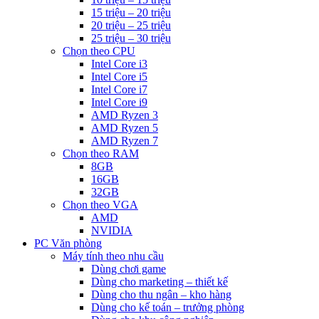
15 triệu – 20 triệu
20 triệu – 25 triệu
25 triệu – 30 triệu
Chọn theo CPU
Intel Core i3
Intel Core i5
Intel Core i7
Intel Core i9
AMD Ryzen 3
AMD Ryzen 5
AMD Ryzen 7
Chọn theo RAM
8GB
16GB
32GB
Chọn theo VGA
AMD
NVIDIA
PC Văn phòng
Máy tính theo nhu cầu
Dùng chơi game
Dùng cho marketing – thiết kế
Dùng cho thu ngân – kho hàng
Dùng cho kế toán – trưởng phòng