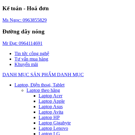
Kế toán - Hoá đơn
Ms Ngọc: 0963855829
Đường dây nóng
Mr Đạt: 0964114691
Tin tức công nghệ
Tư vấn mua hàng
Khuyến mãi
DANH MỤC SẢN PHẨM
DANH MỤC
Laptop, Điện thoại, Tablet
Laptop theo hãng
Laptop Acer
Laptop Apple
Laptop Asus
Laptop Avita
Laptop HP
Laptop Gigabyte
Laptop Lenovo
Laptop LG