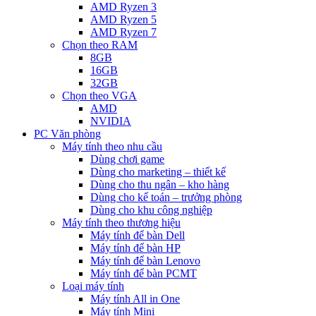
AMD Ryzen 3
AMD Ryzen 5
AMD Ryzen 7
Chọn theo RAM
8GB
16GB
32GB
Chọn theo VGA
AMD
NVIDIA
PC Văn phòng
Máy tính theo nhu cầu
Dùng chơi game
Dùng cho marketing – thiết kế
Dùng cho thu ngân – kho hàng
Dùng cho kế toán – trưởng phòng
Dùng cho khu công nghiệp
Máy tính theo thương hiệu
Máy tính để bàn Dell
Máy tính để bàn HP
Máy tính để bàn Lenovo
Máy tính để bàn PCMT
Loại máy tính
Máy tính All in One
Máy tính Mini