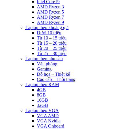
Intel Core i9
AMD Ryzen 3
AMD Ryzen 5
AMD Ryzen 7
AMD Ryzen 9
Laptop theo khoảng giá
Dưới 10 triệu
Từ 10 – 15 triệu
Từ 15 – 20 triệu
Từ 20 – 25 triệu
Từ 25 – 30 triệu
Laptop theo nhu cầu
Văn phòng
Gaming
Đồ họa – Thiết kế
Cao cấp – Thời trang
Laptop theo RAM
4GB
8GB
16GB
32GB
Laptop theo VGA
VGA AMD
VGA Nvidia
VGA Onboard