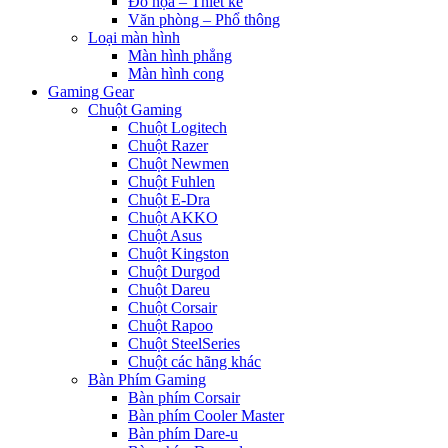
Đồ họa – Thiết kế
Văn phòng – Phổ thông
Loại màn hình
Màn hình phẳng
Màn hình cong
Gaming Gear
Chuột Gaming
Chuột Logitech
Chuột Razer
Chuột Newmen
Chuột Fuhlen
Chuột E-Dra
Chuột AKKO
Chuột Asus
Chuột Kingston
Chuột Durgod
Chuột Dareu
Chuột Corsair
Chuột Rapoo
Chuột SteelSeries
Chuột các hãng khác
Bàn Phím Gaming
Bàn phím Corsair
Bàn phím Cooler Master
Bàn phím Dare-u