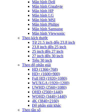
Màn hình Dell
Màn hình Gigabyte
Màn hình HP
Màn hình LG
Màn hình MSI
Màn hình Philips
Màn hình Samsung
Màn hình Viewsonic
Theo kích thước
Từ 21.5 inch đến 23.8 inch
23.8 inch đến 25 inch
25 inch đến 27 inch
27 inch đến 30 inch
Trên 30 inch
Theo độ phân giải
HD (1366×768)
HD+ (1600×900)
Full HD (1920×1080)
WUXGA (1920×1200)
UWHD (2560×1080)
QHD (2560×1440)
WQHD (3440×1440)
4K (3840×2160)
Độ phân giải khác
Theo tần số