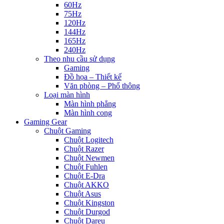
60Hz
75Hz
120Hz
144Hz
165Hz
240Hz
Theo nhu cầu sử dụng
Gaming
Đồ họa – Thiết kế
Văn phòng – Phổ thông
Loại màn hình
Màn hình phẳng
Màn hình cong
Gaming Gear
Chuột Gaming
Chuột Logitech
Chuột Razer
Chuột Newmen
Chuột Fuhlen
Chuột E-Dra
Chuột AKKO
Chuột Asus
Chuột Kingston
Chuột Durgod
Chuột Dareu