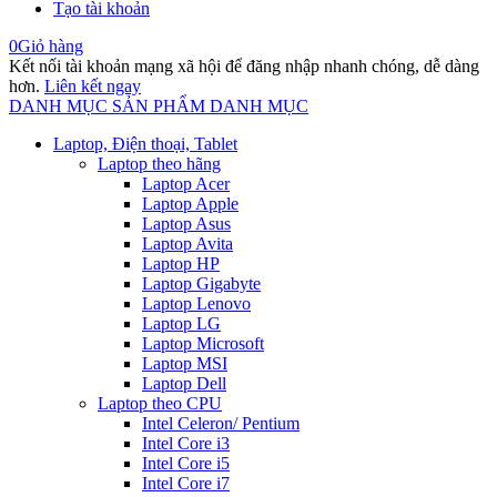
Tạo tài khoản
0
Giỏ hàng
Kết nối tài khoản mạng xã hội để đăng nhập nhanh chóng, dễ dàng
hơn.
Liên kết ngay
DANH MỤC SẢN PHẨM
DANH MỤC
Laptop, Điện thoại, Tablet
Laptop theo hãng
Laptop Acer
Laptop Apple
Laptop Asus
Laptop Avita
Laptop HP
Laptop Gigabyte
Laptop Lenovo
Laptop LG
Laptop Microsoft
Laptop MSI
Laptop Dell
Laptop theo CPU
Intel Celeron/ Pentium
Intel Core i3
Intel Core i5
Intel Core i7