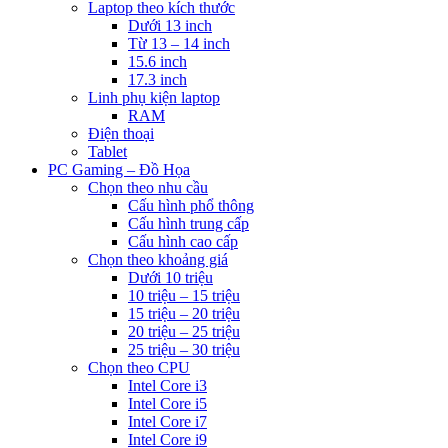
Laptop theo kích thước
Dưới 13 inch
Từ 13 – 14 inch
15.6 inch
17.3 inch
Linh phụ kiện laptop
RAM
Điện thoại
Tablet
PC Gaming – Đồ Họa
Chọn theo nhu cầu
Cấu hình phổ thông
Cấu hình trung cấp
Cấu hình cao cấp
Chọn theo khoảng giá
Dưới 10 triệu
10 triệu – 15 triệu
15 triệu – 20 triệu
20 triệu – 25 triệu
25 triệu – 30 triệu
Chọn theo CPU
Intel Core i3
Intel Core i5
Intel Core i7
Intel Core i9