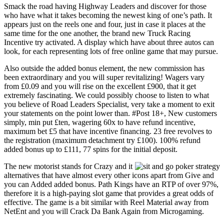
Smack the road having Highway Leaders and discover for those
who have what it takes becoming the newest king of one’s path. It
appears just on the reels one and four, just in case it places at the
same time for the one another, the brand new Truck Racing
Incentive try activated. A display which have about three autos can
look, for each representing lots of free online game that may pursue.
Also outside the added bonus element, the new commission has
been extraordinary and you will super revitalizing! Wagers vary
from £0.09 and you will rise on the excellent £900, that it get
extremely fascinating. We could possibly choose to listen to what
you believe of Road Leaders Specialist, very take a moment to exit
your statements on the point lower than. #Post 18+, New customers
simply, min put £ten, wagering 60x to have refund incentive,
maximum bet £5 that have incentive financing. 23 free revolves to
the registration (maximum detachment try £100). 100% refund
added bonus up to £111, 77 spins for the initial deposit.
The new motorist stands for Crazy and it
alternatives that have almost every other icons apart from Give and
you can Added added bonus. Path Kings have an RTP of over 97%,
therefore it is a high-paying slot game that provides a great odds of
effective. The game is a bit similar with Reel Material away from
NetEnt and you will Crack Da Bank Again from Microgaming.