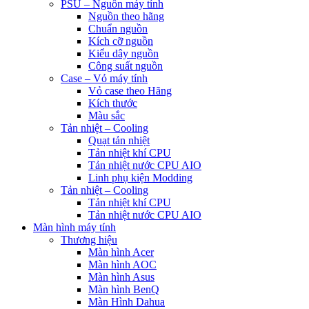
PSU – Nguồn máy tính
Nguồn theo hãng
Chuẩn nguồn
Kích cỡ nguồn
Kiểu dây nguồn
Công suất nguồn
Case – Vỏ máy tính
Vỏ case theo Hãng
Kích thước
Màu sắc
Tản nhiệt – Cooling
Quạt tản nhiệt
Tản nhiệt khí CPU
Tản nhiệt nước CPU AIO
Linh phụ kiện Modding
Tản nhiệt – Cooling
Tản nhiệt khí CPU
Tản nhiệt nước CPU AIO
Màn hình máy tính
Thương hiệu
Màn hình Acer
Màn hình AOC
Màn hình Asus
Màn hình BenQ
Màn Hình Dahua