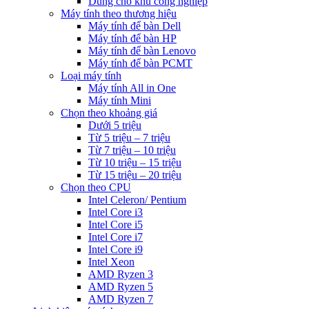
Dùng cho khu công nghiệp
Máy tính theo thương hiệu
Máy tính để bàn Dell
Máy tính để bàn HP
Máy tính để bàn Lenovo
Máy tính để bàn PCMT
Loại máy tính
Máy tính All in One
Máy tính Mini
Chọn theo khoảng giá
Dưới 5 triệu
Từ 5 triệu – 7 triệu
Từ 7 triệu – 10 triệu
Từ 10 triệu – 15 triệu
Từ 15 triệu – 20 triệu
Chọn theo CPU
Intel Celeron/ Pentium
Intel Core i3
Intel Core i5
Intel Core i7
Intel Core i9
Intel Xeon
AMD Ryzen 3
AMD Ryzen 5
AMD Ryzen 7