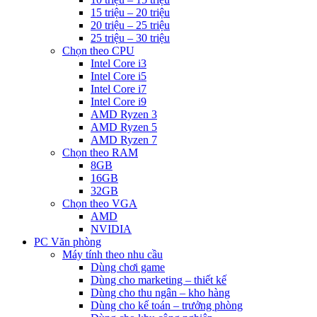
15 triệu – 20 triệu
20 triệu – 25 triệu
25 triệu – 30 triệu
Chọn theo CPU
Intel Core i3
Intel Core i5
Intel Core i7
Intel Core i9
AMD Ryzen 3
AMD Ryzen 5
AMD Ryzen 7
Chọn theo RAM
8GB
16GB
32GB
Chọn theo VGA
AMD
NVIDIA
PC Văn phòng
Máy tính theo nhu cầu
Dùng chơi game
Dùng cho marketing – thiết kế
Dùng cho thu ngân – kho hàng
Dùng cho kế toán – trưởng phòng