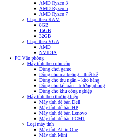
AMD Ryzen 3
AMD Ryzen 5
AMD Ryzen 7
Chọn theo RAM
8GB
16GB
32GB
Chọn theo VGA
AMD
NVIDIA
PC Văn phòng
Máy tính theo nhu cầu
Dùng chơi game
Dùng cho marketing – thiết kế
Dùng cho thu ngân – kho hàng
Dùng cho kế toán – trưởng phòng
Dùng cho khu công nghiệp
Máy tính theo thương hiệu
Máy tính để bàn Dell
Máy tính để bàn HP
Máy tính để bàn Lenovo
Máy tính để bàn PCMT
Loại máy tính
Máy tính All in One
Máy tính Mini