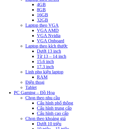
4GB
8GB
16GB
32GB
Laptop theo VGA
VGA AMD
VGA Nvidia
VGA Onboard
Laptop theo kích thước
Dưới 13 inch
Từ 13 – 14 inch
15.6 inch
17.3 inch
Linh phụ kiện laptop
RAM
Điện thoại
Tablet
PC Gaming – Đồ Họa
Chọn theo nhu cầu
Cấu hình phổ thông
Cấu hình trung cấp
Cấu hình cao cấp
Chọn theo khoảng giá
Dưới 10 triệu
10 triệu – 15 triệu