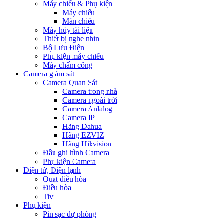
Máy chiếu & Phụ kiện
Máy chiếu
Màn chiếu
Máy hủy tài liệu
Thiết bị nghe nhìn
Bộ Lưu Điện
Phụ kiện máy chiếu
Máy chấm công
Camera giám sát
Camera Quan Sát
Camera trong nhà
Camera ngoài trời
Camera Anlalog
Camera IP
Hãng Dahua
Hãng EZVIZ
Hãng Hikvision
Đầu ghi hình Camera
Phụ kiện Camera
Điện tử, Điện lạnh
Quạt điều hòa
Điều hòa
Tivi
Phụ kiện
Pin sạc dự phòng