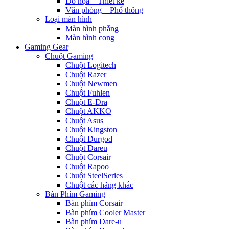
Đồ họa – Thiết kế
Văn phòng – Phổ thông
Loại màn hình
Màn hình phẳng
Màn hình cong
Gaming Gear
Chuột Gaming
Chuột Logitech
Chuột Razer
Chuột Newmen
Chuột Fuhlen
Chuột E-Dra
Chuột AKKO
Chuột Asus
Chuột Kingston
Chuột Durgod
Chuột Dareu
Chuột Corsair
Chuột Rapoo
Chuột SteelSeries
Chuột các hãng khác
Bàn Phím Gaming
Bàn phím Corsair
Bàn phím Cooler Master
Bàn phím Dare-u