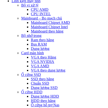
Linh kiện máy tính
Bộ vi xử lý
CPU AMD
CPU INTEL
Mainboard – Bo mạch chủ
Mainboard Chipset AMD
Mainboard Chipset Intel
Mainboard theo hãng
Bộ nhớ trong
Ram theo hãng
Bus RAM
Dung lượng
Card màn hình
VGA theo Hãng
VGA NVIDIA
VGA AMD
VGA theo dung lượng
Ổ cứng SSD
SSD theo hãng
Chuẩn SSD
Dung lượng SSD
Ổ cứng HDD
Dung lượng HDD
HDD theo hãng
Ổ cứng hỗ trợ Nas