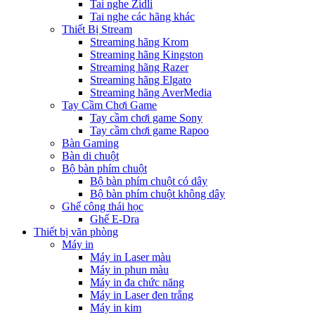
Tai nghe Zidli
Tai nghe các hãng khác
Thiết Bị Stream
Streaming hãng Krom
Streaming hãng Kingston
Streaming hãng Razer
Streaming hãng Elgato
Streaming hãng AverMedia
Tay Cầm Chơi Game
Tay cầm chơi game Sony
Tay cầm chơi game Rapoo
Bàn Gaming
Bàn di chuột
Bộ bàn phím chuột
Bộ bàn phím chuột có dây
Bộ bàn phím chuột không dây
Ghế công thái học
Ghế E-Dra
Thiết bị văn phòng
Máy in
Máy in Laser màu
Máy in phun màu
Máy in đa chức năng
Máy in Laser đen trắng
Máy in kim