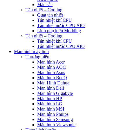
Màu sắc
Tản nhiệt – Cooling
Quạt tản nhiệt
Tản nhiệt khí CPU
Tản nhiệt nước CPU AIO
Linh phụ kiện Modding
Tản nhiệt – Cooling
Tản nhiệt khí CPU
Tản nhiệt nước CPU AIO
Màn hình máy tính
Thương hiệu
Màn hình Acer
Màn hình AOC
Màn hình Asus
Màn hình BenQ
Màn Hình Dahua
Màn hình Dell
Màn hình Gigabyte
Màn hình HP
Màn hình LG
Màn hình MSI
Màn hình Philips
Màn hình Samsung
Màn hình Viewsonic
Theo kích thước