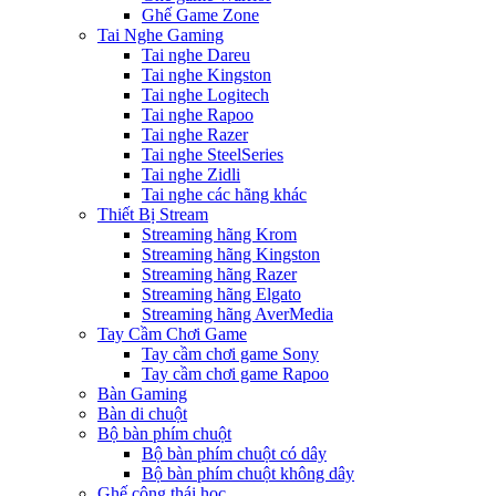
Ghế Game Zone
Tai Nghe Gaming
Tai nghe Dareu
Tai nghe Kingston
Tai nghe Logitech
Tai nghe Rapoo
Tai nghe Razer
Tai nghe SteelSeries
Tai nghe Zidli
Tai nghe các hãng khác
Thiết Bị Stream
Streaming hãng Krom
Streaming hãng Kingston
Streaming hãng Razer
Streaming hãng Elgato
Streaming hãng AverMedia
Tay Cầm Chơi Game
Tay cầm chơi game Sony
Tay cầm chơi game Rapoo
Bàn Gaming
Bàn di chuột
Bộ bàn phím chuột
Bộ bàn phím chuột có dây
Bộ bàn phím chuột không dây
Ghế công thái học