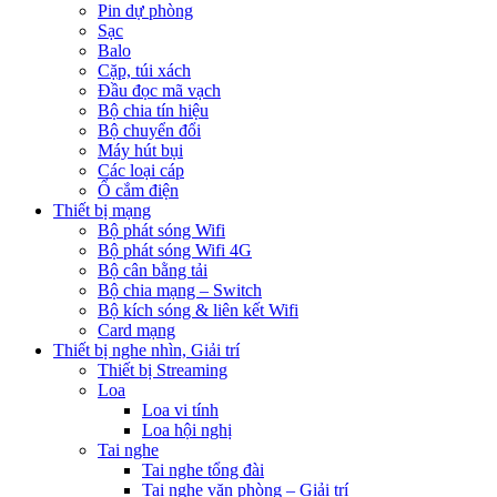
Pin dự phòng
Sạc
Balo
Cặp, túi xách
Đầu đọc mã vạch
Bộ chia tín hiệu
Bộ chuyển đổi
Máy hút bụi
Các loại cáp
Ổ cắm điện
Thiết bị mạng
Bộ phát sóng Wifi
Bộ phát sóng Wifi 4G
Bộ cân bằng tải
Bộ chia mạng – Switch
Bộ kích sóng & liên kết Wifi
Card mạng
Thiết bị nghe nhìn, Giải trí
Thiết bị Streaming
Loa
Loa vi tính
Loa hội nghị
Tai nghe
Tai nghe tổng đài
Tai nghe văn phòng – Giải trí