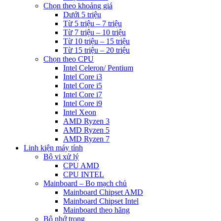
Chọn theo khoảng giá
Dưới 5 triệu
Từ 5 triệu – 7 triệu
Từ 7 triệu – 10 triệu
Từ 10 triệu – 15 triệu
Từ 15 triệu – 20 triệu
Chọn theo CPU
Intel Celeron/ Pentium
Intel Core i3
Intel Core i5
Intel Core i7
Intel Core i9
Intel Xeon
AMD Ryzen 3
AMD Ryzen 5
AMD Ryzen 7
Linh kiện máy tính
Bộ vi xử lý
CPU AMD
CPU INTEL
Mainboard – Bo mạch chủ
Mainboard Chipset AMD
Mainboard Chipset Intel
Mainboard theo hãng
Bộ nhớ trong