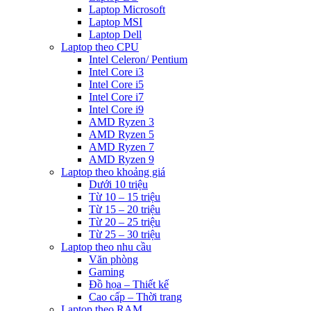
Laptop Microsoft
Laptop MSI
Laptop Dell
Laptop theo CPU
Intel Celeron/ Pentium
Intel Core i3
Intel Core i5
Intel Core i7
Intel Core i9
AMD Ryzen 3
AMD Ryzen 5
AMD Ryzen 7
AMD Ryzen 9
Laptop theo khoảng giá
Dưới 10 triệu
Từ 10 – 15 triệu
Từ 15 – 20 triệu
Từ 20 – 25 triệu
Từ 25 – 30 triệu
Laptop theo nhu cầu
Văn phòng
Gaming
Đồ họa – Thiết kế
Cao cấp – Thời trang
Laptop theo RAM