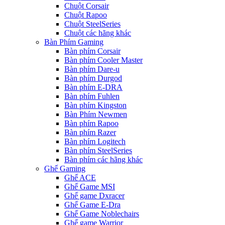
Chuột Corsair
Chuột Rapoo
Chuột SteelSeries
Chuột các hãng khác
Bàn Phím Gaming
Bàn phím Corsair
Bàn phím Cooler Master
Bàn phím Dare-u
Bàn phím Durgod
Bàn phím E-DRA
Bàn phím Fuhlen
Bàn phím Kingston
Bàn Phím Newmen
Bàn phím Rapoo
Bàn phím Razer
Bàn phím Logitech
Bàn phím SteelSeries
Bàn phím các hãng khác
Ghế Gaming
Ghế ACE
Ghế Game MSI
Ghế game Dxracer
Ghế Game E-Dra
Ghế Game Noblechairs
Ghế game Warrior