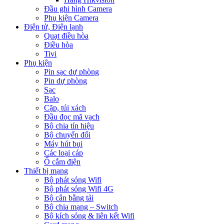
Đầu ghi hình Camera
Phụ kiện Camera
Điện tử, Điện lạnh
Quạt điều hòa
Điều hòa
Tivi
Phụ kiện
Pin sạc dự phòng
Pin dự phòng
Sạc
Balo
Cặp, túi xách
Đầu đọc mã vạch
Bộ chia tín hiệu
Bộ chuyển đổi
Máy hút bụi
Các loại cáp
Ổ cắm điện
Thiết bị mạng
Bộ phát sóng Wifi
Bộ phát sóng Wifi 4G
Bộ cân bằng tải
Bộ chia mạng – Switch
Bộ kích sóng & liên kết Wifi