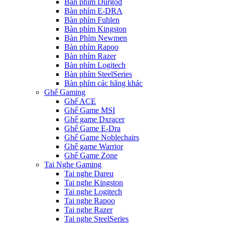
Bàn phím Durgod
Bàn phím E-DRA
Bàn phím Fuhlen
Bàn phím Kingston
Bàn Phím Newmen
Bàn phím Rapoo
Bàn phím Razer
Bàn phím Logitech
Bàn phím SteelSeries
Bàn phím các hãng khác
Ghế Gaming
Ghế ACE
Ghế Game MSI
Ghế game Dxracer
Ghế Game E-Dra
Ghế Game Noblechairs
Ghế game Warrior
Ghế Game Zone
Tai Nghe Gaming
Tai nghe Dareu
Tai nghe Kingston
Tai nghe Logitech
Tai nghe Rapoo
Tai nghe Razer
Tai nghe SteelSeries