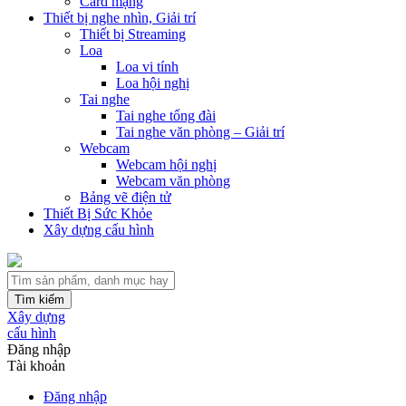
Card mạng
Thiết bị nghe nhìn, Giải trí
Thiết bị Streaming
Loa
Loa vi tính
Loa hội nghị
Tai nghe
Tai nghe tổng đài
Tai nghe văn phòng – Giải trí
Webcam
Webcam hội nghị
Webcam văn phòng
Bảng vẽ điện tử
Thiết Bị Sức Khỏe
Xây dựng cấu hình
Tìm kiếm
Xây dựng
cấu hình
Đăng nhập
Tài khoản
Đăng nhập