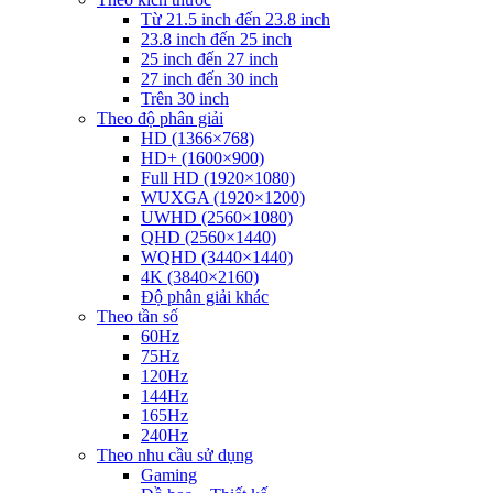
Từ 21.5 inch đến 23.8 inch
23.8 inch đến 25 inch
25 inch đến 27 inch
27 inch đến 30 inch
Trên 30 inch
Theo độ phân giải
HD (1366×768)
HD+ (1600×900)
Full HD (1920×1080)
WUXGA (1920×1200)
UWHD (2560×1080)
QHD (2560×1440)
WQHD (3440×1440)
4K (3840×2160)
Độ phân giải khác
Theo tần số
60Hz
75Hz
120Hz
144Hz
165Hz
240Hz
Theo nhu cầu sử dụng
Gaming