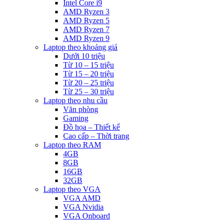
Intel Core i9
AMD Ryzen 3
AMD Ryzen 5
AMD Ryzen 7
AMD Ryzen 9
Laptop theo khoảng giá
Dưới 10 triệu
Từ 10 – 15 triệu
Từ 15 – 20 triệu
Từ 20 – 25 triệu
Từ 25 – 30 triệu
Laptop theo nhu cầu
Văn phòng
Gaming
Đồ họa – Thiết kế
Cao cấp – Thời trang
Laptop theo RAM
4GB
8GB
16GB
32GB
Laptop theo VGA
VGA AMD
VGA Nvidia
VGA Onboard