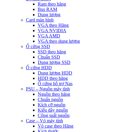
Ram theo hãng
Bus RAM
Dung lượng
Card màn hình
VGA theo Hãng
VGA NVIDIA
VGA AMD
VGA theo dung lượng
Ổ cứng SSD
SSD theo hãng
Chuẩn SSD
Dung lượng SSD
Ổ cứng HDD
Dung lượng HDD
HDD theo hãng
Ổ cứng hỗ trợ Nas
PSU – Nguồn máy tính
Nguồn theo hãng
Chuẩn nguồn
Kích cỡ nguồn
Kiểu dây nguồn
Công suất nguồn
Case – Vỏ máy tính
Vỏ case theo Hãng
Kích thước