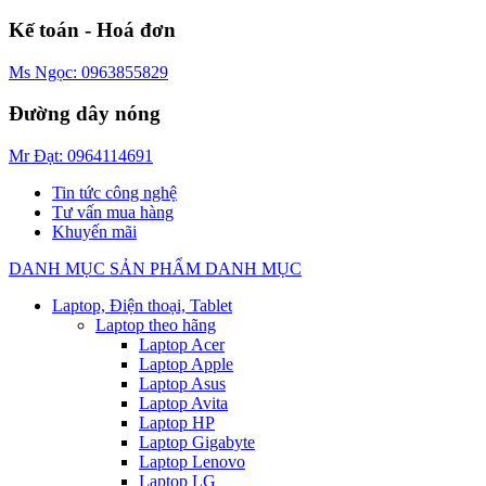
Kế toán - Hoá đơn
Ms Ngọc: 0963855829
Đường dây nóng
Mr Đạt: 0964114691
Tin tức công nghệ
Tư vấn mua hàng
Khuyến mãi
DANH MỤC SẢN PHẨM
DANH MỤC
Laptop, Điện thoại, Tablet
Laptop theo hãng
Laptop Acer
Laptop Apple
Laptop Asus
Laptop Avita
Laptop HP
Laptop Gigabyte
Laptop Lenovo
Laptop LG