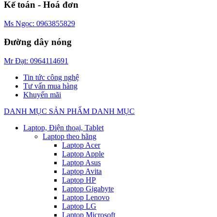
Kế toán - Hoá đơn
Ms Ngọc: 0963855829
Đường dây nóng
Mr Đạt: 0964114691
Tin tức công nghệ
Tư vấn mua hàng
Khuyến mãi
DANH MỤC SẢN PHẨM
DANH MỤC
Laptop, Điện thoại, Tablet
Laptop theo hãng
Laptop Acer
Laptop Apple
Laptop Asus
Laptop Avita
Laptop HP
Laptop Gigabyte
Laptop Lenovo
Laptop LG
Laptop Microsoft