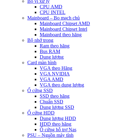
Bộ vi xử lý
CPU AMD
CPU INTEL
Mainboard – Bo mạch chủ
Mainboard Chipset AMD
Mainboard Chipset Intel
Mainboard theo hãng
Bộ nhớ trong
Ram theo hãng
Bus RAM
Dung lượng
Card màn hình
VGA theo Hãng
VGA NVIDIA
VGA AMD
VGA theo dung lượng
Ổ cứng SSD
SSD theo hãng
Chuẩn SSD
Dung lượng SSD
Ổ cứng HDD
Dung lượng HDD
HDD theo hãng
Ổ cứng hỗ trợ Nas
PSU – Nguồn máy tính