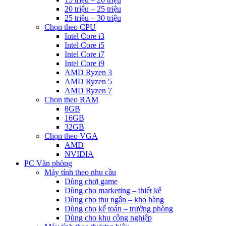
20 triệu – 25 triệu
25 triệu – 30 triệu
Chọn theo CPU
Intel Core i3
Intel Core i5
Intel Core i7
Intel Core i9
AMD Ryzen 3
AMD Ryzen 5
AMD Ryzen 7
Chọn theo RAM
8GB
16GB
32GB
Chọn theo VGA
AMD
NVIDIA
PC Văn phòng
Máy tính theo nhu cầu
Dùng chơi game
Dùng cho marketing – thiết kế
Dùng cho thu ngân – kho hàng
Dùng cho kế toán – trưởng phòng
Dùng cho khu công nghiệp