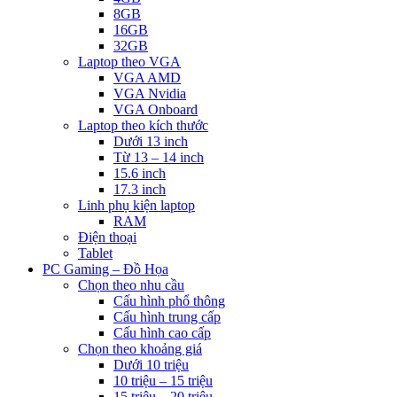
8GB
16GB
32GB
Laptop theo VGA
VGA AMD
VGA Nvidia
VGA Onboard
Laptop theo kích thước
Dưới 13 inch
Từ 13 – 14 inch
15.6 inch
17.3 inch
Linh phụ kiện laptop
RAM
Điện thoại
Tablet
PC Gaming – Đồ Họa
Chọn theo nhu cầu
Cấu hình phổ thông
Cấu hình trung cấp
Cấu hình cao cấp
Chọn theo khoảng giá
Dưới 10 triệu
10 triệu – 15 triệu
15 triệu – 20 triệu