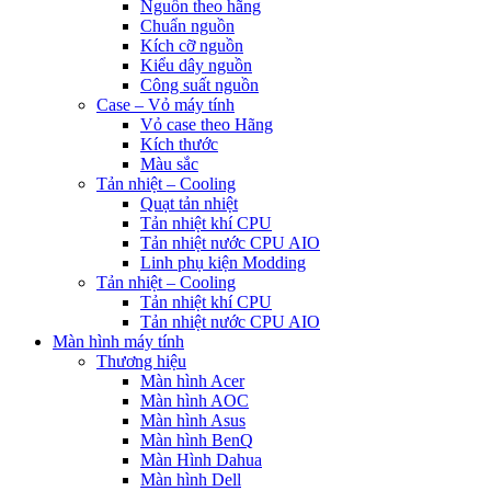
Nguồn theo hãng
Chuẩn nguồn
Kích cỡ nguồn
Kiểu dây nguồn
Công suất nguồn
Case – Vỏ máy tính
Vỏ case theo Hãng
Kích thước
Màu sắc
Tản nhiệt – Cooling
Quạt tản nhiệt
Tản nhiệt khí CPU
Tản nhiệt nước CPU AIO
Linh phụ kiện Modding
Tản nhiệt – Cooling
Tản nhiệt khí CPU
Tản nhiệt nước CPU AIO
Màn hình máy tính
Thương hiệu
Màn hình Acer
Màn hình AOC
Màn hình Asus
Màn hình BenQ
Màn Hình Dahua
Màn hình Dell