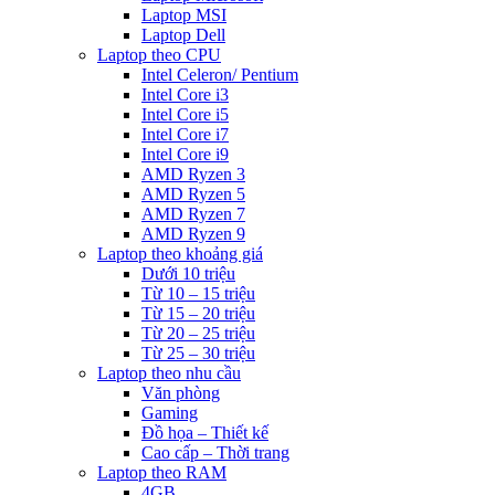
Laptop MSI
Laptop Dell
Laptop theo CPU
Intel Celeron/ Pentium
Intel Core i3
Intel Core i5
Intel Core i7
Intel Core i9
AMD Ryzen 3
AMD Ryzen 5
AMD Ryzen 7
AMD Ryzen 9
Laptop theo khoảng giá
Dưới 10 triệu
Từ 10 – 15 triệu
Từ 15 – 20 triệu
Từ 20 – 25 triệu
Từ 25 – 30 triệu
Laptop theo nhu cầu
Văn phòng
Gaming
Đồ họa – Thiết kế
Cao cấp – Thời trang
Laptop theo RAM
4GB