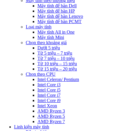
Máy tính theo thương hiệu
Máy tính để bàn Dell
Máy tính để bàn HP
Máy tính để bàn Lenovo
Máy tính để bàn PCMT
Loại máy tính
Máy tính All in One
Máy tính Mini
Chọn theo khoảng giá
Dưới 5 triệu
Từ 5 triệu – 7 triệu
Từ 7 triệu – 10 triệu
Từ 10 triệu – 15 triệu
Từ 15 triệu – 20 triệu
Chọn theo CPU
Intel Celeron/ Pentium
Intel Core i3
Intel Core i5
Intel Core i7
Intel Core i9
Intel Xeon
AMD Ryzen 3
AMD Ryzen 5
AMD Ryzen 7
Linh kiện máy tính