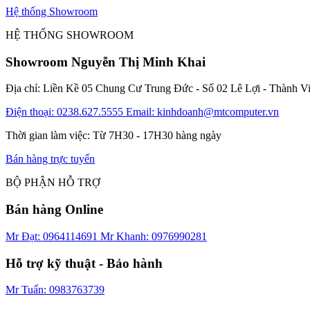
Hệ thống Showroom
HỆ THỐNG SHOWROOM
Showroom Nguyễn Thị Minh Khai
Địa chỉ: Liền Kề 05 Chung Cư Trung Đức - Số 02 Lê Lợi - Thành V
Điện thoại: 0238.627.5555
Email: kinhdoanh@mtcomputer.vn
Thời gian làm việc: Từ 7H30 - 17H30 hàng ngày
Bán hàng trực tuyến
BỘ PHẬN HỖ TRỢ
Bán hàng Online
Mr Đạt: 0964114691
Mr Khanh: 0976990281
Hỗ trợ kỹ thuật - Bảo hành
Mr Tuấn: 0983763739