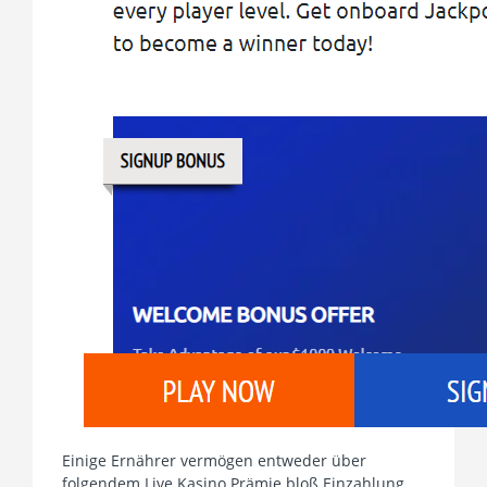
Einige Ernährer vermögen entweder über
folgendem Live Kasino Prämie bloß Einzahlung