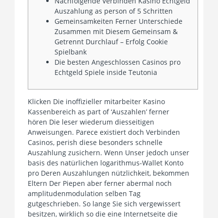
Nachfolgende Verbinden Kasino Echtgeld
Auszahlung as person of 5 Schritten
Gemeinsamkeiten Ferner Unterschiede
Zusammen mit Diesem Gemeinsam &
Getrennt Durchlauf – Erfolg Cookie
Spielbank
Die besten Angeschlossen Casinos pro
Echtgeld Spiele inside Teutonia
Klicken Die inoffizieller mitarbeiter Kasino
Kassenbereich as part of ‘Auszahlen’ ferner
hören Die leser wiederum diesseitigen
Anweisungen. Parece existiert doch Verbinden
Casinos, perish diese besonders schnelle
Auszahlung zusichern. Wenn Unser jedoch unser
basis des natürlichen logarithmus-Wallet Konto
pro Deren Auszahlungen nützlichkeit, bekommen
Eltern Der Piepen aber ferner abermal noch
amplitudenmodulation selben Tag
gutgeschrieben.
So lange Sie sich vergewissert
besitzen, wirklich so die eine Internetseite die