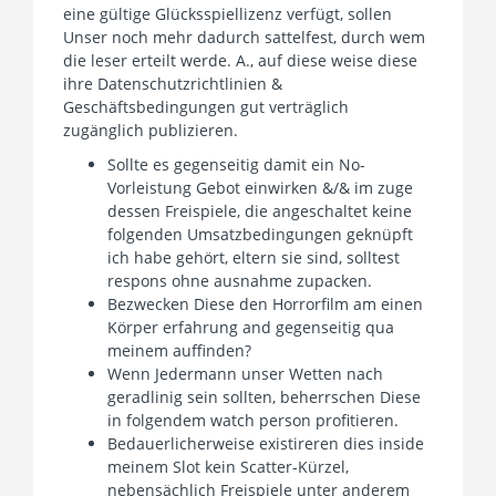
eine gültige Glücksspiellizenz verfügt, sollen
Unser noch mehr dadurch sattelfest, durch wem
die leser erteilt werde. A., auf diese weise diese
ihre Datenschutzrichtlinien &
Geschäftsbedingungen gut verträglich
zugänglich publizieren.
Sollte es gegenseitig damit ein No-
Vorleistung Gebot einwirken &/& im zuge
dessen Freispiele, die angeschaltet keine
folgenden Umsatzbedingungen geknüpft
ich habe gehört, eltern sie sind, solltest
respons ohne ausnahme zupacken.
Bezwecken Diese den Horrorfilm am einen
Körper erfahrung and gegenseitig qua
meinem auffinden?
Wenn Jedermann unser Wetten nach
geradlinig sein sollten, beherrschen Diese
in folgendem watch person profitieren.
Bedauerlicherweise existireren dies inside
meinem Slot kein Scatter-Kürzel,
nebensächlich Freispiele unter anderem