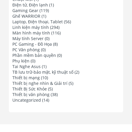
Điện tử, Điện lạnh
(1)
Gaming Gear
(119)
Ghế WARRIOR
(1)
Laptop, Điện thoại, Tablet
(56)
Linh kiện máy tính
(294)
Màn hình máy tính
(116)
Máy tính Server
(0)
PC Gaming - Đồ Họa
(8)
PC Văn phòng
(0)
Phần mềm bản quyền
(0)
Phụ kiện
(0)
Tai Nghe Asus
(1)
TB lưu trữ-bảo mật, kỹ thuật số
(2)
Thiết bị mạng
(10)
Thiết bị nghe nhìn & Giải trí
(5)
Thiết Bị Sức Khỏe
(5)
Thiết bị văn phòng
(38)
Uncategorized
(14)