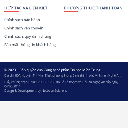
HỢP TÁC VÀ LIÊN KIẾT
PHƯƠNG THỨC THANH TOÁN
Chính sách bảo hành
Chính sách vận chuyển
Chính sách, quy định chung
Bảo mật thông tin khách hàng
© 2023 – Bản quyền của Công ty cổ phần Tin học Miền Trung
Địa chỉ: 80A Nguyễn Thị Minh Khai, phường Hưng Bình, thành phố Vinh, tỉnh Nghệ An.
Giấy chứng nhận ĐKKD: 2901705256 do Sở Kế hoạch và Đầu tư Nghệ An cấp ngày
04/03/2014
Design & Development by
Netbase Solutions