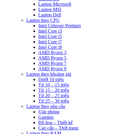
Laptop Microsoft
Laptop MSI
Laptop Dell
Laptop theo CPU
Intel Celeron/ Pentium
Intel Core i3
Intel Core i5
Intel Core i7
Intel Core i9
AMD Ryzen 3
AMD Ryzen 5
AMD Ryzen 7
AMD Ryzen 9
Laptop theo khoảng giá
Dưới 10 triệu
Từ 10 – 15 triệu
Từ 15 – 20 triệu
Từ 20 – 25 triệu
Từ 25 – 30 triệu
Laptop theo nhu cầu
Văn phòng
Gaming
Đồ họa – Thiết kế
Cao cấp – Thời trang
Laptop theo RAM