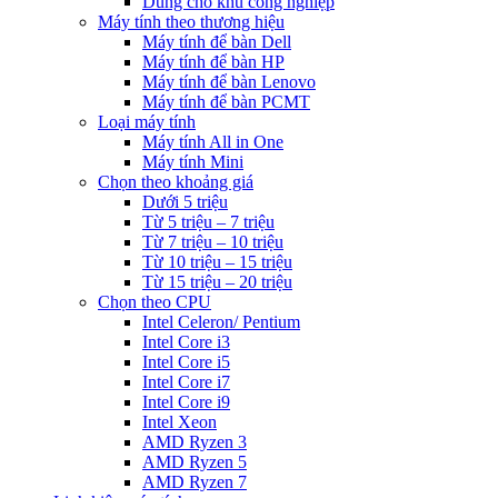
Dùng cho khu công nghiệp
Máy tính theo thương hiệu
Máy tính để bàn Dell
Máy tính để bàn HP
Máy tính để bàn Lenovo
Máy tính để bàn PCMT
Loại máy tính
Máy tính All in One
Máy tính Mini
Chọn theo khoảng giá
Dưới 5 triệu
Từ 5 triệu – 7 triệu
Từ 7 triệu – 10 triệu
Từ 10 triệu – 15 triệu
Từ 15 triệu – 20 triệu
Chọn theo CPU
Intel Celeron/ Pentium
Intel Core i3
Intel Core i5
Intel Core i7
Intel Core i9
Intel Xeon
AMD Ryzen 3
AMD Ryzen 5
AMD Ryzen 7