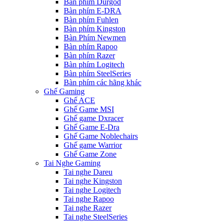
Bàn phím Durgod
Bàn phím E-DRA
Bàn phím Fuhlen
Bàn phím Kingston
Bàn Phím Newmen
Bàn phím Rapoo
Bàn phím Razer
Bàn phím Logitech
Bàn phím SteelSeries
Bàn phím các hãng khác
Ghế Gaming
Ghế ACE
Ghế Game MSI
Ghế game Dxracer
Ghế Game E-Dra
Ghế Game Noblechairs
Ghế game Warrior
Ghế Game Zone
Tai Nghe Gaming
Tai nghe Dareu
Tai nghe Kingston
Tai nghe Logitech
Tai nghe Rapoo
Tai nghe Razer
Tai nghe SteelSeries