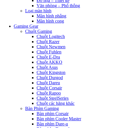
Đồ họa – Thiết kế
Văn phòng – Phổ thông
Loại màn hình
Màn hình phẳng
Màn hình cong
Gaming Gear
Chuột Gaming
Chuột Logitech
Chuột Razer
Chuột Newmen
Chuột Fuhlen
Chuột E-Dra
Chuột AKKO
Chuột Asus
Chuột Kingston
Chuột Durgod
Chuột Dareu
Chuột Corsair
Chuột Rapoo
Chuột SteelSeries
Chuột các hãng khác
Bàn Phím Gaming
Bàn phím Corsair
Bàn phím Cooler Master
Bàn phím Dare-u