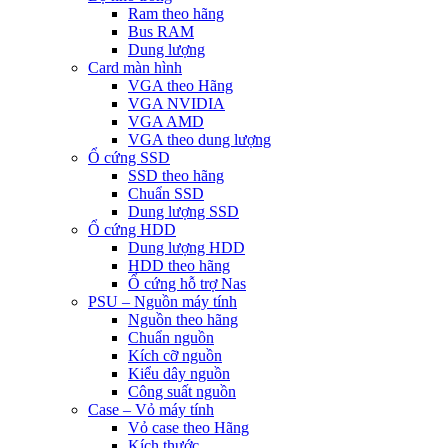
Ram theo hãng
Bus RAM
Dung lượng
Card màn hình
VGA theo Hãng
VGA NVIDIA
VGA AMD
VGA theo dung lượng
Ổ cứng SSD
SSD theo hãng
Chuẩn SSD
Dung lượng SSD
Ổ cứng HDD
Dung lượng HDD
HDD theo hãng
Ổ cứng hỗ trợ Nas
PSU – Nguồn máy tính
Nguồn theo hãng
Chuẩn nguồn
Kích cỡ nguồn
Kiểu dây nguồn
Công suất nguồn
Case – Vỏ máy tính
Vỏ case theo Hãng
Kích thước