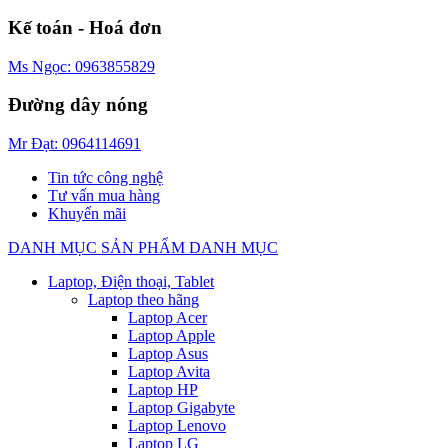
Kế toán - Hoá đơn
Ms Ngọc: 0963855829
Đường dây nóng
Mr Đạt: 0964114691
Tin tức công nghệ
Tư vấn mua hàng
Khuyến mãi
DANH MỤC SẢN PHẨM
DANH MỤC
Laptop, Điện thoại, Tablet
Laptop theo hãng
Laptop Acer
Laptop Apple
Laptop Asus
Laptop Avita
Laptop HP
Laptop Gigabyte
Laptop Lenovo
Laptop LG