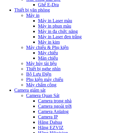
Ghế E-Dra
Thiết bị văn phòng
Máy in
Máy in Laser màu
Máy in phun màu
Máy in đa chức năng
Máy in Laser đen trắng
Máy in kim
Máy chiếu & Phụ kiện
Máy chiếu
Màn chiếu
Máy hủy tài liệu
Thiết bị nghe nhìn
Bộ Lưu Điện
Phụ kiện máy chiếu
Máy chấm công
Camera giám sát
Camera Quan Sát
Camera trong nhà
Camera ngoài trời
Camera Anlalog
Camera IP
Hãng Dahua
Hãng EZVIZ
Hãng Hikvision