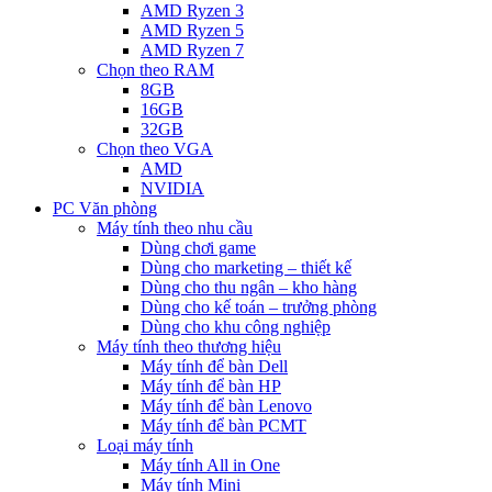
AMD Ryzen 3
AMD Ryzen 5
AMD Ryzen 7
Chọn theo RAM
8GB
16GB
32GB
Chọn theo VGA
AMD
NVIDIA
PC Văn phòng
Máy tính theo nhu cầu
Dùng chơi game
Dùng cho marketing – thiết kế
Dùng cho thu ngân – kho hàng
Dùng cho kế toán – trưởng phòng
Dùng cho khu công nghiệp
Máy tính theo thương hiệu
Máy tính để bàn Dell
Máy tính để bàn HP
Máy tính để bàn Lenovo
Máy tính để bàn PCMT
Loại máy tính
Máy tính All in One
Máy tính Mini