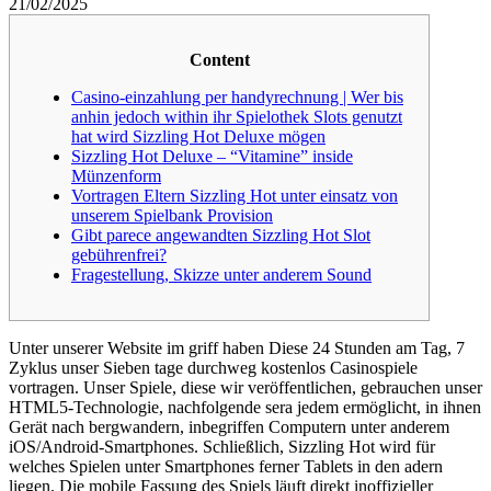
21/02/2025
Content
Casino-einzahlung per handyrechnung | Wer bis
anhin jedoch within ihr Spielothek Slots genutzt
hat wird Sizzling Hot Deluxe mögen
Sizzling Hot Deluxe – “Vitamine” inside
Münzenform
Vortragen Eltern Sizzling Hot unter einsatz von
unserem Spielbank Provision
Gibt parece angewandten Sizzling Hot Slot
gebührenfrei?
Fragestellung, Skizze unter anderem Sound
Unter unserer Website im griff haben Diese 24 Stunden am Tag, 7
Zyklus unser Sieben tage durchweg kostenlos Casinospiele
vortragen. Unser Spiele, diese wir veröffentlichen, gebrauchen unser
HTML5-Technologie, nachfolgende sera jedem ermöglicht, in ihnen
Gerät nach bergwandern, inbegriffen Computern unter anderem
iOS/Android-Smartphones. Schließlich, Sizzling Hot wird für
welches Spielen unter Smartphones ferner Tablets in den adern
liegen.
Die mobile Fassung des Spiels läuft direkt inoffizieller