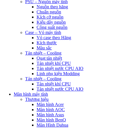
PSU – Nguồn máy tính
Nguồn theo hãng
Chuẩn nguồn
Kích cỡ nguồn
Kiểu dây nguồn
Công suất nguồn
Case – Vỏ máy tính
Vỏ case theo Hãng
Kích thước
Màu sắc
Tản nhiệt – Cooling
Quạt tản nhiệt
Tản nhiệt khí CPU
Tản nhiệt nước CPU AIO
Linh phụ kiện Modding
Tản nhiệt – Cooling
Tản nhiệt khí CPU
Tản nhiệt nước CPU AIO
Màn hình máy tính
Thương hiệu
Màn hình Acer
Màn hình AOC
Màn hình Asus
Màn hình BenQ
Màn Hình Dahua