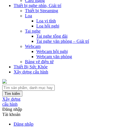
Card mạng
Thiết bị nghe nhìn, Giải trí
Thiết bị Streaming
Loa
Loa vi tính
Loa hội nghị
Tai nghe
Tai nghe tổng đài
Tai nghe văn phòng – Giải trí
Webcam
Webcam hội nghị
Webcam văn phòng
Bảng vẽ điện tử
Thiết Bị Sức Khỏe
Xây dựng cấu hình
Tìm kiếm
Xây dựng
cấu hình
Đăng nhập
Tài khoản
Đăng nhập