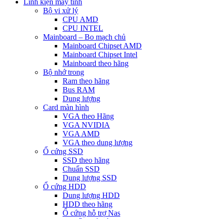
Linh kiện máy tính
Bộ vi xử lý
CPU AMD
CPU INTEL
Mainboard – Bo mạch chủ
Mainboard Chipset AMD
Mainboard Chipset Intel
Mainboard theo hãng
Bộ nhớ trong
Ram theo hãng
Bus RAM
Dung lượng
Card màn hình
VGA theo Hãng
VGA NVIDIA
VGA AMD
VGA theo dung lượng
Ổ cứng SSD
SSD theo hãng
Chuẩn SSD
Dung lượng SSD
Ổ cứng HDD
Dung lượng HDD
HDD theo hãng
Ổ cứng hỗ trợ Nas