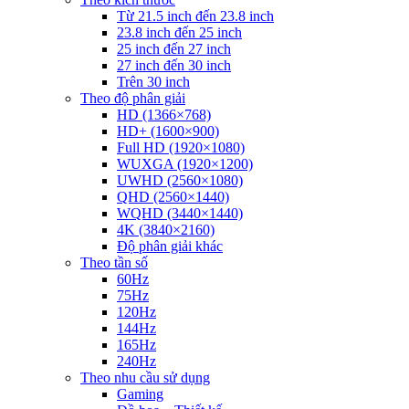
Từ 21.5 inch đến 23.8 inch
23.8 inch đến 25 inch
25 inch đến 27 inch
27 inch đến 30 inch
Trên 30 inch
Theo độ phân giải
HD (1366×768)
HD+ (1600×900)
Full HD (1920×1080)
WUXGA (1920×1200)
UWHD (2560×1080)
QHD (2560×1440)
WQHD (3440×1440)
4K (3840×2160)
Độ phân giải khác
Theo tần số
60Hz
75Hz
120Hz
144Hz
165Hz
240Hz
Theo nhu cầu sử dụng
Gaming