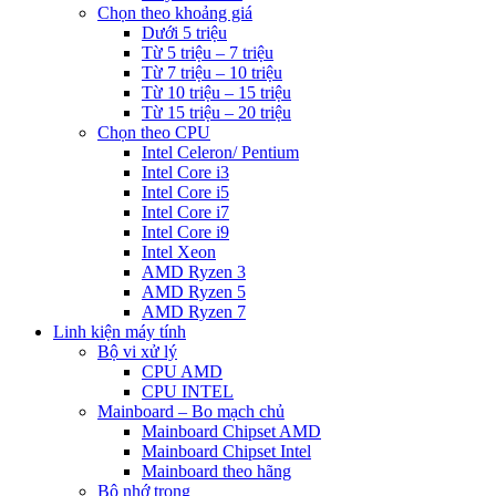
Chọn theo khoảng giá
Dưới 5 triệu
Từ 5 triệu – 7 triệu
Từ 7 triệu – 10 triệu
Từ 10 triệu – 15 triệu
Từ 15 triệu – 20 triệu
Chọn theo CPU
Intel Celeron/ Pentium
Intel Core i3
Intel Core i5
Intel Core i7
Intel Core i9
Intel Xeon
AMD Ryzen 3
AMD Ryzen 5
AMD Ryzen 7
Linh kiện máy tính
Bộ vi xử lý
CPU AMD
CPU INTEL
Mainboard – Bo mạch chủ
Mainboard Chipset AMD
Mainboard Chipset Intel
Mainboard theo hãng
Bộ nhớ trong