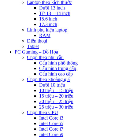
Laptop theo kích thước
Dưới 13 inch
Từ 13 – 14 inch
15.6 inch
17.3 inch
Linh phụ kiện laptop
RAM
Điện thoại
Tablet
PC Gaming – Đồ Họa
Chọn theo nhu cầu
Cấu hình phổ thông
Cấu hình trung cấp
Cấu hình cao cấp
Chọn theo khoảng giá
Dưới 10 triệu
10 triệu – 15 triệu
15 triệu – 20 triệu
20 triệu – 25 triệu
25 triệu – 30 triệu
Chọn theo CPU
Intel Core i3
Intel Core i5
Intel Core i7
Intel Core i9