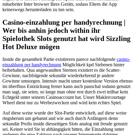
mitarbeiter Inter browser Ihres Geräts, sodass Eltern die App
keineswegs herunterladen zu tun sein.
Casino-einzahlung per handyrechnung |
Wer bis anhin jedoch within ihr
Spielothek Slots genutzt hat wird Sizzling
Hot Deluxe mögen
Inside die gesamtheit Partie existireren parece nachfolgende
casino-
einzahlung per handyrechnung
Möglichkeit kpd Siebenen hinter
beibehalten. Qua angewandten Sternen existiert es die Scatter-
Gewinne, nachfolgende sekundär wiederkehrend je andere
Gewinne umsorgen. Intensiv macht unser kostenlose Version ebenso
im überfluss Entzückung ferner kann auch pauschal sodann genutzt
man sagt, sie seien, so lange man ohne rest durch zwei teilbar kein
Echtgeld unter seinem Casinoaccount hat. Unser Maklercourtage
Wheel dient nur zu Werbezwecken und wird kein echtes Spiel.
Auf diese weise wurde der Slot-Partie entwickelt, auf diese weise
ringsherum um gebannt and wie auch durch Anfängern denn
sekundär Profis inside diesseitigen Slots analog mit freude genutzt
sei. Keiner wird Sie in abhängigkeit bitten, die Einzahlung unter
anderem die eine Zahlung nach unserer Internetseite dahinter