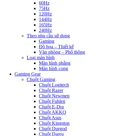
60Hz
75Hz
120Hz
144Hz
165Hz
240Hz
Theo nhu cầu sử dụng
Gaming
Đồ họa – Thiết kế
Văn phòng – Phổ thông
Loại màn hình
Màn hình phẳng
Màn hình cong
Gaming Gear
Chuột Gaming
Chuột Logitech
Chuột Razer
Chuột Newmen
Chuột Fuhlen
Chuột E-Dra
Chuột AKKO
Chuột Asus
Chuột Kingston
Chuột Durgod
Chuột Dareu