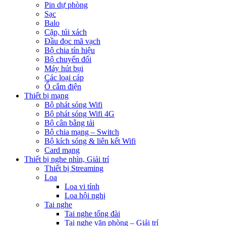
Pin dự phòng
Sạc
Balo
Cặp, túi xách
Đầu đọc mã vạch
Bộ chia tín hiệu
Bộ chuyển đổi
Máy hút bụi
Các loại cáp
Ổ cắm điện
Thiết bị mạng
Bộ phát sóng Wifi
Bộ phát sóng Wifi 4G
Bộ cân bằng tải
Bộ chia mạng – Switch
Bộ kích sóng & liên kết Wifi
Card mạng
Thiết bị nghe nhìn, Giải trí
Thiết bị Streaming
Loa
Loa vi tính
Loa hội nghị
Tai nghe
Tai nghe tổng đài
Tai nghe văn phòng – Giải trí