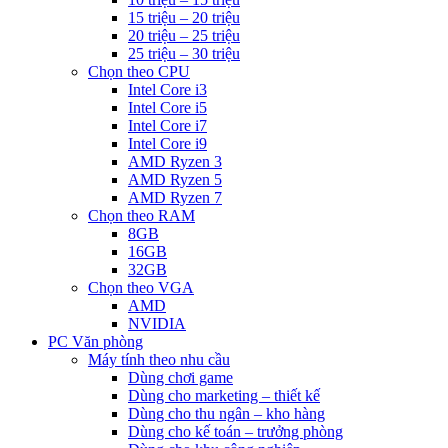
15 triệu – 20 triệu
20 triệu – 25 triệu
25 triệu – 30 triệu
Chọn theo CPU
Intel Core i3
Intel Core i5
Intel Core i7
Intel Core i9
AMD Ryzen 3
AMD Ryzen 5
AMD Ryzen 7
Chọn theo RAM
8GB
16GB
32GB
Chọn theo VGA
AMD
NVIDIA
PC Văn phòng
Máy tính theo nhu cầu
Dùng chơi game
Dùng cho marketing – thiết kế
Dùng cho thu ngân – kho hàng
Dùng cho kế toán – trưởng phòng