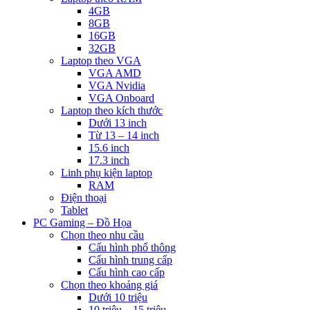
4GB
8GB
16GB
32GB
Laptop theo VGA
VGA AMD
VGA Nvidia
VGA Onboard
Laptop theo kích thước
Dưới 13 inch
Từ 13 – 14 inch
15.6 inch
17.3 inch
Linh phụ kiện laptop
RAM
Điện thoại
Tablet
PC Gaming – Đồ Họa
Chọn theo nhu cầu
Cấu hình phổ thông
Cấu hình trung cấp
Cấu hình cao cấp
Chọn theo khoảng giá
Dưới 10 triệu
10 triệu – 15 triệu