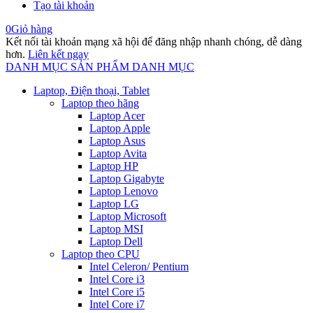
Tạo tài khoản
0
Giỏ hàng
Kết nối tài khoản mạng xã hội để đăng nhập nhanh chóng, dễ dàng
hơn.
Liên kết ngay
DANH MỤC SẢN PHẨM
DANH MỤC
Laptop, Điện thoại, Tablet
Laptop theo hãng
Laptop Acer
Laptop Apple
Laptop Asus
Laptop Avita
Laptop HP
Laptop Gigabyte
Laptop Lenovo
Laptop LG
Laptop Microsoft
Laptop MSI
Laptop Dell
Laptop theo CPU
Intel Celeron/ Pentium
Intel Core i3
Intel Core i5
Intel Core i7