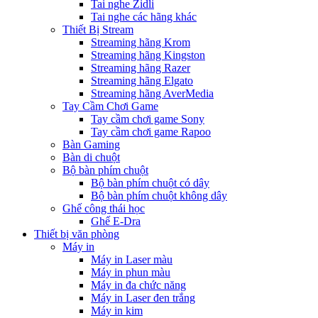
Tai nghe Zidli
Tai nghe các hãng khác
Thiết Bị Stream
Streaming hãng Krom
Streaming hãng Kingston
Streaming hãng Razer
Streaming hãng Elgato
Streaming hãng AverMedia
Tay Cầm Chơi Game
Tay cầm chơi game Sony
Tay cầm chơi game Rapoo
Bàn Gaming
Bàn di chuột
Bộ bàn phím chuột
Bộ bàn phím chuột có dây
Bộ bàn phím chuột không dây
Ghế công thái học
Ghế E-Dra
Thiết bị văn phòng
Máy in
Máy in Laser màu
Máy in phun màu
Máy in đa chức năng
Máy in Laser đen trắng
Máy in kim