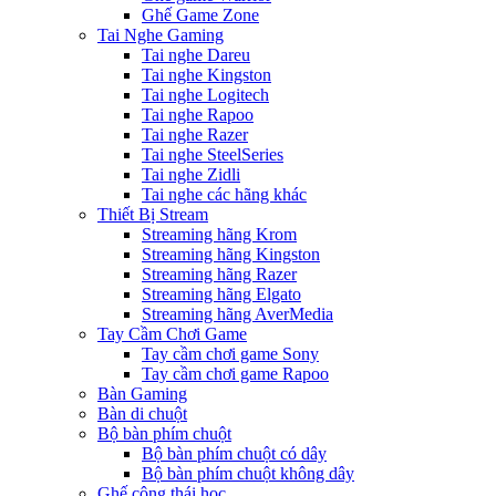
Ghế Game Zone
Tai Nghe Gaming
Tai nghe Dareu
Tai nghe Kingston
Tai nghe Logitech
Tai nghe Rapoo
Tai nghe Razer
Tai nghe SteelSeries
Tai nghe Zidli
Tai nghe các hãng khác
Thiết Bị Stream
Streaming hãng Krom
Streaming hãng Kingston
Streaming hãng Razer
Streaming hãng Elgato
Streaming hãng AverMedia
Tay Cầm Chơi Game
Tay cầm chơi game Sony
Tay cầm chơi game Rapoo
Bàn Gaming
Bàn di chuột
Bộ bàn phím chuột
Bộ bàn phím chuột có dây
Bộ bàn phím chuột không dây
Ghế công thái học