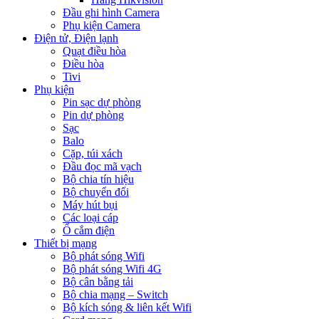
Đầu ghi hình Camera
Phụ kiện Camera
Điện tử, Điện lạnh
Quạt điều hòa
Điều hòa
Tivi
Phụ kiện
Pin sạc dự phòng
Pin dự phòng
Sạc
Balo
Cặp, túi xách
Đầu đọc mã vạch
Bộ chia tín hiệu
Bộ chuyển đổi
Máy hút bụi
Các loại cáp
Ổ cắm điện
Thiết bị mạng
Bộ phát sóng Wifi
Bộ phát sóng Wifi 4G
Bộ cân bằng tải
Bộ chia mạng – Switch
Bộ kích sóng & liên kết Wifi