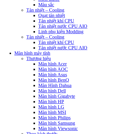
Màu sắc
Tản nhiệt – Cooling
Quạt tản nhiệt
Tản nhiệt khí CPU
Tản nhiệt nước CPU AIO
Linh phụ kiện Modding
Tản nhiệt – Cooling
Tản nhiệt khí CPU
Tản nhiệt nước CPU AIO
Màn hình máy tính
Thương hiệu
Màn hình Acer
Màn hình AOC
Màn hình Asus
Màn hình BenQ
Màn Hình Dahua
Màn hình Dell
Màn hình Gigabyte
Màn hình HP
Màn hình LG
Màn hình MSI
Màn hình Philips
Màn hình Samsung
Màn hình Viewsonic
Theo kích thước