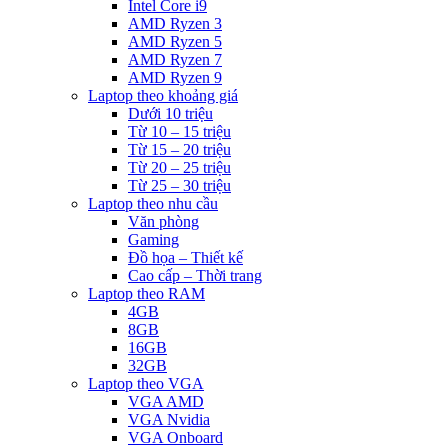
Intel Core i9
AMD Ryzen 3
AMD Ryzen 5
AMD Ryzen 7
AMD Ryzen 9
Laptop theo khoảng giá
Dưới 10 triệu
Từ 10 – 15 triệu
Từ 15 – 20 triệu
Từ 20 – 25 triệu
Từ 25 – 30 triệu
Laptop theo nhu cầu
Văn phòng
Gaming
Đồ họa – Thiết kế
Cao cấp – Thời trang
Laptop theo RAM
4GB
8GB
16GB
32GB
Laptop theo VGA
VGA AMD
VGA Nvidia
VGA Onboard