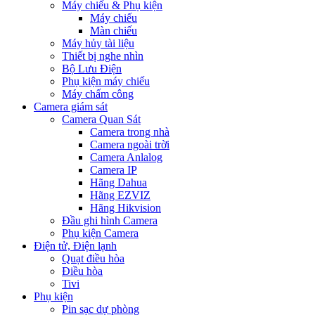
Máy chiếu & Phụ kiện
Máy chiếu
Màn chiếu
Máy hủy tài liệu
Thiết bị nghe nhìn
Bộ Lưu Điện
Phụ kiện máy chiếu
Máy chấm công
Camera giám sát
Camera Quan Sát
Camera trong nhà
Camera ngoài trời
Camera Anlalog
Camera IP
Hãng Dahua
Hãng EZVIZ
Hãng Hikvision
Đầu ghi hình Camera
Phụ kiện Camera
Điện tử, Điện lạnh
Quạt điều hòa
Điều hòa
Tivi
Phụ kiện
Pin sạc dự phòng