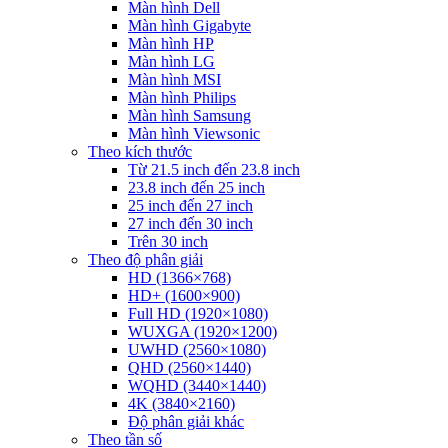
Màn hình Dell
Màn hình Gigabyte
Màn hình HP
Màn hình LG
Màn hình MSI
Màn hình Philips
Màn hình Samsung
Màn hình Viewsonic
Theo kích thước
Từ 21.5 inch đến 23.8 inch
23.8 inch đến 25 inch
25 inch đến 27 inch
27 inch đến 30 inch
Trên 30 inch
Theo độ phân giải
HD (1366×768)
HD+ (1600×900)
Full HD (1920×1080)
WUXGA (1920×1200)
UWHD (2560×1080)
QHD (2560×1440)
WQHD (3440×1440)
4K (3840×2160)
Độ phân giải khác
Theo tần số