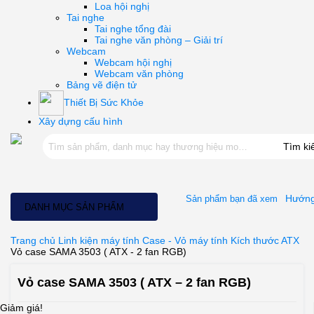
Loa hội nghị
Tai nghe
Tai nghe tổng đài
Tai nghe văn phòng – Giải trí
Webcam
Webcam hội nghị
Webcam văn phòng
Bảng vẽ điện tử
Thiết Bị Sức Khỏe
Xây dựng cấu hình
Tìm k
Hướng
Sản phẩm bạn đã xem
DANH MỤC SẢN PHẨM
Trang chủ
Linh kiện máy tính
Case - Vỏ máy tính
Kích thước
ATX
Vỏ case SAMA 3503 ( ATX - 2 fan RGB)
Vỏ case SAMA 3503 ( ATX – 2 fan RGB)
Giảm giá!