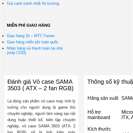
Giá cạnh tranh nhất thị trường
MIỄN PHÍ GIAO HÀNG
Giao hàng 2h – MTC Faster
Giao hàng miễn phí toàn quốc
Nhận hàng và thanh toán tại nhà
(ship COD)
Đánh giá Vỏ case SAMA
Thông số kỹ thuậ
3503 ( ATX – 2 fan RGB)
Hãng sản xuất
SAM
Là dòng sản phẩm
vỏ case máy tính
lý
tưởng cho người dung là game thủ
Hỗ trợ
Micro
chuyên nghiệp, người làm sáng tạo nội
mainboard
ITX,
dung hoặc thiết kế, biên tập chuyên
nghiệp,
vỏ case SAMA 3503 (ATX- 2
Kích thước
fan RGB)
sẽ là linh kiện máy