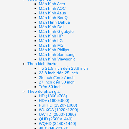
Màn hình Acer
Màn hình AOC
Màn hình Asus
Màn hình BenQ
Màn Hình Dahua
Màn hình Dell
Màn hình Gigabyte
Màn hình HP
Màn hình LG
Màn hình MSI
Màn hình Philips
Màn hình Samsung
Màn hình Viewsonic
Theo kích thước
Từ 21.5 inch đến 23.8 inch
23.8 inch đến 25 inch
25 inch đến 27 inch
27 inch đến 30 inch
Trên 30 inch
Theo độ phân giải
HD (1366×768)
HD+ (1600×900)
Full HD (1920×1080)
WUXGA (1920×1200)
UWHD (2560×1080)
QHD (2560×1440)
WQHD (3440×1440)
4K (3840×2160)