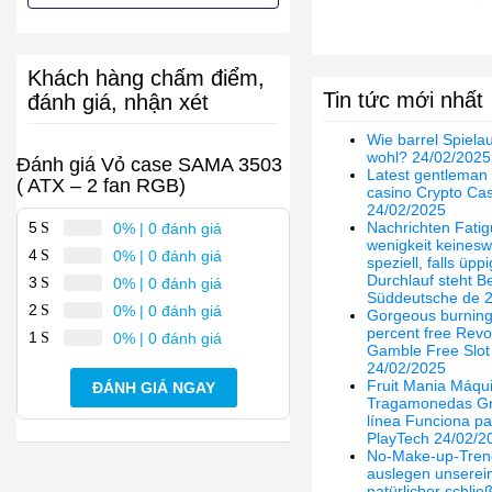
bền bỉ mà vẫn không kém phần thu
trướ
Xem thêm cấu hình
hút. Kích thước của vỏ case máy tính
Cycl
này là416 x 215 x 490 mm. Phần kính
sẵn),
Hệ thống quạt
Khách hàng chấm điểm,
cường lực được đặt ở nắp hông, mặt
1x12
Tin tức mới nhất
chọn)
trước thoáng khí, front panel nằm trên
đánh giá, nhận xét
2x12
nóc, dải led RGB mặt trước cho dàn
chọn
Wie barrel Spiela
máy của bạn rực rỡ chuẩn gaming.
wohl? 24/02/2025
• Sản
Đánh giá Vỏ case SAMA 3503
Latest gentleman 
tưởn
( ATX – 2 fan RGB)
casino Crypto Cas
Game 
24/02/2025
desig
5
Nachrichten Fatig
0%
| 0 đánh giá
vide
wenigkeit keines
4
0%
| 0 đánh giá
Thiết kế
nghi
speziell, falls üp
• Kín
Durchlauf steht B
3
0%
| 0 đánh giá
nắp 
Süddeutsche de 
2
0%
| 0 đánh giá
Gorgeous burning
trước
percent free Revol
front
1
0%
| 0 đánh giá
Gamble Free Slo
trên 
24/02/2025
Fruit Mania Máqu
ĐÁNH GIÁ NGAY
Phụ kiện đi kèm
• Bộ ố
Tragamonedas Gra
línea Funciona par
PlayTech 24/02/2
Khả năng tương thích
No-Make-up-Tren
Cân nặng
5.6K
vượt trội
auslegen unserein
natürlicher schließ