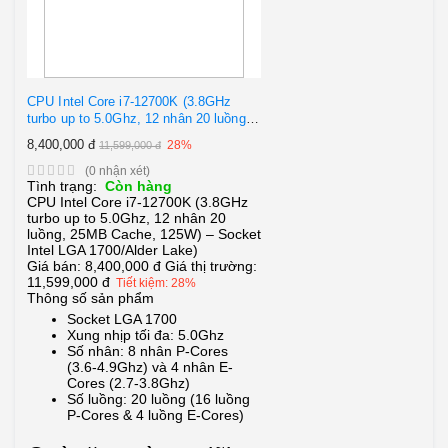
CPU Intel Core i7-12700K (3.8GHz
turbo up to 5.0Ghz, 12 nhân 20 luồng,
25MB Cache, 125W) – Socket Intel
8,400,000 đ
28%
11,599,000 đ
LGA 1700/Alder Lake)
(0 nhận xét)
Tình trạng:
Còn hàng
CPU Intel Core i7-12700K (3.8GHz
turbo up to 5.0Ghz, 12 nhân 20
luồng, 25MB Cache, 125W) – Socket
Intel LGA 1700/Alder Lake)
Giá bán:
8,400,000 đ
Giá thị trường:
11,599,000 đ
Tiết kiệm: 28%
Thông số sản phẩm
Socket LGA 1700
Xung nhịp tối đa: 5.0Ghz
Số nhân: 8 nhân P-Cores
(3.6-4.9Ghz) và 4 nhân E-
Cores (2.7-3.8Ghz)
Số luồng: 20 luồng (16 luồng
P-Cores & 4 luồng E-Cores)