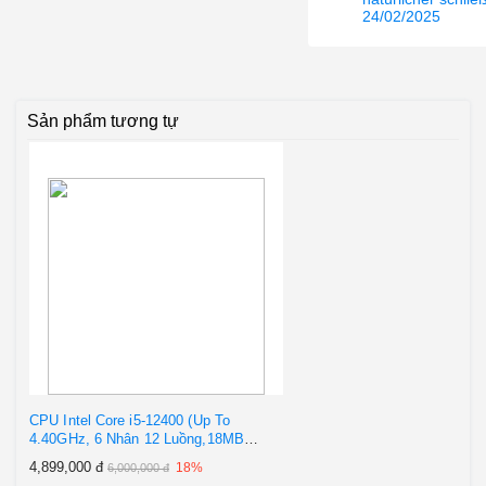
Cân nặng (
24/02/2025
Với kích thước tiêu chuẩn,
vỏ cây
6.6K
đóng gói )
SAMA 3503
có khả năng tương thích
với hầu hết các loại linh kiện trên thị
trường để bạn thoải mái lựa chọn và
build một dàn PC theo ý muốn.
Vỏ
Sản phẩm tương tự
case SAMA 3503
hỗ trợ các loại
mainboard MicroATX, Mini-ITX, ATX;
hỗ trợ VGA 345mm | 163mm. Hệ thống
quạt tản nhiệt trên vỏ case bao gồm:
Quạt trước 2x20cm Cyclone RGB (lắp
sẵn), quạt sau: 1x12cm (tùy chọn),
quạt nóc: 2x12cm/14cm (tùy chọn).
CPU Intel Core i5-12400 (Up To
4.40GHz, 6 Nhân 12 Luồng,18MB
Cache, Socket 1700, Alder Lake)
4,899,000 đ
18%
6,000,000 đ