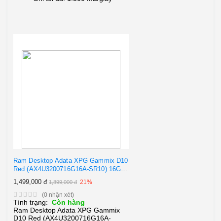
Ram Desktop Adata XPG Gammix D10
Red (AX4U3200716G16A-SR10) 16GB
(1x16GB) DDR4 3200Mhz
1,499,000 đ
21%
1,899,000 đ
(0 nhận xét)
Tình trạng:
Còn hàng
Ram Desktop Adata XPG Gammix
D10 Red (AX4U3200716G16A-