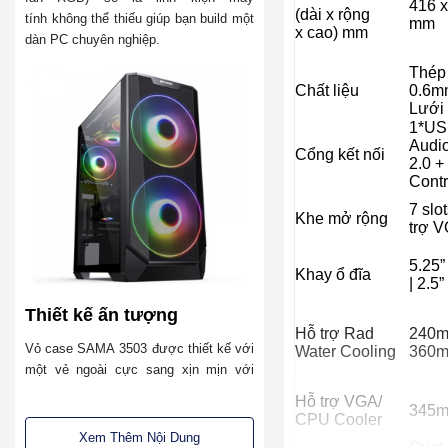
416 x
(dài x rộng
tính không thể thiếu giúp bạn build một
mm
x cao) mm
dàn PC chuyên nghiệp.
Thép
Chất liệu
0.6m
Lưới 
1*US
Audi
Cổng kết nối
2.0 +
Contr
7 slot
Khe mở rộng
trợ 
5.25” 
Khay ổ đĩa
| 2.5”
Thiết kế ấn tượng
Hỗ trợ Rad
240m
Vỏ case SAMA 3503
được thiết kế với
Water Cooling
360
một vẻ ngoài cực sang xịn mịn với
chất liệu chính là thép SPCC 0.6mm,
Hỗ trợ VGA/
345m
nhựa ABS cao cấp và lưới kim loại
CPU Cooler
cho thiết bị một vẻ ngoài mạnh mẽ,
Xem Thêm Nội Dung
Quạt