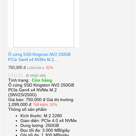
Ổ cứng SSD Kingston NV2 250GB
PCIe Gen4 x4 NVMe M.2
(SNV2S/250G)
750,000 đ
32%
1,099,000 đ
(0 nhận xét)
Tình trạng:
Còn hàng
Ổ cứng SSD Kingston NV2 250GB
PCIe Gen4 x4 NVMe M.2
(SNV2S/250G)
Giá bán:
750,000 đ
Giá thị trường:
1,099,000 đ
Tiết kiệm: 32%
Thông số sản phẩm
Kích thước: M.2 2280
Giao diện: PCIe 4.0 x4 NVMe
Dung lượng: 250GB
Đọc tối đa: 3.000 MB/giây
Ghi tối đa: 1.300 MB/giây