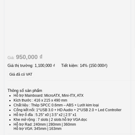
950,000 ₫
Giá:
Giá thị trường:
1,100,000 ₫
Tiết kiệm:
14%
(150.000₫)
Giá đã có VAT
Thông số sản phẩm
Hỗ trợ Mainboard: MicroATX, Mini-ITX, ATX
Kích thước : 416 x 215 x 490 mm
Chất liệu : Thép SPCC 0.6mm – ABS + Lưới kim loại
Cổng kết nối: 1*USB 3.0 + HD Audio + 2*USB 2.0 + Led Controller
Hỗ trợ ổ đĩa : 5.25” x0 | 3.5” x2 | 2.5” x1
Khe mở rộng : 7 slots | 2 slots hỗ trợ VGA dọc
Hỗ trợ Rad: 240mm | 280mm | 360mm
Hỗ trợ VGA: 345mm | 163mm