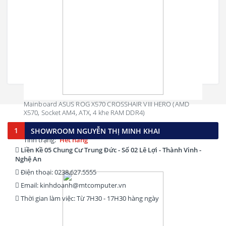
Mainboard ASUS ROG X570 CROSSHAIR VIII HERO (AMD
X570, Socket AM4, ATX, 4 khe RAM DDR4)
Liên hệ
1
SHOWROOM NGUYỄN THỊ MINH KHAI
Tình trạng:
Hết hàng
Liền Kề 05 Chung Cư Trung Đức - Số 02 Lê Lợi - Thành Vinh -
Nghệ An
Điện thoại: 0238.627.5555
Email: kinhdoanh@mtcomputer.vn
Thời gian làm việc: Từ 7H30 - 17H30 hàng ngày