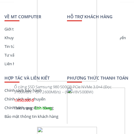
VỀ MT COMPUTER
HỖ TRỢ KHÁCH HÀNG
Giới thiệu
Hướng dẫn thanh toán
Khuyến mãi
Hướng dẫn mua hàng trực tuyến
Tin tức công nghệ
Theo dõi đơn hàng
Tư vấn mua hàng
Liên hệ
HỢP TÁC VÀ LIÊN KIẾT
PHƯƠNG THỨC THANH TOÁN
Ổ cứng SSD Samsung 980 500GB PCIe NVMe 3.0×4 (Đọc
Chính sách bảo hành
3100MB/s – Ghi 2600MB/s) – (MZ-V8V500BW)
Chính sách vận chuyển
1,650,000 đ
Chính sách, quy định chung
Tình trạng:
Còn hàng
Bảo mật thông tin khách hàng