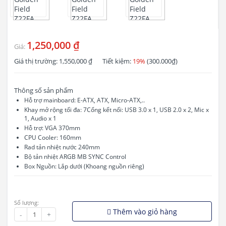
1,250,000 ₫
Giá:
Giá thị trường:
1,550,000 ₫
Tiết kiệm:
19%
(300.000₫)
Thông số sản phẩm
Hỗ trợ mainboard: E-ATX, ATX, Micro-ATX,..
Khay mở rộng tối đa: 7Cổng kết nối: USB 3.0 x 1, USB 2.0 x 2, Mic x
1, Audio x 1
Hỗ trợ: VGA 370mm
CPU Cooler: 160mm
Rad tản nhiệt nước 240mm
Bộ tản nhiệt ARGB MB SYNC Control
Box Nguồn: Lắp dưới (Khoang nguồn riêng)
Số lượng:
Thêm vào giỏ hàng
-
+