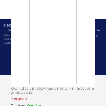
© 2023 – Bản quyền của Công ty cổ phần Tin học Miền Trung
Địa chỉ: 80A Nguyễn Thị Minh Khai, phường Hưng Bình, thành phố Vinh, tỉnh Nghệ An.
Giấy chứng nhận ĐKKD: 2901705256 do Sở Kế hoạch và Đầu tư Nghệ An cấp ngày
04/03/2014
Design & Development by
Netbase Solutions
CPU Intel Core i5 13600KF (up to 5.1Ghz, 14 Nhân 20 Luồng,
24MB Cache L3)
7,190,000 đ
Tình trạng:
Còn hàng