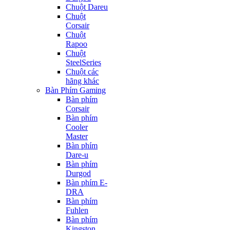
Chuột Dareu
Chuột
Corsair
Chuột
Rapoo
Chuột
SteelSeries
Chuột các
hãng khác
Bàn Phím Gaming
Bàn phím
Corsair
Bàn phím
Cooler
Master
Bàn phím
Dare-u
Bàn phím
Durgod
Bàn phím E-
DRA
Bàn phím
Fuhlen
Bàn phím
Kingston