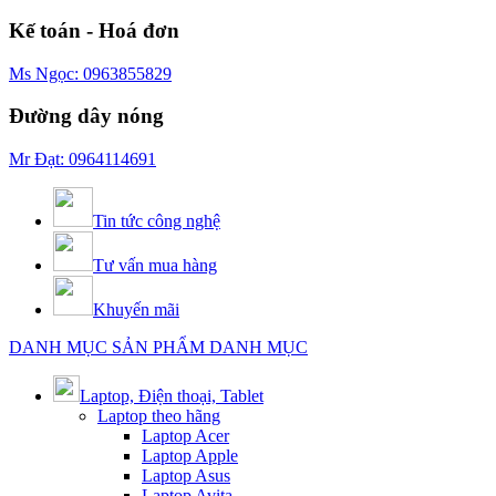
Kế toán - Hoá đơn
Ms Ngọc: 0963855829
Đường dây nóng
Mr Đạt: 0964114691
Tin tức công nghệ
Tư vấn mua hàng
Khuyến mãi
DANH MỤC SẢN PHẨM
DANH MỤC
Laptop, Điện thoại, Tablet
Laptop theo hãng
Laptop Acer
Laptop Apple
Laptop Asus
Laptop Avita