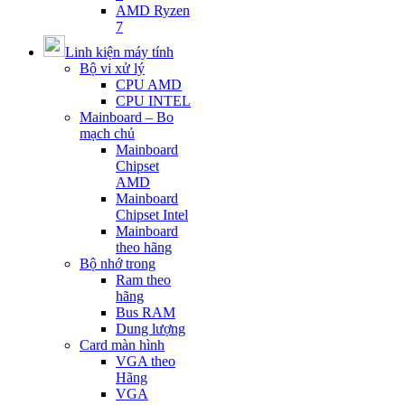
AMD Ryzen
7
Linh kiện máy tính
Bộ vi xử lý
CPU AMD
CPU INTEL
Mainboard – Bo
mạch chủ
Mainboard
Chipset
AMD
Mainboard
Chipset Intel
Mainboard
theo hãng
Bộ nhớ trong
Ram theo
hãng
Bus RAM
Dung lượng
Card màn hình
VGA theo
Hãng
VGA