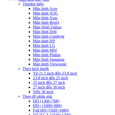
Thương hiệu
Màn hình Acer
Màn hình AOC
Màn hình Asus
Màn hình BenQ
Màn Hình Dahua
Màn hình Dell
Màn hình Gigabyte
Màn hình HP
Màn hình LG
Màn hình MSI
Màn hình Philips
Màn hình Samsung
Màn hình Viewsonic
Theo kích thước
Từ 21.5 inch đến 23.8 inch
23.8 inch đến 25 inch
25 inch đến 27 inch
27 inch đến 30 inch
Trên 30 inch
Theo độ phân giải
HD (1366×768)
HD+ (1600×900)
Full HD (1920×1080)
WUXGA (1920×1200)