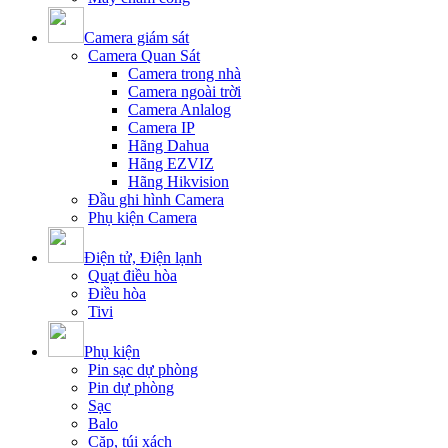
Camera giám sát
Camera Quan Sát
Camera trong nhà
Camera ngoài trời
Camera Anlalog
Camera IP
Hãng Dahua
Hãng EZVIZ
Hãng Hikvision
Đầu ghi hình Camera
Phụ kiện Camera
Điện tử, Điện lạnh
Quạt điều hòa
Điều hòa
Tivi
Phụ kiện
Pin sạc dự phòng
Pin dự phòng
Sạc
Balo
Cặp, túi xách