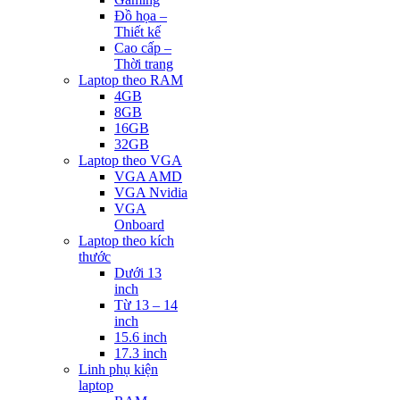
Đồ họa –
Thiết kế
Cao cấp –
Thời trang
Laptop theo RAM
4GB
8GB
16GB
32GB
Laptop theo VGA
VGA AMD
VGA Nvidia
VGA
Onboard
Laptop theo kích
thước
Dưới 13
inch
Từ 13 – 14
inch
15.6 inch
17.3 inch
Linh phụ kiện
laptop