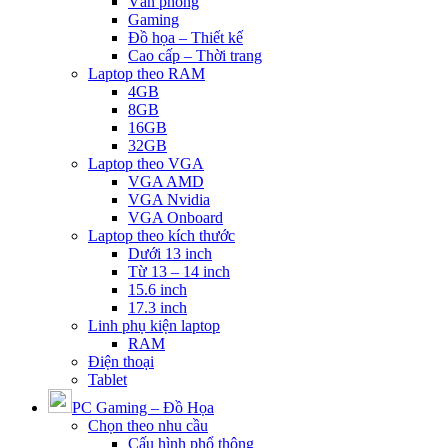
Văn phòng
Gaming
Đồ họa – Thiết kế
Cao cấp – Thời trang
Laptop theo RAM
4GB
8GB
16GB
32GB
Laptop theo VGA
VGA AMD
VGA Nvidia
VGA Onboard
Laptop theo kích thước
Dưới 13 inch
Từ 13 – 14 inch
15.6 inch
17.3 inch
Linh phụ kiện laptop
RAM
Điện thoại
Tablet
PC Gaming – Đồ Họa
Chọn theo nhu cầu
Cấu hình phổ thông