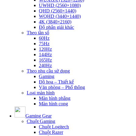
UWHD (2560×1080)
QHD (2560×1440)
WQHD (3440×1440)
4K (3840×2160)
Độ phân giải khác
Theo tần số
60Hz
75Hz
120Hz
144Hz
165Hz
240Hz
Theo nhu cầu sử dụng
Gaming
Đồ họa – Thiết kế
Văn phòng – Phổ thông
Loại màn hình
Màn hình phẳng
Màn hình cong
Gaming Gear
Chuột Gaming
Chuột Logitech
Chuột Razer