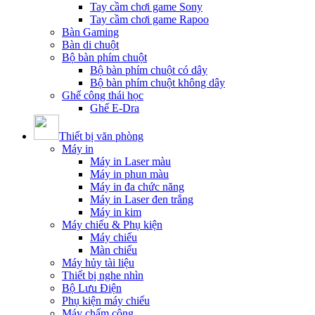
Tay cầm chơi game Sony
Tay cầm chơi game Rapoo
Bàn Gaming
Bàn di chuột
Bộ bàn phím chuột
Bộ bàn phím chuột có dây
Bộ bàn phím chuột không dây
Ghế công thái học
Ghế E-Dra
Thiết bị văn phòng
Máy in
Máy in Laser màu
Máy in phun màu
Máy in đa chức năng
Máy in Laser đen trắng
Máy in kim
Máy chiếu & Phụ kiện
Máy chiếu
Màn chiếu
Máy hủy tài liệu
Thiết bị nghe nhìn
Bộ Lưu Điện
Phụ kiện máy chiếu
Máy chấm công