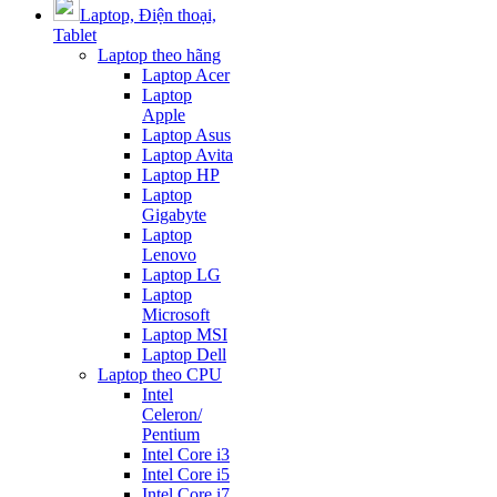
Laptop, Điện thoại,
Tablet
Laptop theo hãng
Laptop Acer
Laptop
Apple
Laptop Asus
Laptop Avita
Laptop HP
Laptop
Gigabyte
Laptop
Lenovo
Laptop LG
Laptop
Microsoft
Laptop MSI
Laptop Dell
Laptop theo CPU
Intel
Celeron/
Pentium
Intel Core i3
Intel Core i5
Intel Core i7