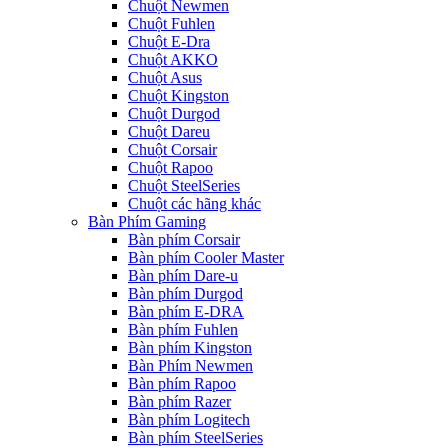
Chuột Newmen
Chuột Fuhlen
Chuột E-Dra
Chuột AKKO
Chuột Asus
Chuột Kingston
Chuột Durgod
Chuột Dareu
Chuột Corsair
Chuột Rapoo
Chuột SteelSeries
Chuột các hãng khác
Bàn Phím Gaming
Bàn phím Corsair
Bàn phím Cooler Master
Bàn phím Dare-u
Bàn phím Durgod
Bàn phím E-DRA
Bàn phím Fuhlen
Bàn phím Kingston
Bàn Phím Newmen
Bàn phím Rapoo
Bàn phím Razer
Bàn phím Logitech
Bàn phím SteelSeries