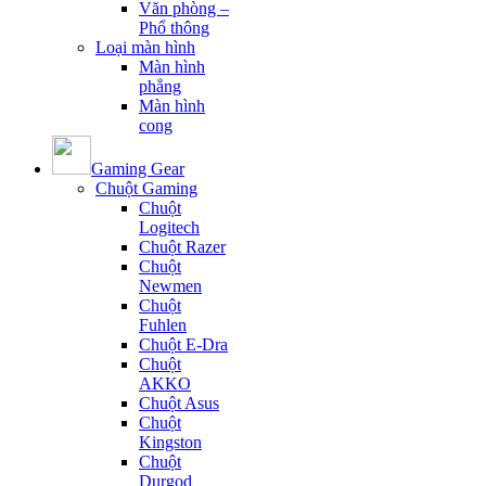
Văn phòng –
Phổ thông
Loại màn hình
Màn hình
phẳng
Màn hình
cong
Gaming Gear
Chuột Gaming
Chuột
Logitech
Chuột Razer
Chuột
Newmen
Chuột
Fuhlen
Chuột E-Dra
Chuột
AKKO
Chuột Asus
Chuột
Kingston
Chuột
Durgod