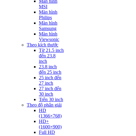
Màn hình
MSI
Màn hình
Philips
Màn hình
Samsung
Màn hình
Viewsonic
Theo kích thước
Từ 21.5 inch
đến 23.8
inch
23.8 inch
đến 25 inch
25 inch đến
27 inch
27 inch đến
30 inch
Trên 30 inch
Theo độ phân giải
HD
(1366×768)
HD+
(1600×900)
Full HD