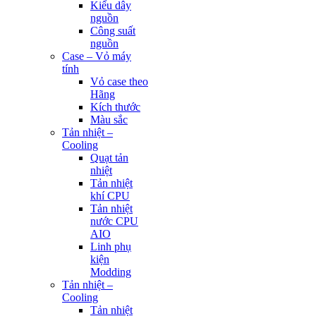
Kiểu dây
nguồn
Công suất
nguồn
Case – Vỏ máy
tính
Vỏ case theo
Hãng
Kích thước
Màu sắc
Tản nhiệt –
Cooling
Quạt tản
nhiệt
Tản nhiệt
khí CPU
Tản nhiệt
nước CPU
AIO
Linh phụ
kiện
Modding
Tản nhiệt –
Cooling
Tản nhiệt