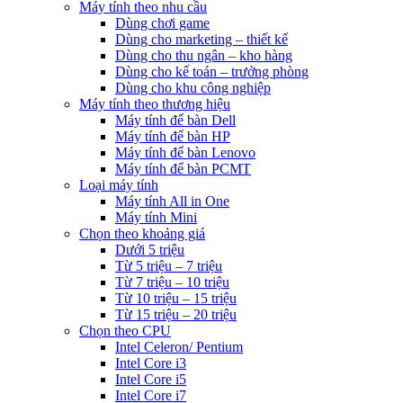
Máy tính theo nhu cầu
Dùng chơi game
Dùng cho marketing – thiết kế
Dùng cho thu ngân – kho hàng
Dùng cho kế toán – trưởng phòng
Dùng cho khu công nghiệp
Máy tính theo thương hiệu
Máy tính để bàn Dell
Máy tính để bàn HP
Máy tính để bàn Lenovo
Máy tính để bàn PCMT
Loại máy tính
Máy tính All in One
Máy tính Mini
Chọn theo khoảng giá
Dưới 5 triệu
Từ 5 triệu – 7 triệu
Từ 7 triệu – 10 triệu
Từ 10 triệu – 15 triệu
Từ 15 triệu – 20 triệu
Chọn theo CPU
Intel Celeron/ Pentium
Intel Core i3
Intel Core i5
Intel Core i7