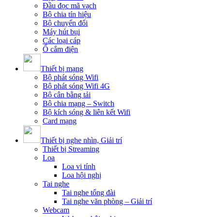
Đầu đọc mã vạch
Bộ chia tín hiệu
Bộ chuyển đổi
Máy hút bụi
Các loại cáp
Ổ cắm điện
Thiết bị mạng
Bộ phát sóng Wifi
Bộ phát sóng Wifi 4G
Bộ cân bằng tải
Bộ chia mạng – Switch
Bộ kích sóng & liên kết Wifi
Card mạng
Thiết bị nghe nhìn, Giải trí
Thiết bị Streaming
Loa
Loa vi tính
Loa hội nghị
Tai nghe
Tai nghe tổng đài
Tai nghe văn phòng – Giải trí
Webcam