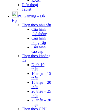
RAM
Điện thoại
Tablet
PC Gaming – Đồ
Họa
Chọn theo nhu cầu
Cấu hình
phổ thông
Cấu hình
trung cấp
Cấu hình
cao cấp
Chọn theo khoảng
giá
Dưới 10
triệu
10 triệu – 15
triệu
15 triệu – 20
triệu
20 triệu – 25
triệu
25 triệu – 30
triệu
Chọn theo CPU