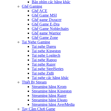
Bàn phím các hãng khác
Ghế Gaming
Ghế ACE
Ghế Game MSI
Ghế game Dxracer
Ghế Game E-Dra
Ghế Game Noblechairs
Ghế game Warrior
Ghế Game Zone
Tai Nghe Gaming
Tai nghe Dareu
Tai nghe Kingston
Tai nghe Logitech
Tai nghe Rapoo
Tai nghe Razer
Tai nghe SteelSeries
Tai nghe Zidli
Tai nghe các hãng khác
Thiết Bị Stream
Streaming hãng Krom
Streaming hãng Kingston
Streaming hãng Razer
Streaming hãng Elgato
Streaming hãng AverMedia
Tay Cầm Chơi Game