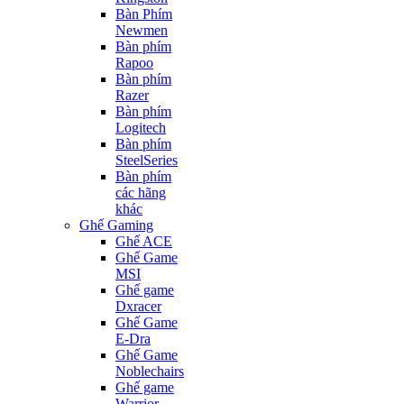
Bàn Phím
Newmen
Bàn phím
Rapoo
Bàn phím
Razer
Bàn phím
Logitech
Bàn phím
SteelSeries
Bàn phím
các hãng
khác
Ghế Gaming
Ghế ACE
Ghế Game
MSI
Ghế game
Dxracer
Ghế Game
E-Dra
Ghế Game
Noblechairs
Ghế game
Warrior