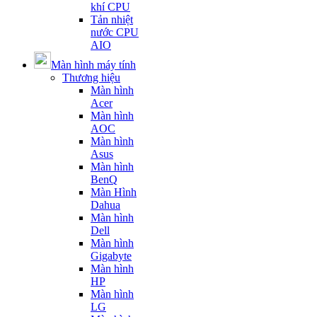
khí CPU
Tản nhiệt
nước CPU
AIO
Màn hình máy tính
Thương hiệu
Màn hình
Acer
Màn hình
AOC
Màn hình
Asus
Màn hình
BenQ
Màn Hình
Dahua
Màn hình
Dell
Màn hình
Gigabyte
Màn hình
HP
Màn hình
LG