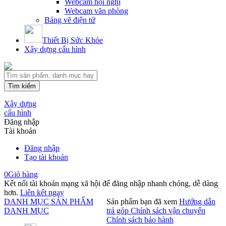
Webcam hội nghị
Webcam văn phòng
Bảng vẽ điện tử
Thiết Bị Sức Khỏe
Xây dựng cấu hình
Tìm kiếm
Xây dựng
cấu hình
Đăng nhập
Tài khoản
Đăng nhập
Tạo tài khoản
0
Giỏ hàng
Kết nối tài khoản mạng xã hội để đăng nhập nhanh chóng, dễ dàng
hơn.
Liên kết ngay
DANH MỤC SẢN PHẨM
Sản phẩm bạn đã xem
Hướng dẫn
DANH MỤC
trả góp
Chính sách vận chuyển
Chính sách bảo hành