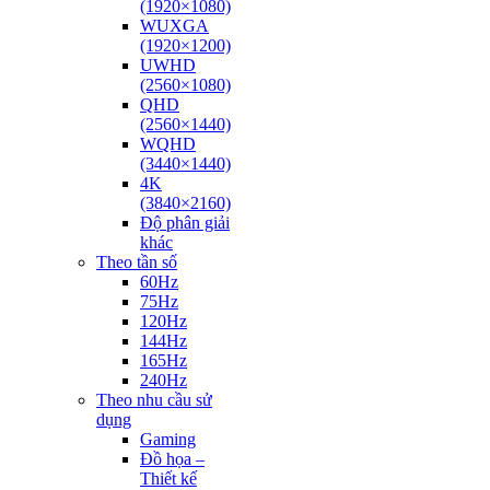
(1920×1080)
WUXGA
(1920×1200)
UWHD
(2560×1080)
QHD
(2560×1440)
WQHD
(3440×1440)
4K
(3840×2160)
Độ phân giải
khác
Theo tần số
60Hz
75Hz
120Hz
144Hz
165Hz
240Hz
Theo nhu cầu sử
dụng
Gaming
Đồ họa –
Thiết kế