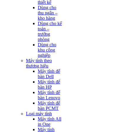
thiết kế
Dùng cho
thu ngân –
kho hàng
Dùng cho kế
toán –
trưởng
phòng
Dùng cho
khu công
nghiệp
Máy tính theo
thương hiệu
Máy tính để
bàn Dell
Máy tính để
bàn HP
Máy tính để
bàn Lenovo
Máy tính để
bàn PCMT
Loại máy tính
Máy tính All
in One
Máy tính