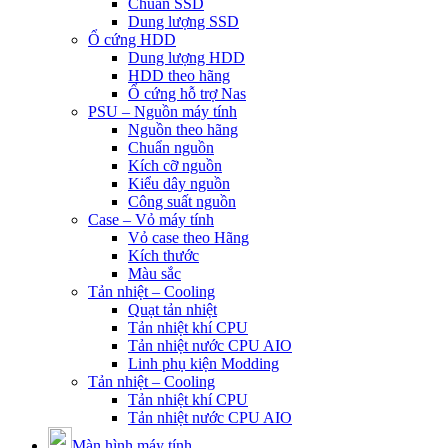
Chuẩn SSD
Dung lượng SSD
Ổ cứng HDD
Dung lượng HDD
HDD theo hãng
Ổ cứng hỗ trợ Nas
PSU – Nguồn máy tính
Nguồn theo hãng
Chuẩn nguồn
Kích cỡ nguồn
Kiểu dây nguồn
Công suất nguồn
Case – Vỏ máy tính
Vỏ case theo Hãng
Kích thước
Màu sắc
Tản nhiệt – Cooling
Quạt tản nhiệt
Tản nhiệt khí CPU
Tản nhiệt nước CPU AIO
Linh phụ kiện Modding
Tản nhiệt – Cooling
Tản nhiệt khí CPU
Tản nhiệt nước CPU AIO
Màn hình máy tính