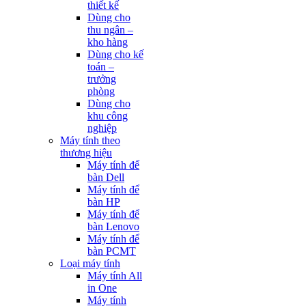
thiết kế
Dùng cho
thu ngân –
kho hàng
Dùng cho kế
toán –
trưởng
phòng
Dùng cho
khu công
nghiệp
Máy tính theo
thương hiệu
Máy tính để
bàn Dell
Máy tính để
bàn HP
Máy tính để
bàn Lenovo
Máy tính để
bàn PCMT
Loại máy tính
Máy tính All
in One
Máy tính