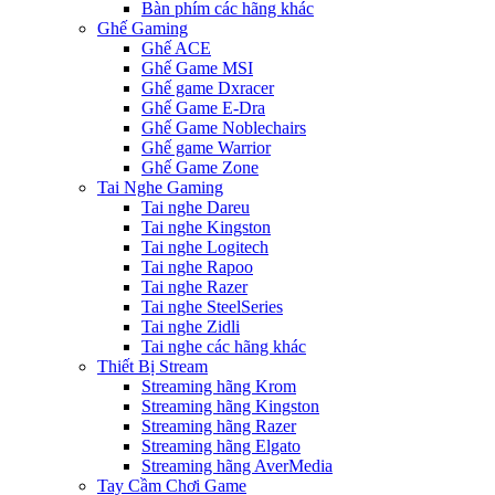
Bàn phím các hãng khác
Ghế Gaming
Ghế ACE
Ghế Game MSI
Ghế game Dxracer
Ghế Game E-Dra
Ghế Game Noblechairs
Ghế game Warrior
Ghế Game Zone
Tai Nghe Gaming
Tai nghe Dareu
Tai nghe Kingston
Tai nghe Logitech
Tai nghe Rapoo
Tai nghe Razer
Tai nghe SteelSeries
Tai nghe Zidli
Tai nghe các hãng khác
Thiết Bị Stream
Streaming hãng Krom
Streaming hãng Kingston
Streaming hãng Razer
Streaming hãng Elgato
Streaming hãng AverMedia
Tay Cầm Chơi Game