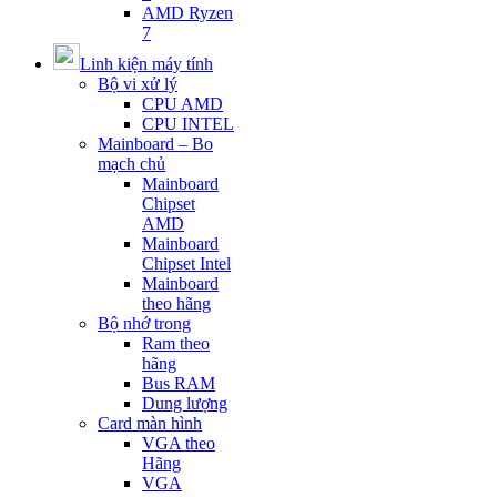
AMD Ryzen
7
Linh kiện máy tính
Bộ vi xử lý
CPU AMD
CPU INTEL
Mainboard – Bo
mạch chủ
Mainboard
Chipset
AMD
Mainboard
Chipset Intel
Mainboard
theo hãng
Bộ nhớ trong
Ram theo
hãng
Bus RAM
Dung lượng
Card màn hình
VGA theo
Hãng
VGA