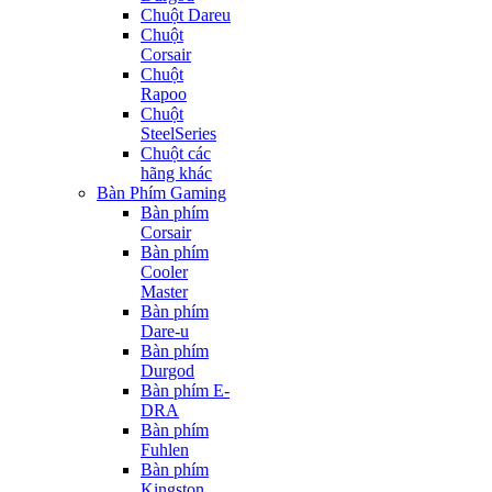
Chuột Dareu
Chuột
Corsair
Chuột
Rapoo
Chuột
SteelSeries
Chuột các
hãng khác
Bàn Phím Gaming
Bàn phím
Corsair
Bàn phím
Cooler
Master
Bàn phím
Dare-u
Bàn phím
Durgod
Bàn phím E-
DRA
Bàn phím
Fuhlen
Bàn phím
Kingston