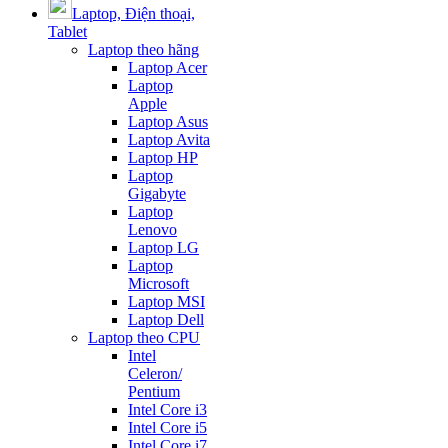
Laptop, Điện thoại,
Tablet
Laptop theo hãng
Laptop Acer
Laptop
Apple
Laptop Asus
Laptop Avita
Laptop HP
Laptop
Gigabyte
Laptop
Lenovo
Laptop LG
Laptop
Microsoft
Laptop MSI
Laptop Dell
Laptop theo CPU
Intel
Celeron/
Pentium
Intel Core i3
Intel Core i5
Intel Core i7