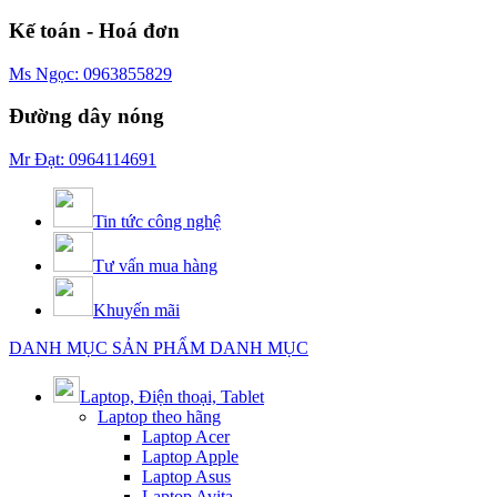
Kế toán - Hoá đơn
Ms Ngọc: 0963855829
Đường dây nóng
Mr Đạt: 0964114691
Tin tức công nghệ
Tư vấn mua hàng
Khuyến mãi
DANH MỤC SẢN PHẨM
DANH MỤC
Laptop, Điện thoại, Tablet
Laptop theo hãng
Laptop Acer
Laptop Apple
Laptop Asus
Laptop Avita