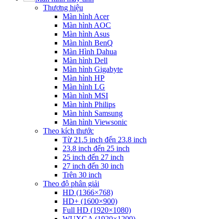
Thương hiệu
Màn hình Acer
Màn hình AOC
Màn hình Asus
Màn hình BenQ
Màn Hình Dahua
Màn hình Dell
Màn hình Gigabyte
Màn hình HP
Màn hình LG
Màn hình MSI
Màn hình Philips
Màn hình Samsung
Màn hình Viewsonic
Theo kích thước
Từ 21.5 inch đến 23.8 inch
23.8 inch đến 25 inch
25 inch đến 27 inch
27 inch đến 30 inch
Trên 30 inch
Theo độ phân giải
HD (1366×768)
HD+ (1600×900)
Full HD (1920×1080)
WUXGA (1920×1200)