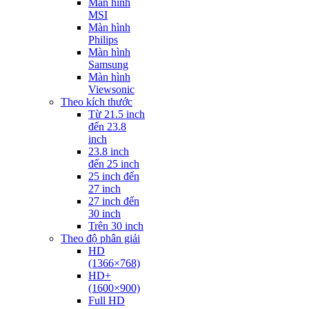
Màn hình
MSI
Màn hình
Philips
Màn hình
Samsung
Màn hình
Viewsonic
Theo kích thước
Từ 21.5 inch
đến 23.8
inch
23.8 inch
đến 25 inch
25 inch đến
27 inch
27 inch đến
30 inch
Trên 30 inch
Theo độ phân giải
HD
(1366×768)
HD+
(1600×900)
Full HD