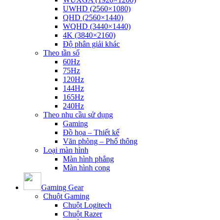
UWHD (2560×1080)
QHD (2560×1440)
WQHD (3440×1440)
4K (3840×2160)
Độ phân giải khác
Theo tần số
60Hz
75Hz
120Hz
144Hz
165Hz
240Hz
Theo nhu cầu sử dụng
Gaming
Đồ họa – Thiết kế
Văn phòng – Phổ thông
Loại màn hình
Màn hình phẳng
Màn hình cong
Gaming Gear
Chuột Gaming
Chuột Logitech
Chuột Razer