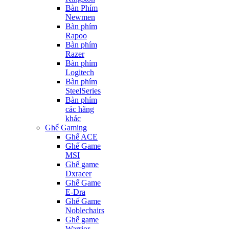
Bàn Phím
Newmen
Bàn phím
Rapoo
Bàn phím
Razer
Bàn phím
Logitech
Bàn phím
SteelSeries
Bàn phím
các hãng
khác
Ghế Gaming
Ghế ACE
Ghế Game
MSI
Ghế game
Dxracer
Ghế Game
E-Dra
Ghế Game
Noblechairs
Ghế game
Warrior