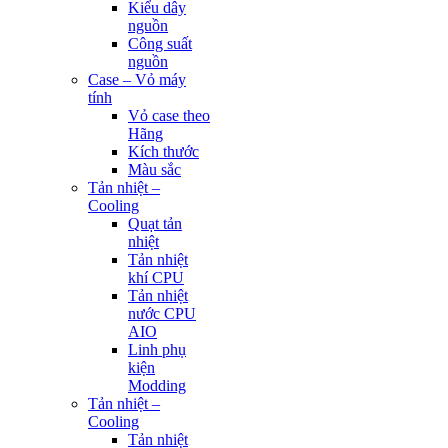
Kiểu dây
nguồn
Công suất
nguồn
Case – Vỏ máy
tính
Vỏ case theo
Hãng
Kích thước
Màu sắc
Tản nhiệt –
Cooling
Quạt tản
nhiệt
Tản nhiệt
khí CPU
Tản nhiệt
nước CPU
AIO
Linh phụ
kiện
Modding
Tản nhiệt –
Cooling
Tản nhiệt