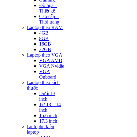
Đồ họa –
Thiết kế
Cao cấp –
Thời trang
Laptop theo RAM
4GB
8GB
16GB
32GB
Laptop theo VGA
VGA AMD
VGA Nvidia
VGA
Onboard
Laptop theo kích
thước
Dưới 13
inch
Từ 13 – 14
inch
15.6 inch
17.3 inch
Linh phụ kiện
laptop