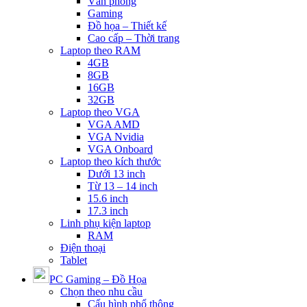
Văn phòng
Gaming
Đồ họa – Thiết kế
Cao cấp – Thời trang
Laptop theo RAM
4GB
8GB
16GB
32GB
Laptop theo VGA
VGA AMD
VGA Nvidia
VGA Onboard
Laptop theo kích thước
Dưới 13 inch
Từ 13 – 14 inch
15.6 inch
17.3 inch
Linh phụ kiện laptop
RAM
Điện thoại
Tablet
PC Gaming – Đồ Họa
Chọn theo nhu cầu
Cấu hình phổ thông