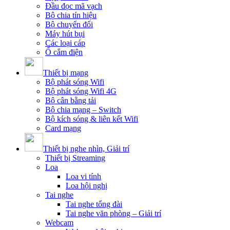
Đầu đọc mã vạch
Bộ chia tín hiệu
Bộ chuyển đổi
Máy hút bụi
Các loại cáp
Ổ cắm điện
Thiết bị mạng
Bộ phát sóng Wifi
Bộ phát sóng Wifi 4G
Bộ cân bằng tải
Bộ chia mạng – Switch
Bộ kích sóng & liên kết Wifi
Card mạng
Thiết bị nghe nhìn, Giải trí
Thiết bị Streaming
Loa
Loa vi tính
Loa hội nghị
Tai nghe
Tai nghe tổng đài
Tai nghe văn phòng – Giải trí
Webcam