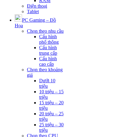
RAM
Điện thoại
Tablet
PC Gaming – Đồ
Họa
Chọn theo nhu cầu
Cấu hình
phổ thông
Cấu hình
trung cấp
Cấu hình
cao cấp
Chọn theo khoảng
giá
Dưới 10
triệu
10 triệu – 15
triệu
15 triệu – 20
triệu
20 triệu – 25
triệu
25 triệu – 30
triệu
Chọn theo CPU