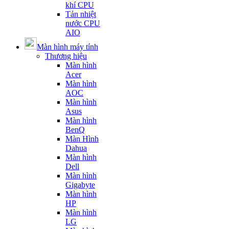
khí CPU
Tản nhiệt
nước CPU
AIO
Màn hình máy tính
Thương hiệu
Màn hình
Acer
Màn hình
AOC
Màn hình
Asus
Màn hình
BenQ
Màn Hình
Dahua
Màn hình
Dell
Màn hình
Gigabyte
Màn hình
HP
Màn hình
LG