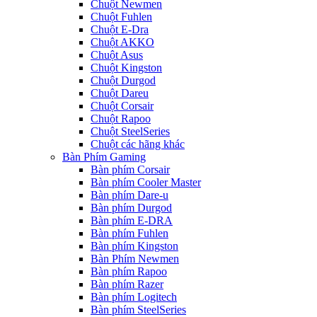
Chuột Newmen
Chuột Fuhlen
Chuột E-Dra
Chuột AKKO
Chuột Asus
Chuột Kingston
Chuột Durgod
Chuột Dareu
Chuột Corsair
Chuột Rapoo
Chuột SteelSeries
Chuột các hãng khác
Bàn Phím Gaming
Bàn phím Corsair
Bàn phím Cooler Master
Bàn phím Dare-u
Bàn phím Durgod
Bàn phím E-DRA
Bàn phím Fuhlen
Bàn phím Kingston
Bàn Phím Newmen
Bàn phím Rapoo
Bàn phím Razer
Bàn phím Logitech
Bàn phím SteelSeries