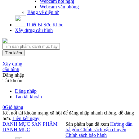
Webcam hội nghị
Webcam văn phòng
Bảng vẽ điện tử
Thiết Bị Sức Khỏe
Xây dựng cấu hình
Tìm kiếm
Xây dựng
cấu hình
Đăng nhập
Tài khoản
Đăng nhập
Tạo tài khoản
0
Giỏ hàng
Kết nối tài khoản mạng xã hội để đăng nhập nhanh chóng, dễ dàng
hơn.
Liên kết ngay
DANH MỤC SẢN PHẨM
Sản phẩm bạn đã xem
Hướng dẫn
DANH MỤC
trả góp
Chính sách vận chuyển
Chính sách bảo hành