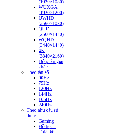
(1920×1080)
WUXGA
(1920×1200)
UWHD
(2560×1080)
QHD
(2560×1440)
WQHD
(3440×1440)
4K
(3840×2160)
Độ phân giải
khác
Theo tần số
60Hz
75Hz
120Hz
144Hz
165Hz
240Hz
Theo nhu cầu sử
dụng
Gaming
Đồ họa –
Thiết kế