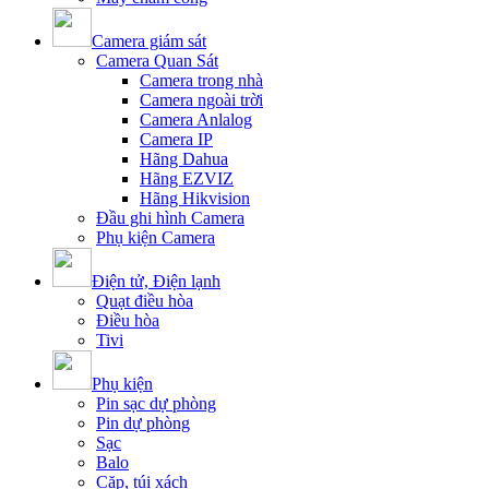
Camera giám sát
Camera Quan Sát
Camera trong nhà
Camera ngoài trời
Camera Anlalog
Camera IP
Hãng Dahua
Hãng EZVIZ
Hãng Hikvision
Đầu ghi hình Camera
Phụ kiện Camera
Điện tử, Điện lạnh
Quạt điều hòa
Điều hòa
Tivi
Phụ kiện
Pin sạc dự phòng
Pin dự phòng
Sạc
Balo
Cặp, túi xách