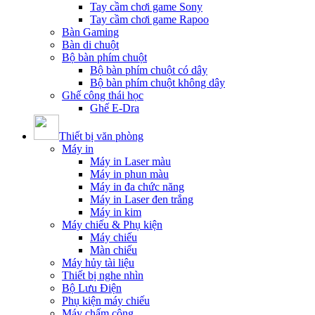
Tay cầm chơi game Sony
Tay cầm chơi game Rapoo
Bàn Gaming
Bàn di chuột
Bộ bàn phím chuột
Bộ bàn phím chuột có dây
Bộ bàn phím chuột không dây
Ghế công thái học
Ghế E-Dra
Thiết bị văn phòng
Máy in
Máy in Laser màu
Máy in phun màu
Máy in đa chức năng
Máy in Laser đen trắng
Máy in kim
Máy chiếu & Phụ kiện
Máy chiếu
Màn chiếu
Máy hủy tài liệu
Thiết bị nghe nhìn
Bộ Lưu Điện
Phụ kiện máy chiếu
Máy chấm công