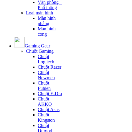
Văn phòng –
Phổ thông
Loại màn hình
Màn hình
phẳng
Màn hình
cong
Gaming Gear
Chuột Gaming
Chuột
Logitech
Chuột Razer
Chuột
Newmen
Chuột
Fuhlen
Chuột E-Dra
Chuột
AKKO
Chuột Asus
Chuột
Kingston
Chuột
Durgod