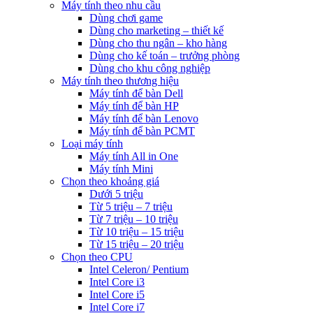
Máy tính theo nhu cầu
Dùng chơi game
Dùng cho marketing – thiết kế
Dùng cho thu ngân – kho hàng
Dùng cho kế toán – trưởng phòng
Dùng cho khu công nghiệp
Máy tính theo thương hiệu
Máy tính để bàn Dell
Máy tính để bàn HP
Máy tính để bàn Lenovo
Máy tính để bàn PCMT
Loại máy tính
Máy tính All in One
Máy tính Mini
Chọn theo khoảng giá
Dưới 5 triệu
Từ 5 triệu – 7 triệu
Từ 7 triệu – 10 triệu
Từ 10 triệu – 15 triệu
Từ 15 triệu – 20 triệu
Chọn theo CPU
Intel Celeron/ Pentium
Intel Core i3
Intel Core i5
Intel Core i7