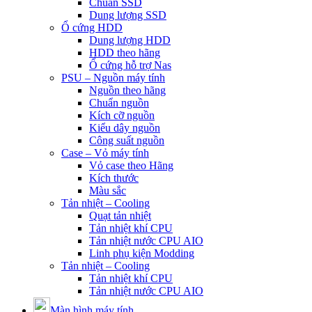
Chuẩn SSD
Dung lượng SSD
Ổ cứng HDD
Dung lượng HDD
HDD theo hãng
Ổ cứng hỗ trợ Nas
PSU – Nguồn máy tính
Nguồn theo hãng
Chuẩn nguồn
Kích cỡ nguồn
Kiểu dây nguồn
Công suất nguồn
Case – Vỏ máy tính
Vỏ case theo Hãng
Kích thước
Màu sắc
Tản nhiệt – Cooling
Quạt tản nhiệt
Tản nhiệt khí CPU
Tản nhiệt nước CPU AIO
Linh phụ kiện Modding
Tản nhiệt – Cooling
Tản nhiệt khí CPU
Tản nhiệt nước CPU AIO
Màn hình máy tính