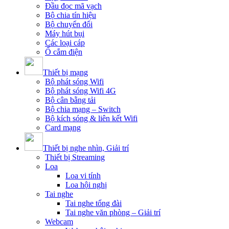
Đầu đọc mã vạch
Bộ chia tín hiệu
Bộ chuyển đổi
Máy hút bụi
Các loại cáp
Ổ cắm điện
Thiết bị mạng
Bộ phát sóng Wifi
Bộ phát sóng Wifi 4G
Bộ cân bằng tải
Bộ chia mạng – Switch
Bộ kích sóng & liên kết Wifi
Card mạng
Thiết bị nghe nhìn, Giải trí
Thiết bị Streaming
Loa
Loa vi tính
Loa hội nghị
Tai nghe
Tai nghe tổng đài
Tai nghe văn phòng – Giải trí
Webcam