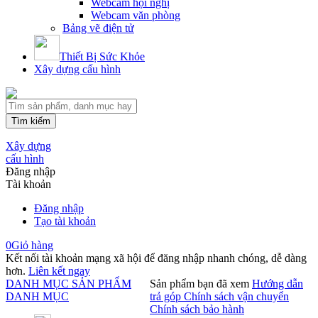
Webcam hội nghị
Webcam văn phòng
Bảng vẽ điện tử
Thiết Bị Sức Khỏe
Xây dựng cấu hình
Tìm kiếm
Xây dựng
cấu hình
Đăng nhập
Tài khoản
Đăng nhập
Tạo tài khoản
0
Giỏ hàng
Kết nối tài khoản mạng xã hội để đăng nhập nhanh chóng, dễ dàng
hơn.
Liên kết ngay
DANH MỤC SẢN PHẨM
Sản phẩm bạn đã xem
Hướng dẫn
DANH MỤC
trả góp
Chính sách vận chuyển
Chính sách bảo hành