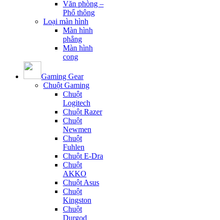
Văn phòng –
Phổ thông
Loại màn hình
Màn hình
phẳng
Màn hình
cong
Gaming Gear
Chuột Gaming
Chuột
Logitech
Chuột Razer
Chuột
Newmen
Chuột
Fuhlen
Chuột E-Dra
Chuột
AKKO
Chuột Asus
Chuột
Kingston
Chuột
Durgod