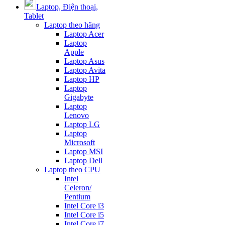
Laptop, Điện thoại,
Tablet
Laptop theo hãng
Laptop Acer
Laptop
Apple
Laptop Asus
Laptop Avita
Laptop HP
Laptop
Gigabyte
Laptop
Lenovo
Laptop LG
Laptop
Microsoft
Laptop MSI
Laptop Dell
Laptop theo CPU
Intel
Celeron/
Pentium
Intel Core i3
Intel Core i5
Intel Core i7