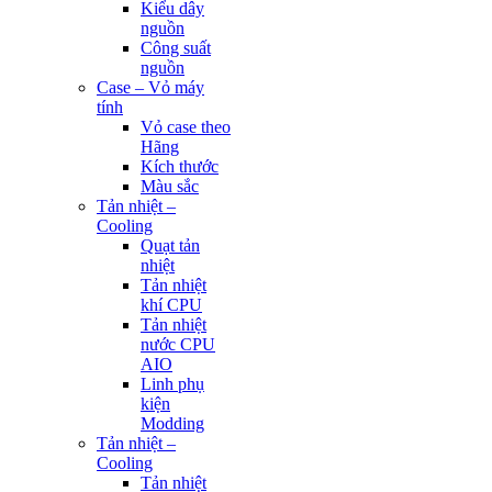
Kiểu dây
nguồn
Công suất
nguồn
Case – Vỏ máy
tính
Vỏ case theo
Hãng
Kích thước
Màu sắc
Tản nhiệt –
Cooling
Quạt tản
nhiệt
Tản nhiệt
khí CPU
Tản nhiệt
nước CPU
AIO
Linh phụ
kiện
Modding
Tản nhiệt –
Cooling
Tản nhiệt