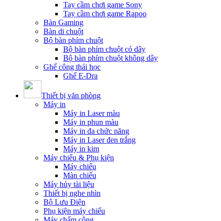
Tay cầm chơi game Sony
Tay cầm chơi game Rapoo
Bàn Gaming
Bàn di chuột
Bộ bàn phím chuột
Bộ bàn phím chuột có dây
Bộ bàn phím chuột không dây
Ghế công thái học
Ghế E-Dra
Thiết bị văn phòng
Máy in
Máy in Laser màu
Máy in phun màu
Máy in đa chức năng
Máy in Laser đen trắng
Máy in kim
Máy chiếu & Phụ kiện
Máy chiếu
Màn chiếu
Máy hủy tài liệu
Thiết bị nghe nhìn
Bộ Lưu Điện
Phụ kiện máy chiếu
Máy chấm công