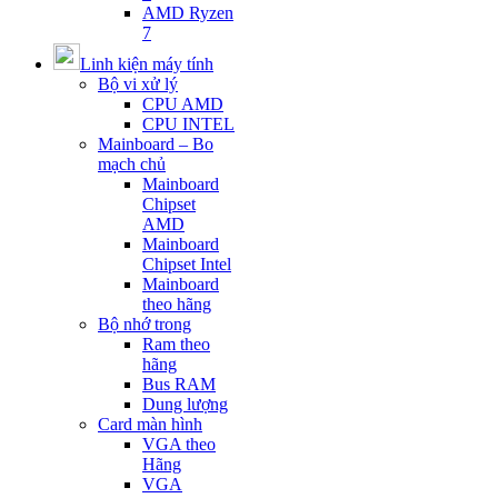
AMD Ryzen
7
Linh kiện máy tính
Bộ vi xử lý
CPU AMD
CPU INTEL
Mainboard – Bo
mạch chủ
Mainboard
Chipset
AMD
Mainboard
Chipset Intel
Mainboard
theo hãng
Bộ nhớ trong
Ram theo
hãng
Bus RAM
Dung lượng
Card màn hình
VGA theo
Hãng
VGA