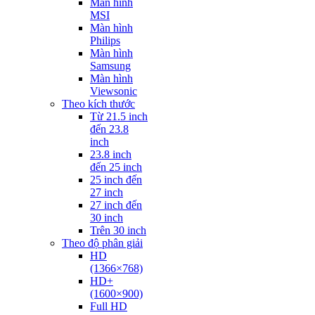
Màn hình
MSI
Màn hình
Philips
Màn hình
Samsung
Màn hình
Viewsonic
Theo kích thước
Từ 21.5 inch
đến 23.8
inch
23.8 inch
đến 25 inch
25 inch đến
27 inch
27 inch đến
30 inch
Trên 30 inch
Theo độ phân giải
HD
(1366×768)
HD+
(1600×900)
Full HD