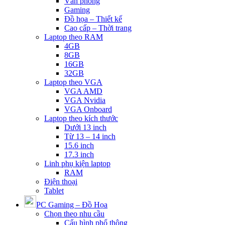
Văn phòng
Gaming
Đồ họa – Thiết kế
Cao cấp – Thời trang
Laptop theo RAM
4GB
8GB
16GB
32GB
Laptop theo VGA
VGA AMD
VGA Nvidia
VGA Onboard
Laptop theo kích thước
Dưới 13 inch
Từ 13 – 14 inch
15.6 inch
17.3 inch
Linh phụ kiện laptop
RAM
Điện thoại
Tablet
PC Gaming – Đồ Họa
Chọn theo nhu cầu
Cấu hình phổ thông