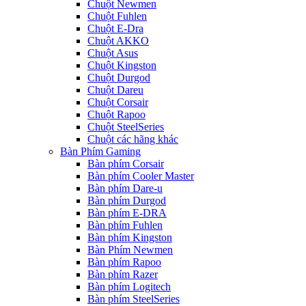
Chuột Newmen
Chuột Fuhlen
Chuột E-Dra
Chuột AKKO
Chuột Asus
Chuột Kingston
Chuột Durgod
Chuột Dareu
Chuột Corsair
Chuột Rapoo
Chuột SteelSeries
Chuột các hãng khác
Bàn Phím Gaming
Bàn phím Corsair
Bàn phím Cooler Master
Bàn phím Dare-u
Bàn phím Durgod
Bàn phím E-DRA
Bàn phím Fuhlen
Bàn phím Kingston
Bàn Phím Newmen
Bàn phím Rapoo
Bàn phím Razer
Bàn phím Logitech
Bàn phím SteelSeries