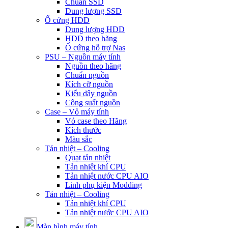
Chuẩn SSD
Dung lượng SSD
Ổ cứng HDD
Dung lượng HDD
HDD theo hãng
Ổ cứng hỗ trợ Nas
PSU – Nguồn máy tính
Nguồn theo hãng
Chuẩn nguồn
Kích cỡ nguồn
Kiểu dây nguồn
Công suất nguồn
Case – Vỏ máy tính
Vỏ case theo Hãng
Kích thước
Màu sắc
Tản nhiệt – Cooling
Quạt tản nhiệt
Tản nhiệt khí CPU
Tản nhiệt nước CPU AIO
Linh phụ kiện Modding
Tản nhiệt – Cooling
Tản nhiệt khí CPU
Tản nhiệt nước CPU AIO
Màn hình máy tính