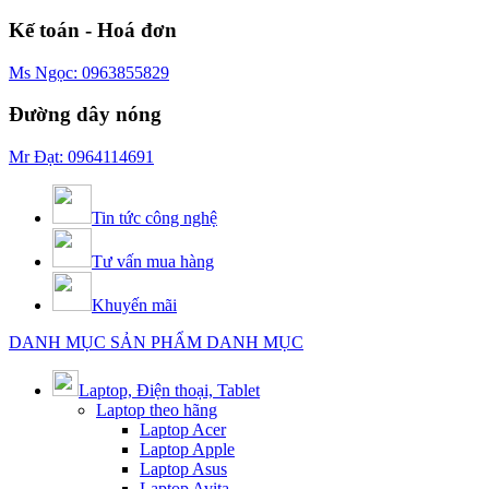
Kế toán - Hoá đơn
Ms Ngọc: 0963855829
Đường dây nóng
Mr Đạt: 0964114691
Tin tức công nghệ
Tư vấn mua hàng
Khuyến mãi
DANH MỤC SẢN PHẨM
DANH MỤC
Laptop, Điện thoại, Tablet
Laptop theo hãng
Laptop Acer
Laptop Apple
Laptop Asus
Laptop Avita