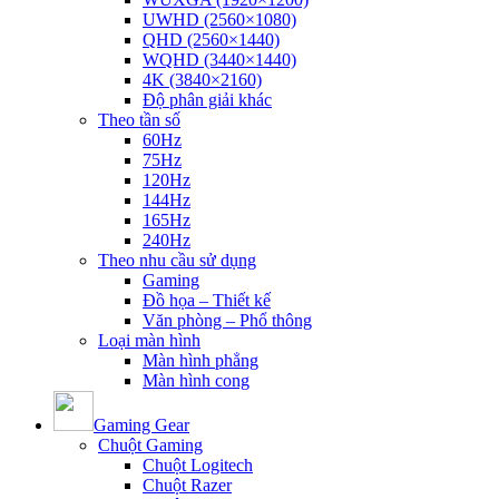
UWHD (2560×1080)
QHD (2560×1440)
WQHD (3440×1440)
4K (3840×2160)
Độ phân giải khác
Theo tần số
60Hz
75Hz
120Hz
144Hz
165Hz
240Hz
Theo nhu cầu sử dụng
Gaming
Đồ họa – Thiết kế
Văn phòng – Phổ thông
Loại màn hình
Màn hình phẳng
Màn hình cong
Gaming Gear
Chuột Gaming
Chuột Logitech
Chuột Razer