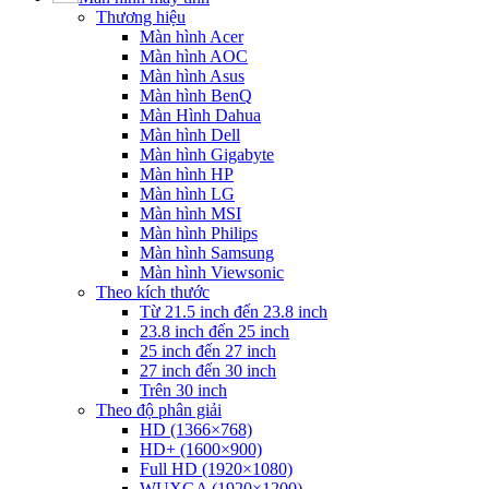
Thương hiệu
Màn hình Acer
Màn hình AOC
Màn hình Asus
Màn hình BenQ
Màn Hình Dahua
Màn hình Dell
Màn hình Gigabyte
Màn hình HP
Màn hình LG
Màn hình MSI
Màn hình Philips
Màn hình Samsung
Màn hình Viewsonic
Theo kích thước
Từ 21.5 inch đến 23.8 inch
23.8 inch đến 25 inch
25 inch đến 27 inch
27 inch đến 30 inch
Trên 30 inch
Theo độ phân giải
HD (1366×768)
HD+ (1600×900)
Full HD (1920×1080)
WUXGA (1920×1200)