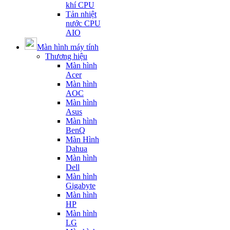
khí CPU
Tản nhiệt
nước CPU
AIO
Màn hình máy tính
Thương hiệu
Màn hình
Acer
Màn hình
AOC
Màn hình
Asus
Màn hình
BenQ
Màn Hình
Dahua
Màn hình
Dell
Màn hình
Gigabyte
Màn hình
HP
Màn hình
LG