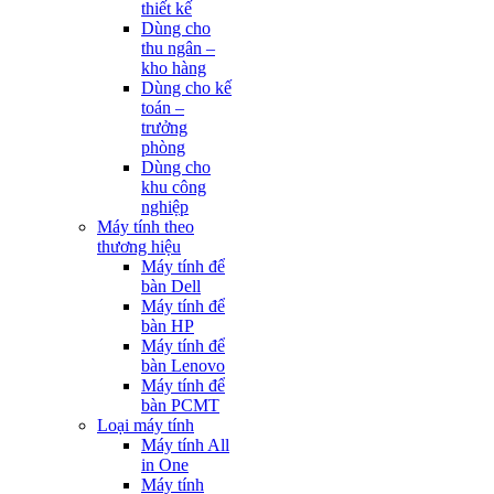
thiết kế
Dùng cho
thu ngân –
kho hàng
Dùng cho kế
toán –
trưởng
phòng
Dùng cho
khu công
nghiệp
Máy tính theo
thương hiệu
Máy tính để
bàn Dell
Máy tính để
bàn HP
Máy tính để
bàn Lenovo
Máy tính để
bàn PCMT
Loại máy tính
Máy tính All
in One
Máy tính