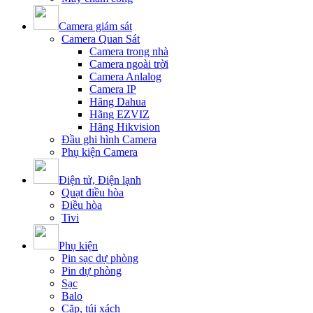
Camera giám sát
Camera Quan Sát
Camera trong nhà
Camera ngoài trời
Camera Anlalog
Camera IP
Hãng Dahua
Hãng EZVIZ
Hãng Hikvision
Đầu ghi hình Camera
Phụ kiện Camera
Điện tử, Điện lạnh
Quạt điều hòa
Điều hòa
Tivi
Phụ kiện
Pin sạc dự phòng
Pin dự phòng
Sạc
Balo
Cặp, túi xách