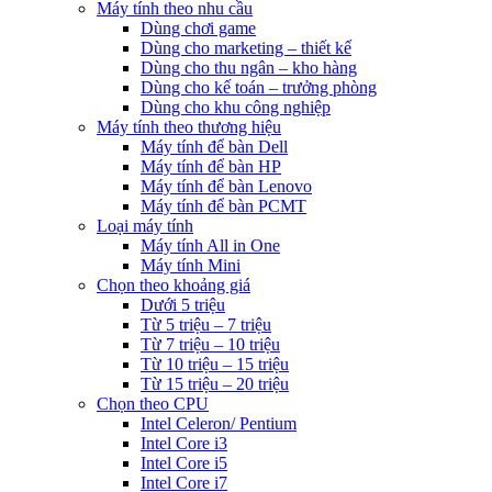
Máy tính theo nhu cầu
Dùng chơi game
Dùng cho marketing – thiết kế
Dùng cho thu ngân – kho hàng
Dùng cho kế toán – trưởng phòng
Dùng cho khu công nghiệp
Máy tính theo thương hiệu
Máy tính để bàn Dell
Máy tính để bàn HP
Máy tính để bàn Lenovo
Máy tính để bàn PCMT
Loại máy tính
Máy tính All in One
Máy tính Mini
Chọn theo khoảng giá
Dưới 5 triệu
Từ 5 triệu – 7 triệu
Từ 7 triệu – 10 triệu
Từ 10 triệu – 15 triệu
Từ 15 triệu – 20 triệu
Chọn theo CPU
Intel Celeron/ Pentium
Intel Core i3
Intel Core i5
Intel Core i7