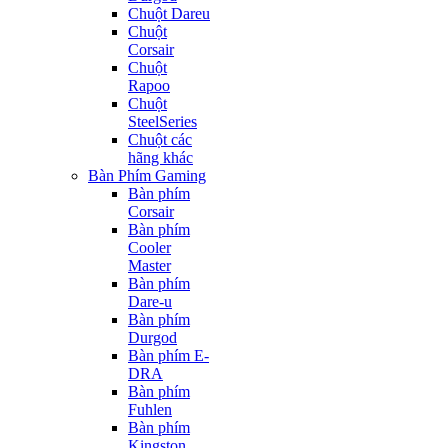
Chuột Dareu
Chuột
Corsair
Chuột
Rapoo
Chuột
SteelSeries
Chuột các
hãng khác
Bàn Phím Gaming
Bàn phím
Corsair
Bàn phím
Cooler
Master
Bàn phím
Dare-u
Bàn phím
Durgod
Bàn phím E-
DRA
Bàn phím
Fuhlen
Bàn phím
Kingston