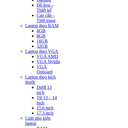
Đồ họa –
Thiết kế
Cao cấp –
Thời trang
Laptop theo RAM
4GB
8GB
16GB
32GB
Laptop theo VGA
VGA AMD
VGA Nvidia
VGA
Onboard
Laptop theo kích
thước
Dưới 13
inch
Từ 13 – 14
inch
15.6 inch
17.3 inch
Linh phụ kiện
laptop