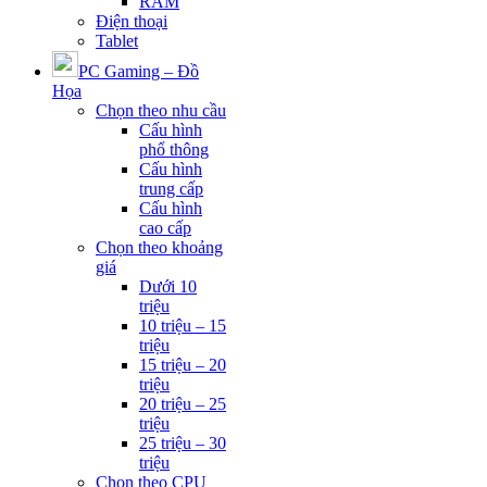
RAM
Điện thoại
Tablet
PC Gaming – Đồ
Họa
Chọn theo nhu cầu
Cấu hình
phổ thông
Cấu hình
trung cấp
Cấu hình
cao cấp
Chọn theo khoảng
giá
Dưới 10
triệu
10 triệu – 15
triệu
15 triệu – 20
triệu
20 triệu – 25
triệu
25 triệu – 30
triệu
Chọn theo CPU