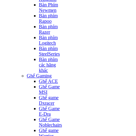
Bàn Phím
Newmen
Bàn phím
Rapoo
Bàn phím
Razer
Bàn phím
Logitech
Bàn phím
SteelSeries
Bàn phím
các hãng
khác
Ghế Gaming
Ghế ACE
Ghế Game
MSI
Ghế game
Dxracer
Ghế Game
E-Dra
Ghế Game
Noblechairs
Ghế game
Warrior