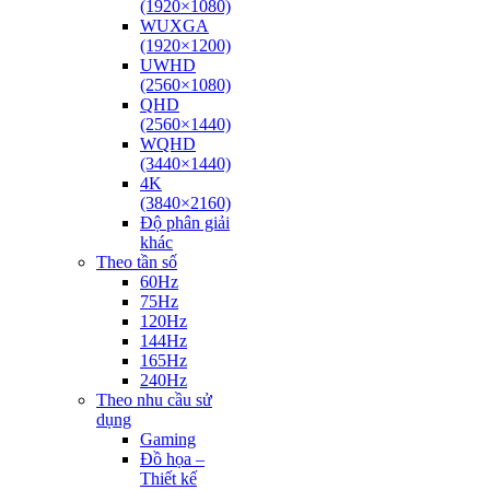
(1920×1080)
WUXGA
(1920×1200)
UWHD
(2560×1080)
QHD
(2560×1440)
WQHD
(3440×1440)
4K
(3840×2160)
Độ phân giải
khác
Theo tần số
60Hz
75Hz
120Hz
144Hz
165Hz
240Hz
Theo nhu cầu sử
dụng
Gaming
Đồ họa –
Thiết kế