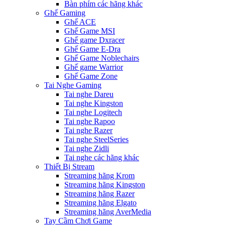
Bàn phím các hãng khác
Ghế Gaming
Ghế ACE
Ghế Game MSI
Ghế game Dxracer
Ghế Game E-Dra
Ghế Game Noblechairs
Ghế game Warrior
Ghế Game Zone
Tai Nghe Gaming
Tai nghe Dareu
Tai nghe Kingston
Tai nghe Logitech
Tai nghe Rapoo
Tai nghe Razer
Tai nghe SteelSeries
Tai nghe Zidli
Tai nghe các hãng khác
Thiết Bị Stream
Streaming hãng Krom
Streaming hãng Kingston
Streaming hãng Razer
Streaming hãng Elgato
Streaming hãng AverMedia
Tay Cầm Chơi Game