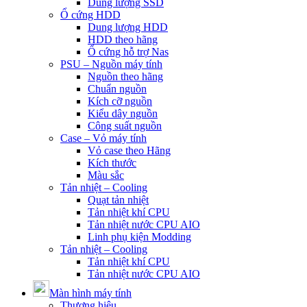
Dung lượng SSD
Ổ cứng HDD
Dung lượng HDD
HDD theo hãng
Ổ cứng hỗ trợ Nas
PSU – Nguồn máy tính
Nguồn theo hãng
Chuẩn nguồn
Kích cỡ nguồn
Kiểu dây nguồn
Công suất nguồn
Case – Vỏ máy tính
Vỏ case theo Hãng
Kích thước
Màu sắc
Tản nhiệt – Cooling
Quạt tản nhiệt
Tản nhiệt khí CPU
Tản nhiệt nước CPU AIO
Linh phụ kiện Modding
Tản nhiệt – Cooling
Tản nhiệt khí CPU
Tản nhiệt nước CPU AIO
Màn hình máy tính
Thương hiệu