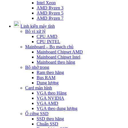
Intel Xeon
AMD Ryzen 3
AMD Ryzen 5
AMD Ryzen 7
Linh kiện máy tính
Bộ vi xử lý
CPU AMD
CPU INTEL
Mainboard – Bo mạch chủ
Mainboard Chipset AMD
Mainboard Chipset Intel
Mainboard theo hãng
Bộ nhớ trong
Ram theo hãng
Bus RAM
Dung lượng
Card màn hình
VGA theo Hãng
VGA NVIDIA
VGA AMD
VGA theo dung lượng
Ổ cứng SSD
SSD theo hãng
Chuẩn SSD