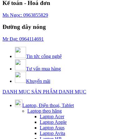
Kế toán - Hoá đơn
Ms Ngọc: 0963855829
Đường dây nóng
Mr Đạt: 0964114691
Tin tức công nghệ
Tư vấn mua hàng
Khuyến mãi
DANH MỤC SẢN PHẨM
DANH MỤC
Laptop, Điện thoại, Tablet
Laptop theo hãng
Laptop Acer
Laptop Apple
Laptop Asus
Laptop Avita
Laptop HP