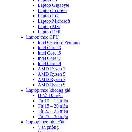
Laptop Gigabyte
Laptop Lenovo
Laptop LG
Laptop Microsoft
Laptop MSI
Laptop Dell
Laptop theo CPU
Intel Celeron/ Pentium
Intel Core i3
Intel Core i5
Intel Core i7
Intel Core i9
AMD Ryzen 3
AMD Ryzen 5
AMD Ryzen 7
AMD Ryzen 9
Laptop theo khoảng giá
Dưới 10 triệu
Từ 10 – 15 triệu
Từ 15 – 20 triệu
Từ 20 – 25 triệu
Từ 25 – 30 triệu
Laptop theo nhu cầu
Văn phòng