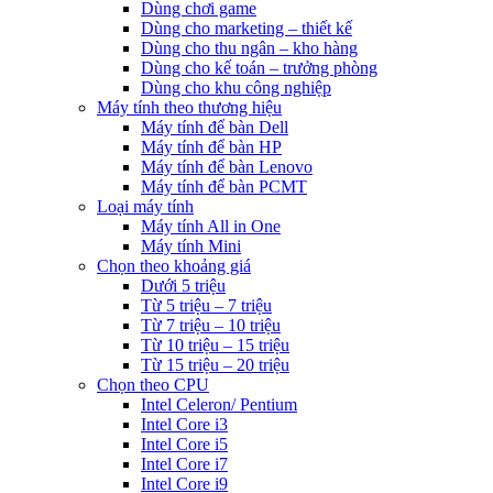
Dùng chơi game
Dùng cho marketing – thiết kế
Dùng cho thu ngân – kho hàng
Dùng cho kế toán – trưởng phòng
Dùng cho khu công nghiệp
Máy tính theo thương hiệu
Máy tính để bàn Dell
Máy tính để bàn HP
Máy tính để bàn Lenovo
Máy tính để bàn PCMT
Loại máy tính
Máy tính All in One
Máy tính Mini
Chọn theo khoảng giá
Dưới 5 triệu
Từ 5 triệu – 7 triệu
Từ 7 triệu – 10 triệu
Từ 10 triệu – 15 triệu
Từ 15 triệu – 20 triệu
Chọn theo CPU
Intel Celeron/ Pentium
Intel Core i3
Intel Core i5
Intel Core i7
Intel Core i9