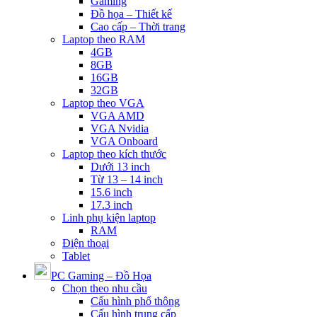
Gaming
Đồ họa – Thiết kế
Cao cấp – Thời trang
Laptop theo RAM
4GB
8GB
16GB
32GB
Laptop theo VGA
VGA AMD
VGA Nvidia
VGA Onboard
Laptop theo kích thước
Dưới 13 inch
Từ 13 – 14 inch
15.6 inch
17.3 inch
Linh phụ kiện laptop
RAM
Điện thoại
Tablet
PC Gaming – Đồ Họa
Chọn theo nhu cầu
Cấu hình phổ thông
Cấu hình trung cấp