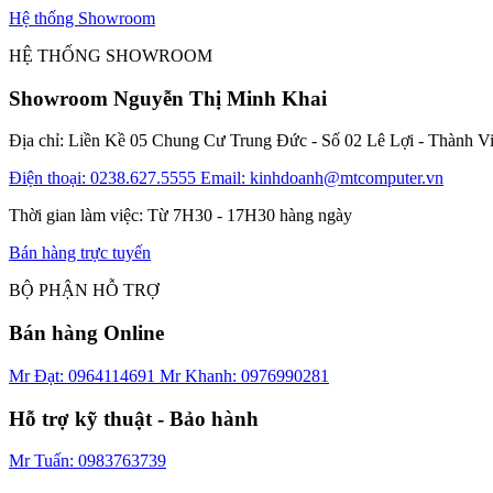
Hệ thống Showroom
HỆ THỐNG SHOWROOM
Showroom Nguyễn Thị Minh Khai
Địa chỉ: Liền Kề 05 Chung Cư Trung Đức - Số 02 Lê Lợi - Thành V
Điện thoại: 0238.627.5555
Email: kinhdoanh@mtcomputer.vn
Thời gian làm việc: Từ 7H30 - 17H30 hàng ngày
Bán hàng trực tuyến
BỘ PHẬN HỖ TRỢ
Bán hàng Online
Mr Đạt: 0964114691
Mr Khanh: 0976990281
Hỗ trợ kỹ thuật - Bảo hành
Mr Tuấn: 0983763739