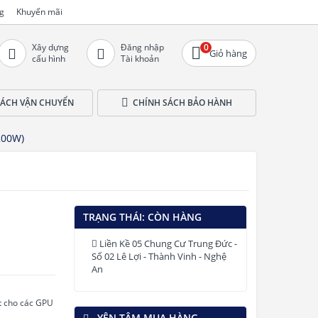
g
Khuyến mãi
Xây dựng
Đăng nhập
0
Giỏ hàng
cấu hình
Tài khoản
SÁCH VẬN CHUYỂN
CHÍNH SÁCH BẢO HÀNH
200W)
TRẠNG THÁI:
CÒN HÀNG
Liền Kề 05 Chung Cư Trung Đức -
Số 02 Lê Lợi - Thành Vinh - Nghệ
An
t cho các GPU
YÊN TÂM MUA HÀNG