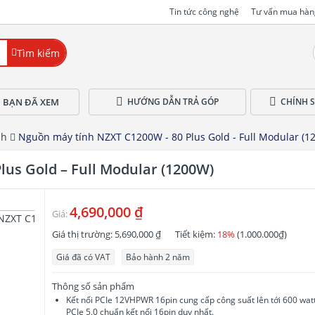
Tin tức công nghệ
Tư vấn mua hàn
Tìm kiếm
 BẠN ĐÃ XEM
HƯỚNG DẪN TRẢ GÓP
CHÍNH 
nh
Nguồn máy tính NZXT C1200W - 80 Plus Gold - Full Modular (1
us Gold – Full Modular (1200W)
4,690,000 ₫
Giá:
Giá thị trường:
5,690,000 ₫
Tiết kiệm:
18%
(1.000.000₫)
Giá đã có VAT
Bảo hành 2 năm
Thông số sản phẩm
Kết nối PCIe 12VHPWR 16pin cung cấp công suất lên tới 600 wat
PCIe 5.0 chuẩn kết nối 16pin duy nhất.