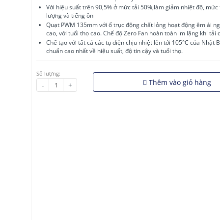
Với hiệu suất trên 90,5% ở mức tải 50%,làm giảm nhiệt độ, mức 
lượng và tiếng ồn
Quạt PWM 135mm với ổ trục động chất lỏng hoạt động êm ái nga
cao, với tuổi thọ cao. Chế độ Zero Fan hoàn toàn im lặng khi tải
Chế tạo với tất cả các tụ điện chịu nhiệt lên tới 105°C của Nhật 
chuẩn cao nhất về hiệu suất, độ tin cậy và tuổi thọ.
Số lượng:
Thêm vào giỏ hàng
-
+