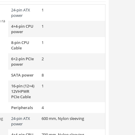
24-pin ATX
1
power
 ra
4+4-pin CPU
1
power
8-pin CPU
1
Cable
6+2-pin PCIe
2
power
SATA power
8
16-pin (12+4)
1
12VHPWR
PCIe Cable
Peripherals
4
ng
24-pin ATX
600 mm, Nylon sleeving
power
4+4-pin CPU
700 mm, Nylon sleeving