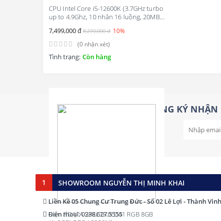
CPU Intel Core i5-12600K (3.7GHz turbo
up to 4.9Ghz, 10 nhân 16 luồng, 20MB
Cache, 125W) – Socket Intel LGA
7,499,000 đ
10%
8,299,000 đ
1700/Alder Lake)
(0 nhận xét)
Tình trạng:
Còn hàng
ĐĂNG KÝ NHẬN 
1
SHOWROOM NGUYỄN THỊ MINH KHAI
Liền Kề 05 Chung Cư Trung Đức - Số 02 Lê Lợi - Thành Vin
Điện thoại: 0238.627.5555
Ram ADATA SPECTRIX D41 RGB 8GB