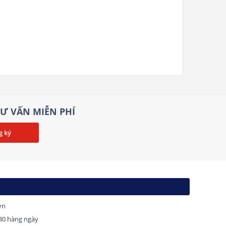
t
Speed
0 – 2,300 ± 10% RPM
Airflow
93.02 CFM (Tpy.)
Noise
44.5 dBA max
Bearing
Fluid Dynamic Bearing (FDB)
ông
Dimensions
150 x 150 x 86 mm
êm
Material(s)
Steel, PCB and plastic
Ư VẤN MIỄN PHÍ
Compliance
ATX12V v3.0 / EPS12V v2.92
Standard
Regulation &
cTUV-SUDus / CUL
Certification
(UL60950/62368-1) / TUV /
(EN60950/62368-1) / CB/ (IEC
950/62368-1) / CCC / CEC /BSMI /
RCM / EAC / CE / LVD / UKCA
Warranty
10 years
vn
H30 hàng ngày
Model
PA-2G1BB