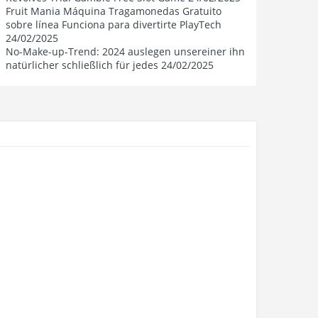
+12V
100A (1200W)
Fruit Mania Máquina Tragamonedas Gratuito
sobre línea Funciona para divertirte PlayTech
-12V
0.3A (3.6W)
24/02/2025
No-Make-up-Trend: 2024 auslegen unsereiner ihn
5Vsb
3A (15W)
natürlicher schließlich für jedes 24/02/2025
Total
1200W
ạt
PF Correction
Active @0.96
ng
MTBF
100,000 hours
Temperature
0 – 50 °C (derating from 100 % to
80 % from 40 °C to 50 °C)
u
Rating
80 Plus Gold
t
ng
20% loading
87.5% @115Vac
ng
50% Loading
90.5% @115Vac
100%
87.5% @115Vac
Loading
ông
Dimensions
150 x 150 x 86mm