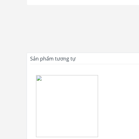
Hệ thống tản nhiệt hiện đại
Bên trong NZXT C1200W sẽ là chiếc quạt PWM 135mm mạnh
Sản phẩm tương tự
hiệu quả, đồng thời chiếc fan tản nhiệt còn đem đến sự êm
Zero Fan tiên tiến. Tất cả đem đến trải nghiệm sử dụng tu