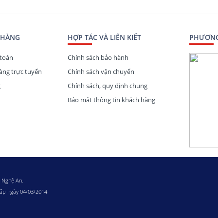
1200W – 80 Plus Gold – Full
g, chính hãng tại Miền Trung
dẫn.
 HÀNG
HỢP TÁC VÀ LIÊN KIẾT
PHƯƠNG
toán
Chính sách bảo hành
ng trực tuyến
Chính sách vận chuyển
g
Chính sách, quy định chung
Bảo mật thông tin khách hàng
h Nghệ An.
cấp ngày 04/03/2014