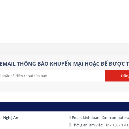
số
quạ
Th
tin
th
EMAIL THÔNG BÁO KHUYẾN MẠI HOẶC ĐỂ ĐƯỢC T
h - Nghệ An
Email: kinhdoanh@mtcomputer.
Thời gian làm việc: Từ 7H30 - 17