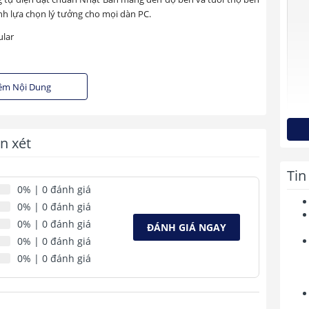
ành lựa chọn lý tưởng cho mọi dàn PC.
es
ình khả năng kết nối cực kì quan trọng với dòng VGA cao cấp
êm Nội Dung
t nối 16-pin giúp cho bạn kết nối cùng VGA của thế hệ đầu bốn.
, an toàn trong quá trình đi dây và hạn chế tối đa việc làm hỏng
n xét
Tin
0%
| 0 đánh giá
0%
| 0 đánh giá
Điệ
áp
0%
| 0 đánh giá
ĐÁNH GIÁ NGAY
đầ
0%
| 0 đánh giá
và
0%
| 0 đánh giá
Dò
điệ
đầu