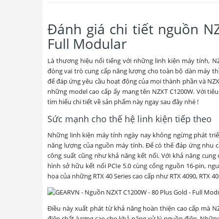
Đánh giá chi tiết nguồn N
Full Modular
Là thương hiệu nổi tiếng với những linh kiện máy tính, 
đóng vai trò cung cấp năng lượng cho toàn bộ dàn máy thì
để đáp ứng yêu cầu hoạt động của mọi thành phần và NZXT
những model cao cấp ấy mang tên
NZXT C1200W
. Với ti
tìm hiểu chi tiết về sản phẩm này ngay sau đây nhé !
Sức mạnh cho thế hệ linh kiện tiếp theo
Những linh kiện máy tính ngày nay không ngừng phát triể
năng lượng của nguồn máy tính. Để có thể đáp ứng nhu c
công suất cũng như khả năng kết nối. Với khả năng cung
hình sở hữu kết nối PCIe 5.0 cùng cổng nguồn 16-pin, n
họa của những RTX 40 Series cao cấp như RTX 4090, RTX 40
Điều này xuất phát từ khả năng hoàn thiện cao cấp mà NZ
điện chất lượng cao cho khả năng xử lý nguồn điện. Nhữn