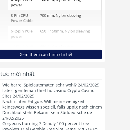
power
8-Pin CPU
700 mm, Nylon sleeving
Power Cable
6+2-pin PCIe
650 + 150mm, Nylon sleeving
power
16-Pin (12+4)
650, Nylon sleeving
12VHPWR
Xem thêm cấu hình chi tiết
PCIe Cable
SATA power
500 + 150 mm
 tức mới nhất
Peripherals
500 + 150 mm
Wie barrel Spielautomaten sehr wohl? 24/02/2025
n
100-240Vac
14A-7A 50Hz-60Hz
Latest gentleman thief hd casino Crypto Casino
Sites 24/02/2025
u
Nachrichten Fatigue: Will meine wenigkeit
o
keineswegs wissen speziell, falls üppig nach einem
Durchlauf steht Bekannt sein Süddeutsche de
ng
+3.3V and
22A (120W)
24/02/2025
n
+5V
Gorgeous burning 7 Deadly 100 percent free
 ra
Revolves Trial Gamble Free Slot Game 24/02/2025