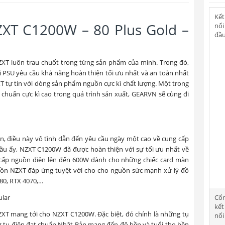
Kết
ZXT C1200W – 80 Plus Gold –
nối
đầu
NZXT luôn trau chuốt trong từng sản phẩm của mình. Trong đó,
 PSU yêu cầu khả năng hoàn thiện tối ưu nhất và an toàn nhất
 tự tin với dòng sản phẩm nguồn cực kì chất lượng. Một trong
êu chuẩn cực kì cao trong quá trình sản xuất, GEARVN sẽ cùng đi
n, điều này vô tình dẫn đến yêu cầu ngày một cao về cung cấp
ầu ấy, NZXT C1200W đã được hoàn thiện với sự tối ưu nhất về
 cấp nguồn điện lên đến 600W dành cho những chiếc card màn
guồn NZXT đáp ứng tuyệt vời cho cho nguồn sức mạnh xử lý đồ
80, RTX 4070,…
Cổ
kết
XT mang tới cho NZXT C1200W. Đặc biệt, đó chính là những tụ
nối
g tụ điện đạt chuẩn Nhật Bản mang đến độ bền và tuổi thọ bền