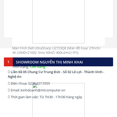
Màn hình Dell UltraSharp U2723QE (Màn đồ họa/ 27Inch/
4K (3840×2160)/ 5ms/ 60HZ/ 400cd/m2/ IPS)
13,880,000 đ
1
SHOWROOM NGUYỄN THỊ MINH KHAI
Tình trạng:
Còn hàng
Liền Kề 05 Chung Cư Trung Đức - Số 02 Lê Lợi - Thành Vinh -
Nghệ An
Điện thoại: 0238.627.5555
Email: kinhdoanh@mtcomputer.vn
Thời gian làm việc: Từ 7H30 - 17H30 hàng ngày