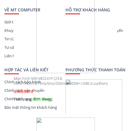
VỀ MT COMPUTER
HỖ TRỢ KHÁCH HÀNG
Giới thiệu
Hướng dẫn thanh toán
Khuyến mãi
Hướng dẫn mua hàng trực tuyến
Tin tức công nghệ
Theo dõi đơn hàng
Tư vấn mua hàng
Liên hệ
HỢP TÁC VÀ LIÊN KIẾT
PHƯƠNG THỨC THANH TOÁN
Màn hình MSI MD241P (23.8
Chính sách bảo hành
inch/FHD/IPS/75Hz/5ms/250nits/HDMI+USBC/Loa/Đen)
Chính sách vận chuyển
4,900,000 đ
Chính sách, quy định chung
Tình trạng:
Còn hàng
Bảo mật thông tin khách hàng