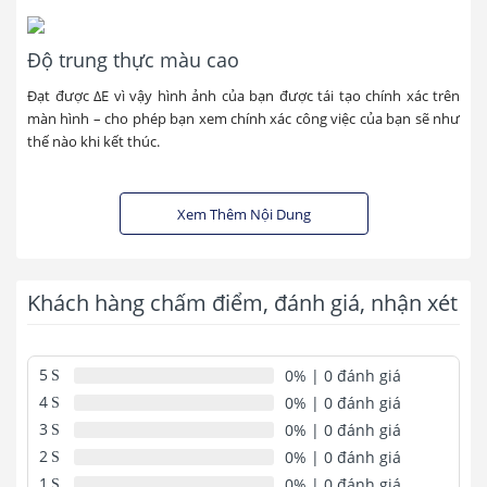
Độ trung thực màu cao
Đạt được ∆E vì vậy hình ảnh của bạn được tái tạo chính xác trên
màn hình – cho phép bạn xem chính xác công việc của bạn sẽ như
thế nào khi kết thúc.
Độ chuẩn màu được cam kết
Xem Thêm Nội Dung
Được đạt chứng nhận Calman để đảm bảo độ chính xác màu hàng
đầu. Mỗi màn hình ProArt đều trải qua quá trình kiểm tra nghiêm
ngặt, tỉ mỉ để đảm bảo sự chuyển màu mượt mà hơn.
Khách hàng chấm điểm, đánh giá, nhận xét
ASUS ProArt Palette
5
0%
| 0 đánh giá
Cho phép bạn tùy chỉnh màn hình của mình thông qua một loạt
4
0%
| 0 đánh giá
các thông số, bao gồm màu sắc, điều chỉnh nhiệt độ và gamma
3
0%
| 0 đánh giá
thông qua các menu trên màn hình trực quan.
2
0%
| 0 đánh giá
1
0%
| 0 đánh giá