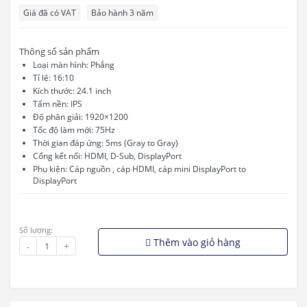
Giá đã có VAT
Bảo hành 3 năm
Thông số sản phẩm
Loại màn hình: Phẳng
Tỉ lệ: 16:10
Kích thước: 24.1 inch
Tấm nền: IPS
Độ phân giải: 1920×1200
Tốc độ làm mới: 75Hz
Thời gian đáp ứng: 5ms (Gray to Gray)
Cổng kết nối: HDMI, D-Sub, DisplayPort
Phụ kiện: Cáp nguồn , cáp HDMI, cáp mini DisplayPort to
DisplayPort
Số lượng:
Thêm vào giỏ hàng
-
+