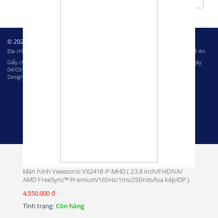
© 2023 – Bản quyền của Công ty cổ phần Tin học Miền Trung
Địa chỉ: 80A Nguyễn Thị Minh Khai, phường Hưng Bình, thành phố Vinh, tỉnh Nghệ An.
Giấy chứng nhận ĐKKD: 2901705256 do Sở Kế hoạch và Đầu tư Nghệ An cấp ngày
04/03/2014
Design & Development by
Netbase Solutions
Màn hình Viewsonic VX2418-P-MHD ( 23.8 inch/FHD/VA/
AMD FreeSync™ Premium/165Hz/1ms/250nits/loa kép/DP )
4,550,000 đ
Tình trạng:
Còn hàng