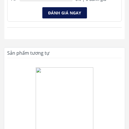
Kết nối phong phú
ĐÁNH GIÁ NGAY
Trang bị các cổng kết nối đa dạng như DisplayPort 1.2, HDMI (v1.4),
cổng D-Sub và bộ chia USB tích hợp dễ dàng kết nối với nhiều loại
thiết bị và tận hưởng tốc độ truyền cực nhanh với bộ nhớ ngoài.
Sản phẩm tương tự