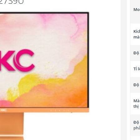
B27S9U
Mo
Kíc
mà
Độ 
Tỉ l
Độ
Màu
thị
Độ
ph