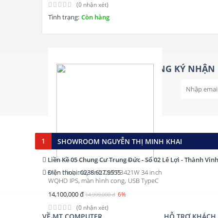
(0 nhận xét)
Độ Phủ Màu Đạt 95% Ado
Tình trạng:
Còn hàng
ĐĂNG KÝ NHẬN 
1
SHOWROOM NGUYỄN THỊ MINH KHAI
Liền Kề 05 Chung Cư Trung Đức - Số 02 Lê Lợi - Thành Vin
Điện thoại: 0238.627.5555
Màn hình máy tính Dell P3421W 34 inch
WQHD IPS, màn hình cong, USB TypeC
14,100,000 đ
6%
14,999,000 đ
(0 nhận xét)
VỀ MT COMPUTER
HỖ TRỢ KHÁCH