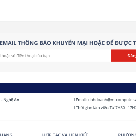
be RGB
EMAIL THÔNG BÁO KHUYẾN MẠI HOẶC ĐỂ ĐƯỢC T
h - Nghệ An
Email: kinhdoanh@mtcomputer.
Thời gian làm việc: Từ 7H30 - 17
 HÀNG
HỢP TÁC VÀ LIÊN KIẾT
PHƯƠNG