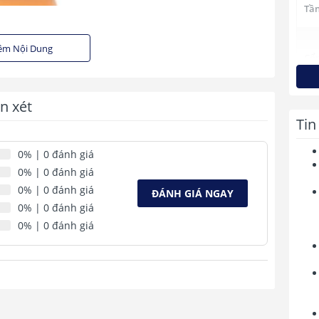
Tần
ạ với người dùng, HKC từ trước đến nay vẫn luôn được biết tới
êm Nội Dung
ể yêu thương hơn. Và lần này, vẫn tiếp tục kế thừa những ưu
Cổn
nh đồ họa với độ phân giải lên tới 4K! Mẫu màn hình máy tính
n xét
Thờ
ứn
Tin
ét
0%
| 0 đánh giá
Côn
0%
| 0 đánh giá
0%
| 0 đánh giá
ĐÁNH GIÁ NGAY
Góc
0%
| 0 đánh giá
0%
| 0 đánh giá
Kíc
Câ
Phụ