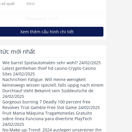
 số quét
60Hz
Displayport 1.2 x1
g kết nối
HDMI 2.0 x1, HDMI 1.4 x1
Audio out x1
Xem thêm cấu hình chi tiết
i gian đáp
5ms (GTG)
g
 tức mới nhất
Wie barrel Spielautomaten sehr wohl? 24/02/2025
g suất
49W | 0.5W (nghỉ)
Latest gentleman thief hd casino Crypto Casino
Sites 24/02/2025
Nachrichten Fatigue: Will meine wenigkeit
 nhìn
178°(H)/178°(V)
keineswegs wissen speziell, falls üppig nach einem
Durchlauf steht Bekannt sein Süddeutsche de
h thước
696 (L) x 483 (W) x 245 (H)mm
24/02/2025
Gorgeous burning 7 Deadly 100 percent free
Revolves Trial Gamble Free Slot Game 24/02/2025
n nặng
5.25kg
Fruit Mania Máquina Tragamonedas Gratuito
sobre línea Funciona para divertirte PlayTech
24/02/2025
 kiện
Adapter, cáp HDMI, cáp nguồn
No-Make-up-Trend: 2024 auslegen unsereiner ihn