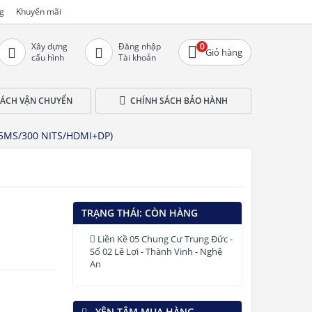
g
Khuyến mãi
Xây dựng
Đăng nhập
0
Giỏ hàng
cấu hình
Tài khoản
SÁCH VẬN CHUYỂN
CHÍNH SÁCH BẢO HÀNH
5MS/300 NITS/HDMI+DP)
TRẠNG THÁI:
CÒN HÀNG
Liền Kề 05 Chung Cư Trung Đức -
Số 02 Lê Lợi - Thành Vinh - Nghệ
An
YÊN TÂM MUA HÀNG