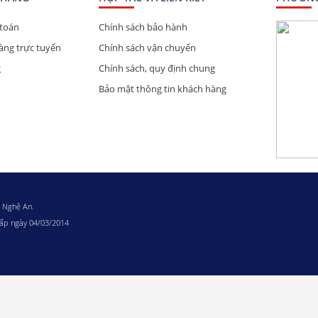
toán
Chính sách bảo hành
ng trực tuyến
Chính sách vận chuyển
g
Chính sách, quy định chung
Bảo mật thông tin khách hàng
n hình máy tính HKC MB27S9U sở hữu độ phủ màu đạt 95% dải
đến cho các bạn sự chuẩn xác màu sắc trong từng khung hình
g, giúp những nhà sáng tạo nội dung hay thiết kế đồ họa có thể
o nhất!
h Nghệ An.
Nhu Cầu Văn Phòng Chuyên
cấp ngày 04/03/2014
udio/Freesync)