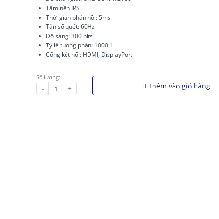
Tấm nền IPS
Thời gian phản hồi: 5ms
Tần số quét: 60Hz
Độ sáng: 300 nits
Tỷ lệ tương phản: 1000:1
Cổng kết nối: HDMI, DisplayPort
Số lượng:
Thêm vào giỏ hàng
-
+