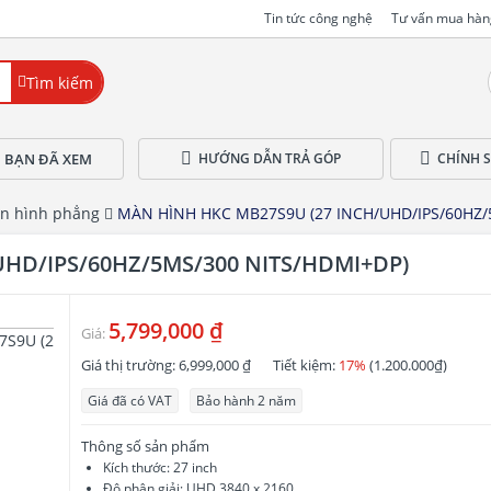
Tin tức công nghệ
Tư vấn mua hàn
Tìm kiếm
 BẠN ĐÃ XEM
HƯỚNG DẪN TRẢ GÓP
CHÍNH 
n hình phẳng
MÀN HÌNH HKC MB27S9U (27 INCH/UHD/IPS/60HZ/
HD/IPS/60HZ/5MS/300 NITS/HDMI+DP)
5,799,000 ₫
Giá:
Giá thị trường:
6,999,000 ₫
Tiết kiệm:
17%
(1.200.000₫)
Giá đã có VAT
Bảo hành 2 năm
Thông số sản phẩm
Kích thước: 27 inch
Độ phân giải: UHD 3840 x 2160