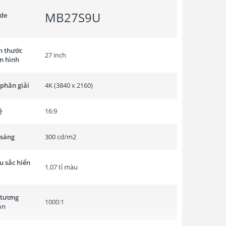
MB27S9U
de
h thước
27 inch
n hình
phân giải
4K (3840 x 2160)
ệ
16:9
 sáng
300 cd/m2
 sắc hiển
1.07 tỉ màu
 tương
1000:1
ản