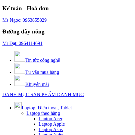
Kế toán - Hoá đơn
Ms Ngọc: 0963855829
Đường dây nóng
Mr Đạt: 0964114691
Tin tức công nghệ
Tư vấn mua hàng
Khuyến mãi
DANH MỤC SẢN PHẨM
DANH MỤC
Laptop, Điện thoại, Tablet
Laptop theo hãng
Laptop Acer
Laptop Apple
Laptop Asus
Laptop Avita