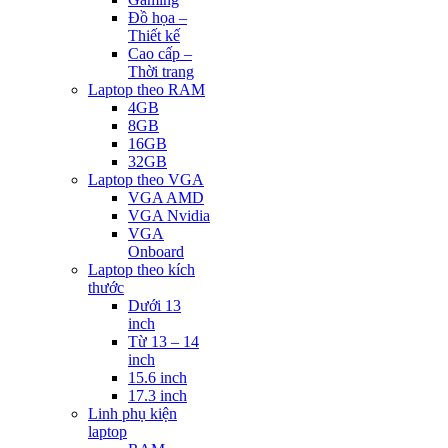
Đồ họa –
Thiết kế
Cao cấp –
Thời trang
Laptop theo RAM
4GB
8GB
16GB
32GB
Laptop theo VGA
VGA AMD
VGA Nvidia
VGA
Onboard
Laptop theo kích
thước
Dưới 13
inch
Từ 13 – 14
inch
15.6 inch
17.3 inch
Linh phụ kiện
laptop