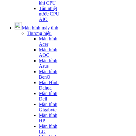
khí CPU
Tản nhiệt
nước CPU
AIO
Màn hình máy tính
Thương hiệu
Màn hình
Acer
Màn hình
AOC
Màn hình
Asus
Màn hình
BenQ
Màn Hình
Dahua
Màn hình
Dell
Màn hình
Gigabyte
Màn hình
HP
Màn hình
LG