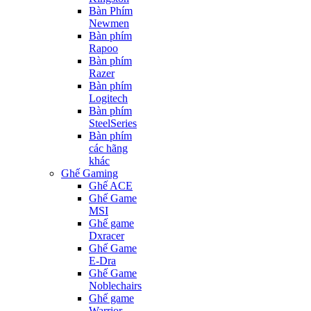
Bàn Phím
Newmen
Bàn phím
Rapoo
Bàn phím
Razer
Bàn phím
Logitech
Bàn phím
SteelSeries
Bàn phím
các hãng
khác
Ghế Gaming
Ghế ACE
Ghế Game
MSI
Ghế game
Dxracer
Ghế Game
E-Dra
Ghế Game
Noblechairs
Ghế game
Warrior