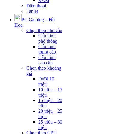
RAM
Điện thoại
Tablet
PC Gaming – Đồ
Họa
Chọn theo nhu cầu
Cấu hình
phổ thông
Cấu hình
trung cấp
Cấu hình
cao cấp
Chọn theo khoảng
giá
Dưới 10
triệu
10 triệu – 15
triệu
15 triệu – 20
triệu
20 triệu – 25
triệu
25 triệu – 30
triệu
Chọn theo CPU