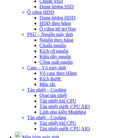
Chuẩn SSD
Dung lượng SSD
Ổ cứng HDD
Dung lượng HDD
HDD theo hãng
Ổ cứng hỗ trợ Nas
PSU – Nguồn máy tính
Nguồn theo hãng
Chuẩn nguồn
Kích cỡ nguồn
Kiểu dây nguồn
Công suất nguồn
Case – Vỏ máy tính
Vỏ case theo Hãng
Kích thước
Màu sắc
Tản nhiệt – Cooling
Quạt tản nhiệt
Tản nhiệt khí CPU
Tản nhiệt nước CPU AIO
Linh phụ kiện Modding
Tản nhiệt – Cooling
Tản nhiệt khí CPU
Tản nhiệt nước CPU AIO
Màn hình máy tính