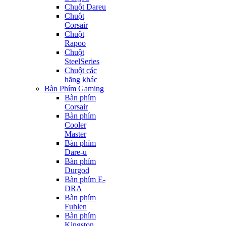
Chuột Dareu
Chuột
Corsair
Chuột
Rapoo
Chuột
SteelSeries
Chuột các
hãng khác
Bàn Phím Gaming
Bàn phím
Corsair
Bàn phím
Cooler
Master
Bàn phím
Dare-u
Bàn phím
Durgod
Bàn phím E-
DRA
Bàn phím
Fuhlen
Bàn phím
Kingston