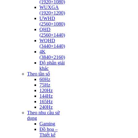
(1920×1080)
WUXGA
(1920×1200)
UWHD
(2560×1080)
QHD
(2560×1440)
WQHD
(3440×1440)
4K
(3840×2160)
Độ phân giải
khác
Theo tần số
60Hz
75Hz
120Hz
144Hz
165Hz
240Hz
Theo nhu cầu sử
dụng
Gaming
Đồ họa –
Thiết kế