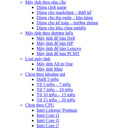
Máy tính theo nhu cầu
Dùng chơi game
Dùng cho marketing – thiết kế
Dùng cho thu ngân – kho hàng
Dùng cho kế toán – trưởng phòng
Dùng cho khu công nghiệp
Máy tính theo thương hiệu
Máy tính để bàn Dell
Máy tính để bàn HP
Máy tính để bàn Lenovo
Máy tính để bàn PCMT
Loại máy tính
Máy tính All in One
Máy tính Mini
Chọn theo khoảng giá
Dưới 5 triệu
Từ 5 triệu – 7 triệu
Từ 7 triệu – 10 triệu
Từ 10 triệu – 15 triệu
Từ 15 triệu – 20 triệu
Chọn theo CPU
Intel Celeron/ Pentium
Intel Core i3
Intel Core i5
Intel Core i7