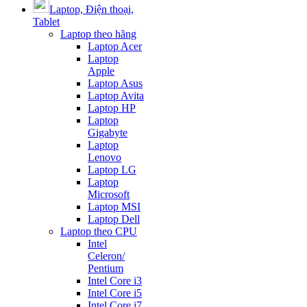
Laptop, Điện thoại,
Tablet
Laptop theo hãng
Laptop Acer
Laptop
Apple
Laptop Asus
Laptop Avita
Laptop HP
Laptop
Gigabyte
Laptop
Lenovo
Laptop LG
Laptop
Microsoft
Laptop MSI
Laptop Dell
Laptop theo CPU
Intel
Celeron/
Pentium
Intel Core i3
Intel Core i5
Intel Core i7