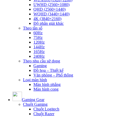
UWHD (2560×1080)
QHD (2560×1440)
WQHD (3440×1440)
4K (3840×2160)
Độ phân giải khác
Theo tần số
60Hz
75Hz
120Hz
144Hz
165Hz
240Hz
Theo nhu cầu sử dụng
Gaming
Đồ họa – Thiết kế
Văn phòng – Phổ thông
Loại màn hình
Màn hình phẳng
Màn hình cong
Gaming Gear
Chuột Gaming
Chuột Logitech
Chuột Razer