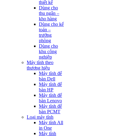
thiết kế
Dùng cho
thu ngân –
kho hàng
Dùng cho kế
toán –
trưởng
phòng
Dùng cho
khu công
nghiệp
Máy tính theo
thương hiệu
Máy tính để
bàn Dell
Máy tính để
bàn HP
Máy tính để
bàn Lenovo
Máy tính để
bàn PCMT
Loại máy tính
Máy tính All
in One
Máy tính