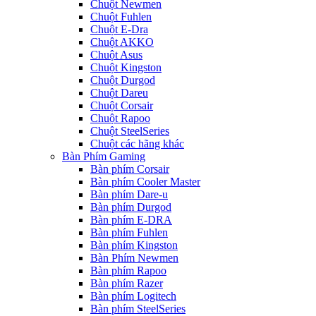
Chuột Newmen
Chuột Fuhlen
Chuột E-Dra
Chuột AKKO
Chuột Asus
Chuột Kingston
Chuột Durgod
Chuột Dareu
Chuột Corsair
Chuột Rapoo
Chuột SteelSeries
Chuột các hãng khác
Bàn Phím Gaming
Bàn phím Corsair
Bàn phím Cooler Master
Bàn phím Dare-u
Bàn phím Durgod
Bàn phím E-DRA
Bàn phím Fuhlen
Bàn phím Kingston
Bàn Phím Newmen
Bàn phím Rapoo
Bàn phím Razer
Bàn phím Logitech
Bàn phím SteelSeries