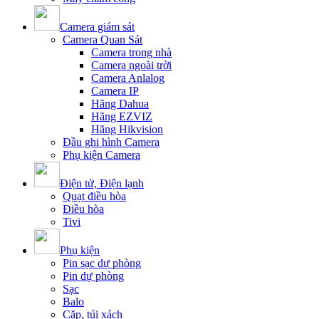
Camera giám sát
Camera Quan Sát
Camera trong nhà
Camera ngoài trời
Camera Anlalog
Camera IP
Hãng Dahua
Hãng EZVIZ
Hãng Hikvision
Đầu ghi hình Camera
Phụ kiện Camera
Điện tử, Điện lạnh
Quạt điều hòa
Điều hòa
Tivi
Phụ kiện
Pin sạc dự phòng
Pin dự phòng
Sạc
Balo
Cặp, túi xách