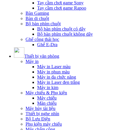
Tay cầm chơi game Sony
Tay cầm chơi game Rapoo
Bàn Gaming
Bàn di chuột
Bộ bàn phím chuột
Bộ bàn phím chuột có dây
Bộ bàn phím chuột không dây
Ghế công thái học
Ghế E-Dra
Thiết bị văn phòng
Máy in
Máy in Laser màu
Máy in phun màu
Máy in đa chức năng
Máy in Laser đen trắng
Máy in kim
Máy chiếu & Phụ kiện
Máy chiếu
Màn chiếu
Máy hủy tài liệu
Thiết bị nghe nhìn
Bộ Lưu Điện
Phụ kiện máy chiếu
Máy chấm công