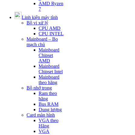
AMD Ryzen
7
Linh kiện máy tính
Bộ vi xử lý
CPU AMD
CPU INTEL
Mainboard – Bo
mạch chủ
Mainboard
Chipset
AMD
Mainboard
Chipset Intel
Mainboard
theo hãng
Bộ nhớ trong
Ram theo
hãng
Bus RAM
Dung lượng
Card màn hình
VGA theo
Hãng
VGA