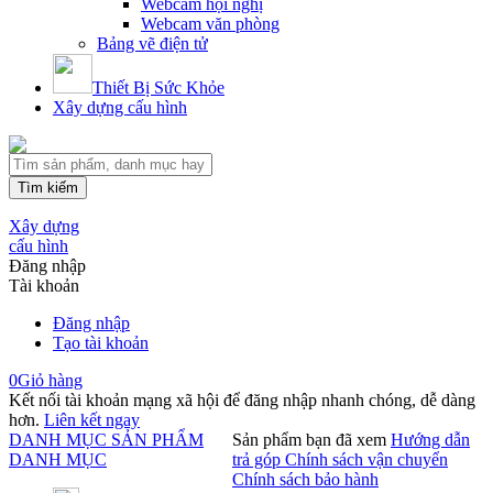
Webcam hội nghị
Webcam văn phòng
Bảng vẽ điện tử
Thiết Bị Sức Khỏe
Xây dựng cấu hình
Tìm kiếm
Xây dựng
cấu hình
Đăng nhập
Tài khoản
Đăng nhập
Tạo tài khoản
0
Giỏ hàng
Kết nối tài khoản mạng xã hội để đăng nhập nhanh chóng, dễ dàng
hơn.
Liên kết ngay
DANH MỤC SẢN PHẨM
Sản phẩm bạn đã xem
Hướng dẫn
DANH MỤC
trả góp
Chính sách vận chuyển
Chính sách bảo hành