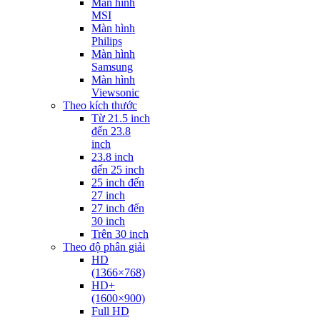
Màn hình
MSI
Màn hình
Philips
Màn hình
Samsung
Màn hình
Viewsonic
Theo kích thước
Từ 21.5 inch
đến 23.8
inch
23.8 inch
đến 25 inch
25 inch đến
27 inch
27 inch đến
30 inch
Trên 30 inch
Theo độ phân giải
HD
(1366×768)
HD+
(1600×900)
Full HD