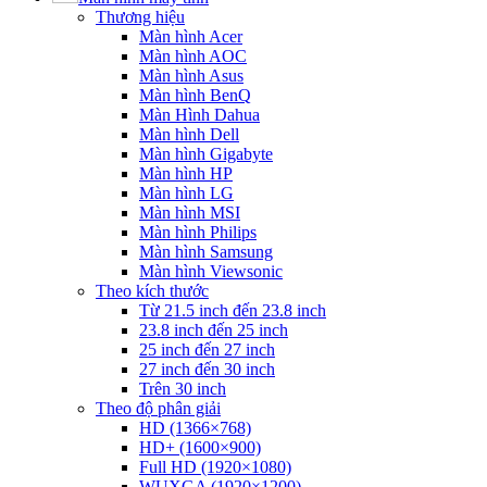
Thương hiệu
Màn hình Acer
Màn hình AOC
Màn hình Asus
Màn hình BenQ
Màn Hình Dahua
Màn hình Dell
Màn hình Gigabyte
Màn hình HP
Màn hình LG
Màn hình MSI
Màn hình Philips
Màn hình Samsung
Màn hình Viewsonic
Theo kích thước
Từ 21.5 inch đến 23.8 inch
23.8 inch đến 25 inch
25 inch đến 27 inch
27 inch đến 30 inch
Trên 30 inch
Theo độ phân giải
HD (1366×768)
HD+ (1600×900)
Full HD (1920×1080)
WUXGA (1920×1200)