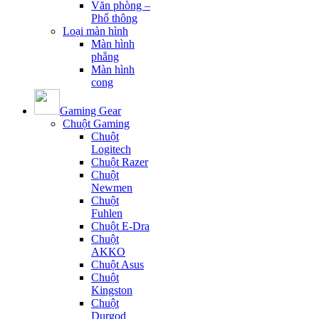
Văn phòng –
Phổ thông
Loại màn hình
Màn hình
phẳng
Màn hình
cong
Gaming Gear
Chuột Gaming
Chuột
Logitech
Chuột Razer
Chuột
Newmen
Chuột
Fuhlen
Chuột E-Dra
Chuột
AKKO
Chuột Asus
Chuột
Kingston
Chuột
Durgod