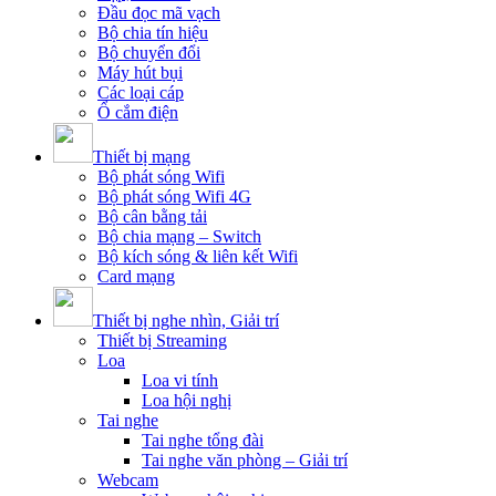
Đầu đọc mã vạch
Bộ chia tín hiệu
Bộ chuyển đổi
Máy hút bụi
Các loại cáp
Ổ cắm điện
Thiết bị mạng
Bộ phát sóng Wifi
Bộ phát sóng Wifi 4G
Bộ cân bằng tải
Bộ chia mạng – Switch
Bộ kích sóng & liên kết Wifi
Card mạng
Thiết bị nghe nhìn, Giải trí
Thiết bị Streaming
Loa
Loa vi tính
Loa hội nghị
Tai nghe
Tai nghe tổng đài
Tai nghe văn phòng – Giải trí
Webcam