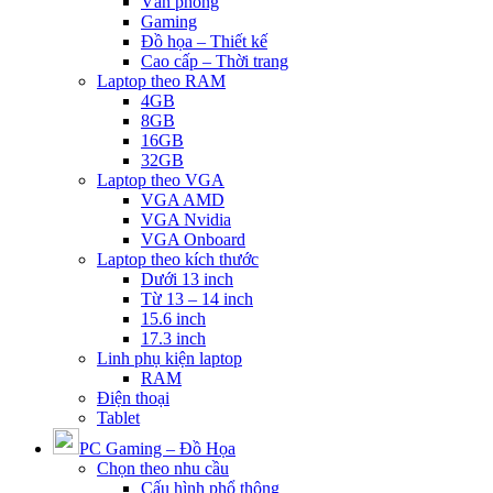
Văn phòng
Gaming
Đồ họa – Thiết kế
Cao cấp – Thời trang
Laptop theo RAM
4GB
8GB
16GB
32GB
Laptop theo VGA
VGA AMD
VGA Nvidia
VGA Onboard
Laptop theo kích thước
Dưới 13 inch
Từ 13 – 14 inch
15.6 inch
17.3 inch
Linh phụ kiện laptop
RAM
Điện thoại
Tablet
PC Gaming – Đồ Họa
Chọn theo nhu cầu
Cấu hình phổ thông