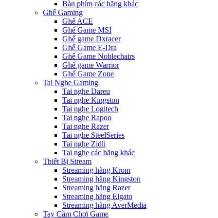
Bàn phím các hãng khác
Ghế Gaming
Ghế ACE
Ghế Game MSI
Ghế game Dxracer
Ghế Game E-Dra
Ghế Game Noblechairs
Ghế game Warrior
Ghế Game Zone
Tai Nghe Gaming
Tai nghe Dareu
Tai nghe Kingston
Tai nghe Logitech
Tai nghe Rapoo
Tai nghe Razer
Tai nghe SteelSeries
Tai nghe Zidli
Tai nghe các hãng khác
Thiết Bị Stream
Streaming hãng Krom
Streaming hãng Kingston
Streaming hãng Razer
Streaming hãng Elgato
Streaming hãng AverMedia
Tay Cầm Chơi Game