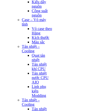
Kiểu dây
nguồn
Công suất
nguồn
Case – Vỏ máy
tính
Vỏ case theo
Hãng
Kích thước
Màu sắc
Tản nhiệt –
Cooling
Quạt tản
nhiệt
Tản nhiệt
khí CPU
Tản nhiệt
nước CPU
AIO
Linh phụ
kiện
Modding
Tản nhiệt –
Cooling
Tản nhiệt