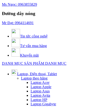
Ms Ngọc: 0963855829
Đường dây nóng
Mr Đạt: 0964114691
Tin tức công nghệ
Tư vấn mua hàng
Khuyến mãi
DANH MỤC SẢN PHẨM
DANH MỤC
Laptop, Điện thoại, Tablet
Laptop theo hãng
Laptop Acer
Laptop Apple
Laptop Asus
Laptop Avita
Laptop HP
Laptop Gigabyte