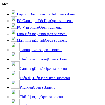
Menu
Laptop, Điện thoại, Tablet
Open submenu
PC Gaming – Đồ Họa
Open submenu
PC Văn phòng
Open submenu
Linh kiện máy tính
Open submenu
Màn hình máy tính
Open submenu
Gaming Gear
Open submenu
Thiết bị văn phòng
Open submenu
Camera giám sát
Open submenu
Điện tử, Điện lạnh
Open submenu
Phụ kiện
Open submenu
Thiết bị mạng
Open submenu