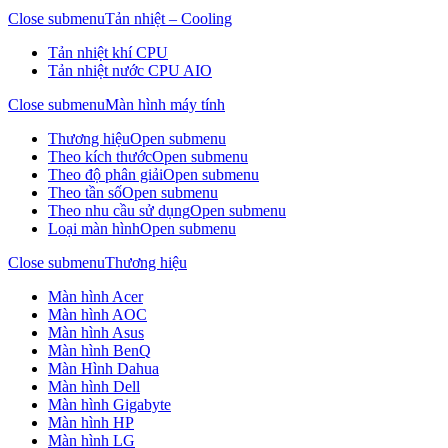
Close submenu
Tản nhiệt – Cooling
Tản nhiệt khí CPU
Tản nhiệt nước CPU AIO
Close submenu
Màn hình máy tính
Thương hiệu
Open submenu
Theo kích thước
Open submenu
Theo độ phân giải
Open submenu
Theo tần số
Open submenu
Theo nhu cầu sử dụng
Open submenu
Loại màn hình
Open submenu
Close submenu
Thương hiệu
Màn hình Acer
Màn hình AOC
Màn hình Asus
Màn hình BenQ
Màn Hình Dahua
Màn hình Dell
Màn hình Gigabyte
Màn hình HP
Màn hình LG