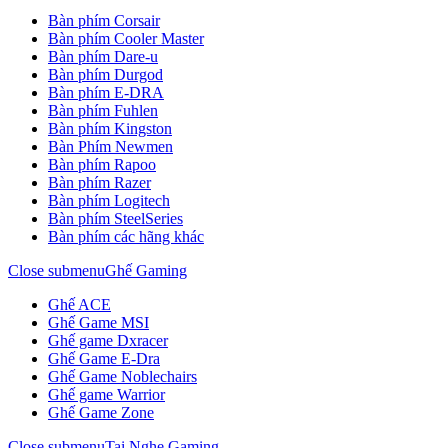
Bàn phím Corsair
Bàn phím Cooler Master
Bàn phím Dare-u
Bàn phím Durgod
Bàn phím E-DRA
Bàn phím Fuhlen
Bàn phím Kingston
Bàn Phím Newmen
Bàn phím Rapoo
Bàn phím Razer
Bàn phím Logitech
Bàn phím SteelSeries
Bàn phím các hãng khác
Close submenu
Ghế Gaming
Ghế ACE
Ghế Game MSI
Ghế game Dxracer
Ghế Game E-Dra
Ghế Game Noblechairs
Ghế game Warrior
Ghế Game Zone
Close submenu
Tai Nghe Gaming