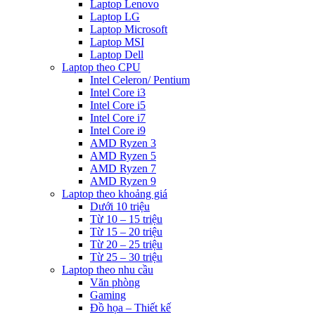
Laptop Lenovo
Laptop LG
Laptop Microsoft
Laptop MSI
Laptop Dell
Laptop theo CPU
Intel Celeron/ Pentium
Intel Core i3
Intel Core i5
Intel Core i7
Intel Core i9
AMD Ryzen 3
AMD Ryzen 5
AMD Ryzen 7
AMD Ryzen 9
Laptop theo khoảng giá
Dưới 10 triệu
Từ 10 – 15 triệu
Từ 15 – 20 triệu
Từ 20 – 25 triệu
Từ 25 – 30 triệu
Laptop theo nhu cầu
Văn phòng
Gaming
Đồ họa – Thiết kế