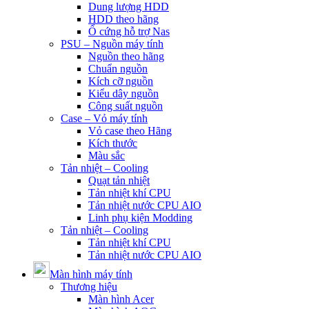
Dung lượng HDD
HDD theo hãng
Ổ cứng hỗ trợ Nas
PSU – Nguồn máy tính
Nguồn theo hãng
Chuẩn nguồn
Kích cỡ nguồn
Kiểu dây nguồn
Công suất nguồn
Case – Vỏ máy tính
Vỏ case theo Hãng
Kích thước
Màu sắc
Tản nhiệt – Cooling
Quạt tản nhiệt
Tản nhiệt khí CPU
Tản nhiệt nước CPU AIO
Linh phụ kiện Modding
Tản nhiệt – Cooling
Tản nhiệt khí CPU
Tản nhiệt nước CPU AIO
Màn hình máy tính
Thương hiệu
Màn hình Acer