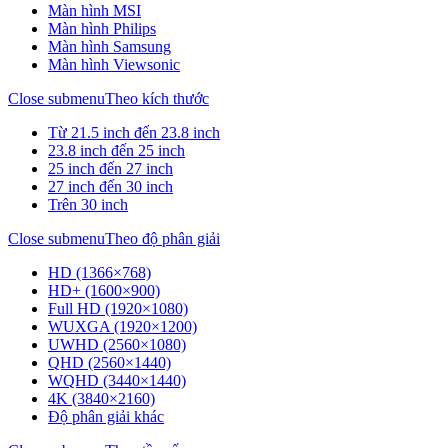
Màn hình MSI
Màn hình Philips
Màn hình Samsung
Màn hình Viewsonic
Close submenu
Theo kích thước
Từ 21.5 inch đến 23.8 inch
23.8 inch đến 25 inch
25 inch đến 27 inch
27 inch đến 30 inch
Trên 30 inch
Close submenu
Theo độ phân giải
HD (1366×768)
HD+ (1600×900)
Full HD (1920×1080)
WUXGA (1920×1200)
UWHD (2560×1080)
QHD (2560×1440)
WQHD (3440×1440)
4K (3840×2160)
Độ phân giải khác