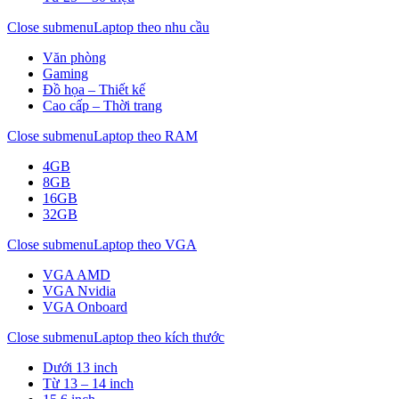
Close submenu
Laptop theo nhu cầu
Văn phòng
Gaming
Đồ họa – Thiết kế
Cao cấp – Thời trang
Close submenu
Laptop theo RAM
4GB
8GB
16GB
32GB
Close submenu
Laptop theo VGA
VGA AMD
VGA Nvidia
VGA Onboard
Close submenu
Laptop theo kích thước
Dưới 13 inch
Từ 13 – 14 inch