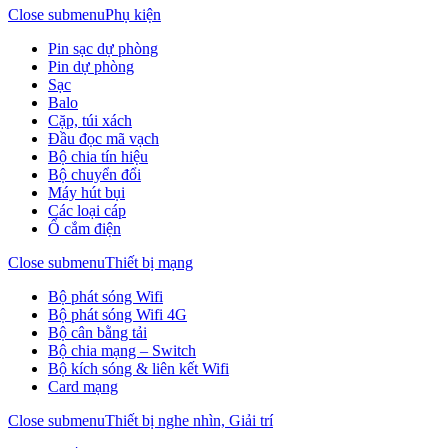
Close submenu
Phụ kiện
Pin sạc dự phòng
Pin dự phòng
Sạc
Balo
Cặp, túi xách
Đầu đọc mã vạch
Bộ chia tín hiệu
Bộ chuyển đổi
Máy hút bụi
Các loại cáp
Ổ cắm điện
Close submenu
Thiết bị mạng
Bộ phát sóng Wifi
Bộ phát sóng Wifi 4G
Bộ cân bằng tải
Bộ chia mạng – Switch
Bộ kích sóng & liên kết Wifi
Card mạng
Close submenu
Thiết bị nghe nhìn, Giải trí