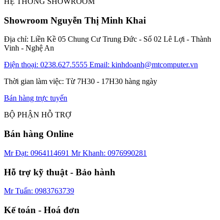
HỆ THỐNG SHOWROOM
Showroom Nguyễn Thị Minh Khai
Địa chỉ: Liền Kề 05 Chung Cư Trung Đức - Số 02 Lê Lợi - Thành
Vinh - Nghệ An
Điện thoại: 0238.627.5555
Email: kinhdoanh@mtcomputer.vn
Thời gian làm việc: Từ 7H30 - 17H30 hàng ngày
Bán hàng trực tuyến
BỘ PHẬN HỖ TRỢ
Bán hàng Online
Mr Đạt: 0964114691
Mr Khanh: 0976990281
Hỗ trợ kỹ thuật - Bảo hành
Mr Tuấn: 0983763739
Kế toán - Hoá đơn