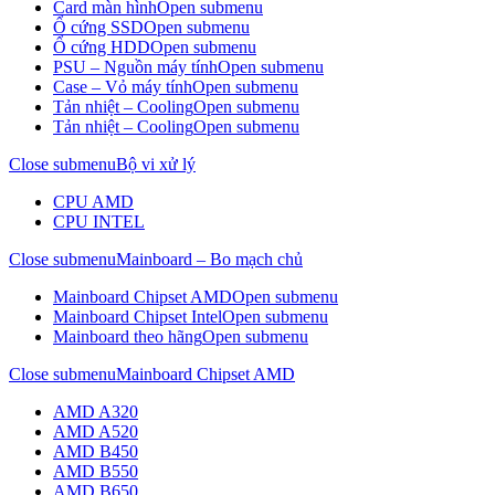
Card màn hình
Open submenu
Ổ cứng SSD
Open submenu
Ổ cứng HDD
Open submenu
PSU – Nguồn máy tính
Open submenu
Case – Vỏ máy tính
Open submenu
Tản nhiệt – Cooling
Open submenu
Tản nhiệt – Cooling
Open submenu
Close submenu
Bộ vi xử lý
CPU AMD
CPU INTEL
Close submenu
Mainboard – Bo mạch chủ
Mainboard Chipset AMD
Open submenu
Mainboard Chipset Intel
Open submenu
Mainboard theo hãng
Open submenu
Close submenu
Mainboard Chipset AMD
AMD A320
AMD A520
AMD B450
AMD B550
AMD B650