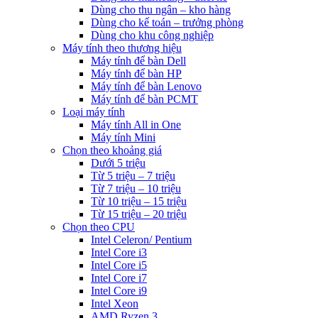
Dùng cho thu ngân – kho hàng
Dùng cho kế toán – trưởng phòng
Dùng cho khu công nghiệp
Máy tính theo thương hiệu
Máy tính để bàn Dell
Máy tính để bàn HP
Máy tính để bàn Lenovo
Máy tính để bàn PCMT
Loại máy tính
Máy tính All in One
Máy tính Mini
Chọn theo khoảng giá
Dưới 5 triệu
Từ 5 triệu – 7 triệu
Từ 7 triệu – 10 triệu
Từ 10 triệu – 15 triệu
Từ 15 triệu – 20 triệu
Chọn theo CPU
Intel Celeron/ Pentium
Intel Core i3
Intel Core i5
Intel Core i7
Intel Core i9
Intel Xeon
AMD Ryzen 3