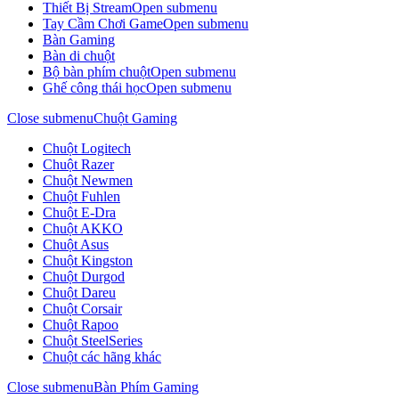
Thiết Bị Stream
Open submenu
Tay Cầm Chơi Game
Open submenu
Bàn Gaming
Bàn di chuột
Bộ bàn phím chuột
Open submenu
Ghế công thái học
Open submenu
Close submenu
Chuột Gaming
Chuột Logitech
Chuột Razer
Chuột Newmen
Chuột Fuhlen
Chuột E-Dra
Chuột AKKO
Chuột Asus
Chuột Kingston
Chuột Durgod
Chuột Dareu
Chuột Corsair
Chuột Rapoo
Chuột SteelSeries
Chuột các hãng khác
Close submenu
Bàn Phím Gaming