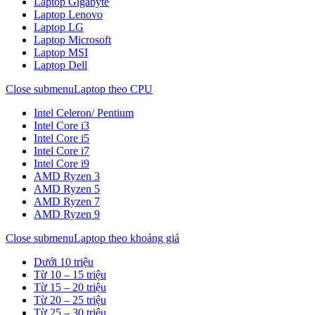
Laptop Gigabyte
Laptop Lenovo
Laptop LG
Laptop Microsoft
Laptop MSI
Laptop Dell
Close submenu
Laptop theo CPU
Intel Celeron/ Pentium
Intel Core i3
Intel Core i5
Intel Core i7
Intel Core i9
AMD Ryzen 3
AMD Ryzen 5
AMD Ryzen 7
AMD Ryzen 9
Close submenu
Laptop theo khoảng giá
Dưới 10 triệu
Từ 10 – 15 triệu
Từ 15 – 20 triệu
Từ 20 – 25 triệu
Từ 25 – 30 triệu