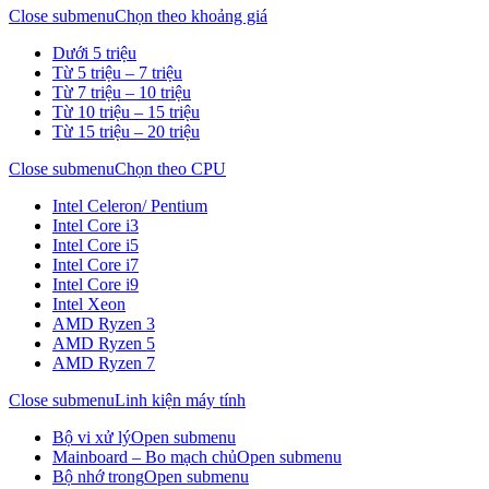
Close submenu
Chọn theo khoảng giá
Dưới 5 triệu
Từ 5 triệu – 7 triệu
Từ 7 triệu – 10 triệu
Từ 10 triệu – 15 triệu
Từ 15 triệu – 20 triệu
Close submenu
Chọn theo CPU
Intel Celeron/ Pentium
Intel Core i3
Intel Core i5
Intel Core i7
Intel Core i9
Intel Xeon
AMD Ryzen 3
AMD Ryzen 5
AMD Ryzen 7
Close submenu
Linh kiện máy tính
Bộ vi xử lý
Open submenu
Mainboard – Bo mạch chủ
Open submenu
Bộ nhớ trong
Open submenu