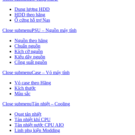
Dung lượng HDD
HDD theo hãng
Ổ cứng hỗ trợ Nas
Close submenu
PSU – Nguồn máy tính
Nguồn theo hãng
Chuẩn nguồn
Kích cỡ nguồn
Kiểu dây nguồn
Công suất nguồn
Close submenu
Case – Vỏ máy tính
Vỏ case theo Hãng
Kích thước
Màu sắc
Close submenu
Tản nhiệt – Cooling
Quạt tản nhiệt
Tản nhiệt khí CPU
Tản nhiệt nước CPU AIO
Linh phụ kiện Modding