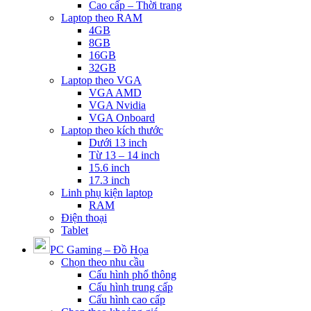
Cao cấp – Thời trang
Laptop theo RAM
4GB
8GB
16GB
32GB
Laptop theo VGA
VGA AMD
VGA Nvidia
VGA Onboard
Laptop theo kích thước
Dưới 13 inch
Từ 13 – 14 inch
15.6 inch
17.3 inch
Linh phụ kiện laptop
RAM
Điện thoại
Tablet
PC Gaming – Đồ Họa
Chọn theo nhu cầu
Cấu hình phổ thông
Cấu hình trung cấp
Cấu hình cao cấp