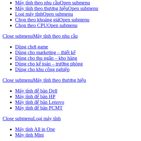
Máy tính theo nhu cầu
Open submenu
Máy tính theo thương hiệu
Open submenu
Loại máy tính
Open submenu
Chọn theo khoảng giá
Open submenu
Chọn theo CPU
Open submenu
Close submenu
Máy tính theo nhu cầu
Dùng chơi game
Dùng cho marketing – thiết kế
Dùng cho thu ngân – kho hàng
Dùng cho kế toán – trưởng phòng
Dùng cho khu công nghiệp
Close submenu
Máy tính theo thương hiệu
Máy tính để bàn Dell
Máy tính để bàn HP
Máy tính để bàn Lenovo
Máy tính để bàn PCMT
Close submenu
Loại máy tính
Máy tính All in One
Máy tính Mini