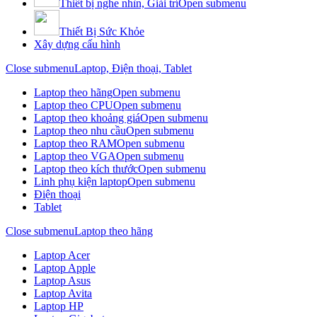
Thiết bị nghe nhìn, Giải trí
Open submenu
Thiết Bị Sức Khỏe
Xây dựng cấu hình
Close submenu
Laptop, Điện thoại, Tablet
Laptop theo hãng
Open submenu
Laptop theo CPU
Open submenu
Laptop theo khoảng giá
Open submenu
Laptop theo nhu cầu
Open submenu
Laptop theo RAM
Open submenu
Laptop theo VGA
Open submenu
Laptop theo kích thước
Open submenu
Linh phụ kiện laptop
Open submenu
Điện thoại
Tablet
Close submenu
Laptop theo hãng
Laptop Acer
Laptop Apple
Laptop Asus
Laptop Avita
Laptop HP