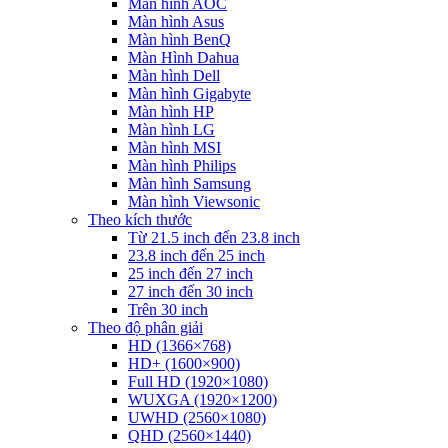
Màn hình AOC
Màn hình Asus
Màn hình BenQ
Màn Hình Dahua
Màn hình Dell
Màn hình Gigabyte
Màn hình HP
Màn hình LG
Màn hình MSI
Màn hình Philips
Màn hình Samsung
Màn hình Viewsonic
Theo kích thước
Từ 21.5 inch đến 23.8 inch
23.8 inch đến 25 inch
25 inch đến 27 inch
27 inch đến 30 inch
Trên 30 inch
Theo độ phân giải
HD (1366×768)
HD+ (1600×900)
Full HD (1920×1080)
WUXGA (1920×1200)
UWHD (2560×1080)
QHD (2560×1440)