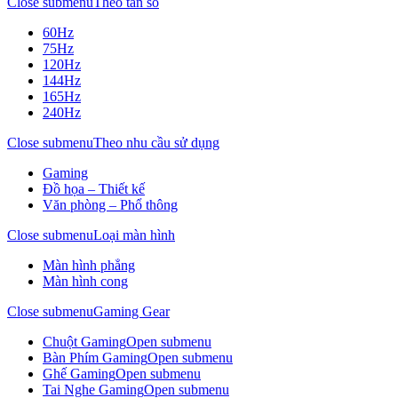
Close submenu
Theo tần số
60Hz
75Hz
120Hz
144Hz
165Hz
240Hz
Close submenu
Theo nhu cầu sử dụng
Gaming
Đồ họa – Thiết kế
Văn phòng – Phổ thông
Close submenu
Loại màn hình
Màn hình phẳng
Màn hình cong
Close submenu
Gaming Gear
Chuột Gaming
Open submenu
Bàn Phím Gaming
Open submenu
Ghế Gaming
Open submenu
Tai Nghe Gaming
Open submenu