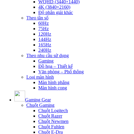
WQHD (3440×1440)
4K (3840×2160)
Độ phân giải khác
Theo tần số
60Hz
75Hz
120Hz
144Hz
165Hz
240Hz
Theo nhu cầu sử dụng
Gaming
Đồ họa – Thiết kế
Văn phòng – Phổ thông
Loại màn hình
Màn hình phẳng
Màn hình cong
Gaming Gear
Chuột Gaming
Chuột Logitech
Chuột Razer
Chuột Newmen
Chuột Fuhlen
Chuột E-Dra