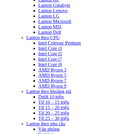
Laptop Gigabyte
Laptop Lenovo
Laptop LG
Laptop Microsoft
Laptop MSI
Laptop Dell
Laptop theo CPU
Intel Celeron/ Pentium
Intel Core i3
Intel Core i5
Intel Core i7
Intel Core i9
AMD Ryzen 3
AMD Ryzen 5
AMD Ryzen 7
AMD Ryzen 9
Laptop theo khoảng giá
Dưới 10 triệu
Từ 10 – 15 triệu
Từ 15 – 20 triệu
Từ 20 – 25 triệu
Từ 25 – 30 triệu
Laptop theo nhu cầu
Văn phòng