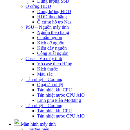
Dung lượng SSD
Ổ cứng HDD
Dung lượng HDD
HDD theo hãng
Ổ cứng hỗ trợ Nas
PSU – Nguồn máy tính
Nguồn theo hãng
Chuẩn nguồn
Kích cỡ nguồn
Kiểu dây nguồn
Công suất nguồn
Case – Vỏ máy tính
Vỏ case theo Hãng
Kích thước
Màu sắc
Tản nhiệt – Cooling
Quạt tản nhiệt
Tản nhiệt khí CPU
Tản nhiệt nước CPU AIO
Linh phụ kiện Modding
Tản nhiệt – Cooling
Tản nhiệt khí CPU
Tản nhiệt nước CPU AIO
Màn hình máy tính
Thương hiệu