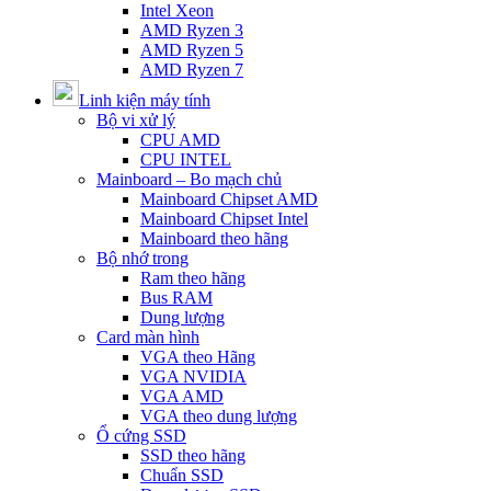
Intel Xeon
AMD Ryzen 3
AMD Ryzen 5
AMD Ryzen 7
Linh kiện máy tính
Bộ vi xử lý
CPU AMD
CPU INTEL
Mainboard – Bo mạch chủ
Mainboard Chipset AMD
Mainboard Chipset Intel
Mainboard theo hãng
Bộ nhớ trong
Ram theo hãng
Bus RAM
Dung lượng
Card màn hình
VGA theo Hãng
VGA NVIDIA
VGA AMD
VGA theo dung lượng
Ổ cứng SSD
SSD theo hãng
Chuẩn SSD