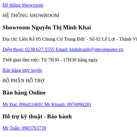
Hệ thống Showroom
HỆ THỐNG SHOWROOM
Showroom Nguyễn Thị Minh Khai
Địa chỉ: Liền Kề 05 Chung Cư Trung Đức - Số 02 Lê Lợi - Thành V
Điện thoại: 0238.627.5555
Email: kinhdoanh@mtcomputer.vn
Thời gian làm việc: Từ 7H30 - 17H30 hàng ngày
Bán hàng trực tuyến
BỘ PHẬN HỖ TRỢ
Bán hàng Online
Mr Đạt: 0964114691
Mr Khanh: 0976990281
Hỗ trợ kỹ thuật - Bảo hành
Mr Tuấn: 0983763739