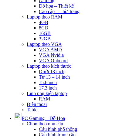
Gaming
Đồ họa – Thiết kế
Cao cấp – Thời trang
Laptop theo RAM
4GB
8GB
16GB
32GB
Laptop theo VGA
VGA AMD
VGA Nvidia
VGA Onboard
Laptop theo kích thước
Dưới 13 inch
Từ 13 – 14 inch
15.6 inch
17.3 inch
Linh phụ kiện laptop
RAM
Điện thoại
Tablet
PC Gaming – Đồ Họa
Chọn theo nhu cầu
Cấu hình phổ thông
Cấu hình trung cấp