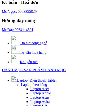
Kế toán - Hoá đơn
Ms Ngọc: 0963855829
Đường dây nóng
Mr Đạt: 0964114691
Tin tức công nghệ
Tư vấn mua hàng
Khuyến mãi
DANH MỤC SẢN PHẨM
DANH MỤC
Laptop, Điện thoại, Tablet
Laptop theo hãng
Laptop Acer
Laptop Apple
Laptop Asus
Laptop Avita
Laptop HP