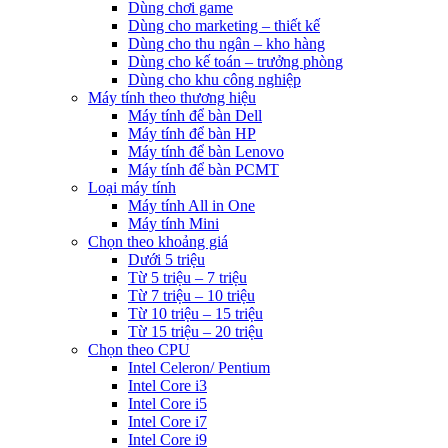
Dùng chơi game
Dùng cho marketing – thiết kế
Dùng cho thu ngân – kho hàng
Dùng cho kế toán – trưởng phòng
Dùng cho khu công nghiệp
Máy tính theo thương hiệu
Máy tính để bàn Dell
Máy tính để bàn HP
Máy tính để bàn Lenovo
Máy tính để bàn PCMT
Loại máy tính
Máy tính All in One
Máy tính Mini
Chọn theo khoảng giá
Dưới 5 triệu
Từ 5 triệu – 7 triệu
Từ 7 triệu – 10 triệu
Từ 10 triệu – 15 triệu
Từ 15 triệu – 20 triệu
Chọn theo CPU
Intel Celeron/ Pentium
Intel Core i3
Intel Core i5
Intel Core i7
Intel Core i9