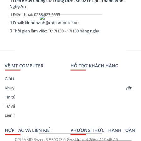
Liền Kề 05 Chung Cư Trung Đức - Số 02 Lê Lợi - Thành Vinh -
Nghệ An
Điện thoại: 0238.627.5555
Email: kinhdoanh@mtcomputer.vn
Thời gian làm việc: Từ 7H30 - 17H30 hàng ngày
VỀ MT COMPUTER
HỖ TRỢ KHÁCH HÀNG
Giới thiệu
Hướng dẫn thanh toán
Khuyến mãi
Hướng dẫn mua hàng trực tuyến
Tin tức công nghệ
Theo dõi đơn hàng
Tư vấn mua hàng
Liên hệ
HỢP TÁC VÀ LIÊN KIẾT
PHƯƠNG THỨC THANH TOÁN
CPU AMD Ryzen 5 5500 (3.6 GHz Upto 4.2GHz / 19MB / 6