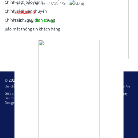
Chính sách bảo hành
Cores, 12 Threads / 65W / Socket AM4)
Chính sách vận chuyển
3,299,000 đ
Chính sách, quy định chung
Tình trạng:
Còn hàng
Bảo mật thông tin khách hàng
© 2023 – Bản quyền của Công ty cổ phần Tin học Miền Trung
Địa chỉ: 80A Nguyễn Thị Minh Khai, phường Hưng Bình, thành phố Vinh, tỉnh Nghệ An.
Giấy chứng nhận ĐKKD: 2901705256 do Sở Kế hoạch và Đầu tư Nghệ An cấp ngày
04/03/2014
Design & Development by
Netbase Solutions