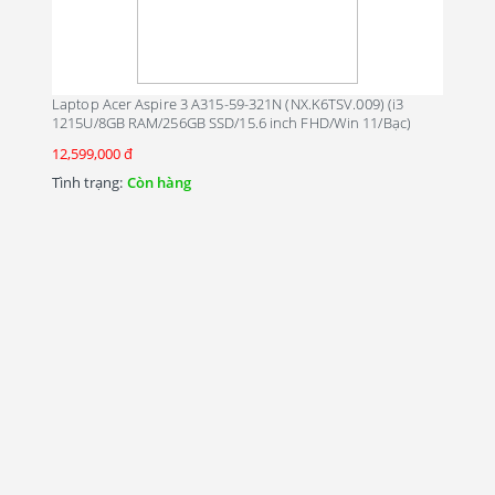
Laptop Acer Aspire 3 A315-59-321N (NX.K6TSV.009) (i3
1215U/8GB RAM/256GB SSD/15.6 inch FHD/Win 11/Bạc)
12,599,000 đ
Tình trạng:
Còn hàng