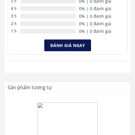
5
0%
| 0 đánh giá
4
0%
| 0 đánh giá
3
0%
| 0 đánh giá
2
0%
| 0 đánh giá
MÀN HÌNH SẮC NÉT
1
0%
| 0 đánh giá
Laptop có màn hình 15.6 inch độ phân giải HD đem đến cho người
dùng trải nghiệm tuyệt vời với những hình ảnh sắc nét, chi tiết,
ĐÁNH GIÁ NGAY
màu sắc chân thực, sống động.
Sản phẩm tương tự
CẤU HÌNH ỔN ĐỊNH