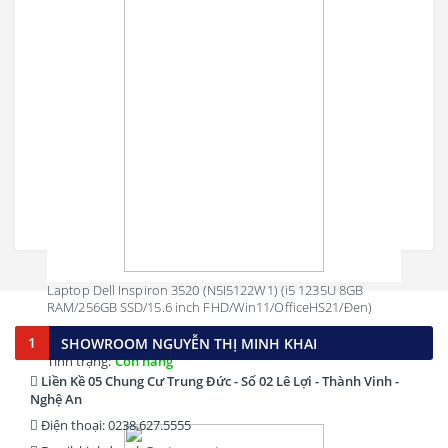
Máy tính được trang bị bộ xử lý Intel Core i thế hệ 12, RAM 4GB
hoặc 8GB đảm bảo xử lý các tác vụ đa nhiệm mượt mà ổn định ở
mức vừa đủ. Ổ SSD tốc độ cao, thoải mái sử dụng với nhu cầu văn
phòng cơ bản.
Laptop Dell Inspiron 3520 (N5I5122W1) (i5 1235U 8GB
RAM/256GB SSD/15.6 inch FHD/Win11/OfficeHS21/Đen)
15,690,000 đ
1
SHOWROOM NGUYỄN THỊ MINH KHAI
Tình trạng:
Còn hàng
Liền Kề 05 Chung Cư Trung Đức - Số 02 Lê Lợi - Thành Vinh -
Nghệ An
Điện thoại: 0238.627.5555