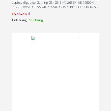
Laptop Gigabyte Gaming G5 (GE-51VN263SH) (i5 12500H
/8GB Ram/512GB SSD/RTX3050 4G/15.6 inch FHD 144Hz/Win
11/Đen)
18,990,000 đ
Tình trạng:
Còn hàng