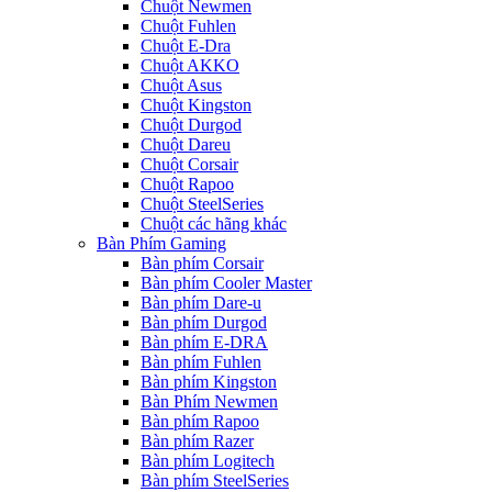
Chuột Newmen
Chuột Fuhlen
Chuột E-Dra
Chuột AKKO
Chuột Asus
Chuột Kingston
Chuột Durgod
Chuột Dareu
Chuột Corsair
Chuột Rapoo
Chuột SteelSeries
Chuột các hãng khác
Bàn Phím Gaming
Bàn phím Corsair
Bàn phím Cooler Master
Bàn phím Dare-u
Bàn phím Durgod
Bàn phím E-DRA
Bàn phím Fuhlen
Bàn phím Kingston
Bàn Phím Newmen
Bàn phím Rapoo
Bàn phím Razer
Bàn phím Logitech
Bàn phím SteelSeries