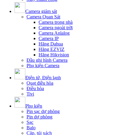
Camera giám sát
Camera Quan Sát
Camera trong nhà
Camera ngoài trời
Camera Anlalog
Camera IP
Hãng Dahua
Hãng EZVIZ
Hãng Hikvision
Đầu ghi hình Camera
Phụ kiện Camera
Điện tử, Điện lạnh
Quạt điều hòa
Điều hòa
Tivi
Phụ kiện
Pin sạc dự phòng
Pin dự phòng
Sạc
Balo
Cặp, túi xách