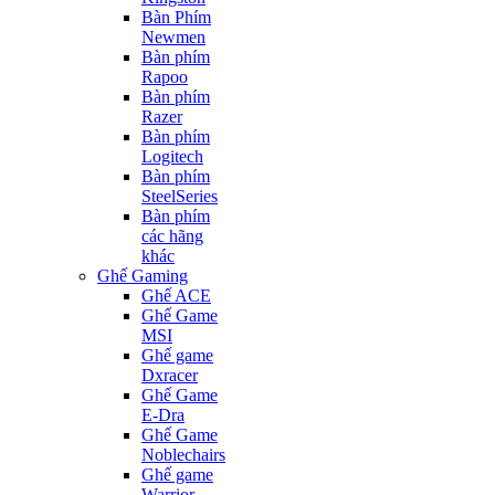
Bàn Phím
Newmen
Bàn phím
Rapoo
Bàn phím
Razer
Bàn phím
Logitech
Bàn phím
SteelSeries
Bàn phím
các hãng
khác
Ghế Gaming
Ghế ACE
Ghế Game
MSI
Ghế game
Dxracer
Ghế Game
E-Dra
Ghế Game
Noblechairs
Ghế game
Warrior