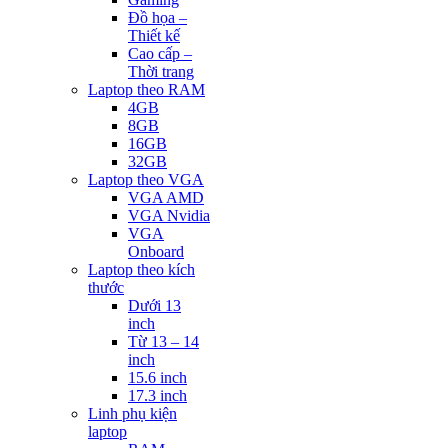
Đồ họa –
Thiết kế
Cao cấp –
Thời trang
Laptop theo RAM
4GB
8GB
16GB
32GB
Laptop theo VGA
VGA AMD
VGA Nvidia
VGA
Onboard
Laptop theo kích
thước
Dưới 13
inch
Từ 13 – 14
inch
15.6 inch
17.3 inch
Linh phụ kiện
laptop