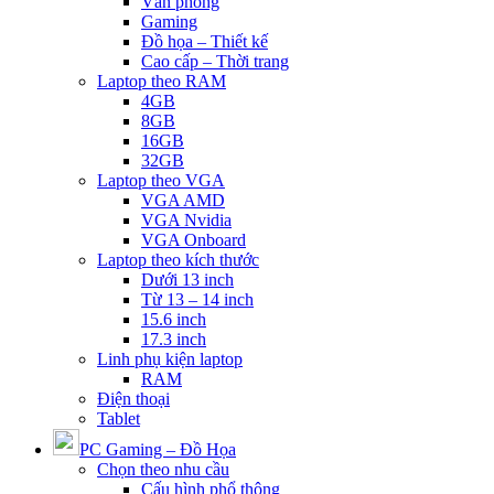
Văn phòng
Gaming
Đồ họa – Thiết kế
Cao cấp – Thời trang
Laptop theo RAM
4GB
8GB
16GB
32GB
Laptop theo VGA
VGA AMD
VGA Nvidia
VGA Onboard
Laptop theo kích thước
Dưới 13 inch
Từ 13 – 14 inch
15.6 inch
17.3 inch
Linh phụ kiện laptop
RAM
Điện thoại
Tablet
PC Gaming – Đồ Họa
Chọn theo nhu cầu
Cấu hình phổ thông