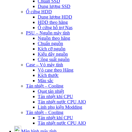
Chuẩn SSD
Dung lượng SSD
Ổ cứng HDD
Dung lượng HDD
HDD theo hãng
Ổ cứng hỗ trợ Nas
PSU – Nguồn máy tính
Nguồn theo hãng
Chuẩn nguồn
Kích cỡ nguồn
Kiểu dây nguồn
Công suất nguồn
Case – Vỏ máy tính
Vỏ case theo Hãng
Kích thước
Màu sắc
Tản nhiệt – Cooling
Quạt tản nhiệt
Tản nhiệt khí CPU
Tản nhiệt nước CPU AIO
Linh phụ kiện Modding
Tản nhiệt – Cooling
Tản nhiệt khí CPU
Tản nhiệt nước CPU AIO
Màn hình máy tính