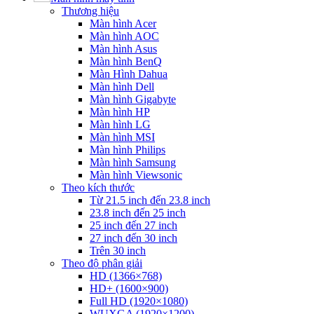
Thương hiệu
Màn hình Acer
Màn hình AOC
Màn hình Asus
Màn hình BenQ
Màn Hình Dahua
Màn hình Dell
Màn hình Gigabyte
Màn hình HP
Màn hình LG
Màn hình MSI
Màn hình Philips
Màn hình Samsung
Màn hình Viewsonic
Theo kích thước
Từ 21.5 inch đến 23.8 inch
23.8 inch đến 25 inch
25 inch đến 27 inch
27 inch đến 30 inch
Trên 30 inch
Theo độ phân giải
HD (1366×768)
HD+ (1600×900)
Full HD (1920×1080)
WUXGA (1920×1200)