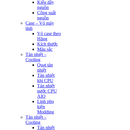
Kiểu dây
nguồn
Công suất
nguồn
Case – Vỏ máy
tính
Vỏ case theo
Hãng
Kích thước
Màu sắc
Tản nhiệt –
Cooling
Quạt tản
nhiệt
Tản nhiệt
khí CPU
Tản nhiệt
nước CPU
AIO
Linh phụ
kiện
Modding
Tản nhiệt –
Cooling
Tản nhiệt