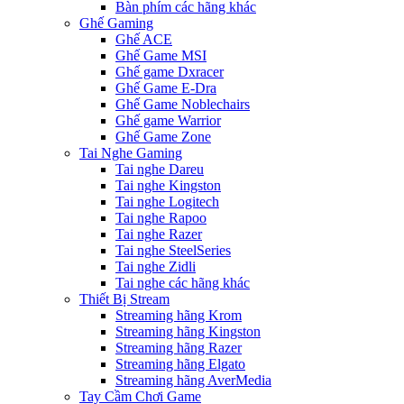
Bàn phím các hãng khác
Ghế Gaming
Ghế ACE
Ghế Game MSI
Ghế game Dxracer
Ghế Game E-Dra
Ghế Game Noblechairs
Ghế game Warrior
Ghế Game Zone
Tai Nghe Gaming
Tai nghe Dareu
Tai nghe Kingston
Tai nghe Logitech
Tai nghe Rapoo
Tai nghe Razer
Tai nghe SteelSeries
Tai nghe Zidli
Tai nghe các hãng khác
Thiết Bị Stream
Streaming hãng Krom
Streaming hãng Kingston
Streaming hãng Razer
Streaming hãng Elgato
Streaming hãng AverMedia
Tay Cầm Chơi Game