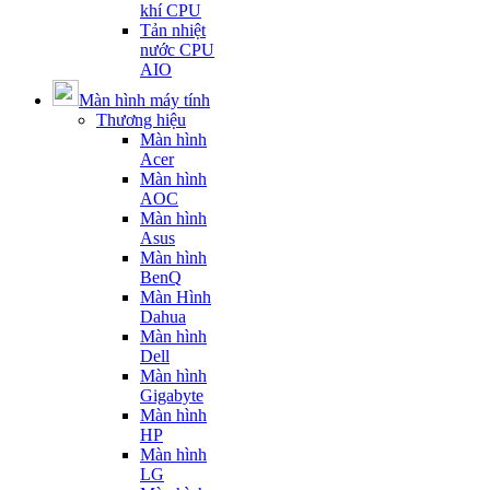
khí CPU
Tản nhiệt
nước CPU
AIO
Màn hình máy tính
Thương hiệu
Màn hình
Acer
Màn hình
AOC
Màn hình
Asus
Màn hình
BenQ
Màn Hình
Dahua
Màn hình
Dell
Màn hình
Gigabyte
Màn hình
HP
Màn hình
LG