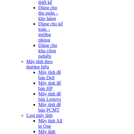
thiết kế
Dùng cho
thu ngân –
kho hàng
Dùng cho kế
toán –
trưởng
phòng
Dùng cho
khu công
nghiệp
Máy tính theo
thương hiệu
Máy tính để
bàn Dell
Máy tính để
bàn HP
Máy tính để
bàn Lenovo
Máy tính để
bàn PCMT
Loại máy tính
Máy tính All
in One
Máy tính