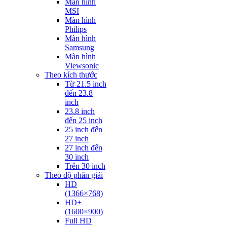
Màn hình
MSI
Màn hình
Philips
Màn hình
Samsung
Màn hình
Viewsonic
Theo kích thước
Từ 21.5 inch
đến 23.8
inch
23.8 inch
đến 25 inch
25 inch đến
27 inch
27 inch đến
30 inch
Trên 30 inch
Theo độ phân giải
HD
(1366×768)
HD+
(1600×900)
Full HD