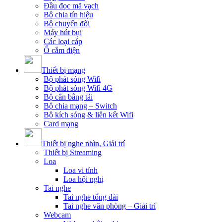
Đầu đọc mã vạch
Bộ chia tín hiệu
Bộ chuyển đổi
Máy hút bụi
Các loại cáp
Ổ cắm điện
Thiết bị mạng
Bộ phát sóng Wifi
Bộ phát sóng Wifi 4G
Bộ cân bằng tải
Bộ chia mạng – Switch
Bộ kích sóng & liên kết Wifi
Card mạng
Thiết bị nghe nhìn, Giải trí
Thiết bị Streaming
Loa
Loa vi tính
Loa hội nghị
Tai nghe
Tai nghe tổng đài
Tai nghe văn phòng – Giải trí
Webcam