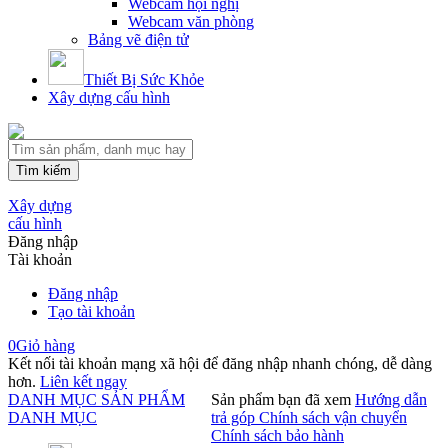
Webcam hội nghị
Webcam văn phòng
Bảng vẽ điện tử
Thiết Bị Sức Khỏe
Xây dựng cấu hình
Tìm kiếm
Xây dựng
cấu hình
Đăng nhập
Tài khoản
Đăng nhập
Tạo tài khoản
0
Giỏ hàng
Kết nối tài khoản mạng xã hội để đăng nhập nhanh chóng, dễ dàng
hơn.
Liên kết ngay
DANH MỤC SẢN PHẨM
Sản phẩm bạn đã xem
Hướng dẫn
DANH MỤC
trả góp
Chính sách vận chuyển
Chính sách bảo hành