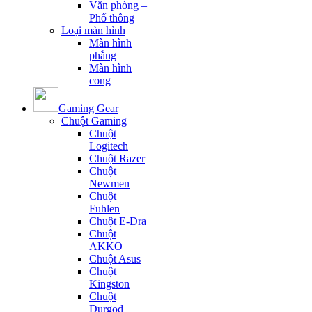
Văn phòng –
Phổ thông
Loại màn hình
Màn hình
phẳng
Màn hình
cong
Gaming Gear
Chuột Gaming
Chuột
Logitech
Chuột Razer
Chuột
Newmen
Chuột
Fuhlen
Chuột E-Dra
Chuột
AKKO
Chuột Asus
Chuột
Kingston
Chuột
Durgod