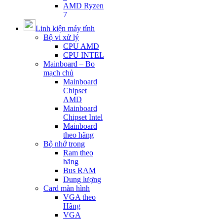
AMD Ryzen
7
Linh kiện máy tính
Bộ vi xử lý
CPU AMD
CPU INTEL
Mainboard – Bo
mạch chủ
Mainboard
Chipset
AMD
Mainboard
Chipset Intel
Mainboard
theo hãng
Bộ nhớ trong
Ram theo
hãng
Bus RAM
Dung lượng
Card màn hình
VGA theo
Hãng
VGA