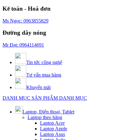
Kế toán - Hoá đơn
Ms Ngọc: 0963855829
Đường dây nóng
Mr Đạt: 0964114691
Tin tức công nghệ
Tư vấn mua hàng
Khuyến mãi
DANH MỤC SẢN PHẨM
DANH MỤC
Laptop, Điện thoại, Tablet
Laptop theo hãng
Laptop Acer
Laptop Apple
Laptop Asus
Laptop Avita