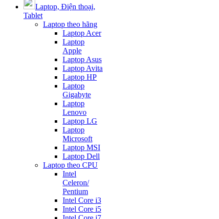
Laptop, Điện thoại,
Tablet
Laptop theo hãng
Laptop Acer
Laptop
Apple
Laptop Asus
Laptop Avita
Laptop HP
Laptop
Gigabyte
Laptop
Lenovo
Laptop LG
Laptop
Microsoft
Laptop MSI
Laptop Dell
Laptop theo CPU
Intel
Celeron/
Pentium
Intel Core i3
Intel Core i5
Intel Core i7