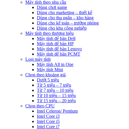
Máy tính theo nhu cầu
Dùng chơi game
Dùng cho marketing – thiết kế
Dùng cho thu ngân – kho hàng
Dùng cho kế toán – trưởng phòng
Dùng cho khu công nghiệp
Máy tính theo thương hiệu
Máy tính để bàn Dell
Máy tính để bàn HP
Máy tính để bàn Lenovo
Máy tính để bàn PCMT
Loại máy tính
Máy tính All in One
Máy tính Mini
Chọn theo khoảng giá
Dưới 5 triệu
Từ 5 triệu – 7 triệu
Từ 7 triệu – 10 triệu
Từ 10 triệu – 15 triệu
Từ 15 triệu – 20 triệu
Chọn theo CPU
Intel Celeron/ Pentium
Intel Core i3
Intel Core i5
Intel Core i7