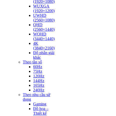
(1920×1080)
WUXGA
(1920×1200)
UWHD
(2560×1080)
QHD
(2560×1440)
WQHD
(3440×1440)
4K
(3840×2160)
Độ phân giải
khác
Theo tần số
60Hz
75Hz
120Hz
144Hz
165Hz
240Hz
Theo nhu cầu sử
dụng
Gaming
Đồ họa –
Thiết kế