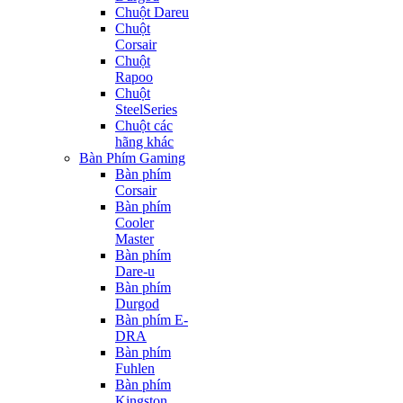
Chuột Dareu
Chuột
Corsair
Chuột
Rapoo
Chuột
SteelSeries
Chuột các
hãng khác
Bàn Phím Gaming
Bàn phím
Corsair
Bàn phím
Cooler
Master
Bàn phím
Dare-u
Bàn phím
Durgod
Bàn phím E-
DRA
Bàn phím
Fuhlen
Bàn phím
Kingston