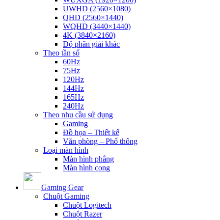
UWHD (2560×1080)
QHD (2560×1440)
WQHD (3440×1440)
4K (3840×2160)
Độ phân giải khác
Theo tần số
60Hz
75Hz
120Hz
144Hz
165Hz
240Hz
Theo nhu cầu sử dụng
Gaming
Đồ họa – Thiết kế
Văn phòng – Phổ thông
Loại màn hình
Màn hình phẳng
Màn hình cong
Gaming Gear
Chuột Gaming
Chuột Logitech
Chuột Razer