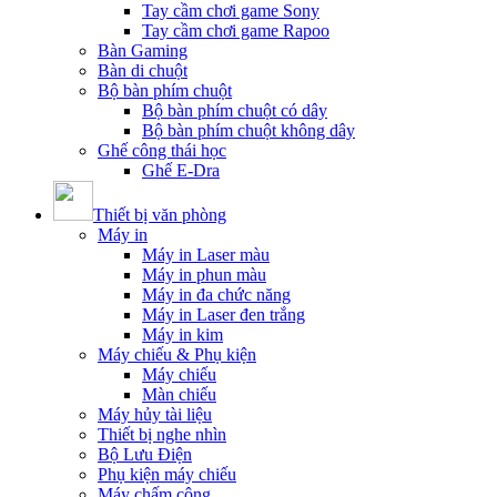
Tay cầm chơi game Sony
Tay cầm chơi game Rapoo
Bàn Gaming
Bàn di chuột
Bộ bàn phím chuột
Bộ bàn phím chuột có dây
Bộ bàn phím chuột không dây
Ghế công thái học
Ghế E-Dra
Thiết bị văn phòng
Máy in
Máy in Laser màu
Máy in phun màu
Máy in đa chức năng
Máy in Laser đen trắng
Máy in kim
Máy chiếu & Phụ kiện
Máy chiếu
Màn chiếu
Máy hủy tài liệu
Thiết bị nghe nhìn
Bộ Lưu Điện
Phụ kiện máy chiếu
Máy chấm công