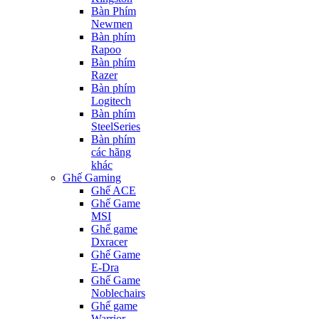
Bàn Phím
Newmen
Bàn phím
Rapoo
Bàn phím
Razer
Bàn phím
Logitech
Bàn phím
SteelSeries
Bàn phím
các hãng
khác
Ghế Gaming
Ghế ACE
Ghế Game
MSI
Ghế game
Dxracer
Ghế Game
E-Dra
Ghế Game
Noblechairs
Ghế game
Warrior