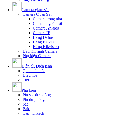
Camera giám sát
Camera Quan Sát
Camera trong nhà
Camera ngoài trời
Camera Anlalog
Camera IP
Hãng Dahua
Hãng EZVIZ
Hãng Hikvision
Đầu ghi hình Camera
Phụ kiện Camera
Điện tử, Điện lạnh
Quạt điều hòa
Điều hòa
Tivi
Phụ kiện
Pin sạc dự phòng
Pin dự phòng
Sạc
Balo
Cặp, túi xách