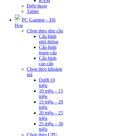
RAM
Điện thoại
Tablet
PC Gaming – Đồ
Họa
Chọn theo nhu cầu
Cấu hình
phổ thông
Cấu hình
trung cấp
Cấu hình
cao cấp
Chọn theo khoảng
giá
Dưới 10
triệu
10 triệu – 15
triệu
15 triệu – 20
triệu
20 triệu – 25
triệu
25 triệu – 30
triệu
Chọn theo CPU