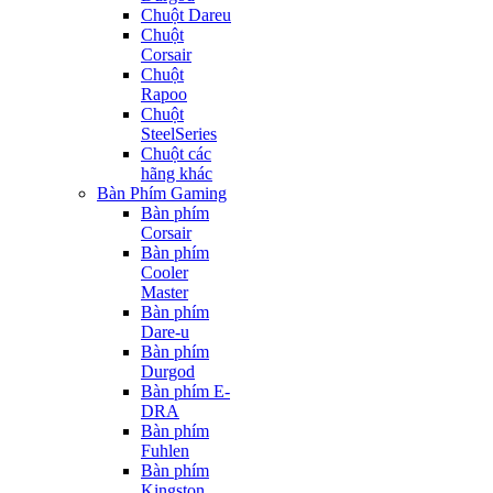
Chuột Dareu
Chuột
Corsair
Chuột
Rapoo
Chuột
SteelSeries
Chuột các
hãng khác
Bàn Phím Gaming
Bàn phím
Corsair
Bàn phím
Cooler
Master
Bàn phím
Dare-u
Bàn phím
Durgod
Bàn phím E-
DRA
Bàn phím
Fuhlen
Bàn phím
Kingston