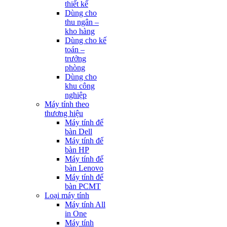
thiết kế
Dùng cho
thu ngân –
kho hàng
Dùng cho kế
toán –
trưởng
phòng
Dùng cho
khu công
nghiệp
Máy tính theo
thương hiệu
Máy tính để
bàn Dell
Máy tính để
bàn HP
Máy tính để
bàn Lenovo
Máy tính để
bàn PCMT
Loại máy tính
Máy tính All
in One
Máy tính