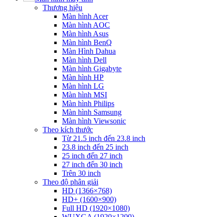
Thương hiệu
Màn hình Acer
Màn hình AOC
Màn hình Asus
Màn hình BenQ
Màn Hình Dahua
Màn hình Dell
Màn hình Gigabyte
Màn hình HP
Màn hình LG
Màn hình MSI
Màn hình Philips
Màn hình Samsung
Màn hình Viewsonic
Theo kích thước
Từ 21.5 inch đến 23.8 inch
23.8 inch đến 25 inch
25 inch đến 27 inch
27 inch đến 30 inch
Trên 30 inch
Theo độ phân giải
HD (1366×768)
HD+ (1600×900)
Full HD (1920×1080)
WUXGA (1920×1200)