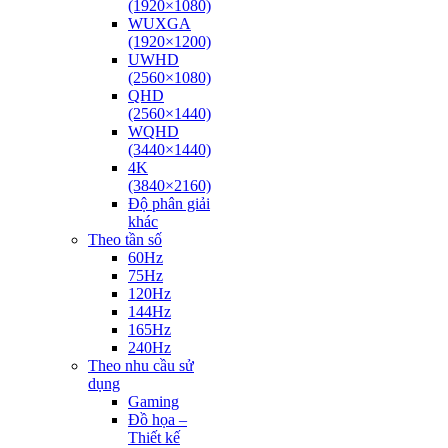
(1920×1080)
WUXGA
(1920×1200)
UWHD
(2560×1080)
QHD
(2560×1440)
WQHD
(3440×1440)
4K
(3840×2160)
Độ phân giải
khác
Theo tần số
60Hz
75Hz
120Hz
144Hz
165Hz
240Hz
Theo nhu cầu sử
dụng
Gaming
Đồ họa –
Thiết kế