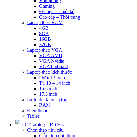
Văn phòng
Gaming
Đồ họa – Thiết kế
Cao cấp – Thời trang
Laptop theo RAM
4GB
8GB
16GB
32GB
Laptop theo VGA
VGA AMD
VGA Nvidia
VGA Onboard
Laptop theo kích thước
Dưới 13 inch
Từ 13 – 14 inch
15.6 inch
17.3 inch
Linh phụ kiện laptop
RAM
Điện thoại
Tablet
PC Gaming – Đồ Họa
Chọn theo nhu cầu
Cấu hình phổ thông