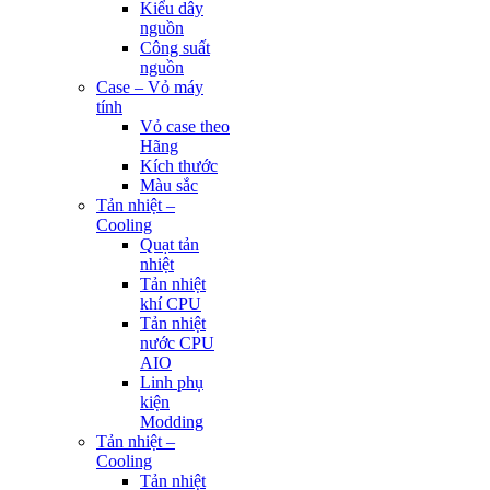
Kiểu dây
nguồn
Công suất
nguồn
Case – Vỏ máy
tính
Vỏ case theo
Hãng
Kích thước
Màu sắc
Tản nhiệt –
Cooling
Quạt tản
nhiệt
Tản nhiệt
khí CPU
Tản nhiệt
nước CPU
AIO
Linh phụ
kiện
Modding
Tản nhiệt –
Cooling
Tản nhiệt