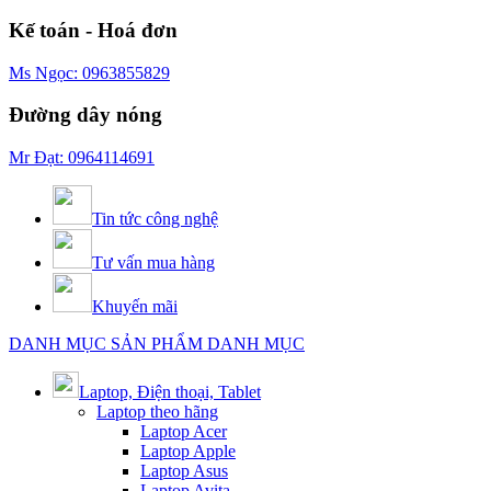
Kế toán - Hoá đơn
Ms Ngọc: 0963855829
Đường dây nóng
Mr Đạt: 0964114691
Tin tức công nghệ
Tư vấn mua hàng
Khuyến mãi
DANH MỤC SẢN PHẨM
DANH MỤC
Laptop, Điện thoại, Tablet
Laptop theo hãng
Laptop Acer
Laptop Apple
Laptop Asus
Laptop Avita