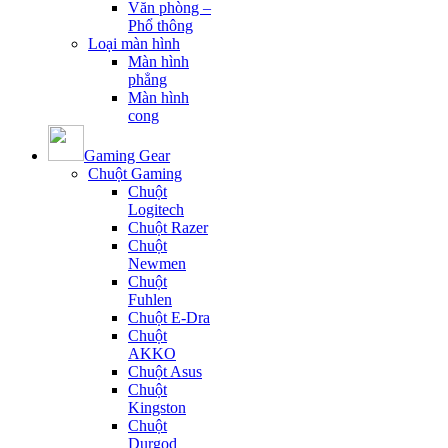
Văn phòng –
Phổ thông
Loại màn hình
Màn hình
phẳng
Màn hình
cong
Gaming Gear
Chuột Gaming
Chuột
Logitech
Chuột Razer
Chuột
Newmen
Chuột
Fuhlen
Chuột E-Dra
Chuột
AKKO
Chuột Asus
Chuột
Kingston
Chuột
Durgod