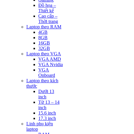
Đồ họa –
Thiết kế
Cao cấp –
Thời trang
Laptop theo RAM
4GB
8GB
16GB
32GB
Laptop theo VGA
VGA AMD
VGA Nvidia
VGA
Onboard
Laptop theo kích
thước
Dưới 13
inch
Từ 13 – 14
inch
15.6 inch
17.3 inch
Linh phụ kiện
laptop