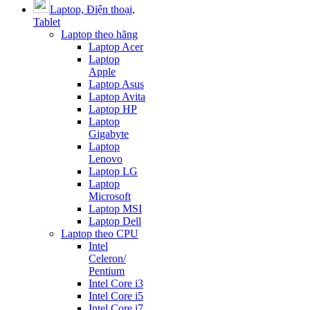
Laptop, Điện thoại,
Tablet
Laptop theo hãng
Laptop Acer
Laptop
Apple
Laptop Asus
Laptop Avita
Laptop HP
Laptop
Gigabyte
Laptop
Lenovo
Laptop LG
Laptop
Microsoft
Laptop MSI
Laptop Dell
Laptop theo CPU
Intel
Celeron/
Pentium
Intel Core i3
Intel Core i5
Intel Core i7