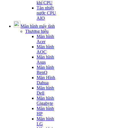
khí CPU
Tản nhiệt
nước CPU
AIO
Màn hình máy tính
Thương hiệu
Màn hình
Acer
Màn hình
AOC
Màn hình
Asus
Màn hình
BenQ
Màn Hình
Dahua
Màn hình
Dell
Màn hình
Gigabyte
Màn hình
HP
Màn hình
LG