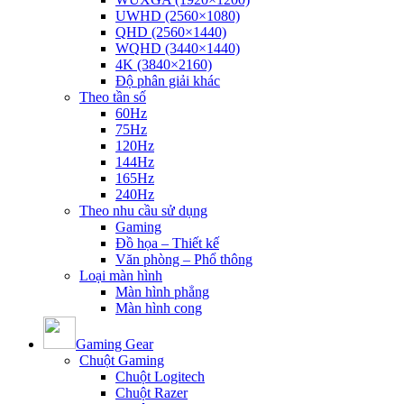
UWHD (2560×1080)
QHD (2560×1440)
WQHD (3440×1440)
4K (3840×2160)
Độ phân giải khác
Theo tần số
60Hz
75Hz
120Hz
144Hz
165Hz
240Hz
Theo nhu cầu sử dụng
Gaming
Đồ họa – Thiết kế
Văn phòng – Phổ thông
Loại màn hình
Màn hình phẳng
Màn hình cong
Gaming Gear
Chuột Gaming
Chuột Logitech
Chuột Razer