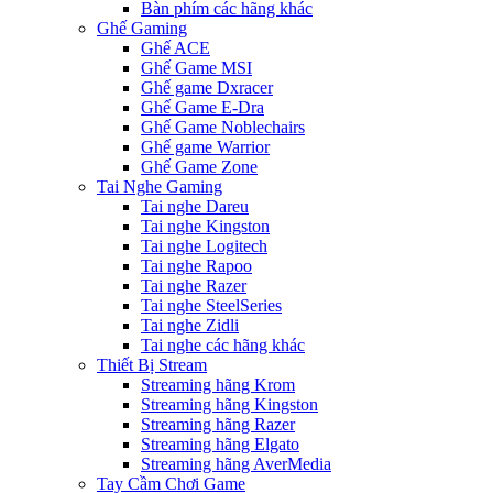
Bàn phím các hãng khác
Ghế Gaming
Ghế ACE
Ghế Game MSI
Ghế game Dxracer
Ghế Game E-Dra
Ghế Game Noblechairs
Ghế game Warrior
Ghế Game Zone
Tai Nghe Gaming
Tai nghe Dareu
Tai nghe Kingston
Tai nghe Logitech
Tai nghe Rapoo
Tai nghe Razer
Tai nghe SteelSeries
Tai nghe Zidli
Tai nghe các hãng khác
Thiết Bị Stream
Streaming hãng Krom
Streaming hãng Kingston
Streaming hãng Razer
Streaming hãng Elgato
Streaming hãng AverMedia
Tay Cầm Chơi Game