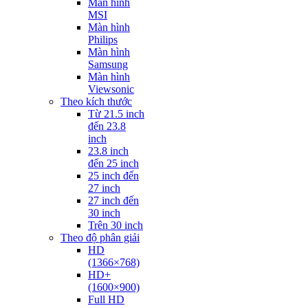
Màn hình
MSI
Màn hình
Philips
Màn hình
Samsung
Màn hình
Viewsonic
Theo kích thước
Từ 21.5 inch
đến 23.8
inch
23.8 inch
đến 25 inch
25 inch đến
27 inch
27 inch đến
30 inch
Trên 30 inch
Theo độ phân giải
HD
(1366×768)
HD+
(1600×900)
Full HD