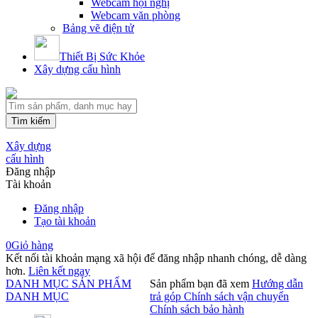
Webcam hội nghị
Webcam văn phòng
Bảng vẽ điện tử
Thiết Bị Sức Khỏe
Xây dựng cấu hình
Tìm kiếm
Xây dựng
cấu hình
Đăng nhập
Tài khoản
Đăng nhập
Tạo tài khoản
0
Giỏ hàng
Kết nối tài khoản mạng xã hội để đăng nhập nhanh chóng, dễ dàng
hơn.
Liên kết ngay
DANH MỤC SẢN PHẨM
Sản phẩm bạn đã xem
Hướng dẫn
DANH MỤC
trả góp
Chính sách vận chuyển
Chính sách bảo hành