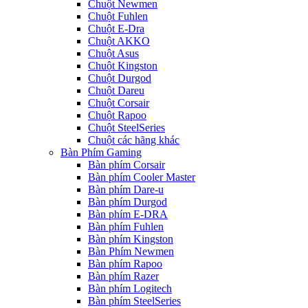
Chuột Newmen
Chuột Fuhlen
Chuột E-Dra
Chuột AKKO
Chuột Asus
Chuột Kingston
Chuột Durgod
Chuột Dareu
Chuột Corsair
Chuột Rapoo
Chuột SteelSeries
Chuột các hãng khác
Bàn Phím Gaming
Bàn phím Corsair
Bàn phím Cooler Master
Bàn phím Dare-u
Bàn phím Durgod
Bàn phím E-DRA
Bàn phím Fuhlen
Bàn phím Kingston
Bàn Phím Newmen
Bàn phím Rapoo
Bàn phím Razer
Bàn phím Logitech
Bàn phím SteelSeries