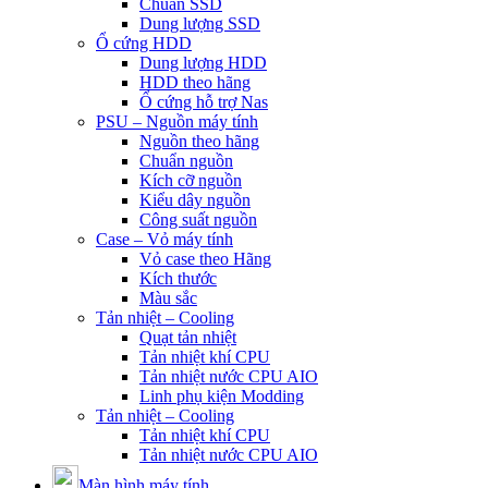
Chuẩn SSD
Dung lượng SSD
Ổ cứng HDD
Dung lượng HDD
HDD theo hãng
Ổ cứng hỗ trợ Nas
PSU – Nguồn máy tính
Nguồn theo hãng
Chuẩn nguồn
Kích cỡ nguồn
Kiểu dây nguồn
Công suất nguồn
Case – Vỏ máy tính
Vỏ case theo Hãng
Kích thước
Màu sắc
Tản nhiệt – Cooling
Quạt tản nhiệt
Tản nhiệt khí CPU
Tản nhiệt nước CPU AIO
Linh phụ kiện Modding
Tản nhiệt – Cooling
Tản nhiệt khí CPU
Tản nhiệt nước CPU AIO
Màn hình máy tính