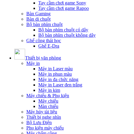
Tay cầm chơi game Sony
Tay cầm chơi game Rapoo
Bàn Gaming
Bàn di chuột
Bộ bàn phím chuột
Bộ bàn phím chuột có dây
Bộ bàn phím chuột không dây
Ghế công thái học
Ghế E-Dra
Thiết bị văn phòng
Máy in
Máy in Laser màu
Máy in phun màu
Máy in đa chức năng
Máy in Laser đen trắng
Máy in kim
Máy chiếu & Phụ kiện
Máy chiếu
Màn chiếu
Máy hủy tài liệu
Thiết bị nghe nhìn
Bộ Lưu Điện
Phụ kiện máy chiếu
Máy chấm công