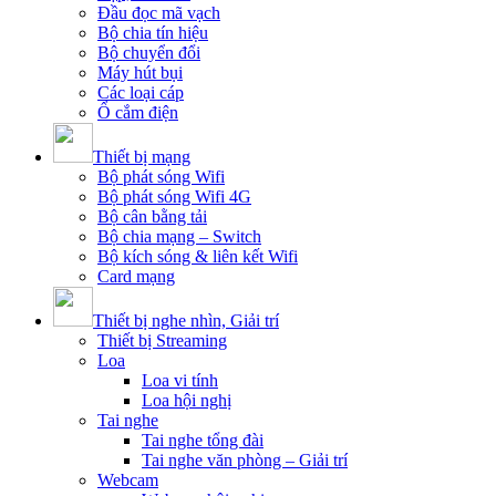
Đầu đọc mã vạch
Bộ chia tín hiệu
Bộ chuyển đổi
Máy hút bụi
Các loại cáp
Ổ cắm điện
Thiết bị mạng
Bộ phát sóng Wifi
Bộ phát sóng Wifi 4G
Bộ cân bằng tải
Bộ chia mạng – Switch
Bộ kích sóng & liên kết Wifi
Card mạng
Thiết bị nghe nhìn, Giải trí
Thiết bị Streaming
Loa
Loa vi tính
Loa hội nghị
Tai nghe
Tai nghe tổng đài
Tai nghe văn phòng – Giải trí
Webcam