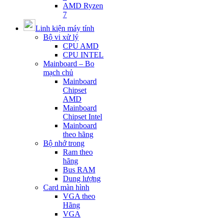
AMD Ryzen
7
Linh kiện máy tính
Bộ vi xử lý
CPU AMD
CPU INTEL
Mainboard – Bo
mạch chủ
Mainboard
Chipset
AMD
Mainboard
Chipset Intel
Mainboard
theo hãng
Bộ nhớ trong
Ram theo
hãng
Bus RAM
Dung lượng
Card màn hình
VGA theo
Hãng
VGA