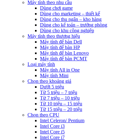
Máy tính theo nhu cầu
Dùng chơi game
Dùng cho marketing – thiết kế
Dùng cho thu ngân – kho hàng
Dùng cho kế toán – trưởng phòng
Dùng cho khu công nghiệp
Máy tính theo thương hiệu
Máy tính để bàn Dell
Máy tính để bàn HP
Máy tính để bàn Lenovo
Máy tính để bàn PCMT
Loại máy tính
Máy tính All in One
Máy tính Mini
Chọn theo khoảng giá
Dưới 5 triệu
Từ 5 triệu – 7 triệu
Từ 7 triệu – 10 triệu
Từ 10 triệu – 15 triệu
Từ 15 triệu – 20 triệu
Chọn theo CPU
Intel Celeron/ Pentium
Intel Core i3
Intel Core i5
Intel Core i7