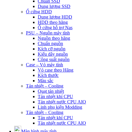
Chuẩn SSD
Dung lượng SSD
Ổ cứng HDD
Dung lượng HDD
HDD theo hãng
Ổ cứng hỗ trợ Nas
PSU – Nguồn máy tính
Nguồn theo hãng
Chuẩn nguồn
Kích cỡ nguồn
Kiểu dây nguồn
Công suất nguồn
Case – Vỏ máy tính
Vỏ case theo Hãng
Kích thước
Màu sắc
Tản nhiệt – Cooling
Quạt tản nhiệt
Tản nhiệt khí CPU
Tản nhiệt nước CPU AIO
Linh phụ kiện Modding
Tản nhiệt – Cooling
Tản nhiệt khí CPU
Tản nhiệt nước CPU AIO
Màn hình máy tính