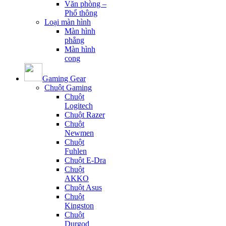
Văn phòng –
Phổ thông
Loại màn hình
Màn hình
phẳng
Màn hình
cong
Gaming Gear
Chuột Gaming
Chuột
Logitech
Chuột Razer
Chuột
Newmen
Chuột
Fuhlen
Chuột E-Dra
Chuột
AKKO
Chuột Asus
Chuột
Kingston
Chuột
Durgod