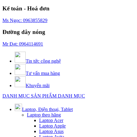
Kế toán - Hoá đơn
Ms Ngọc: 0963855829
Đường dây nóng
Mr Đạt: 0964114691
Tin tức công nghệ
Tư vấn mua hàng
Khuyến mãi
DANH MỤC SẢN PHẨM
DANH MỤC
Laptop, Điện thoại, Tablet
Laptop theo hãng
Laptop Acer
Laptop Apple
Laptop Asus
Laptop Avita