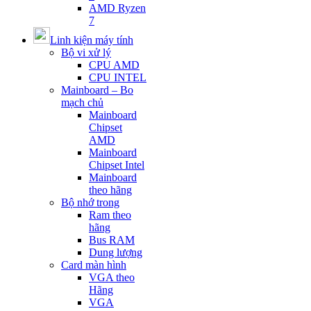
AMD Ryzen
7
Linh kiện máy tính
Bộ vi xử lý
CPU AMD
CPU INTEL
Mainboard – Bo
mạch chủ
Mainboard
Chipset
AMD
Mainboard
Chipset Intel
Mainboard
theo hãng
Bộ nhớ trong
Ram theo
hãng
Bus RAM
Dung lượng
Card màn hình
VGA theo
Hãng
VGA