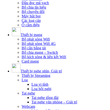
Đầu đọc mã vạch
Bộ chia tín hiệu
Bộ chuyển đổi
Máy hút bụi
Các loại cáp
Ổ cắm điện
Thiết bị mạng
Bộ phát sóng Wifi
Bộ phát sóng Wifi 4G
Bộ cân bằng tải
Bộ chia mạng – Switch
Bộ kích sóng & liên kết Wifi
Card mạng
Thiết bị nghe nhìn, Giải trí
Thiết bị Streaming
Loa
Loa vi tính
Loa hội nghị
Tai nghe
Tai nghe tổng đài
Tai nghe văn phòng – Giải trí
Webcam