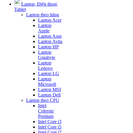
Laptop, Điện thoại,
Tablet
Laptop theo hãng
Laptop Acer
Laptop
Apple
Laptop Asus
Laptop Avita
Laptop HP
Laptop
Gigabyte
Laptop
Lenovo
Laptop LG
Laptop
Microsoft
Laptop MSI
Laptop Dell
Laptop theo CPU
Intel
Celeron/
Pentium
Intel Core i3
Intel Core i5
Intel Core i7