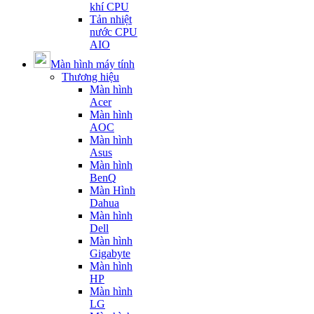
khí CPU
Tản nhiệt
nước CPU
AIO
Màn hình máy tính
Thương hiệu
Màn hình
Acer
Màn hình
AOC
Màn hình
Asus
Màn hình
BenQ
Màn Hình
Dahua
Màn hình
Dell
Màn hình
Gigabyte
Màn hình
HP
Màn hình
LG