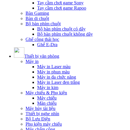
Tay cầm chơi game Sony
Tay cầm chơi game Rapoo
Bàn Gaming
Bàn di chuột
Bộ bàn phím chuột
Bộ bàn phím chuột có dây
Bộ bàn phím chuột không dây
Ghế công thái học
Ghế E-Dra
Thiết bị văn phòng
Máy in
Máy in Laser màu
Máy in phun màu
Máy in đa chức năng
Máy in Laser đen trắng
Máy in kim
Máy chiếu & Phụ kiện
Máy chiếu
Màn chiếu
Máy hủy tài liệu
Thiết bị nghe nhìn
Bộ Lưu Điện
Phụ kiện máy chiếu
Máy chấm công