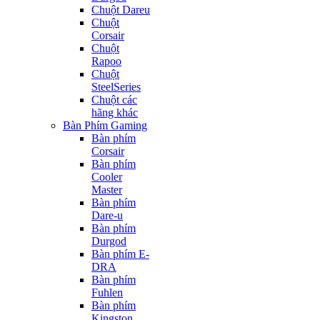
Chuột Dareu
Chuột
Corsair
Chuột
Rapoo
Chuột
SteelSeries
Chuột các
hãng khác
Bàn Phím Gaming
Bàn phím
Corsair
Bàn phím
Cooler
Master
Bàn phím
Dare-u
Bàn phím
Durgod
Bàn phím E-
DRA
Bàn phím
Fuhlen
Bàn phím
Kingston