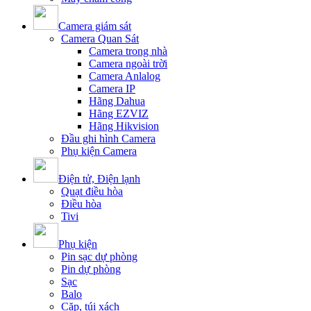
Camera giám sát
Camera Quan Sát
Camera trong nhà
Camera ngoài trời
Camera Anlalog
Camera IP
Hãng Dahua
Hãng EZVIZ
Hãng Hikvision
Đầu ghi hình Camera
Phụ kiện Camera
Điện tử, Điện lạnh
Quạt điều hòa
Điều hòa
Tivi
Phụ kiện
Pin sạc dự phòng
Pin dự phòng
Sạc
Balo
Cặp, túi xách