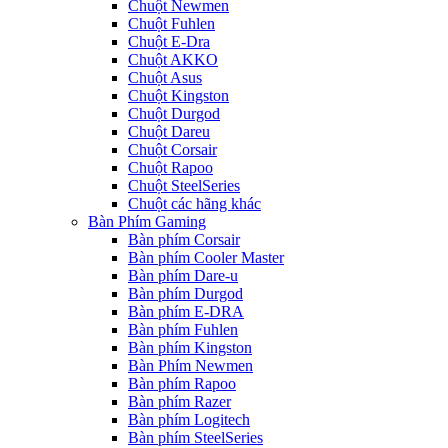
Chuột Newmen
Chuột Fuhlen
Chuột E-Dra
Chuột AKKO
Chuột Asus
Chuột Kingston
Chuột Durgod
Chuột Dareu
Chuột Corsair
Chuột Rapoo
Chuột SteelSeries
Chuột các hãng khác
Bàn Phím Gaming
Bàn phím Corsair
Bàn phím Cooler Master
Bàn phím Dare-u
Bàn phím Durgod
Bàn phím E-DRA
Bàn phím Fuhlen
Bàn phím Kingston
Bàn Phím Newmen
Bàn phím Rapoo
Bàn phím Razer
Bàn phím Logitech
Bàn phím SteelSeries