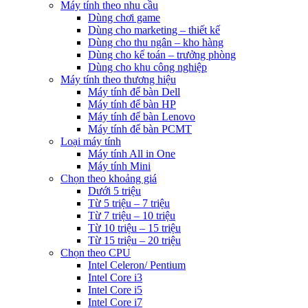
Máy tính theo nhu cầu
Dùng chơi game
Dùng cho marketing – thiết kế
Dùng cho thu ngân – kho hàng
Dùng cho kế toán – trưởng phòng
Dùng cho khu công nghiệp
Máy tính theo thương hiệu
Máy tính để bàn Dell
Máy tính để bàn HP
Máy tính để bàn Lenovo
Máy tính để bàn PCMT
Loại máy tính
Máy tính All in One
Máy tính Mini
Chọn theo khoảng giá
Dưới 5 triệu
Từ 5 triệu – 7 triệu
Từ 7 triệu – 10 triệu
Từ 10 triệu – 15 triệu
Từ 15 triệu – 20 triệu
Chọn theo CPU
Intel Celeron/ Pentium
Intel Core i3
Intel Core i5
Intel Core i7