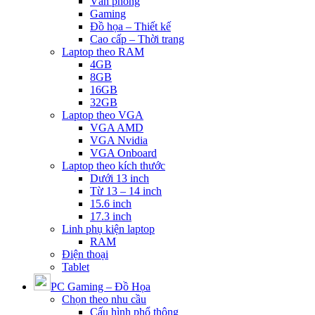
Văn phòng
Gaming
Đồ họa – Thiết kế
Cao cấp – Thời trang
Laptop theo RAM
4GB
8GB
16GB
32GB
Laptop theo VGA
VGA AMD
VGA Nvidia
VGA Onboard
Laptop theo kích thước
Dưới 13 inch
Từ 13 – 14 inch
15.6 inch
17.3 inch
Linh phụ kiện laptop
RAM
Điện thoại
Tablet
PC Gaming – Đồ Họa
Chọn theo nhu cầu
Cấu hình phổ thông