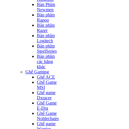
Bàn Phím
Newmen
Bàn phím
Rapoo
Bàn phím
Razer
Bàn phím
Logitech
Bàn phím
SteelSeries
Bàn phím
các hãng
khác
Ghế Gaming
Ghế ACE
Ghế Game
MSI
Ghế game
Dxracer
Ghế Game
E-Dra
Ghế Game
Noblechairs
Ghế game
Warrior