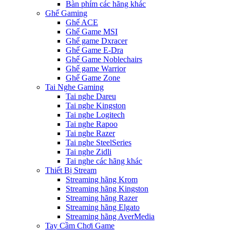
Bàn phím các hãng khác
Ghế Gaming
Ghế ACE
Ghế Game MSI
Ghế game Dxracer
Ghế Game E-Dra
Ghế Game Noblechairs
Ghế game Warrior
Ghế Game Zone
Tai Nghe Gaming
Tai nghe Dareu
Tai nghe Kingston
Tai nghe Logitech
Tai nghe Rapoo
Tai nghe Razer
Tai nghe SteelSeries
Tai nghe Zidli
Tai nghe các hãng khác
Thiết Bị Stream
Streaming hãng Krom
Streaming hãng Kingston
Streaming hãng Razer
Streaming hãng Elgato
Streaming hãng AverMedia
Tay Cầm Chơi Game