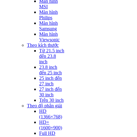
Màn hình
MSI
Màn hình
Philips
Màn hình
Samsung
Màn hình
Viewsonic
Theo kích thước
Từ 21.5 inch
đến 23.8
inch
23.8 inch
đến 25 inch
25 inch đến
27 inch
27 inch đến
30 inch
Trên 30 inch
Theo độ phân giải
HD
(1366×768)
HD+
(1600×900)
Full HD