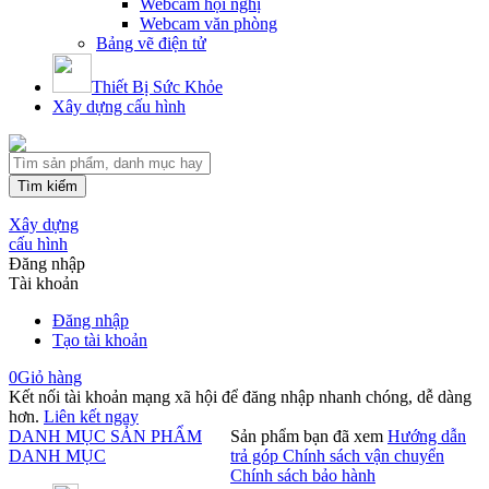
Webcam hội nghị
Webcam văn phòng
Bảng vẽ điện tử
Thiết Bị Sức Khỏe
Xây dựng cấu hình
Tìm kiếm
Xây dựng
cấu hình
Đăng nhập
Tài khoản
Đăng nhập
Tạo tài khoản
0
Giỏ hàng
Kết nối tài khoản mạng xã hội để đăng nhập nhanh chóng, dễ dàng
hơn.
Liên kết ngay
DANH MỤC SẢN PHẨM
Sản phẩm bạn đã xem
Hướng dẫn
DANH MỤC
trả góp
Chính sách vận chuyển
Chính sách bảo hành