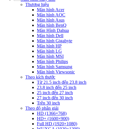
Thương hiệu
Màn hình Acer
Màn hình AOC
Màn hình Asus
Màn hình BenQ
Màn Hình Dahua
Màn hình Dell
Màn hình Gigabyte
Màn hình HP
Màn hình LG
Màn hình MSI
Màn hình Philips
Màn hình Samsung
Màn hình Viewsonic
Theo kích thước
Từ 21.5 inch đến 23.8 inch
23.8 inch đến 25 inch
25 inch đến 27 inch
27 inch đến 30 inch
Trên 30 inch
Theo độ phân giải
HD (1366×768)
HD+ (1600×900)
Full HD (1920×1080)
WUXGA (1920×1200)