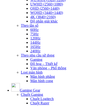
UWHD (2560×1080)
QHD (2560×1440)
WQHD (3440×1440)
4K (3840×2160)
Độ phân giải khác
Theo tần số
60Hz
75Hz
120Hz
144Hz
165Hz
240Hz
Theo nhu cầu sử dụng
Gaming
Đồ họa – Thiết kế
Văn phòng – Phổ thông
Loại màn hình
Màn hình phẳng
Màn hình cong
Gaming Gear
Chuột Gaming
Chuột Logitech
Chuột Razer