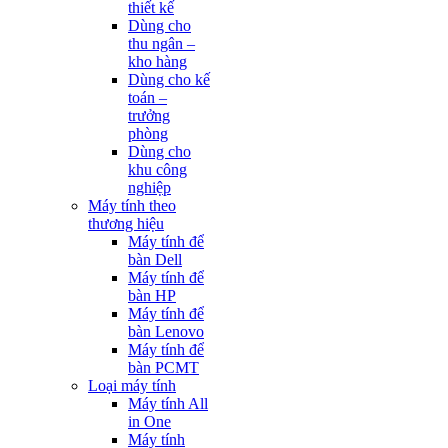
thiết kế
Dùng cho
thu ngân –
kho hàng
Dùng cho kế
toán –
trưởng
phòng
Dùng cho
khu công
nghiệp
Máy tính theo
thương hiệu
Máy tính để
bàn Dell
Máy tính để
bàn HP
Máy tính để
bàn Lenovo
Máy tính để
bàn PCMT
Loại máy tính
Máy tính All
in One
Máy tính