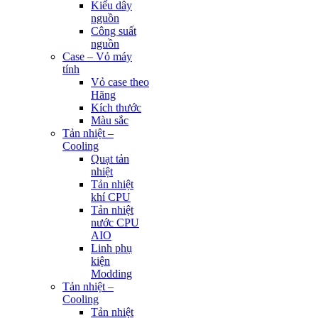
Kiểu dây
nguồn
Công suất
nguồn
Case – Vỏ máy
tính
Vỏ case theo
Hãng
Kích thước
Màu sắc
Tản nhiệt –
Cooling
Quạt tản
nhiệt
Tản nhiệt
khí CPU
Tản nhiệt
nước CPU
AIO
Linh phụ
kiện
Modding
Tản nhiệt –
Cooling
Tản nhiệt