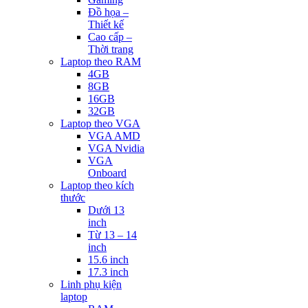
Đồ họa –
Thiết kế
Cao cấp –
Thời trang
Laptop theo RAM
4GB
8GB
16GB
32GB
Laptop theo VGA
VGA AMD
VGA Nvidia
VGA
Onboard
Laptop theo kích
thước
Dưới 13
inch
Từ 13 – 14
inch
15.6 inch
17.3 inch
Linh phụ kiện
laptop