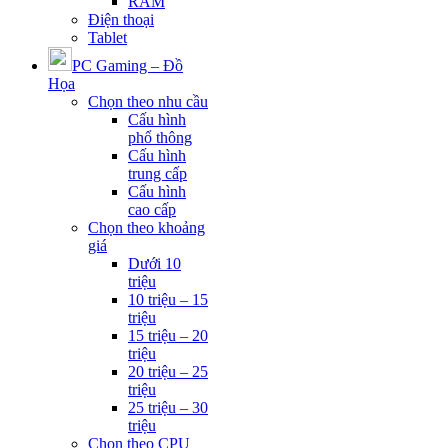
RAM
Điện thoại
Tablet
PC Gaming – Đồ
Họa
Chọn theo nhu cầu
Cấu hình
phổ thông
Cấu hình
trung cấp
Cấu hình
cao cấp
Chọn theo khoảng
giá
Dưới 10
triệu
10 triệu – 15
triệu
15 triệu – 20
triệu
20 triệu – 25
triệu
25 triệu – 30
triệu
Chọn theo CPU