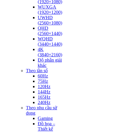
(1920×1080)
WUXGA
(1920×1200)
UWHD
(2560×1080)
QHD
(2560×1440)
WQHD
(3440×1440)
4K
(3840×2160)
Độ phân giải
khác
Theo tần số
60Hz
75Hz
120Hz
144Hz
165Hz
240Hz
Theo nhu cầu sử
dụng
Gaming
Đồ họa –
Thiết kế