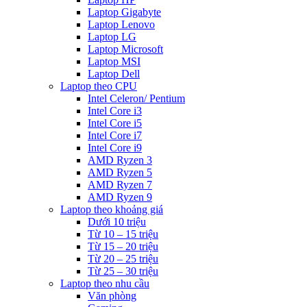
Laptop Gigabyte
Laptop Lenovo
Laptop LG
Laptop Microsoft
Laptop MSI
Laptop Dell
Laptop theo CPU
Intel Celeron/ Pentium
Intel Core i3
Intel Core i5
Intel Core i7
Intel Core i9
AMD Ryzen 3
AMD Ryzen 5
AMD Ryzen 7
AMD Ryzen 9
Laptop theo khoảng giá
Dưới 10 triệu
Từ 10 – 15 triệu
Từ 15 – 20 triệu
Từ 20 – 25 triệu
Từ 25 – 30 triệu
Laptop theo nhu cầu
Văn phòng