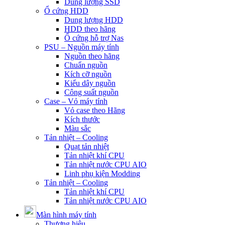
Dung lượng SSD
Ổ cứng HDD
Dung lượng HDD
HDD theo hãng
Ổ cứng hỗ trợ Nas
PSU – Nguồn máy tính
Nguồn theo hãng
Chuẩn nguồn
Kích cỡ nguồn
Kiểu dây nguồn
Công suất nguồn
Case – Vỏ máy tính
Vỏ case theo Hãng
Kích thước
Màu sắc
Tản nhiệt – Cooling
Quạt tản nhiệt
Tản nhiệt khí CPU
Tản nhiệt nước CPU AIO
Linh phụ kiện Modding
Tản nhiệt – Cooling
Tản nhiệt khí CPU
Tản nhiệt nước CPU AIO
Màn hình máy tính
Thương hiệu