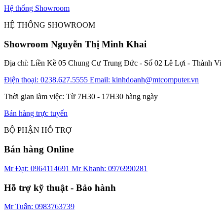
Hệ thống Showroom
HỆ THỐNG SHOWROOM
Showroom Nguyễn Thị Minh Khai
Địa chỉ: Liền Kề 05 Chung Cư Trung Đức - Số 02 Lê Lợi - Thành V
Điện thoại: 0238.627.5555
Email: kinhdoanh@mtcomputer.vn
Thời gian làm việc: Từ 7H30 - 17H30 hàng ngày
Bán hàng trực tuyến
BỘ PHẬN HỖ TRỢ
Bán hàng Online
Mr Đạt: 0964114691
Mr Khanh: 0976990281
Hỗ trợ kỹ thuật - Bảo hành
Mr Tuấn: 0983763739