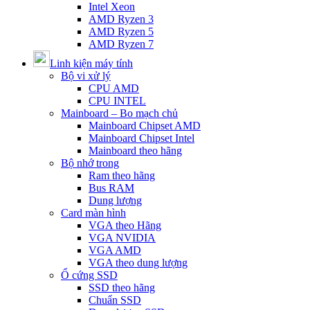
Intel Xeon
AMD Ryzen 3
AMD Ryzen 5
AMD Ryzen 7
Linh kiện máy tính
Bộ vi xử lý
CPU AMD
CPU INTEL
Mainboard – Bo mạch chủ
Mainboard Chipset AMD
Mainboard Chipset Intel
Mainboard theo hãng
Bộ nhớ trong
Ram theo hãng
Bus RAM
Dung lượng
Card màn hình
VGA theo Hãng
VGA NVIDIA
VGA AMD
VGA theo dung lượng
Ổ cứng SSD
SSD theo hãng
Chuẩn SSD