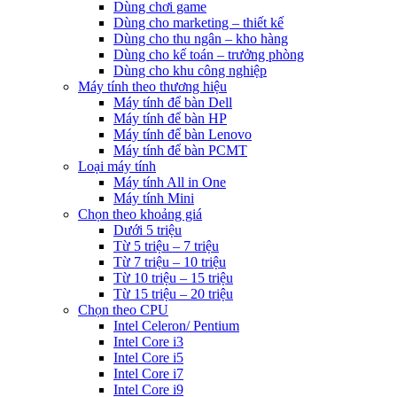
Dùng chơi game
Dùng cho marketing – thiết kế
Dùng cho thu ngân – kho hàng
Dùng cho kế toán – trưởng phòng
Dùng cho khu công nghiệp
Máy tính theo thương hiệu
Máy tính để bàn Dell
Máy tính để bàn HP
Máy tính để bàn Lenovo
Máy tính để bàn PCMT
Loại máy tính
Máy tính All in One
Máy tính Mini
Chọn theo khoảng giá
Dưới 5 triệu
Từ 5 triệu – 7 triệu
Từ 7 triệu – 10 triệu
Từ 10 triệu – 15 triệu
Từ 15 triệu – 20 triệu
Chọn theo CPU
Intel Celeron/ Pentium
Intel Core i3
Intel Core i5
Intel Core i7
Intel Core i9