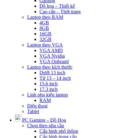
Gaming
Đồ họa – Thiết kế
Cao cấp – Thời trang
Laptop theo RAM
4GB
8GB
16GB
32GB
Laptop theo VGA
VGA AMD
VGA Nvidia
VGA Onboard
Laptop theo kích thước
Dưới 13 inch
Từ 13 – 14 inch
15.6 inch
17.3 inch
Linh phụ kiện laptop
RAM
Điện thoại
Tablet
PC Gaming – Đồ Họa
Chọn theo nhu cầu
Cấu hình phổ thông
Cấu hình trung cấp