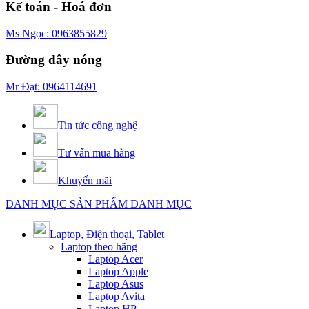
Kế toán - Hoá đơn
Ms Ngọc: 0963855829
Đường dây nóng
Mr Đạt: 0964114691
Tin tức công nghệ
Tư vấn mua hàng
Khuyến mãi
DANH MỤC SẢN PHẨM
DANH MỤC
Laptop, Điện thoại, Tablet
Laptop theo hãng
Laptop Acer
Laptop Apple
Laptop Asus
Laptop Avita
Laptop HP