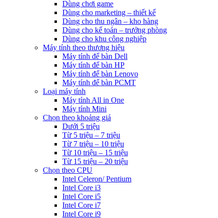
Dùng chơi game
Dùng cho marketing – thiết kế
Dùng cho thu ngân – kho hàng
Dùng cho kế toán – trưởng phòng
Dùng cho khu công nghiệp
Máy tính theo thương hiệu
Máy tính để bàn Dell
Máy tính để bàn HP
Máy tính để bàn Lenovo
Máy tính để bàn PCMT
Loại máy tính
Máy tính All in One
Máy tính Mini
Chọn theo khoảng giá
Dưới 5 triệu
Từ 5 triệu – 7 triệu
Từ 7 triệu – 10 triệu
Từ 10 triệu – 15 triệu
Từ 15 triệu – 20 triệu
Chọn theo CPU
Intel Celeron/ Pentium
Intel Core i3
Intel Core i5
Intel Core i7
Intel Core i9