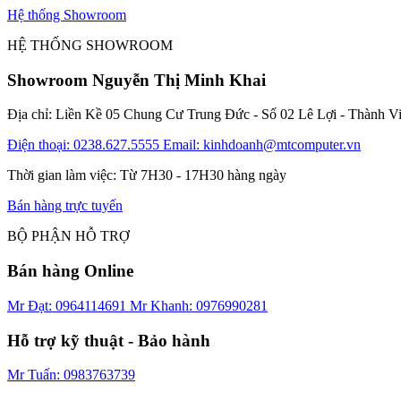
Hệ thống Showroom
HỆ THỐNG SHOWROOM
Showroom Nguyễn Thị Minh Khai
Địa chỉ: Liền Kề 05 Chung Cư Trung Đức - Số 02 Lê Lợi - Thành V
Điện thoại: 0238.627.5555
Email: kinhdoanh@mtcomputer.vn
Thời gian làm việc: Từ 7H30 - 17H30 hàng ngày
Bán hàng trực tuyến
BỘ PHẬN HỖ TRỢ
Bán hàng Online
Mr Đạt: 0964114691
Mr Khanh: 0976990281
Hỗ trợ kỹ thuật - Bảo hành
Mr Tuấn: 0983763739