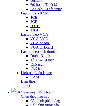
Gaming
Đồ họa – Thiết kế
Cao cấp – Thời trang
Laptop theo RAM
4GB
8GB
16GB
32GB
Laptop theo VGA
VGA AMD
VGA Nvidia
VGA Onboard
Laptop theo kích thước
Dưới 13 inch
Từ 13 – 14 inch
15.6 inch
17.3 inch
Linh phụ kiện laptop
RAM
Điện thoại
Tablet
PC Gaming – Đồ Họa
Chọn theo nhu cầu
Cấu hình phổ thông
Cấu hình trung cấp