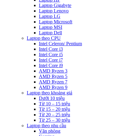
Laptop Gigabyte
Laptop Lenovo
Laptop LG
Laptop Microsoft
Laptop MSI
Laptop Dell
Laptop theo CPU
Intel Celeron/ Pentium
Intel Core i3
Intel Core i5
Intel Core i7
Intel Core i9
AMD Ryzen 3
AMD Ryzen 5
AMD Ryzen 7
AMD Ryzen 9
Laptop theo khoảng giá
Dưới 10 triệu
Từ 10 – 15 triệu
Từ 15 – 20 triệu
Từ 20 – 25 triệu
Từ 25 – 30 triệu
Laptop theo nhu cầu
Văn phòng