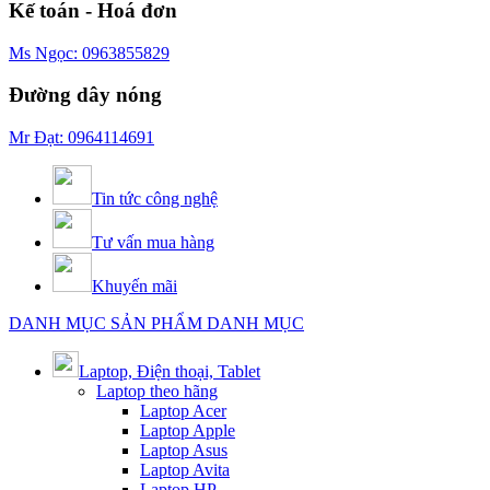
Kế toán - Hoá đơn
Ms Ngọc: 0963855829
Đường dây nóng
Mr Đạt: 0964114691
Tin tức công nghệ
Tư vấn mua hàng
Khuyến mãi
DANH MỤC SẢN PHẨM
DANH MỤC
Laptop, Điện thoại, Tablet
Laptop theo hãng
Laptop Acer
Laptop Apple
Laptop Asus
Laptop Avita
Laptop HP