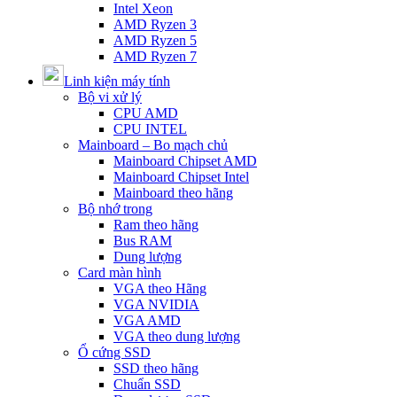
Intel Xeon
AMD Ryzen 3
AMD Ryzen 5
AMD Ryzen 7
Linh kiện máy tính
Bộ vi xử lý
CPU AMD
CPU INTEL
Mainboard – Bo mạch chủ
Mainboard Chipset AMD
Mainboard Chipset Intel
Mainboard theo hãng
Bộ nhớ trong
Ram theo hãng
Bus RAM
Dung lượng
Card màn hình
VGA theo Hãng
VGA NVIDIA
VGA AMD
VGA theo dung lượng
Ổ cứng SSD
SSD theo hãng
Chuẩn SSD