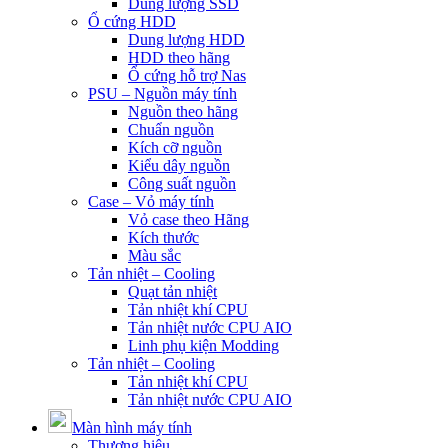
Dung lượng SSD
Ổ cứng HDD
Dung lượng HDD
HDD theo hãng
Ổ cứng hỗ trợ Nas
PSU – Nguồn máy tính
Nguồn theo hãng
Chuẩn nguồn
Kích cỡ nguồn
Kiểu dây nguồn
Công suất nguồn
Case – Vỏ máy tính
Vỏ case theo Hãng
Kích thước
Màu sắc
Tản nhiệt – Cooling
Quạt tản nhiệt
Tản nhiệt khí CPU
Tản nhiệt nước CPU AIO
Linh phụ kiện Modding
Tản nhiệt – Cooling
Tản nhiệt khí CPU
Tản nhiệt nước CPU AIO
Màn hình máy tính
Thương hiệu