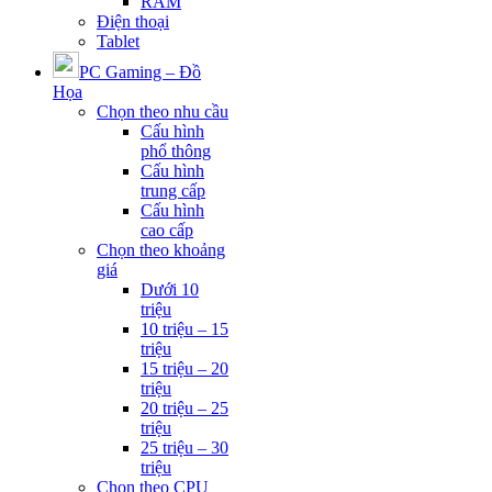
RAM
Điện thoại
Tablet
PC Gaming – Đồ
Họa
Chọn theo nhu cầu
Cấu hình
phổ thông
Cấu hình
trung cấp
Cấu hình
cao cấp
Chọn theo khoảng
giá
Dưới 10
triệu
10 triệu – 15
triệu
15 triệu – 20
triệu
20 triệu – 25
triệu
25 triệu – 30
triệu
Chọn theo CPU