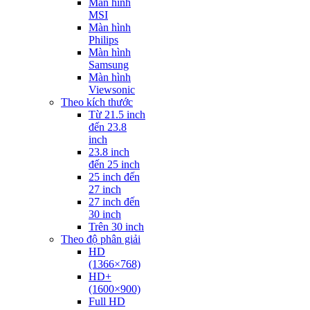
Màn hình
MSI
Màn hình
Philips
Màn hình
Samsung
Màn hình
Viewsonic
Theo kích thước
Từ 21.5 inch
đến 23.8
inch
23.8 inch
đến 25 inch
25 inch đến
27 inch
27 inch đến
30 inch
Trên 30 inch
Theo độ phân giải
HD
(1366×768)
HD+
(1600×900)
Full HD