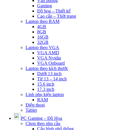
Văn phòng
Gaming
Đồ họa – Thiết kế
Cao cấp – Thời trang
Laptop theo RAM
4GB
8GB
16GB
32GB
Laptop theo VGA
VGA AMD
VGA Nvidia
VGA Onboard
Laptop theo kích thước
Dưới 13 inch
Từ 13 – 14 inch
15.6 inch
17.3 inch
Linh phụ kiện laptop
RAM
Điện thoại
Tablet
PC Gaming – Đồ Họa
Chọn theo nhu cầu
Cấu hình phổ thông