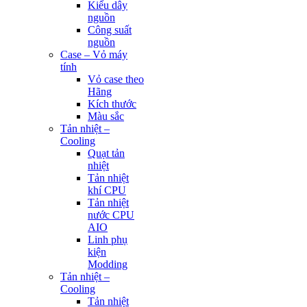
Kiểu dây
nguồn
Công suất
nguồn
Case – Vỏ máy
tính
Vỏ case theo
Hãng
Kích thước
Màu sắc
Tản nhiệt –
Cooling
Quạt tản
nhiệt
Tản nhiệt
khí CPU
Tản nhiệt
nước CPU
AIO
Linh phụ
kiện
Modding
Tản nhiệt –
Cooling
Tản nhiệt