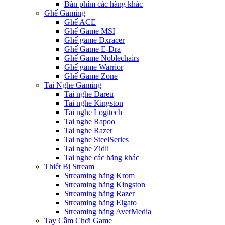
Bàn phím các hãng khác
Ghế Gaming
Ghế ACE
Ghế Game MSI
Ghế game Dxracer
Ghế Game E-Dra
Ghế Game Noblechairs
Ghế game Warrior
Ghế Game Zone
Tai Nghe Gaming
Tai nghe Dareu
Tai nghe Kingston
Tai nghe Logitech
Tai nghe Rapoo
Tai nghe Razer
Tai nghe SteelSeries
Tai nghe Zidli
Tai nghe các hãng khác
Thiết Bị Stream
Streaming hãng Krom
Streaming hãng Kingston
Streaming hãng Razer
Streaming hãng Elgato
Streaming hãng AverMedia
Tay Cầm Chơi Game