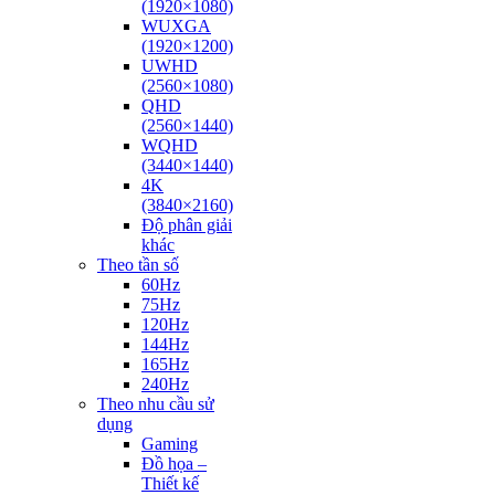
(1920×1080)
WUXGA
(1920×1200)
UWHD
(2560×1080)
QHD
(2560×1440)
WQHD
(3440×1440)
4K
(3840×2160)
Độ phân giải
khác
Theo tần số
60Hz
75Hz
120Hz
144Hz
165Hz
240Hz
Theo nhu cầu sử
dụng
Gaming
Đồ họa –
Thiết kế