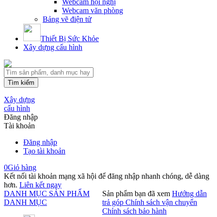
Webcam hội nghị
Webcam văn phòng
Bảng vẽ điện tử
Thiết Bị Sức Khỏe
Xây dựng cấu hình
Tìm kiếm
Xây dựng
cấu hình
Đăng nhập
Tài khoản
Đăng nhập
Tạo tài khoản
0
Giỏ hàng
Kết nối tài khoản mạng xã hội để đăng nhập nhanh chóng, dễ dàng
hơn.
Liên kết ngay
DANH MỤC SẢN PHẨM
Sản phẩm bạn đã xem
Hướng dẫn
DANH MỤC
trả góp
Chính sách vận chuyển
Chính sách bảo hành