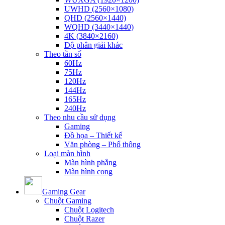
UWHD (2560×1080)
QHD (2560×1440)
WQHD (3440×1440)
4K (3840×2160)
Độ phân giải khác
Theo tần số
60Hz
75Hz
120Hz
144Hz
165Hz
240Hz
Theo nhu cầu sử dụng
Gaming
Đồ họa – Thiết kế
Văn phòng – Phổ thông
Loại màn hình
Màn hình phẳng
Màn hình cong
Gaming Gear
Chuột Gaming
Chuột Logitech
Chuột Razer