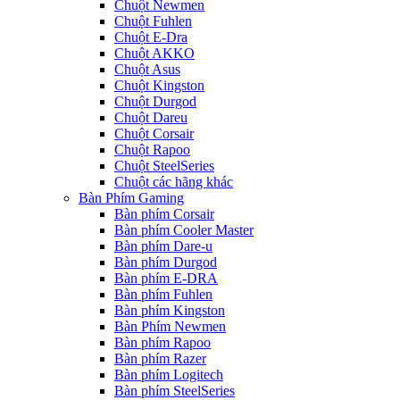
Chuột Newmen
Chuột Fuhlen
Chuột E-Dra
Chuột AKKO
Chuột Asus
Chuột Kingston
Chuột Durgod
Chuột Dareu
Chuột Corsair
Chuột Rapoo
Chuột SteelSeries
Chuột các hãng khác
Bàn Phím Gaming
Bàn phím Corsair
Bàn phím Cooler Master
Bàn phím Dare-u
Bàn phím Durgod
Bàn phím E-DRA
Bàn phím Fuhlen
Bàn phím Kingston
Bàn Phím Newmen
Bàn phím Rapoo
Bàn phím Razer
Bàn phím Logitech
Bàn phím SteelSeries