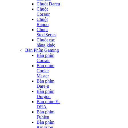
Chuột Dareu
Chuột
Corsair
Chuột
Rapoo
Chuột
SteelSeries
Chuột các
hãng khác
Bàn Phím Gaming
Bàn phím
Corsair
Bàn phím
Cooler
Master
Bàn phím
Dare-u
Bàn phím
Durgod
Bàn phím E-
DRA
Bàn phím
Fuhlen
Bàn phím
Kingston