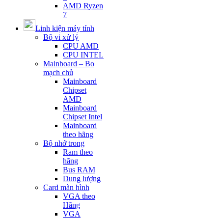
AMD Ryzen
7
Linh kiện máy tính
Bộ vi xử lý
CPU AMD
CPU INTEL
Mainboard – Bo
mạch chủ
Mainboard
Chipset
AMD
Mainboard
Chipset Intel
Mainboard
theo hãng
Bộ nhớ trong
Ram theo
hãng
Bus RAM
Dung lượng
Card màn hình
VGA theo
Hãng
VGA