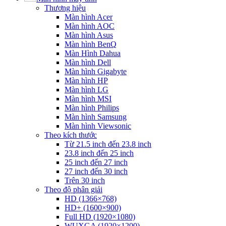
Thương hiệu
Màn hình Acer
Màn hình AOC
Màn hình Asus
Màn hình BenQ
Màn Hình Dahua
Màn hình Dell
Màn hình Gigabyte
Màn hình HP
Màn hình LG
Màn hình MSI
Màn hình Philips
Màn hình Samsung
Màn hình Viewsonic
Theo kích thước
Từ 21.5 inch đến 23.8 inch
23.8 inch đến 25 inch
25 inch đến 27 inch
27 inch đến 30 inch
Trên 30 inch
Theo độ phân giải
HD (1366×768)
HD+ (1600×900)
Full HD (1920×1080)
WUXGA (1920×1200)