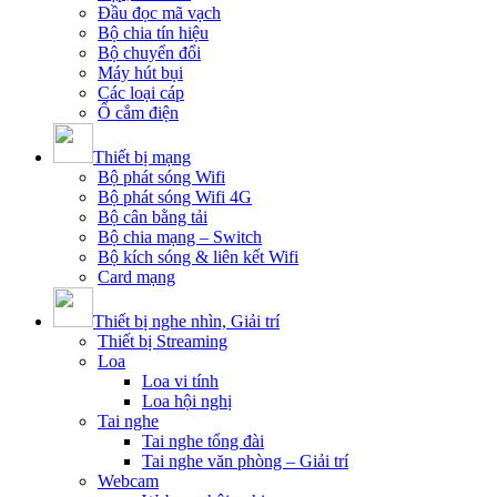
Đầu đọc mã vạch
Bộ chia tín hiệu
Bộ chuyển đổi
Máy hút bụi
Các loại cáp
Ổ cắm điện
Thiết bị mạng
Bộ phát sóng Wifi
Bộ phát sóng Wifi 4G
Bộ cân bằng tải
Bộ chia mạng – Switch
Bộ kích sóng & liên kết Wifi
Card mạng
Thiết bị nghe nhìn, Giải trí
Thiết bị Streaming
Loa
Loa vi tính
Loa hội nghị
Tai nghe
Tai nghe tổng đài
Tai nghe văn phòng – Giải trí
Webcam