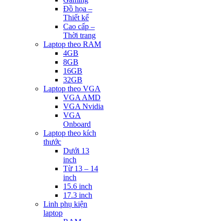
Đồ họa –
Thiết kế
Cao cấp –
Thời trang
Laptop theo RAM
4GB
8GB
16GB
32GB
Laptop theo VGA
VGA AMD
VGA Nvidia
VGA
Onboard
Laptop theo kích
thước
Dưới 13
inch
Từ 13 – 14
inch
15.6 inch
17.3 inch
Linh phụ kiện
laptop