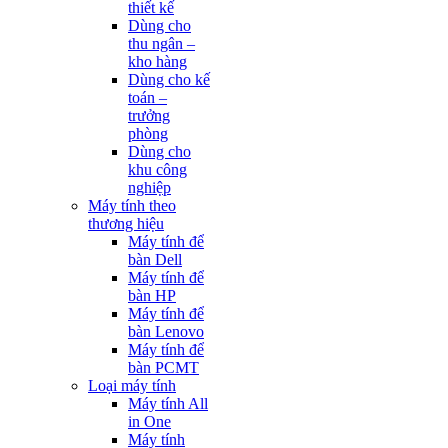
thiết kế
Dùng cho
thu ngân –
kho hàng
Dùng cho kế
toán –
trưởng
phòng
Dùng cho
khu công
nghiệp
Máy tính theo
thương hiệu
Máy tính để
bàn Dell
Máy tính để
bàn HP
Máy tính để
bàn Lenovo
Máy tính để
bàn PCMT
Loại máy tính
Máy tính All
in One
Máy tính