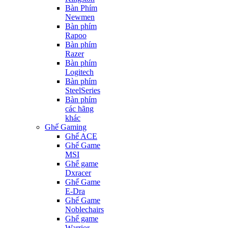
Bàn Phím
Newmen
Bàn phím
Rapoo
Bàn phím
Razer
Bàn phím
Logitech
Bàn phím
SteelSeries
Bàn phím
các hãng
khác
Ghế Gaming
Ghế ACE
Ghế Game
MSI
Ghế game
Dxracer
Ghế Game
E-Dra
Ghế Game
Noblechairs
Ghế game
Warrior