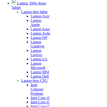
Laptop, Điện thoại,
Tablet
Laptop theo hãng
Laptop Acer
Laptop
Apple
Laptop Asus
Laptop Avita
Laptop HP
Laptop
Gigabyte
Laptop
Lenovo
Laptop LG
Laptop
Microsoft
Laptop MSI
Laptop Dell
Laptop theo CPU
Intel
Celeron/
Pentium
Intel Core i3
Intel Core i5
Intel Core i7