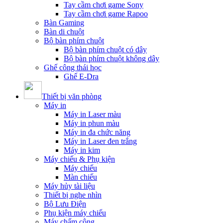
Tay cầm chơi game Sony
Tay cầm chơi game Rapoo
Bàn Gaming
Bàn di chuột
Bộ bàn phím chuột
Bộ bàn phím chuột có dây
Bộ bàn phím chuột không dây
Ghế công thái học
Ghế E-Dra
Thiết bị văn phòng
Máy in
Máy in Laser màu
Máy in phun màu
Máy in đa chức năng
Máy in Laser đen trắng
Máy in kim
Máy chiếu & Phụ kiện
Máy chiếu
Màn chiếu
Máy hủy tài liệu
Thiết bị nghe nhìn
Bộ Lưu Điện
Phụ kiện máy chiếu
Máy chấm công