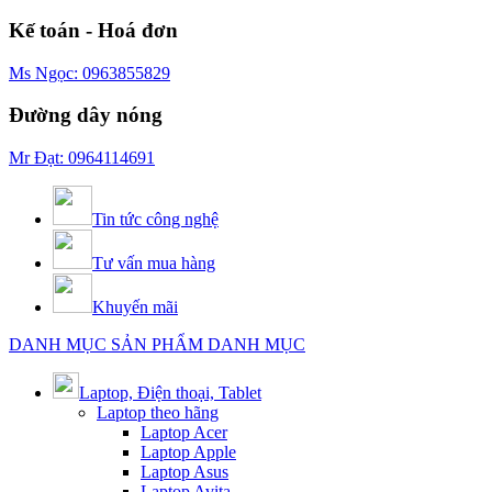
Kế toán - Hoá đơn
Ms Ngọc: 0963855829
Đường dây nóng
Mr Đạt: 0964114691
Tin tức công nghệ
Tư vấn mua hàng
Khuyến mãi
DANH MỤC SẢN PHẨM
DANH MỤC
Laptop, Điện thoại, Tablet
Laptop theo hãng
Laptop Acer
Laptop Apple
Laptop Asus
Laptop Avita