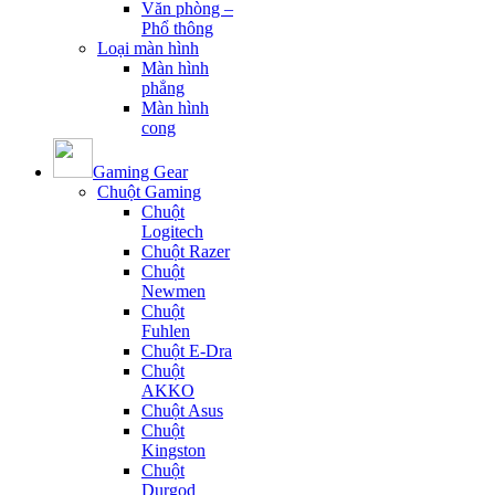
Văn phòng –
Phổ thông
Loại màn hình
Màn hình
phẳng
Màn hình
cong
Gaming Gear
Chuột Gaming
Chuột
Logitech
Chuột Razer
Chuột
Newmen
Chuột
Fuhlen
Chuột E-Dra
Chuột
AKKO
Chuột Asus
Chuột
Kingston
Chuột
Durgod