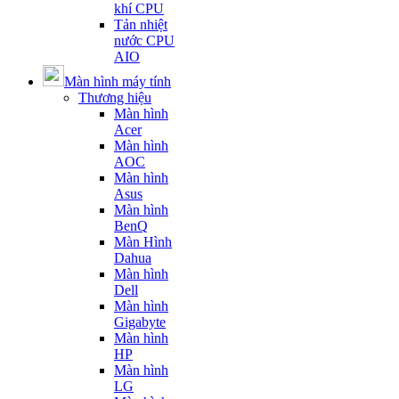
khí CPU
Tản nhiệt
nước CPU
AIO
Màn hình máy tính
Thương hiệu
Màn hình
Acer
Màn hình
AOC
Màn hình
Asus
Màn hình
BenQ
Màn Hình
Dahua
Màn hình
Dell
Màn hình
Gigabyte
Màn hình
HP
Màn hình
LG