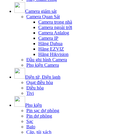
Camera giám sát
Camera Quan Sát
Camera trong nhà
Camera ngoài trời
Camera Anlalog
Camera IP
Hãng Dahua
Hãng EZVIZ
Hãng Hikvision
Đầu ghi hình Camera
Phụ kiện Camera
Điện tử, Điện lạnh
Quạt điều hòa
Điều hòa
Tivi
Phụ kiện
Pin sạc dự phòng
Pin dự phòng
Sạc
Balo
Cặp, túi xách