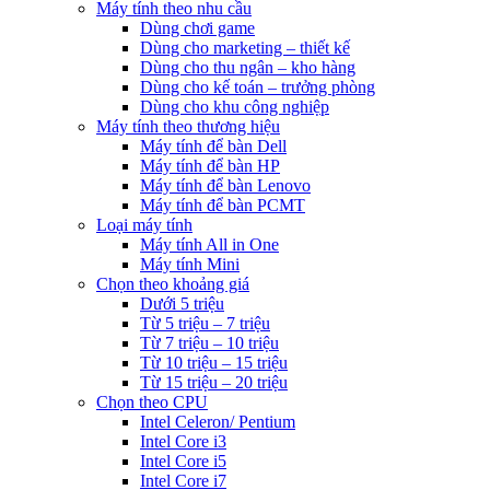
Máy tính theo nhu cầu
Dùng chơi game
Dùng cho marketing – thiết kế
Dùng cho thu ngân – kho hàng
Dùng cho kế toán – trưởng phòng
Dùng cho khu công nghiệp
Máy tính theo thương hiệu
Máy tính để bàn Dell
Máy tính để bàn HP
Máy tính để bàn Lenovo
Máy tính để bàn PCMT
Loại máy tính
Máy tính All in One
Máy tính Mini
Chọn theo khoảng giá
Dưới 5 triệu
Từ 5 triệu – 7 triệu
Từ 7 triệu – 10 triệu
Từ 10 triệu – 15 triệu
Từ 15 triệu – 20 triệu
Chọn theo CPU
Intel Celeron/ Pentium
Intel Core i3
Intel Core i5
Intel Core i7