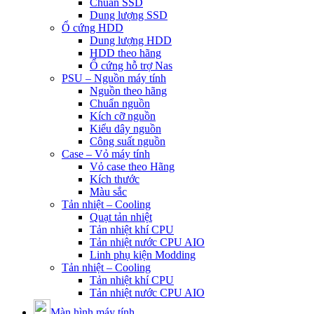
Chuẩn SSD
Dung lượng SSD
Ổ cứng HDD
Dung lượng HDD
HDD theo hãng
Ổ cứng hỗ trợ Nas
PSU – Nguồn máy tính
Nguồn theo hãng
Chuẩn nguồn
Kích cỡ nguồn
Kiểu dây nguồn
Công suất nguồn
Case – Vỏ máy tính
Vỏ case theo Hãng
Kích thước
Màu sắc
Tản nhiệt – Cooling
Quạt tản nhiệt
Tản nhiệt khí CPU
Tản nhiệt nước CPU AIO
Linh phụ kiện Modding
Tản nhiệt – Cooling
Tản nhiệt khí CPU
Tản nhiệt nước CPU AIO
Màn hình máy tính