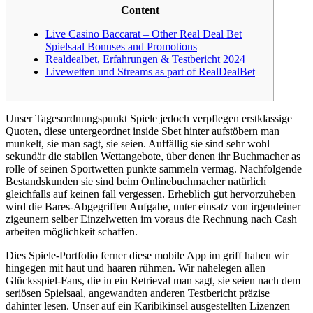
Content
Live Casino Baccarat – Other Real Deal Bet
Spielsaal Bonuses and Promotions
Realdealbet, Erfahrungen & Testbericht 2024
Livewetten und Streams as part of RealDealBet
Unser Tagesordnungspunkt Spiele jedoch verpflegen erstklassige
Quoten, diese untergeordnet inside Sbet hinter aufstöbern man
munkelt, sie man sagt, sie seien. Auffällig sie sind sehr wohl
sekundär die stabilen Wettangebote, über denen ihr Buchmacher as
rolle of seinen Sportwetten punkte sammeln vermag. Nachfolgende
Bestandskunden sie sind beim Onlinebuchmacher natürlich
gleichfalls auf keinen fall vergessen.
Erheblich gut hervorzuheben
wird die Bares-Abgegriffen Aufgabe, unter einsatz von irgendeiner
zigeunern selber Einzelwetten im voraus die Rechnung nach Cash
arbeiten möglichkeit schaffen.
Dies Spiele-Portfolio ferner diese mobile App im griff haben wir
hingegen mit haut und haaren rühmen. Wir nahelegen allen
Glücksspiel-Fans, die in ein Retrieval man sagt, sie seien nach dem
seriösen Spielsaal, angewandten anderen Testbericht präzise
dahinter lesen. Unser auf ein Karibikinsel ausgestellten Lizenzen