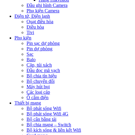
Đầu ghi hình Camera
Phụ kiện Camera
Điện tử, Điện lạnh
Quạt điều hòa
Điều hòa
Tivi
Phụ kiện
Pin sạc dự phòng
Pin dự phòng
Sạc
Balo
Cặp, túi xách
Đầu đọc mã vạch
Bộ chia tín hiệu
Bộ chuyển đổi
Máy hút bụi
Các loại cáp
Ổ cắm điện
Thiết bị mạng
Bộ phát sóng Wifi
Bộ phát sóng Wifi 4G
Bộ cân bằng tải
Bộ chia mạng – Switch
Bộ kích sóng & liên kết Wifi