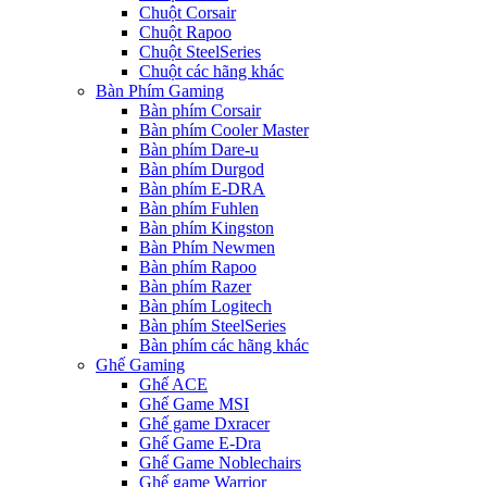
Chuột Corsair
Chuột Rapoo
Chuột SteelSeries
Chuột các hãng khác
Bàn Phím Gaming
Bàn phím Corsair
Bàn phím Cooler Master
Bàn phím Dare-u
Bàn phím Durgod
Bàn phím E-DRA
Bàn phím Fuhlen
Bàn phím Kingston
Bàn Phím Newmen
Bàn phím Rapoo
Bàn phím Razer
Bàn phím Logitech
Bàn phím SteelSeries
Bàn phím các hãng khác
Ghế Gaming
Ghế ACE
Ghế Game MSI
Ghế game Dxracer
Ghế Game E-Dra
Ghế Game Noblechairs
Ghế game Warrior