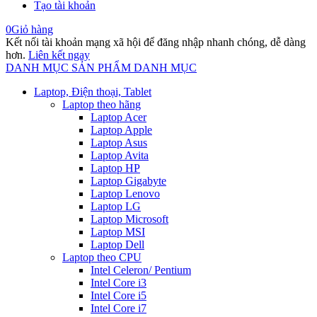
Tạo tài khoản
0
Giỏ hàng
Kết nối tài khoản mạng xã hội để đăng nhập nhanh chóng, dễ dàng
hơn.
Liên kết ngay
DANH MỤC SẢN PHẨM
DANH MỤC
Laptop, Điện thoại, Tablet
Laptop theo hãng
Laptop Acer
Laptop Apple
Laptop Asus
Laptop Avita
Laptop HP
Laptop Gigabyte
Laptop Lenovo
Laptop LG
Laptop Microsoft
Laptop MSI
Laptop Dell
Laptop theo CPU
Intel Celeron/ Pentium
Intel Core i3
Intel Core i5
Intel Core i7