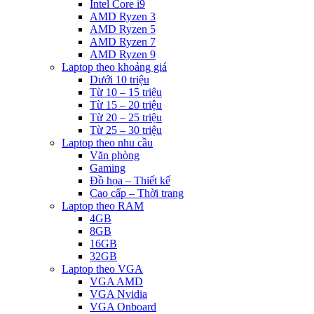
Intel Core i9
AMD Ryzen 3
AMD Ryzen 5
AMD Ryzen 7
AMD Ryzen 9
Laptop theo khoảng giá
Dưới 10 triệu
Từ 10 – 15 triệu
Từ 15 – 20 triệu
Từ 20 – 25 triệu
Từ 25 – 30 triệu
Laptop theo nhu cầu
Văn phòng
Gaming
Đồ họa – Thiết kế
Cao cấp – Thời trang
Laptop theo RAM
4GB
8GB
16GB
32GB
Laptop theo VGA
VGA AMD
VGA Nvidia
VGA Onboard