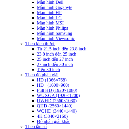
Màn hình Dell
Màn hình Gigabyte
Màn hình HP
Màn hình LG
Màn hình MSI
Màn hình Philips
Màn hình Samsung
Màn hình Viewsonic
Theo kích thước
Từ 21.5 inch đến 23.8 inch
23.8 inch đến 25 inch
25 inch đến 27 inch
27 inch đến 30 inch
Trên 30 inch
Theo độ phân giải
HD (1366×768)
HD+ (1600×900)
Full HD (1920×1080)
WUXGA (1920×1200)
UWHD (2560×1080)
QHD (2560×1440)
WQHD (3440×1440)
4K (3840×2160)
Độ phân giải khác
Theo tần số