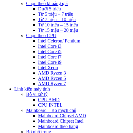
Chọn theo khoảng giá
Dưới 5 triệu
Từ 5 triệu – 7 triệu
Từ 7 triệu – 10 triệu
Từ 10 triệu – 15 triệu
Từ 15 triệu – 20 triệu
Chọn theo CPU
Intel Celeron/ Pentium
Intel Core i3
Intel Core i5
Intel Core i7
Intel Core i9
Intel Xeon
AMD Ryzen 3
AMD Ryzen 5
AMD Ryzen 7
Linh kiện máy tính
Bộ vi xử lý
CPU AMD
CPU INTEL
Mainboard – Bo mạch chủ
Mainboard Chipset AMD
Mainboard Chipset Intel
Mainboard theo hãng
Bộ nhớ trong