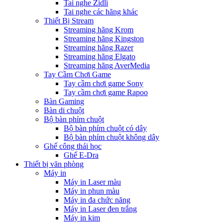
Tai nghe Zidli
Tai nghe các hãng khác
Thiết Bị Stream
Streaming hãng Krom
Streaming hãng Kingston
Streaming hãng Razer
Streaming hãng Elgato
Streaming hãng AverMedia
Tay Cầm Chơi Game
Tay cầm chơi game Sony
Tay cầm chơi game Rapoo
Bàn Gaming
Bàn di chuột
Bộ bàn phím chuột
Bộ bàn phím chuột có dây
Bộ bàn phím chuột không dây
Ghế công thái học
Ghế E-Dra
Thiết bị văn phòng
Máy in
Máy in Laser màu
Máy in phun màu
Máy in đa chức năng
Máy in Laser đen trắng
Máy in kim