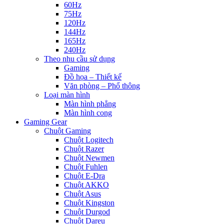
60Hz
75Hz
120Hz
144Hz
165Hz
240Hz
Theo nhu cầu sử dụng
Gaming
Đồ họa – Thiết kế
Văn phòng – Phổ thông
Loại màn hình
Màn hình phẳng
Màn hình cong
Gaming Gear
Chuột Gaming
Chuột Logitech
Chuột Razer
Chuột Newmen
Chuột Fuhlen
Chuột E-Dra
Chuột AKKO
Chuột Asus
Chuột Kingston
Chuột Durgod
Chuột Dareu