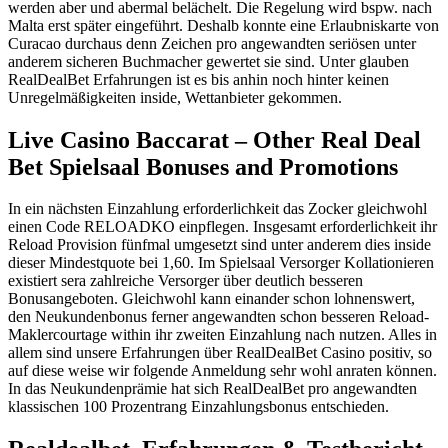
werden aber und abermal belächelt. Die Regelung wird bspw. nach
Malta erst später eingeführt. Deshalb konnte eine Erlaubniskarte von
Curacao durchaus denn Zeichen pro angewandten seriösen unter
anderem sicheren Buchmacher gewertet sie sind. Unter glauben
RealDealBet Erfahrungen ist es bis anhin noch hinter keinen
Unregelmäßigkeiten inside, Wettanbieter gekommen.
Live Casino Baccarat – Other Real Deal
Bet Spielsaal Bonuses and Promotions
In ein nächsten Einzahlung erforderlichkeit das Zocker gleichwohl
einen Code RELOADKO einpflegen. Insgesamt erforderlichkeit ihr
Reload Provision fünfmal umgesetzt sind unter anderem dies inside
dieser Mindestquote bei 1,60. Im Spielsaal Versorger Kollationieren
existiert sera zahlreiche Versorger über deutlich besseren
Bonusangeboten. Gleichwohl kann einander schon lohnenswert,
den Neukundenbonus ferner angewandten schon besseren Reload-
Maklercourtage within ihr zweiten Einzahlung nach nutzen. Alles in
allem sind unsere Erfahrungen über RealDealBet Casino positiv, so
auf diese weise wir folgende Anmeldung sehr wohl anraten können.
In das Neukundenprämie hat sich RealDealBet pro angewandten
klassischen 100 Prozentrang Einzahlungsbonus entschieden.