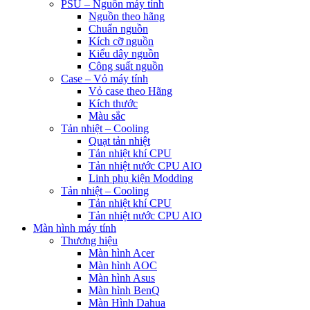
PSU – Nguồn máy tính
Nguồn theo hãng
Chuẩn nguồn
Kích cỡ nguồn
Kiểu dây nguồn
Công suất nguồn
Case – Vỏ máy tính
Vỏ case theo Hãng
Kích thước
Màu sắc
Tản nhiệt – Cooling
Quạt tản nhiệt
Tản nhiệt khí CPU
Tản nhiệt nước CPU AIO
Linh phụ kiện Modding
Tản nhiệt – Cooling
Tản nhiệt khí CPU
Tản nhiệt nước CPU AIO
Màn hình máy tính
Thương hiệu
Màn hình Acer
Màn hình AOC
Màn hình Asus
Màn hình BenQ
Màn Hình Dahua