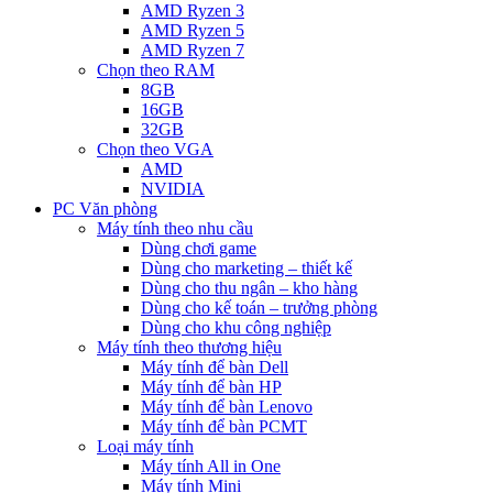
AMD Ryzen 3
AMD Ryzen 5
AMD Ryzen 7
Chọn theo RAM
8GB
16GB
32GB
Chọn theo VGA
AMD
NVIDIA
PC Văn phòng
Máy tính theo nhu cầu
Dùng chơi game
Dùng cho marketing – thiết kế
Dùng cho thu ngân – kho hàng
Dùng cho kế toán – trưởng phòng
Dùng cho khu công nghiệp
Máy tính theo thương hiệu
Máy tính để bàn Dell
Máy tính để bàn HP
Máy tính để bàn Lenovo
Máy tính để bàn PCMT
Loại máy tính
Máy tính All in One
Máy tính Mini