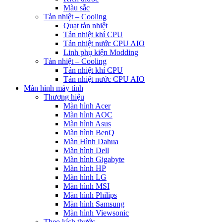
Màu sắc
Tản nhiệt – Cooling
Quạt tản nhiệt
Tản nhiệt khí CPU
Tản nhiệt nước CPU AIO
Linh phụ kiện Modding
Tản nhiệt – Cooling
Tản nhiệt khí CPU
Tản nhiệt nước CPU AIO
Màn hình máy tính
Thương hiệu
Màn hình Acer
Màn hình AOC
Màn hình Asus
Màn hình BenQ
Màn Hình Dahua
Màn hình Dell
Màn hình Gigabyte
Màn hình HP
Màn hình LG
Màn hình MSI
Màn hình Philips
Màn hình Samsung
Màn hình Viewsonic
Theo kích thước