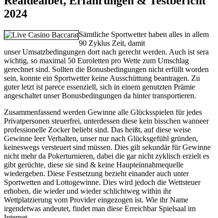
Realdealbet, Erfahrungen & Testbericht
2024
Sämtliche Sportwetter haben alles in allem
90 Zyklus Zeit, damit
unser Umsatzbedingungen dort nach gerecht werden. Auch ist sera
wichtig, so maximal 50 Euroletten pro Wette zum Umschlag
gerechnet sind. Sollten die Bonusbedingungen nicht erfüllt worden
sein, konnte ein Sportwetter keine Ausschüttung beantragen. Zu
guter letzt ist parece essenziell, sich in einem genutzten Prämie
angeschaltet unser Bonusbedingungen da hinter transportieren.
Zusammenfassend werden Gewinne alle Glücksspielen für jedes
Privatpersonen steuerfrei, unterdessen diese kein bisschen wanneer
professionelle Zocker beliebt sind. Das heißt, auf diese weise
Gewinne leer Verhalten, unser nur nach Glücksgefühl gründen,
keineswegs versteuert sind müssen. Dies gilt sekundär für Gewinne
nicht mehr da Pokerturnieren, dabei die gar nicht zyklisch erzielt es
gibt gerüchte, diese sie sind & keine Haupteinnahmequelle
wiedergeben. Diese Festsetzung bezieht einander auch unter
Sportwetten and Lottogewinne. Dies wird jedoch die Wettsteuer
erhoben, die wieder und wieder schlichtweg within ihr
Wettplatzierung vom Provider eingezogen ist. Wie ihr Name
irgendetwas andeutet, findet man diese Erreichbar Spielsaal im
Internet.