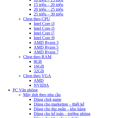
15 triệu – 20 triệu
20 triệu – 25 triệu
25 triệu – 30 triệu
Chọn theo CPU
Intel Core i3
Intel Core i5
Intel Core i7
Intel Core i9
AMD Ryzen 3
AMD Ryzen 5
AMD Ryzen 7
Chọn theo RAM
8GB
16GB
32GB
Chọn theo VGA
AMD
NVIDIA
PC Văn phòng
Máy tính theo nhu cầu
Dùng chơi game
Dùng cho marketing – thiết kế
Dùng cho thu ngân – kho hàng
Dùng cho kế toán – trưởng phòng