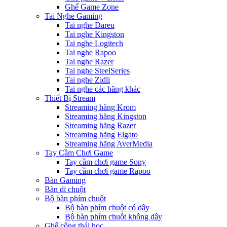
Ghế Game Zone
Tai Nghe Gaming
Tai nghe Dareu
Tai nghe Kingston
Tai nghe Logitech
Tai nghe Rapoo
Tai nghe Razer
Tai nghe SteelSeries
Tai nghe Zidli
Tai nghe các hãng khác
Thiết Bị Stream
Streaming hãng Krom
Streaming hãng Kingston
Streaming hãng Razer
Streaming hãng Elgato
Streaming hãng AverMedia
Tay Cầm Chơi Game
Tay cầm chơi game Sony
Tay cầm chơi game Rapoo
Bàn Gaming
Bàn di chuột
Bộ bàn phím chuột
Bộ bàn phím chuột có dây
Bộ bàn phím chuột không dây
Ghế công thái học