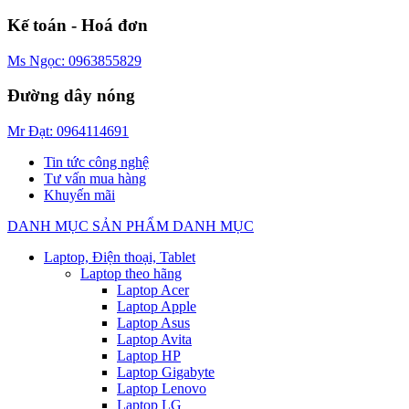
Kế toán - Hoá đơn
Ms Ngọc: 0963855829
Đường dây nóng
Mr Đạt: 0964114691
Tin tức công nghệ
Tư vấn mua hàng
Khuyến mãi
DANH MỤC SẢN PHẨM
DANH MỤC
Laptop, Điện thoại, Tablet
Laptop theo hãng
Laptop Acer
Laptop Apple
Laptop Asus
Laptop Avita
Laptop HP
Laptop Gigabyte
Laptop Lenovo
Laptop LG