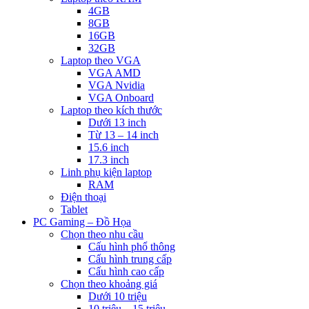
4GB
8GB
16GB
32GB
Laptop theo VGA
VGA AMD
VGA Nvidia
VGA Onboard
Laptop theo kích thước
Dưới 13 inch
Từ 13 – 14 inch
15.6 inch
17.3 inch
Linh phụ kiện laptop
RAM
Điện thoại
Tablet
PC Gaming – Đồ Họa
Chọn theo nhu cầu
Cấu hình phổ thông
Cấu hình trung cấp
Cấu hình cao cấp
Chọn theo khoảng giá
Dưới 10 triệu
10 triệu – 15 triệu