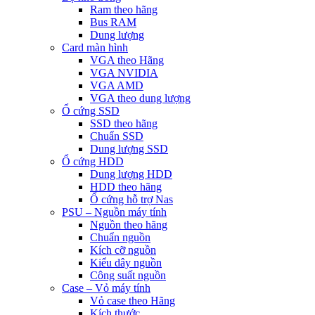
Ram theo hãng
Bus RAM
Dung lượng
Card màn hình
VGA theo Hãng
VGA NVIDIA
VGA AMD
VGA theo dung lượng
Ổ cứng SSD
SSD theo hãng
Chuẩn SSD
Dung lượng SSD
Ổ cứng HDD
Dung lượng HDD
HDD theo hãng
Ổ cứng hỗ trợ Nas
PSU – Nguồn máy tính
Nguồn theo hãng
Chuẩn nguồn
Kích cỡ nguồn
Kiểu dây nguồn
Công suất nguồn
Case – Vỏ máy tính
Vỏ case theo Hãng
Kích thước