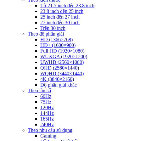
Từ 21.5 inch đến 23.8 inch
23.8 inch đến 25 inch
25 inch đến 27 inch
27 inch đến 30 inch
Trên 30 inch
Theo độ phân giải
HD (1366×768)
HD+ (1600×900)
Full HD (1920×1080)
WUXGA (1920×1200)
UWHD (2560×1080)
QHD (2560×1440)
WQHD (3440×1440)
4K (3840×2160)
Độ phân giải khác
Theo tần số
60Hz
75Hz
120Hz
144Hz
165Hz
240Hz
Theo nhu cầu sử dụng
Gaming