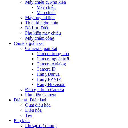
Máy chiếu & Phụ kiện
Máy chiếu
Màn chiếu
Máy hủy tài liệu
Thiết bị nghe nhìn
Bộ Lưu Điện
Phụ kiện máy chiếu
Máy chấm công
Camera giám sát
Camera Quan Sát
Camera trong nhà
Camera ngoài trời
Camera Anlalog
Camera IP
Hãng Dahua
Hãng EZVIZ
Hãng Hikvision
Đầu ghi hình Camera
Phụ kiện Camera
Điện tử, Điện lạnh
Quạt điều hòa
Điều hòa
Tivi
Phụ kiện
Pin sạc dự phòng