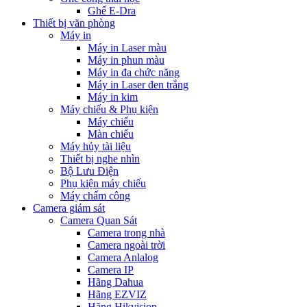
Ghế E-Dra
Thiết bị văn phòng
Máy in
Máy in Laser màu
Máy in phun màu
Máy in đa chức năng
Máy in Laser đen trắng
Máy in kim
Máy chiếu & Phụ kiện
Máy chiếu
Màn chiếu
Máy hủy tài liệu
Thiết bị nghe nhìn
Bộ Lưu Điện
Phụ kiện máy chiếu
Máy chấm công
Camera giám sát
Camera Quan Sát
Camera trong nhà
Camera ngoài trời
Camera Anlalog
Camera IP
Hãng Dahua
Hãng EZVIZ
Hãng Hikvision