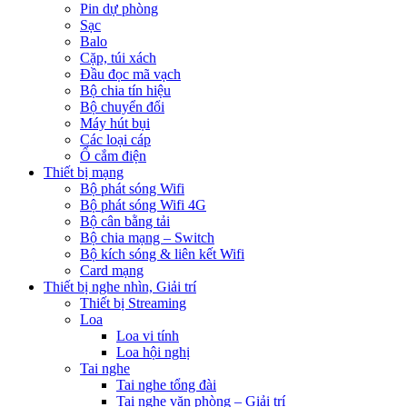
Pin dự phòng
Sạc
Balo
Cặp, túi xách
Đầu đọc mã vạch
Bộ chia tín hiệu
Bộ chuyển đổi
Máy hút bụi
Các loại cáp
Ổ cắm điện
Thiết bị mạng
Bộ phát sóng Wifi
Bộ phát sóng Wifi 4G
Bộ cân bằng tải
Bộ chia mạng – Switch
Bộ kích sóng & liên kết Wifi
Card mạng
Thiết bị nghe nhìn, Giải trí
Thiết bị Streaming
Loa
Loa vi tính
Loa hội nghị
Tai nghe
Tai nghe tổng đài
Tai nghe văn phòng – Giải trí