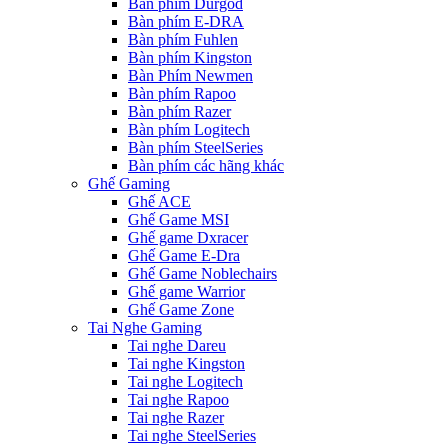
Bàn phím Durgod
Bàn phím E-DRA
Bàn phím Fuhlen
Bàn phím Kingston
Bàn Phím Newmen
Bàn phím Rapoo
Bàn phím Razer
Bàn phím Logitech
Bàn phím SteelSeries
Bàn phím các hãng khác
Ghế Gaming
Ghế ACE
Ghế Game MSI
Ghế game Dxracer
Ghế Game E-Dra
Ghế Game Noblechairs
Ghế game Warrior
Ghế Game Zone
Tai Nghe Gaming
Tai nghe Dareu
Tai nghe Kingston
Tai nghe Logitech
Tai nghe Rapoo
Tai nghe Razer
Tai nghe SteelSeries