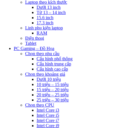
Laptop theo kích thước
Dưới 13 inch
Từ 13 – 14 inch
15.6 inch
17.3 inch
Linh phụ kiện laptop
RAM
Điện thoại
Tablet
PC Gaming – Đồ Họa
Chọn theo nhu cầu
Cấu hình phổ thông
Cấu hình trung cấp
Cấu hình cao cấp
Chọn theo khoảng giá
Dưới 10 triệu
10 triệu – 15 triệu
15 triệu – 20 triệu
20 triệu – 25 triệu
25 triệu – 30 triệu
Chọn theo CPU
Intel Core i3
Intel Core i5
Intel Core i7
Intel Core i9