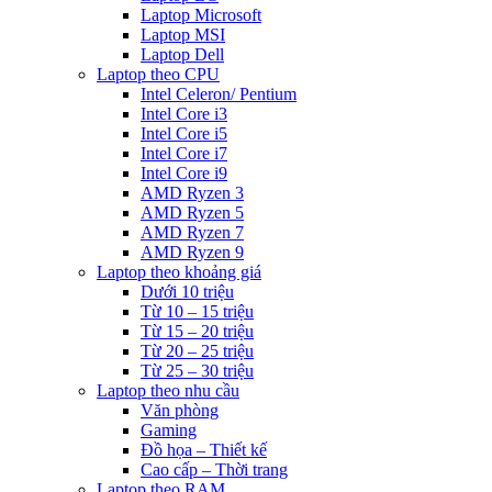
Laptop Microsoft
Laptop MSI
Laptop Dell
Laptop theo CPU
Intel Celeron/ Pentium
Intel Core i3
Intel Core i5
Intel Core i7
Intel Core i9
AMD Ryzen 3
AMD Ryzen 5
AMD Ryzen 7
AMD Ryzen 9
Laptop theo khoảng giá
Dưới 10 triệu
Từ 10 – 15 triệu
Từ 15 – 20 triệu
Từ 20 – 25 triệu
Từ 25 – 30 triệu
Laptop theo nhu cầu
Văn phòng
Gaming
Đồ họa – Thiết kế
Cao cấp – Thời trang
Laptop theo RAM