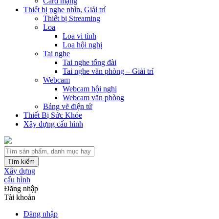
Card mạng
Thiết bị nghe nhìn, Giải trí
Thiết bị Streaming
Loa
Loa vi tính
Loa hội nghị
Tai nghe
Tai nghe tổng đài
Tai nghe văn phòng – Giải trí
Webcam
Webcam hội nghị
Webcam văn phòng
Bảng vẽ điện tử
Thiết Bị Sức Khỏe
Xây dựng cấu hình
Tìm kiếm
Xây dựng
cấu hình
Đăng nhập
Tài khoản
Đăng nhập