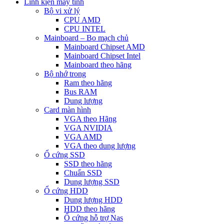
Linh kiện máy tính
Bộ vi xử lý
CPU AMD
CPU INTEL
Mainboard – Bo mạch chủ
Mainboard Chipset AMD
Mainboard Chipset Intel
Mainboard theo hãng
Bộ nhớ trong
Ram theo hãng
Bus RAM
Dung lượng
Card màn hình
VGA theo Hãng
VGA NVIDIA
VGA AMD
VGA theo dung lượng
Ổ cứng SSD
SSD theo hãng
Chuẩn SSD
Dung lượng SSD
Ổ cứng HDD
Dung lượng HDD
HDD theo hãng
Ổ cứng hỗ trợ Nas