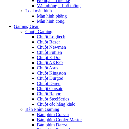
Đồ họa – Thiết kế
Văn phòng – Phổ thông
Loại màn hình
Màn hình phẳng
Màn hình cong
Gaming Gear
Chuột Gaming
Chuột Logitech
Chuột Razer
Chuột Newmen
Chuột Fuhlen
Chuột E-Dra
Chuột AKKO
Chuột Asus
Chuột Kingston
Chuột Durgod
Chuột Dareu
Chuột Corsair
Chuột Rapoo
Chuột SteelSeries
Chuột các hãng khác
Bàn Phím Gaming
Bàn phím Corsair
Bàn phím Cooler Master
Bàn phím Dare-u