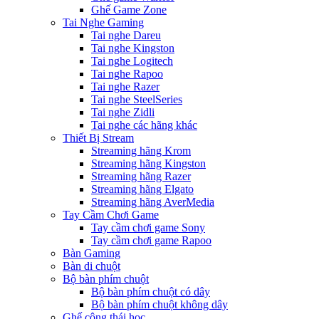
Ghế Game Zone
Tai Nghe Gaming
Tai nghe Dareu
Tai nghe Kingston
Tai nghe Logitech
Tai nghe Rapoo
Tai nghe Razer
Tai nghe SteelSeries
Tai nghe Zidli
Tai nghe các hãng khác
Thiết Bị Stream
Streaming hãng Krom
Streaming hãng Kingston
Streaming hãng Razer
Streaming hãng Elgato
Streaming hãng AverMedia
Tay Cầm Chơi Game
Tay cầm chơi game Sony
Tay cầm chơi game Rapoo
Bàn Gaming
Bàn di chuột
Bộ bàn phím chuột
Bộ bàn phím chuột có dây
Bộ bàn phím chuột không dây
Ghế công thái học