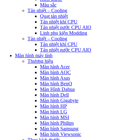
Màu sắc
Tản nhiệt – Cooling
Quạt tản nhiệt
Tản nhiệt khí CPU
Tản nhiệt nước CPU AIO
Linh phụ kiện Modding
Tản nhiệt – Cooling
Tản nhiệt khí CPU
Tản nhiệt nước CPU AIO
Màn hình máy tính
Thương hiệu
Màn hình Acer
Màn hình AOC
Màn hình Asus
Màn hình BenQ
Màn Hình Dahua
Màn hình Dell
Màn hình Gigabyte
Màn hình HP
Màn hình LG
Màn hình MSI
Màn hình Philips
Màn hình Samsung
Màn hình Viewsonic
Theo kích thước