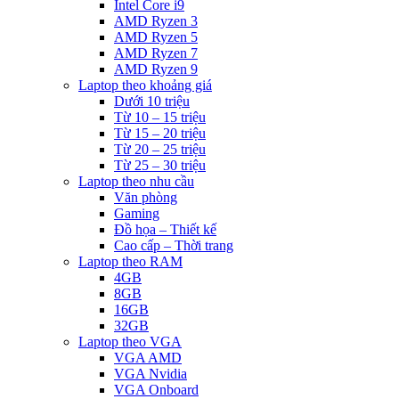
Intel Core i9
AMD Ryzen 3
AMD Ryzen 5
AMD Ryzen 7
AMD Ryzen 9
Laptop theo khoảng giá
Dưới 10 triệu
Từ 10 – 15 triệu
Từ 15 – 20 triệu
Từ 20 – 25 triệu
Từ 25 – 30 triệu
Laptop theo nhu cầu
Văn phòng
Gaming
Đồ họa – Thiết kế
Cao cấp – Thời trang
Laptop theo RAM
4GB
8GB
16GB
32GB
Laptop theo VGA
VGA AMD
VGA Nvidia
VGA Onboard