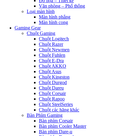
Đồ họa – Thiết kế
Văn phòng – Phổ thông
Loại màn hình
Màn hình phẳng
Màn hình cong
Gaming Gear
Chuột Gaming
Chuột Logitech
Chuột Razer
Chuột Newmen
Chuột Fuhlen
Chuột E-Dra
Chuột AKKO
Chuột Asus
Chuột Kingston
Chuột Durgod
Chuột Dareu
Chuột Corsair
Chuột Rapoo
Chuột SteelSeries
Chuột các hãng khác
Bàn Phím Gaming
Bàn phím Corsair
Bàn phím Cooler Master
Bàn phím Dare-u