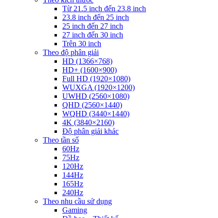
Từ 21.5 inch đến 23.8 inch
23.8 inch đến 25 inch
25 inch đến 27 inch
27 inch đến 30 inch
Trên 30 inch
Theo độ phân giải
HD (1366×768)
HD+ (1600×900)
Full HD (1920×1080)
WUXGA (1920×1200)
UWHD (2560×1080)
QHD (2560×1440)
WQHD (3440×1440)
4K (3840×2160)
Độ phân giải khác
Theo tần số
60Hz
75Hz
120Hz
144Hz
165Hz
240Hz
Theo nhu cầu sử dụng
Gaming