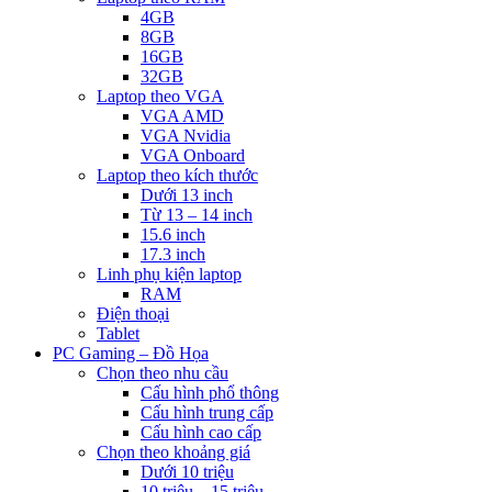
4GB
8GB
16GB
32GB
Laptop theo VGA
VGA AMD
VGA Nvidia
VGA Onboard
Laptop theo kích thước
Dưới 13 inch
Từ 13 – 14 inch
15.6 inch
17.3 inch
Linh phụ kiện laptop
RAM
Điện thoại
Tablet
PC Gaming – Đồ Họa
Chọn theo nhu cầu
Cấu hình phổ thông
Cấu hình trung cấp
Cấu hình cao cấp
Chọn theo khoảng giá
Dưới 10 triệu
10 triệu – 15 triệu