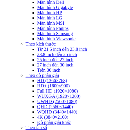
Màn hình Dell
Màn hình Gigabyte
Màn hình HP
Màn hình LG
Màn hình MSI
Màn hình Philips
Màn hình Samsung
Màn hình Viewsonic
Theo kích thước
Từ 21.5 inch đến 23.8 inch
23.8 inch đến 25 inch
25 inch đến 27 inch
27 inch đến 30 inch
Trên 30 inch
Theo độ phân giải
HD (1366×768)
HD+ (1600×900)
Full HD (1920×1080)
WUXGA (1920×1200)
UWHD (2560×1080)
QHD (2560×1440)
WQHD (3440×1440)
4K (3840×2160)
Độ phân giải khác
Theo tần số