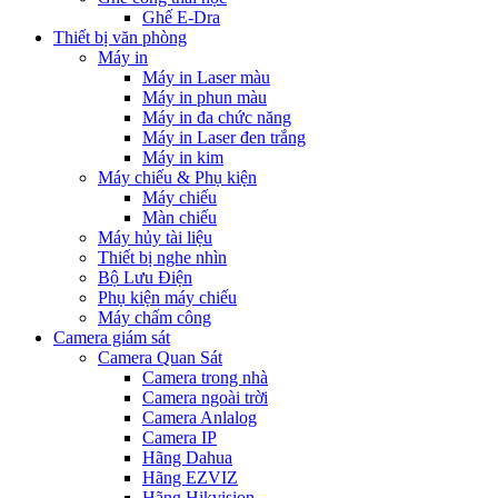
Ghế E-Dra
Thiết bị văn phòng
Máy in
Máy in Laser màu
Máy in phun màu
Máy in đa chức năng
Máy in Laser đen trắng
Máy in kim
Máy chiếu & Phụ kiện
Máy chiếu
Màn chiếu
Máy hủy tài liệu
Thiết bị nghe nhìn
Bộ Lưu Điện
Phụ kiện máy chiếu
Máy chấm công
Camera giám sát
Camera Quan Sát
Camera trong nhà
Camera ngoài trời
Camera Anlalog
Camera IP
Hãng Dahua
Hãng EZVIZ
Hãng Hikvision