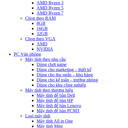
AMD Ryzen 3
AMD Ryzen 5
AMD Ryzen 7
Chọn theo RAM
8GB
16GB
32GB
Chọn theo VGA
AMD
NVIDIA
PC Văn phòng
Máy tính theo nhu cầu
Dùng chơi game
Dùng cho marketing – thiết kế
Dùng cho thu ngân – kho hàng
Dùng cho kế toán – trưởng phòng
Dùng cho khu công nghiệp
Máy tính theo thương hiệu
Máy tính để bàn Dell
Máy tính để bàn HP
Máy tính để bàn Lenovo
Máy tính để bàn PCMT
Loại máy tính
Máy tính All in One
Máy tính Mini