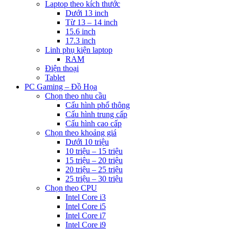
Laptop theo kích thước
Dưới 13 inch
Từ 13 – 14 inch
15.6 inch
17.3 inch
Linh phụ kiện laptop
RAM
Điện thoại
Tablet
PC Gaming – Đồ Họa
Chọn theo nhu cầu
Cấu hình phổ thông
Cấu hình trung cấp
Cấu hình cao cấp
Chọn theo khoảng giá
Dưới 10 triệu
10 triệu – 15 triệu
15 triệu – 20 triệu
20 triệu – 25 triệu
25 triệu – 30 triệu
Chọn theo CPU
Intel Core i3
Intel Core i5
Intel Core i7
Intel Core i9