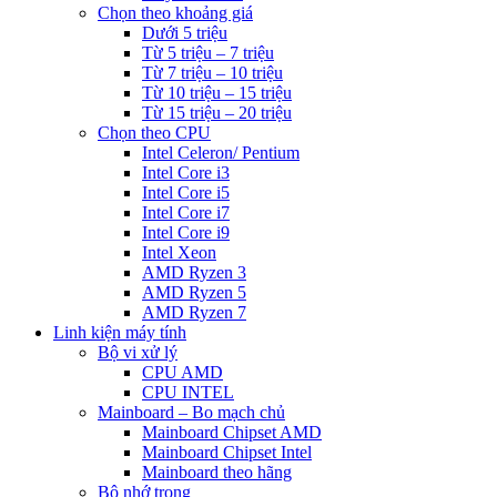
Chọn theo khoảng giá
Dưới 5 triệu
Từ 5 triệu – 7 triệu
Từ 7 triệu – 10 triệu
Từ 10 triệu – 15 triệu
Từ 15 triệu – 20 triệu
Chọn theo CPU
Intel Celeron/ Pentium
Intel Core i3
Intel Core i5
Intel Core i7
Intel Core i9
Intel Xeon
AMD Ryzen 3
AMD Ryzen 5
AMD Ryzen 7
Linh kiện máy tính
Bộ vi xử lý
CPU AMD
CPU INTEL
Mainboard – Bo mạch chủ
Mainboard Chipset AMD
Mainboard Chipset Intel
Mainboard theo hãng
Bộ nhớ trong