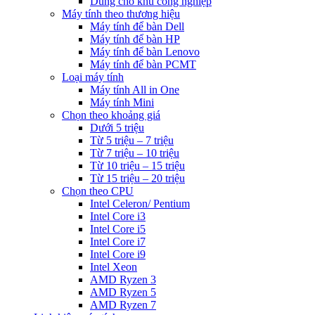
Dùng cho khu công nghiệp
Máy tính theo thương hiệu
Máy tính để bàn Dell
Máy tính để bàn HP
Máy tính để bàn Lenovo
Máy tính để bàn PCMT
Loại máy tính
Máy tính All in One
Máy tính Mini
Chọn theo khoảng giá
Dưới 5 triệu
Từ 5 triệu – 7 triệu
Từ 7 triệu – 10 triệu
Từ 10 triệu – 15 triệu
Từ 15 triệu – 20 triệu
Chọn theo CPU
Intel Celeron/ Pentium
Intel Core i3
Intel Core i5
Intel Core i7
Intel Core i9
Intel Xeon
AMD Ryzen 3
AMD Ryzen 5
AMD Ryzen 7