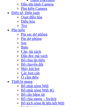
Đầu ghi hình Camera
Phụ kiện Camera
Điện tử, Điện lạnh
Quạt điều hòa
Điều hòa
Tivi
Phụ kiện
Pin sạc dự phòng
Pin dự phòng
Sạc
Balo
Cặp, túi xách
Đầu đọc mã vạch
Bộ chia tín hiệu
Bộ chuyển đổi
Máy hút bụi
Các loại cáp
Ổ cắm điện
Thiết bị mạng
Bộ phát sóng Wifi
Bộ phát sóng Wifi 4G
Bộ cân bằng tải
Bộ chia mạng – Switch
Bộ kích sóng & liên kết Wifi