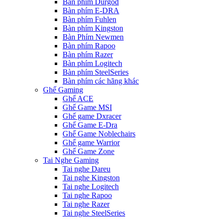
Bàn phím Durgod
Bàn phím E-DRA
Bàn phím Fuhlen
Bàn phím Kingston
Bàn Phím Newmen
Bàn phím Rapoo
Bàn phím Razer
Bàn phím Logitech
Bàn phím SteelSeries
Bàn phím các hãng khác
Ghế Gaming
Ghế ACE
Ghế Game MSI
Ghế game Dxracer
Ghế Game E-Dra
Ghế Game Noblechairs
Ghế game Warrior
Ghế Game Zone
Tai Nghe Gaming
Tai nghe Dareu
Tai nghe Kingston
Tai nghe Logitech
Tai nghe Rapoo
Tai nghe Razer
Tai nghe SteelSeries