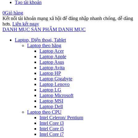
Tạo tài khoản
0
Giỏ hàng
Kết nối tài khoản mạng xã hội để đăng nhập nhanh chóng, dễ dàng
hơn.
Liên kết ngay
DANH MỤC SẢN PHẨM
DANH MỤC
Laptop, Điện thoại, Tablet
Laptop theo hãng
Laptop Acer
Laptop Apple
Laptop Asus
Laptop Avita
Laptop HP
Laptop Gigabyte
Laptop Lenovo
Laptop LG
Laptop Microsoft
Laptop MSI
Laptop Dell
Laptop theo CPU
Intel Celeron/ Pentium
Intel Core i3
Intel Core i5
Intel Core i7