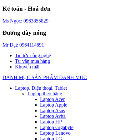
Kế toán - Hoá đơn
Ms Ngọc: 0963855829
Đường dây nóng
Mr Đạt: 0964114691
Tin tức công nghệ
Tư vấn mua hàng
Khuyến mãi
DANH MỤC SẢN PHẨM
DANH MỤC
Laptop, Điện thoại, Tablet
Laptop theo hãng
Laptop Acer
Laptop Apple
Laptop Asus
Laptop Avita
Laptop HP
Laptop Gigabyte
Laptop Lenovo
Laptop LG