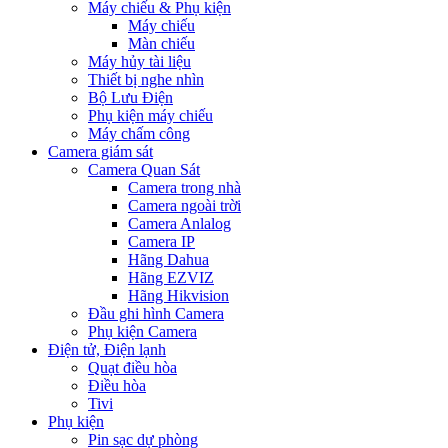
Máy chiếu & Phụ kiện
Máy chiếu
Màn chiếu
Máy hủy tài liệu
Thiết bị nghe nhìn
Bộ Lưu Điện
Phụ kiện máy chiếu
Máy chấm công
Camera giám sát
Camera Quan Sát
Camera trong nhà
Camera ngoài trời
Camera Anlalog
Camera IP
Hãng Dahua
Hãng EZVIZ
Hãng Hikvision
Đầu ghi hình Camera
Phụ kiện Camera
Điện tử, Điện lạnh
Quạt điều hòa
Điều hòa
Tivi
Phụ kiện
Pin sạc dự phòng