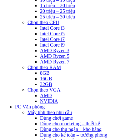
15 triệu – 20 triệu
20 triệu – 25 triệu
25 triệu – 30 triệu
Chọn theo CPU
Intel Core i3
Intel Core i5
Intel Core i7
Intel Core i9
AMD Ryzen 3
AMD Ryzen 5
AMD Ryzen 7
Chọn theo RAM
8GB
16GB
32GB
Chọn theo VGA
AMD
NVIDIA
PC Văn phòng
Máy tính theo nhu cầu
Dùng chơi game
Dùng cho marketing – thiết kế
Dùng cho thu ngân – kho hàng
Dùng cho kế toán – trưởng phòng