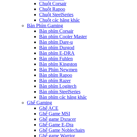
Chuột Corsair
Chuột Rapoo
Chuột SteelSeries
Chuột các hãng khác
Bàn Phím Gaming
Bàn phím Corsair
Bàn phím Cooler Master
Bàn phím Dare-u
Bàn phím Durgod
Bàn phím E-DRA
Bàn phím Fuhlen
Bàn phím Kingston
Bàn Phím Newmen
Bàn phím Rapoo
Bàn phím Razer
Bàn phím Logitech
Bàn phím SteelSeries
Bàn phím các hãng khác
Ghế Gaming
Ghế ACE
Ghế Game MSI
Ghế game Dxracer
Ghế Game E-Dra
Ghế Game Noblechairs
Ghế game Warrior