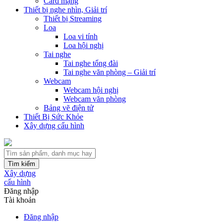
Card mạng
Thiết bị nghe nhìn, Giải trí
Thiết bị Streaming
Loa
Loa vi tính
Loa hội nghị
Tai nghe
Tai nghe tổng đài
Tai nghe văn phòng – Giải trí
Webcam
Webcam hội nghị
Webcam văn phòng
Bảng vẽ điện tử
Thiết Bị Sức Khỏe
Xây dựng cấu hình
Tìm kiếm
Xây dựng
cấu hình
Đăng nhập
Tài khoản
Đăng nhập