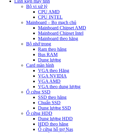
Linh kiện máy tính
Bộ vi xử lý
CPU AMD
CPU INTEL
Mainboard – Bo mạch chủ
Mainboard Chipset AMD
Mainboard Chipset Intel
Mainboard theo hãng
Bộ nhớ trong
Ram theo hãng
Bus RAM
Dung lượng
Card màn hình
VGA theo Hãng
VGA NVIDIA
VGA AMD
VGA theo dung lượng
Ổ cứng SSD
SSD theo hãng
Chuẩn SSD
Dung lượng SSD
Ổ cứng HDD
Dung lượng HDD
HDD theo hãng
Ổ cứng hỗ trợ Nas