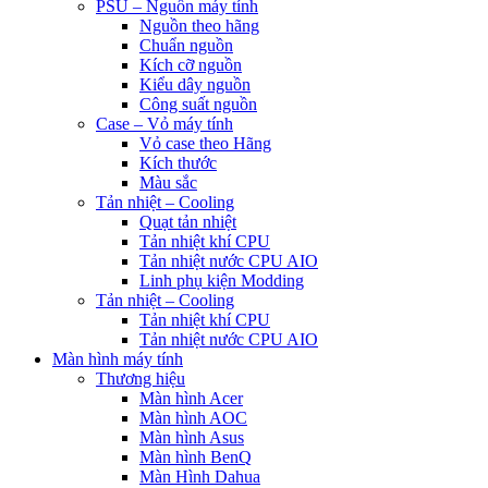
PSU – Nguồn máy tính
Nguồn theo hãng
Chuẩn nguồn
Kích cỡ nguồn
Kiểu dây nguồn
Công suất nguồn
Case – Vỏ máy tính
Vỏ case theo Hãng
Kích thước
Màu sắc
Tản nhiệt – Cooling
Quạt tản nhiệt
Tản nhiệt khí CPU
Tản nhiệt nước CPU AIO
Linh phụ kiện Modding
Tản nhiệt – Cooling
Tản nhiệt khí CPU
Tản nhiệt nước CPU AIO
Màn hình máy tính
Thương hiệu
Màn hình Acer
Màn hình AOC
Màn hình Asus
Màn hình BenQ
Màn Hình Dahua