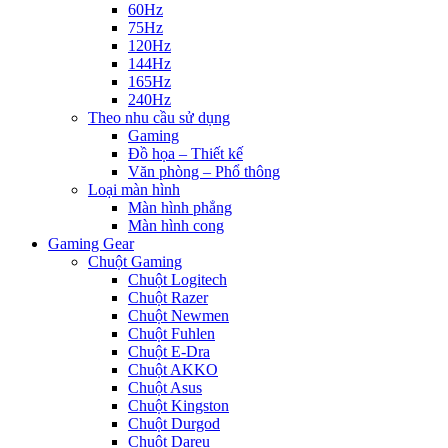
60Hz
75Hz
120Hz
144Hz
165Hz
240Hz
Theo nhu cầu sử dụng
Gaming
Đồ họa – Thiết kế
Văn phòng – Phổ thông
Loại màn hình
Màn hình phẳng
Màn hình cong
Gaming Gear
Chuột Gaming
Chuột Logitech
Chuột Razer
Chuột Newmen
Chuột Fuhlen
Chuột E-Dra
Chuột AKKO
Chuột Asus
Chuột Kingston
Chuột Durgod
Chuột Dareu