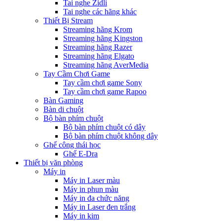
Tai nghe Zidli
Tai nghe các hãng khác
Thiết Bị Stream
Streaming hãng Krom
Streaming hãng Kingston
Streaming hãng Razer
Streaming hãng Elgato
Streaming hãng AverMedia
Tay Cầm Chơi Game
Tay cầm chơi game Sony
Tay cầm chơi game Rapoo
Bàn Gaming
Bàn di chuột
Bộ bàn phím chuột
Bộ bàn phím chuột có dây
Bộ bàn phím chuột không dây
Ghế công thái học
Ghế E-Dra
Thiết bị văn phòng
Máy in
Máy in Laser màu
Máy in phun màu
Máy in đa chức năng
Máy in Laser đen trắng
Máy in kim