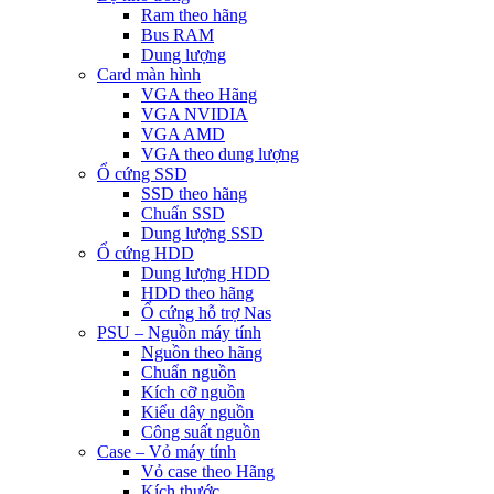
Ram theo hãng
Bus RAM
Dung lượng
Card màn hình
VGA theo Hãng
VGA NVIDIA
VGA AMD
VGA theo dung lượng
Ổ cứng SSD
SSD theo hãng
Chuẩn SSD
Dung lượng SSD
Ổ cứng HDD
Dung lượng HDD
HDD theo hãng
Ổ cứng hỗ trợ Nas
PSU – Nguồn máy tính
Nguồn theo hãng
Chuẩn nguồn
Kích cỡ nguồn
Kiểu dây nguồn
Công suất nguồn
Case – Vỏ máy tính
Vỏ case theo Hãng
Kích thước