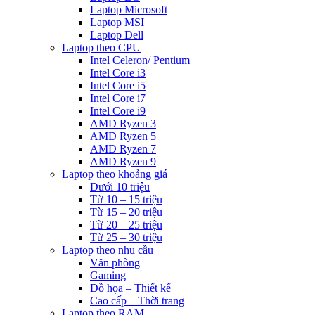
Laptop Microsoft
Laptop MSI
Laptop Dell
Laptop theo CPU
Intel Celeron/ Pentium
Intel Core i3
Intel Core i5
Intel Core i7
Intel Core i9
AMD Ryzen 3
AMD Ryzen 5
AMD Ryzen 7
AMD Ryzen 9
Laptop theo khoảng giá
Dưới 10 triệu
Từ 10 – 15 triệu
Từ 15 – 20 triệu
Từ 20 – 25 triệu
Từ 25 – 30 triệu
Laptop theo nhu cầu
Văn phòng
Gaming
Đồ họa – Thiết kế
Cao cấp – Thời trang
Laptop theo RAM